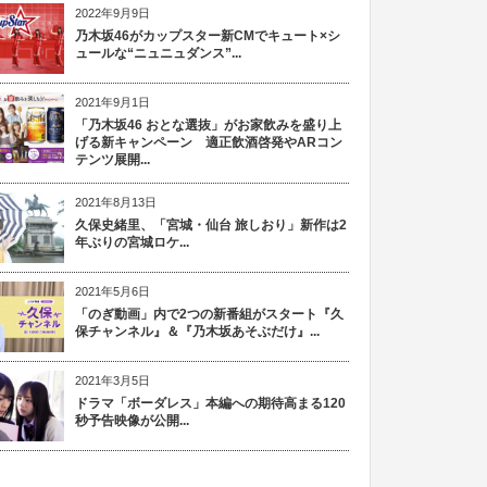
2022年9月9日
乃木坂46がカップスター新CMでキュート×シ
ュールな“ニュニュダンス”...
2021年9月1日
「乃木坂46 おとな選抜」がお家飲みを盛り上
げる新キャンペーン 適正飲酒啓発やARコン
テンツ展開...
2021年8月13日
久保史緒里、「宮城・仙台 旅しおり」新作は2
年ぶりの宮城ロケ...
2021年5月6日
「のぎ動画」内で2つの新番組がスタート『久
保チャンネル』＆『乃木坂あそぶだけ』...
2021年3月5日
ドラマ「ボーダレス」本編への期待高まる120
秒予告映像が公開...