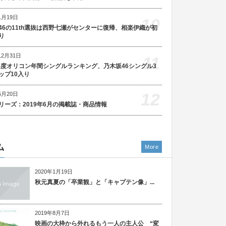
1月19日
10
46の11th選抜は西野七瀬がセンターに復帰、相楽伊織が初
り
12月31日
11
5年度オリコン年間シングルランキング、乃木坂46シングル3
ップ10入り
12
5月20日
リーズ：2019年6月の掲載誌・商品情報
ム
More
2020年1月19日
秋元真夏の「卒業観」と「キャプテン像」...
2019年8月7日
映画の大枠から外れるもう一人の主人公 “変