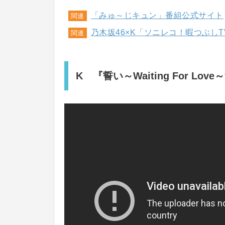
「みゅ～じキュン」番組公式サイト
関連
乃木坂46×K「ソニレコ！暇つぶしTV
関連
K 『誓い～Waiting For Love