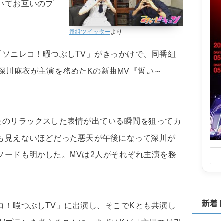
いてお互いのプ
番組ツイッター
より
ソニレコ！暇つぶしTV」がきっかけで、同番組
深川麻衣が主演を務めたKの新曲MV『誓い～
のリラックスした表情が出ている瞬間を狙ってカ
も見えないほどだった悪天が午後になって深川が
ソードも明かした。MVは2人がそれぞれ主演を務
新着
！暇つぶしTV」に出演し、そこでKとも共演し