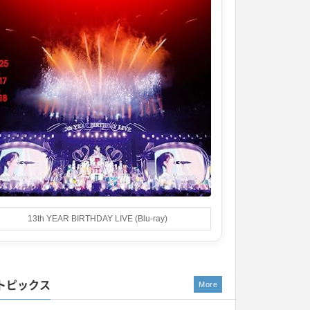
13th YEAR BIRTHDAY LIVE (Blu-ray)
トピックス
More