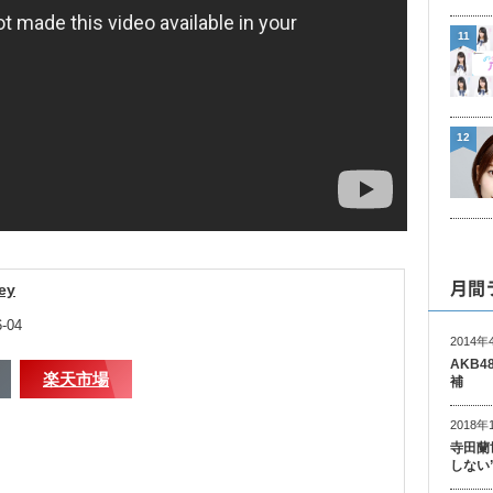
11
12
月間
ey
-04
2014年
AKB
楽天市場
補
2018年
寺田蘭
しない