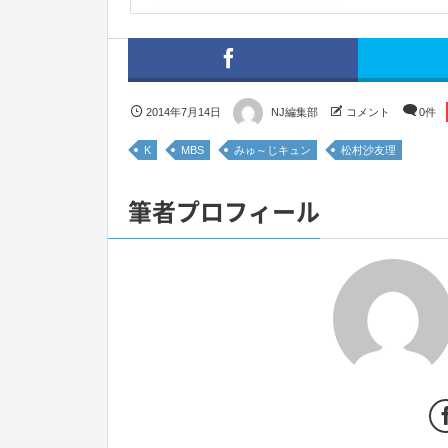
2014年7月14日
NJ編集部
コメント
0件
K
MBS
みゅ～じキュン
松村沙友理
筆者プロフィール