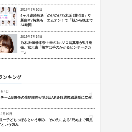
2017年7月10日
4ヶ月連続放送「のびのび乃木坂 3期生!!」や
新曲MV特集も エムオン！で「朝から晩まで
24時間...
2015年7月14日
乃木坂46橋本奈々未の1stソロ写真集が8月発
売、秋元康「橋本は手のかかるビンテージカ
ー」
ランキング
4月4日
1
48チームB兼任の生駒里奈が第6回AKB48選抜総選挙に立候
12月10日
2
世ー子どもっぽさという弱み、その先にある”死ぬまで満足
”という強み