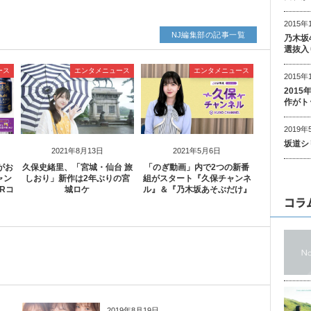
2015年
NJ編集部の記事一覧
乃木坂
選抜入
ース
エンタメニュース
エンタメニュース
2015年
201
作がト
2019年
坂道シ
2021年8月13日
2021年5月6日
がお
久保史緒里、「宮城・仙台 旅
「のぎ動画」内で2つの新番
ャン
しおり」新作は2年ぶりの宮
組がスタート『久保チャンネ
Rコ
城ロケ
ル』＆『乃木坂あそぶだけ』
コラ
2019年8月19日