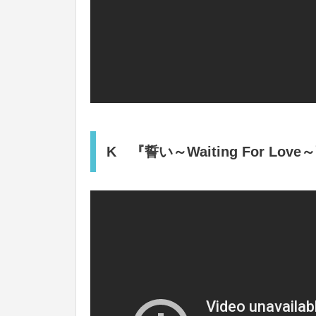
K 『誓い～Waiting For Love