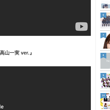
6
7
～高山一実 ver.』
8
9
10