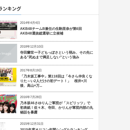
ランキング
2014年4月4日
AKB48チームB兼任の生駒里奈が第6回
AKB48選抜総選挙に立候補
2018年12月10日
寺田蘭世ー子どもっぽさという弱み、その先に
ある”死ぬまで満足しない”という強み
2017年8月19日
「乃木坂工事中」第118回は「今さら仲良くな
りた～い2人だけの初デート！」 桜井×川
後、高山×万...
2016年7月28日
乃木坂46さゆりんご軍団が「スピリッツ」で
初表紙！佐々木、寺田、かりんが軍団内部の丸
秘話を暴露
2015年12月31日
2015年度オリコン年間シングルランキング、