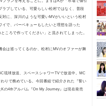
MVプランを考えることに。まずはKが「市場で値引
ブラブしている、可愛らしい松村ではなく、普段
反対に、深川のような可愛いMVがいいという松村
ワイで、バーベキューもしたいと理想を語った
のところで作ってください」と流されてしまった。
会は巡ってくるのか、松村にMVのオファーが舞
C琉球放送、スペースシャワーTVで放送中。MC
替わりで務めている。今回番組で紹介された『誓い
たKの4thアルバム『On My Journey』は現在発売