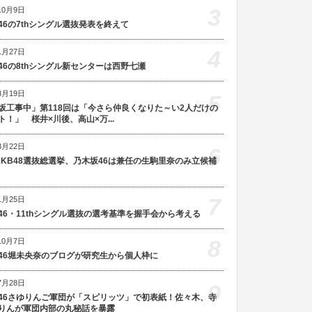
3
10月9日
46の7thシングル選抜発表を終えて
4
1月27日
46の8thシングル新センターは西野七瀬
8月19日
5
坂工事中」第118回は「今さら仲良くなりた～い2人だけの
ト！」 桜井×川後、高山×万...
3月22日
6
AKB48選抜総選挙、乃木坂46は兼任の生駒里奈のみ立候補
7
1月25日
46・11thシングル選抜の選考基準を握手会から考える
8
10月7日
46堀未央奈のブログが研究生から個人枠に
7月28日
9
46さゆりんご軍団が「スピリッツ」で初表紙！佐々木、寺
りんが軍団内部の丸秘話を暴露