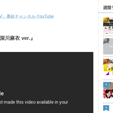
週間
」番組チャンネル-YouTube
1
～深川麻衣 ver.』
2
3
4
5