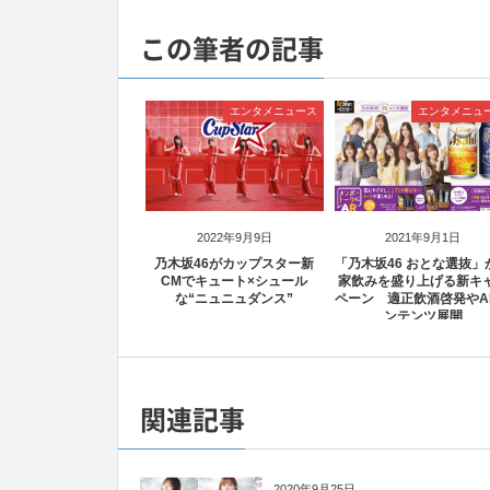
この筆者の記事
エンタメニュース
エンタメニュ
2022年9月9日
2021年9月1日
乃木坂46がカップスター新
「乃木坂46 おとな選抜」
CMでキュート×シュール
家飲みを盛り上げる新キ
な“ニュニュダンス”
ペーン 適正飲酒啓発やA
ンテンツ展開
関連記事
2020年9月25日