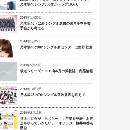
乃木坂46シングル3作がトップ10入り
2015年1月25日
乃木坂46・11thシングル選抜の選考基準を握
手会から考える
2014年1月27日
乃木坂46の8thシングル新センターは西野七瀬
2019年5月20日
坂道シリーズ：2019年6月の掲載誌・商品情報
2013年10月9日
乃木坂46の7thシングル選抜発表を終えて
2019年2月11日
井上小百合が「らじらー！」卒業を発表「お芝
居をやっていきたい」 オリラジ、桜井玲香も
激励