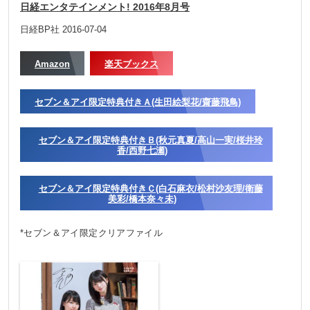
日経エンタテインメント! 2016年8月号
日経BP社 2016-07-04
Amazon
楽天ブックス
セブン＆アイ限定特典付きＡ(生田絵梨花/齋藤飛鳥)
セブン＆アイ限定特典付きＢ(秋元真夏/高山一実/桜井玲
香/西野七瀬)
セブン＆アイ限定特典付きＣ(白石麻衣/松村沙友理/衛藤
美彩/橋本奈々未)
*セブン＆アイ限定クリアファイル