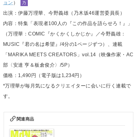
ョン
）
乃
出演：伊藤万理華、今野義雄（乃木坂46運営委員長）
内容：特集「表現者100人の『この作品を語らせろ！』」
（万理華：COMIC『かくかくしかじか』／今野義雄：
MUSIC『君の名は希望』/4分の1ページずつ）、連載
「MARIKA MEETS CREATORS」vol.14（映像作家・AC
部〈安達 亨＆板倉俊介〉/5P）
価格：1,490円（電子版は1,234円）
*万理華が毎月気になるクリエイターに会いに行く連載で
す。
関連商品