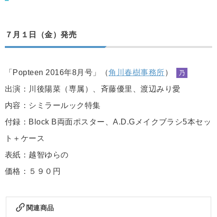
７月１日（金）発売
「Popteen 2016年8月号」（
角川春樹事務所
）
乃
出演：川後陽菜（専属）、斉藤優里、渡辺みり愛
内容：シミラールック特集
付録：Block B両面ポスター、A.D.Gメイクブラシ5本セッ
ト＋ケース
表紙：越智ゆらの
価格：５９０円
関連商品