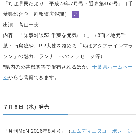
「ちば県民だより 平成28年7月号・通算第460号」（千
葉県総合企画部報道広報課）
乃
出演：高山一実
内容：「知事対談52 千葉を元気に！」（3面／地元千
葉・南房総や、PR大使を務める「ちばアクアラインマラ
ソン」の魅力、ランナーへのメッセージ等）
*県内の公共機関等で配布されるほか、
千葉県ホームペー
ジ
からも閲覧できます。
７月６日（水）発売
「月刊MdN 2016年8月号」（
エムディエヌコーポレーシ