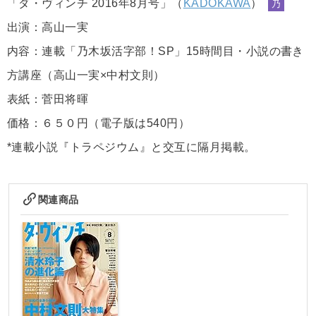
「ダ・ヴィンチ 2016年8月号」（
KADOKAWA
）
乃
出演：高山一実
内容：連載「乃木坂活字部！SP」15時間目・小説の書き
方講座（高山一実×中村文則）
表紙：菅田将暉
価格：６５０円（電子版は540円）
*連載小説『トラペジウム』と交互に隔月掲載。
関連商品