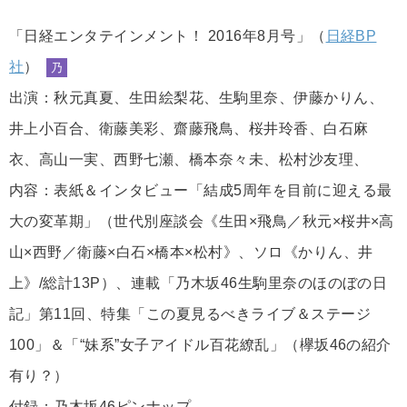
「日経エンタテインメント！ 2016年8月号」（
日経BP
社
）
乃
出演：秋元真夏、生田絵梨花、生駒里奈、伊藤かりん、
井上小百合、衛藤美彩、齋藤飛鳥、桜井玲香、白石麻
衣、高山一実、西野七瀬、橋本奈々未、松村沙友理、
内容：表紙＆インタビュー「結成5周年を目前に迎える最
大の変革期」（世代別座談会《生田×飛鳥／秋元×桜井×高
山×西野／衛藤×白石×橋本×松村》、ソロ《かりん、井
上》/総計13P）、連載「乃木坂46生駒里奈のほのぼの日
記」第11回、特集「この夏見るべきライブ＆ステージ
100」＆「“妹系”女子アイドル百花繚乱」（欅坂46の紹介
有り？）
付録：乃木坂46ピンナップ