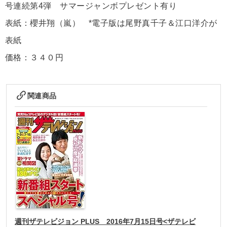
号連続第4弾 サマージャンボプレゼント有り
表紙：櫻井翔（嵐） *電子版は尾野真千子＆江口洋介が
表紙
価格：３４０円
関連商品
週刊ザテレビジョン PLUS 2016年7月15日号<ザテレビ