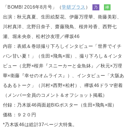
「BOMB! 2016年8月号」（
学研プラス
）
乃
欅
出演：秋元真夏、生田絵梨花、伊藤万理華、衛藤美彩、
川村真洋、北野日奈子、齋藤飛鳥、桜井玲香、西野七
瀬、堀未央奈、松村沙友理／欅坂46
内容：表紙＆巻頭撮り下ろしインタビュー「世界でイチ
バン甘い夏！」（生田×飛鳥×堀）、撮り下ろし＆インタ
ビュー（北野×桜井『スニーカーと金魚鉢』／秋元×万理
華×衛藤『幸せのオムライス』）、インタビュー「大阪あ
るあるトーク」（川村×西野×松村）、欅坂46ドラマ密着
（メンバー全員のコメント＆オフショット掲載）
付録：乃木坂46両面超BIGポスター（生田×飛鳥×堀）
価格：９２０円
*乃木坂46は総計37ページ大特集。