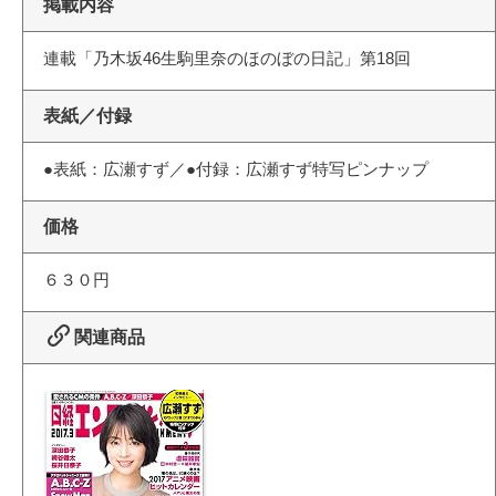
掲載内容
連載「乃木坂46生駒里奈のほのぼの日記」第18回
表紙／付録
●表紙：広瀬すず／●付録：広瀬すず特写ピンナップ
価格
６３０円
関連商品