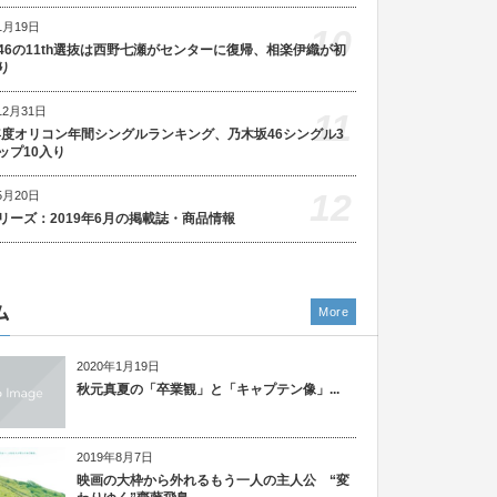
1月19日
10
46の11th選抜は西野七瀬がセンターに復帰、相楽伊織が初
り
12月31日
11
5年度オリコン年間シングルランキング、乃木坂46シングル3
ップ10入り
12
5月20日
リーズ：2019年6月の掲載誌・商品情報
ム
More
2020年1月19日
秋元真夏の「卒業観」と「キャプテン像」...
2019年8月7日
映画の大枠から外れるもう一人の主人公 “変