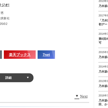
2013年
第13回
ジオ!
乃木坂
撮影、4期生初公演『3人のプリンシパル』、「乃木坂46の『の』」新
千恵
2017年
書房新社
「乃木
05/02
初デー
0
はいつも真剣勝負」第10回
2014年
Y LIVE」／今月の気になったニュース：「元号が平成から令和に変わり
第6回
可
2015年
楽天ブックス
7net
乃木坂
2014年
乃木坂
詳細
2013年
文を新内眞衣が担当
乃木坂
2016年
Next
乃木坂
田、か