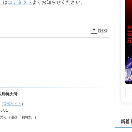
たは
コンタクト
よりお知らせください。
Next
年6月特大号
（
公式サイト
）
05/01
のり（漫画『初×婚』）
新着