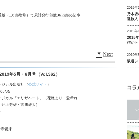
2015年
乃木坂
重版（1万部増刷）で累計発行部数36万部の記事
選抜入
2015年
201
作がト
Next
2019年
坂道シ
2019年5月・6月号
（Vol.362）
ージカル出版社（
公式サイト
）
コラ
/05/05
ージカル『エリザベート』（花總まり・愛希れ
、井上芳雄・古川雄大）
0
能條愛未