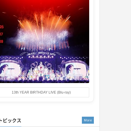
13th YEAR BIRTHDAY LIVE (Blu-ray)
トピックス
More