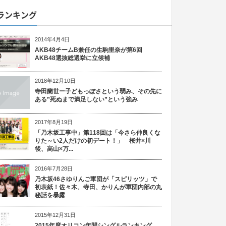
ランキング
2014年4月4日
AKB48チームB兼任の生駒里奈が第6回
AKB48選抜総選挙に立候補
2018年12月10日
寺田蘭世ー子どもっぽさという弱み、その先に
ある”死ぬまで満足しない”という強み
2017年8月19日
「乃木坂工事中」第118回は「今さら仲良くな
りた～い2人だけの初デート！」 桜井×川
後、高山×万...
2016年7月28日
乃木坂46さゆりんご軍団が「スピリッツ」で
初表紙！佐々木、寺田、かりんが軍団内部の丸
秘話を暴露
2015年12月31日
2015年度オリコン年間シングルランキング、