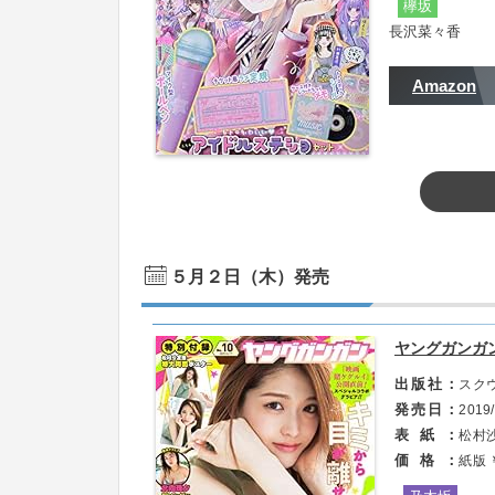
欅坂
長沢菜々香
Amazon
・インタビュー
５月２日（木）発売
ヤングガンガン 2
出版社
スク
発売日
2019/
表紙
松村
価格
紙版 