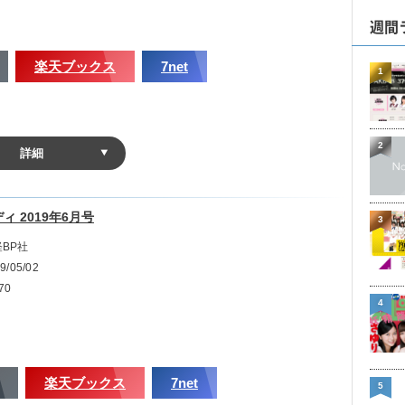
週間
楽天ブックス
7net
1
2
詳細
：8P）
ィ 2019年6月号
3
ラビア第2弾。第1弾は女優の福原遥。
BP社
9/05/02
70
4
楽天ブックス
7net
5