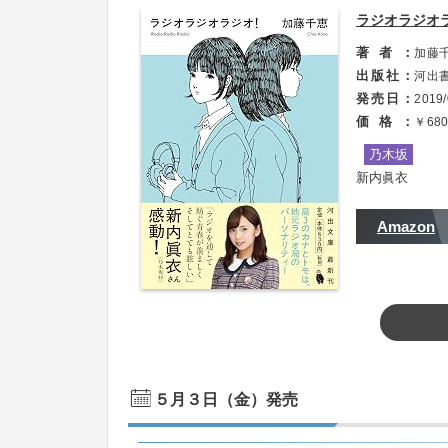
・連載「乃木坂46 梅澤美波の清楚系熱血派」
ラジオラジオラ
トピックス：『Sing Out！』選抜発表・MV
著者
加藤
MC就任（掲載：1P）
出版社
河出
欅坂
発売日
2019/
価格
￥68
・連載「欅坂46キャプテン 菅井友香のお嬢様
乃木坂
トピックス：「3rd YEAR ANNIVERSAR
新内眞衣
ました」（掲載：1P）
Amazon
・2016年6月に刊行された小説の文庫版の帯
５月３日（金）発売