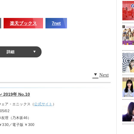
楽天ブックス
7net
詳細
Next
019年 No.10
ウェア・エニックス（
公式サイト
）
05/02
沙友理（乃木坂46）
￥330／電子版 ￥300