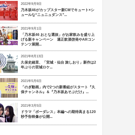
2022年9月9日
乃木坂46がカップスター新CMでキュート×シ
ュールな“ニュニュダンス”...
2021年9月1日
「乃木坂46 おとな選抜」がお家飲みを盛り上
げる新キャンペーン 適正飲酒啓発やARコン
テンツ展開...
2021年8月13日
久保史緒里、「宮城・仙台 旅しおり」新作は2
年ぶりの宮城ロケ...
2021年5月6日
「のぎ動画」内で2つの新番組がスタート『久
保チャンネル』＆『乃木坂あそぶだけ』...
2021年3月5日
ドラマ「ボーダレス」本編への期待高まる120
秒予告映像が公開...