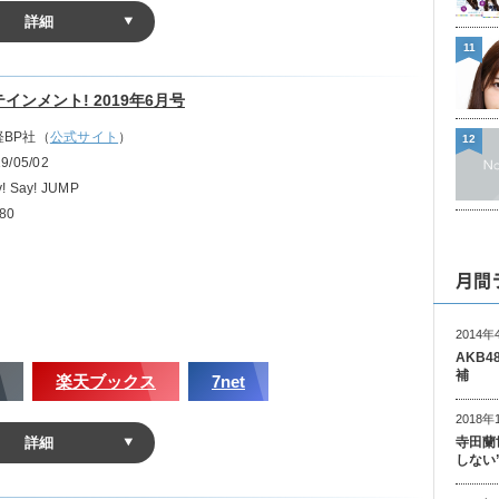
詳細
11
コメント」
したいことを2Pに分かれて掲載。
インメント! 2019年6月号
経BP社（
公式サイト
）
12
9/05/02
! Say! JUMP
80
月間
2014年
AKB
補
楽天ブックス
7net
2018年
寺田蘭
詳細
しない