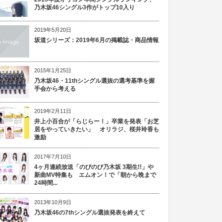
乃木坂46シングル3作がトップ10入り
2019年5月20日
坂道シリーズ：2019年6月の掲載誌・商品情報
2015年1月25日
乃木坂46・11thシングル選抜の選考基準を握
手会から考える
2019年2月11日
井上小百合が「らじらー！」卒業を発表「お芝
居をやっていきたい」 オリラジ、桜井玲香も
激励
2017年7月10日
4ヶ月連続放送「のびのび乃木坂 3期生!!」や
新曲MV特集も エムオン！で「朝から晩まで
24時間...
2013年10月9日
乃木坂46の7thシングル選抜発表を終えて