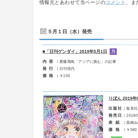
情報元とあわせて当ページの
コメント
、ま
５月１日（水）発売
■「日刊ゲンダイ」2019年5月1日
乃
内容
齋藤飛鳥「アジアに挑む」の記事
発行
日刊現代
価格
￥150
りぼん 2019
出版社
集英社
発売日
2019/
表紙
黒崎み
価格
￥580