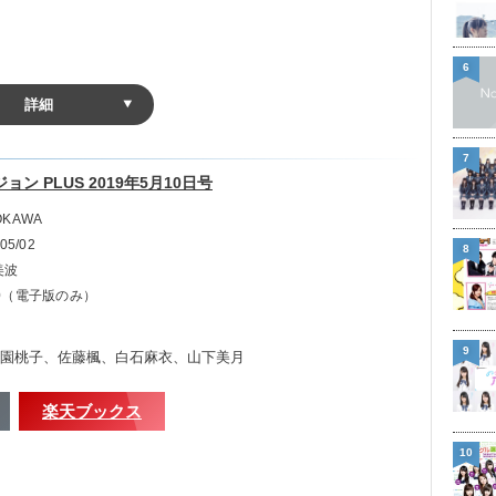
6
詳細
7
ン PLUS 2019年5月10日号
OKAWA
05/02
8
美波
60（電子版のみ）
9
園桃子、佐藤楓、白石麻衣、山下美月
楽天ブックス
10