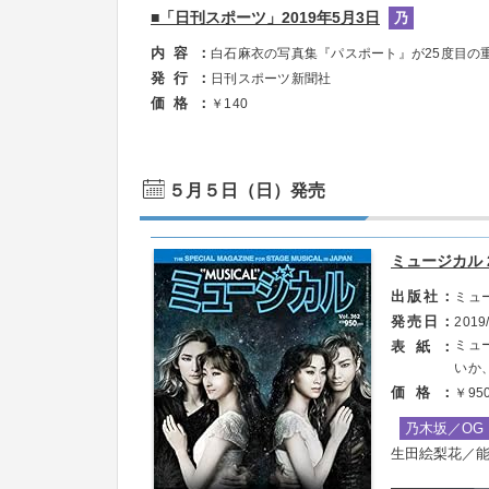
■「日刊スポーツ」2019年5月3日
乃
内容
白石麻衣の写真集『パスポート』が25度目の
発行
日刊スポーツ新聞社
価格
￥140
５月５日（日）発売
ミュージカル 
出版社
ミュ
発売日
2019
ミュ
表紙
いか
価格
￥95
乃木坂／OG
生田絵梨花／