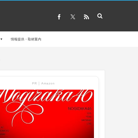
情報提供・取材案内
報
PR │ Amazon