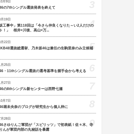
3
10月9日
46の7thシングル選抜発表を終えて
8月19日
4
坂工事中」第118回は「今さら仲良くなりた～い2人だけの
ト！」 桜井×川後、高山×万...
3月22日
5
AKB48選抜総選挙、乃木坂46は兼任の生駒里奈のみ立候補
6
1月25日
46・11thシングル選抜の選考基準を握手会から考える
7
1月27日
46の8thシングル新センターは西野七瀬
8
10月7日
46堀未央奈のブログが研究生から個人枠に
7月28日
9
46さゆりんご軍団が「スピリッツ」で初表紙！佐々木、寺
りんが軍団内部の丸秘話を暴露