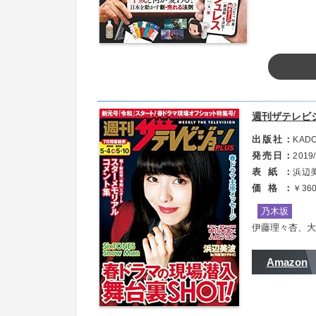
・特集「令和ヒットをつくる23人」
週刊ザテレビジョ
出版社
KAD
発売日
2019/
表紙
浜辺
価格
￥3
乃木坂
伊藤理々杏、大
Amazon