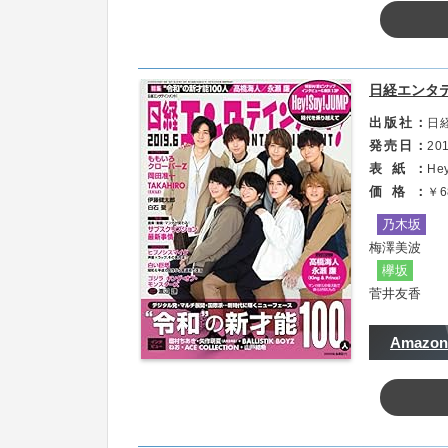
・特集「祝令和スタート!! スターメモリアル
上記5名の新時代に懸ける意気込みやチャレンジ
日経エンタテ
出版社
日
発売日
201
表紙
Hey
価格
￥6
乃木坂
梅澤美波
欅坂
菅井友香
Amazon
乃木坂