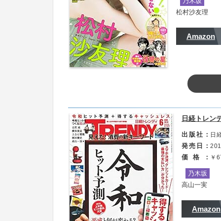
乃木坂
松村沙友理
Amazon
内容
・表紙＆巻頭グラビア（撮影：薮下剛士／掲載
日経トレンデ
※『映画 賭ケグルイ』公開直前2号連続コラボグ
出版社
日経
付録
発売日
201
価格
￥6
・松村沙友理 特大両面ポスター
乃木坂
※電子版には画像で収録。
高山一実
Amazon