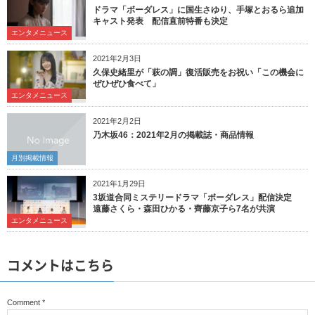
ドラマ「ボーダレス」に国生さゆり、手塚とおるら追加
キャスト発表 配信直前特番も決定
エンタメニュース
2021年2月3日
久保史緒里が「萩の調」復活販売をお祝い「この機会に
ぜひぜひ食べて」
エンタメニュース
2021年2月2日
乃木坂46：2021年2月の掲載誌・商品情報
月別掲載情報
2021年1月29日
3坂道合同ミステリードラマ「ボーダレス」配信決定
遠藤さくら・森田ひかる・齊藤京子ら7名が共演
エンタメニュース
コメントはこちら
Comment
*