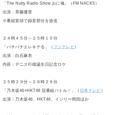
「The Nutty Radio Show おに魂」（FM NACK5）
出演：斉藤優里
※番組冒頭で録音部分を放送
２４時４５分～２５時１０分
「バチバチエレキテる」（
フジテレビ
）
出演：白石麻衣
内容：デニス行雄誕生日記念ロケ
２５時２９分～２６時２９分
「乃木坂46×HKT48 冠番組バトル！」（
日本テレビ
）
出演：乃木坂46、HKT48、イジリー岡田ほか