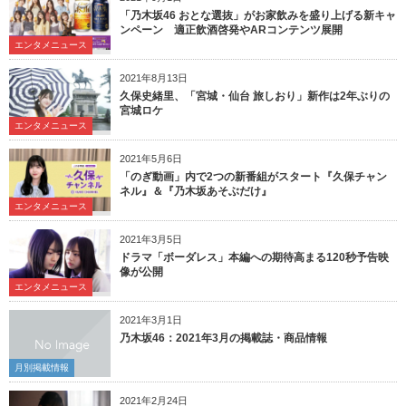
「乃木坂46 おとな選抜」がお家飲みを盛り上げる新キャ
ンペーン 適正飲酒啓発やARコンテンツ展開
エンタメニュース
2021年8月13日
久保史緒里、「宮城・仙台 旅しおり」新作は2年ぶりの
宮城ロケ
エンタメニュース
2021年5月6日
「のぎ動画」内で2つの新番組がスタート『久保チャン
ネル』＆『乃木坂あそぶだけ』
エンタメニュース
2021年3月5日
ドラマ「ボーダレス」本編への期待高まる120秒予告映
像が公開
エンタメニュース
2021年3月1日
乃木坂46：2021年3月の掲載誌・商品情報
月別掲載情報
2021年2月24日