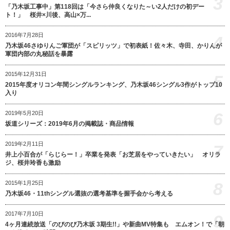
3
「乃木坂工事中」第118回は「今さら仲良くなりた～い2人だけの初デー
ト！」 桜井×川後、高山×万...
2016年7月28日
4
乃木坂46さゆりんご軍団が「スピリッツ」で初表紙！佐々木、寺田、かりんが
軍団内部の丸秘話を暴露
2015年12月31日
5
2015年度オリコン年間シングルランキング、乃木坂46シングル3作がトップ10
入り
6
2019年5月20日
坂道シリーズ：2019年6月の掲載誌・商品情報
2019年2月11日
7
井上小百合が「らじらー！」卒業を発表「お芝居をやっていきたい」 オリラ
ジ、桜井玲香も激励
8
2015年1月25日
乃木坂46・11thシングル選抜の選考基準を握手会から考える
2017年7月10日
9
4ヶ月連続放送「のびのび乃木坂 3期生!!」や新曲MV特集も エムオン！で「朝