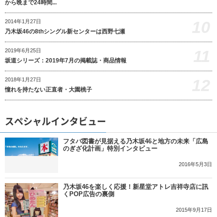
から晩まで24時間...
10
2014年1月27日
乃木坂46の8thシングル新センターは西野七瀬
11
2019年6月25日
坂道シリーズ：2019年7月の掲載誌・商品情報
12
2018年1月27日
憧れを持たない正直者・大園桃子
スペシャルインタビュー
フタバ図書が見据える乃木坂46と地方の未来「広島
のぎざ化計画」特別インタビュー
2016年5月3日
乃木坂46を楽しく応援！新星堂アトレ吉祥寺店に訊
くPOP広告の裏側
2015年9月17日