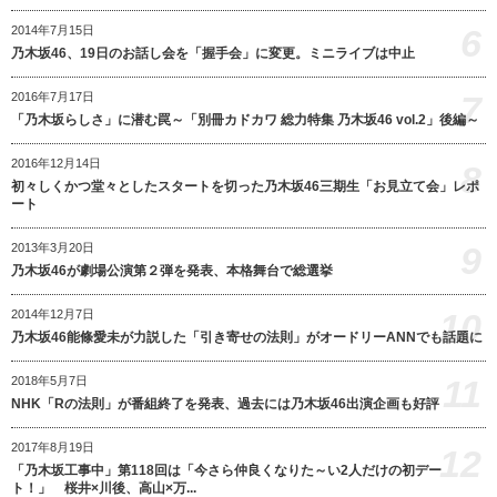
6
2014年7月15日
乃木坂46、19日のお話し会を「握手会」に変更。ミニライブは中止
7
2016年7月17日
「乃木坂らしさ」に潜む罠～「別冊カドカワ 総力特集 乃木坂46 vol.2」後編～
2016年12月14日
8
初々しくかつ堂々としたスタートを切った乃木坂46三期生「お見立て会」レポ
ート
9
2013年3月20日
乃木坂46が劇場公演第２弾を発表、本格舞台で総選挙
10
2014年12月7日
乃木坂46能條愛未が力説した「引き寄せの法則」がオードリーANNでも話題に
11
2018年5月7日
NHK「Rの法則」が番組終了を発表、過去には乃木坂46出演企画も好評
2017年8月19日
12
「乃木坂工事中」第118回は「今さら仲良くなりた～い2人だけの初デー
ト！」 桜井×川後、高山×万...