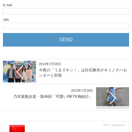
E-mail
URL
2013年7月28日
今夜の「うまズキッ！」は白石麻衣がキミノナハセ
ンターと対面
2013年7月28日
乃木坂散歩道・第46回「可愛いNKYK御紹介」
PR │ Amazon