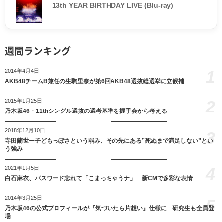
13th YEAR BIRTHDAY LIVE (Blu-ray)
週間ランキング
1
2014年4月4日
AKB48チームB兼任の生駒里奈が第6回AKB48選抜総選挙に立候補
2
2015年1月25日
乃木坂46・11thシングル選抜の選考基準を握手会から考える
2018年12月10日
3
寺田蘭世ー子どもっぽさという弱み、その先にある”死ぬまで満足しない”とい
う強み
4
2021年1月5日
白石麻衣、パスワード忘れて「こまっちゃうナ」 新CMで多彩な表情
2014年3月25日
5
乃木坂46の公式プロフィールが『気づいたら片想い』仕様に 研究生も全員登
場