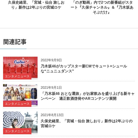
久保史緒里、「宮城・仙台 旅しお
「のぎ動画」内で2つの新番組がスタ
り」新作は2年ぶりの宮城ロケ
ート『久保チャンネル』＆『乃木坂あ
そぶだけ』
関連記事
2022年9月9日
乃木坂46がカップスター新CMでキュート×シュール
な“ニュニュダンス”
エンタメニュース
2021年9月1日
「乃木坂46 おとな選抜」がお家飲みを盛り上げる新キャ
ンペーン 適正飲酒啓発やARコンテンツ展開
エンタメニュース
2021年8月13日
久保史緒里、「宮城・仙台 旅しおり」新作は2年ぶりの
宮城ロケ
エンタメニュース