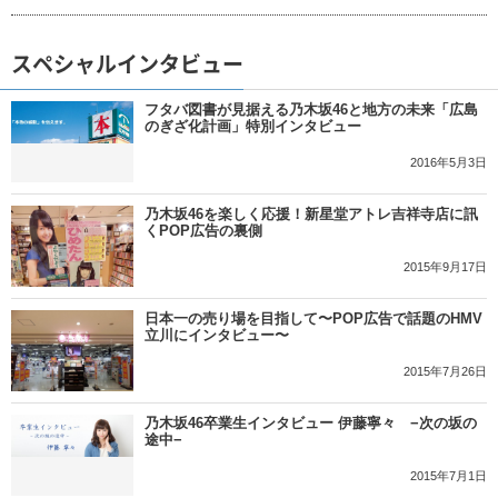
スペシャルインタビュー
フタバ図書が見据える乃木坂46と地方の未来「広島
のぎざ化計画」特別インタビュー
2016年5月3日
乃木坂46を楽しく応援！新星堂アトレ吉祥寺店に訊
くPOP広告の裏側
2015年9月17日
日本一の売り場を目指して〜POP広告で話題のHMV
立川にインタビュー〜
2015年7月26日
乃木坂46卒業生インタビュー 伊藤寧々 −次の坂の
途中−
2015年7月1日