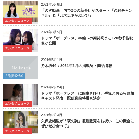
2021年5月6日
「のぎ動画」内で2つの新番組がスタート『久保チャン
ネル』＆『乃木坂あそぶだけ』
エンタメニュース
2021年3月5日
ドラマ「ボーダレス」本編への期待高まる120秒予告映
像が公開
エンタメニュース
2021年3月1日
乃木坂46：2021年3月の掲載誌・商品情報
月別掲載情報
2021年2月24日
ドラマ「ボーダレス」に国生さゆり、手塚とおるら追加
キャスト発表 配信直前特番も決定
エンタメニュース
2021年2月3日
久保史緒里が「萩の調」復活販売をお祝い「この機会に
ぜひぜひ食べて」
エンタメニュース