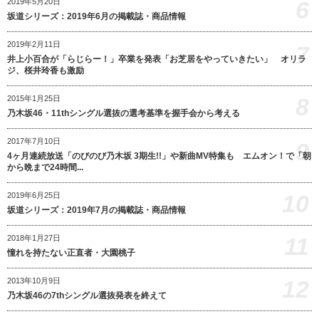
6
2019年5月20日
坂道シリーズ：2019年6月の掲載誌・商品情報
2019年2月11日
7
井上小百合が「らじらー！」卒業を発表「お芝居をやっていきたい」 オリラ
ジ、桜井玲香も激励
8
2015年1月25日
乃木坂46・11thシングル選抜の選考基準を握手会から考える
2017年7月10日
9
4ヶ月連続放送「のびのび乃木坂 3期生!!」や新曲MV特集も エムオン！で「朝
から晩まで24時間...
10
2019年6月25日
坂道シリーズ：2019年7月の掲載誌・商品情報
11
2018年1月27日
憧れを持たない正直者・大園桃子
12
2013年10月9日
乃木坂46の7thシングル選抜発表を終えて