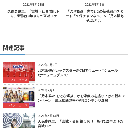
2021年8月13日
2021年5月6日
久保史緒里、「宮城・仙台 旅しお
「のぎ動画」内で2つの新番組がスタ
り」新作は2年ぶりの宮城ロケ
ート『久保チャンネル』＆『乃木坂あ
そぶだけ』
関連記事
2022年9月9日
乃木坂46がカップスター新CMでキュート×シュール
な“ニュニュダンス”
エンタメニュース
2021年9月1日
「乃木坂46 おとな選抜」がお家飲みを盛り上げる新キャ
ンペーン 適正飲酒啓発やARコンテンツ展開
エンタメニュース
2021年8月13日
久保史緒里、「宮城・仙台 旅しおり」新作は2年ぶりの
宮城ロケ