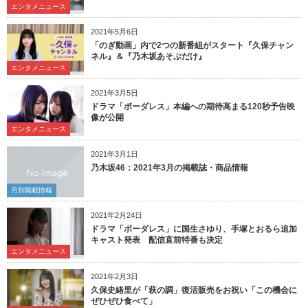
エンタメニュース
2021年5月6日
「のぎ動画」内で2つの新番組がスタート『久保チャン
ネル』＆『乃木坂あそぶだけ』
エンタメニュース
2021年3月5日
ドラマ「ボーダレス」本編への期待高まる120秒予告映
像が公開
エンタメニュース
2021年3月1日
乃木坂46：2021年3月の掲載誌・商品情報
月別掲載情報
2021年2月24日
ドラマ「ボーダレス」に国生さゆり、手塚とおるら追加
キャスト発表 配信直前特番も決定
エンタメニュース
2021年2月3日
久保史緒里が「萩の調」復活販売をお祝い「この機会に
ぜひぜひ食べて」