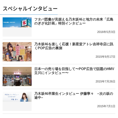
スペシャルインタビュー
フタバ図書が見据える乃木坂46と地方の未来「広島
のぎざ化計画」特別インタビュー
2016年5月3日
乃木坂46を楽しく応援！新星堂アトレ吉祥寺店に訊
くPOP広告の裏側
2015年9月17日
日本一の売り場を目指して〜POP広告で話題のHMV
立川にインタビュー〜
2015年7月26日
乃木坂46卒業生インタビュー 伊藤寧々 −次の坂の
途中−
2015年7月1日