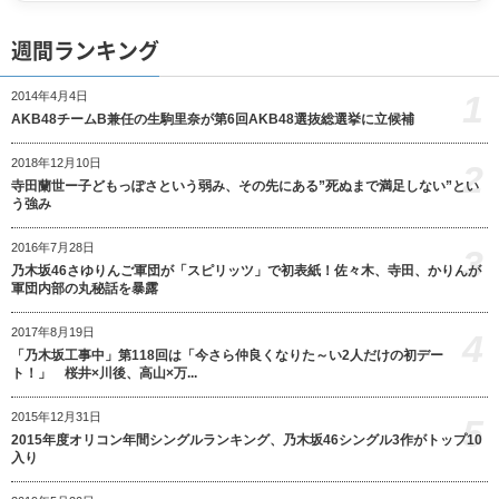
週間ランキング
1
2014年4月4日
AKB48チームB兼任の生駒里奈が第6回AKB48選抜総選挙に立候補
2018年12月10日
2
寺田蘭世ー子どもっぽさという弱み、その先にある”死ぬまで満足しない”とい
う強み
2016年7月28日
3
乃木坂46さゆりんご軍団が「スピリッツ」で初表紙！佐々木、寺田、かりんが
軍団内部の丸秘話を暴露
2017年8月19日
4
「乃木坂工事中」第118回は「今さら仲良くなりた～い2人だけの初デー
ト！」 桜井×川後、高山×万...
2015年12月31日
5
2015年度オリコン年間シングルランキング、乃木坂46シングル3作がトップ10
入り