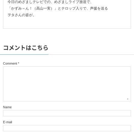
今日のめざましテレビでの、めざましライブ放送で、
「かずみ～ん！（高山一実）」とテロップ入りで、声援を送る
ヲタさんの姿が。
コメントはこちら
Comment
*
Name
E-mail