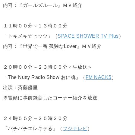
内容：『ガールズルール』ＭＶ紹介
１１時００分～１３時００分
「トキメキ☆ヒッツ」（
SPACE SHOWER TV Plus
）
内容：『世界で一番 孤独なLover』ＭＶ紹介
２０時００分～２３時００分＜生放送＞
「The Nutty Radio Show おに魂」（
FM NACK5
）
出演：斉藤優里
※冒頭に事前録音したコーナー紹介を放送
２４時５５分～２５時２０分
「バチバチエレキテる」（
フジテレビ
）