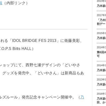
2013年
報
（内部リンク）
乃木坂
2017年
「乃木
初デー
2015年
乃木坂
催される「IDOL BRIDGE FES 2013」に衛藤美彩、
2014年
O.P.S Bitts HALL）
第6回
可
ショップにて、西野七瀬デザインの「どいやさ
2014年
乃木坂
」グッズを発売中。「どいやさん」は新商品もあ
2013年
乃木坂
2016年
ルズルール」発売記念キャンペーン開催中。（
乃
乃木坂
田、か