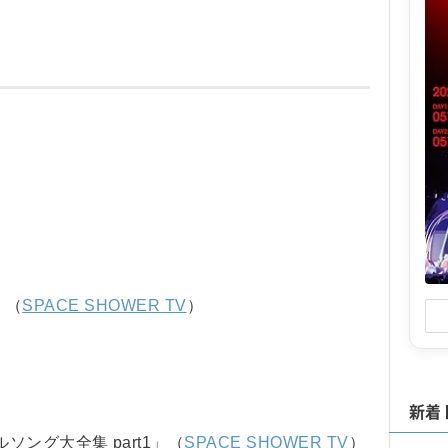
0」（
SPACE SHOWER TV
）
新着
ング大全集 part1」（
SPACE SHOWER TV
）