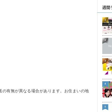
週間
1
2
3
4
送の有無が異なる場合があります。お住まいの地
5