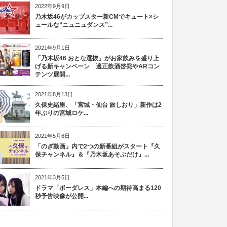
2022年9月9日
乃木坂46がカップスター新CMでキュート×シ
ュールな“ニュニュダンス”...
2021年9月1日
「乃木坂46 おとな選抜」がお家飲みを盛り上
げる新キャンペーン 適正飲酒啓発やARコン
テンツ展開...
2021年8月13日
久保史緒里、「宮城・仙台 旅しおり」新作は2
年ぶりの宮城ロケ...
2021年5月6日
「のぎ動画」内で2つの新番組がスタート『久
保チャンネル』＆『乃木坂あそぶだけ』...
2021年3月5日
ドラマ「ボーダレス」本編への期待高まる120
秒予告映像が公開...