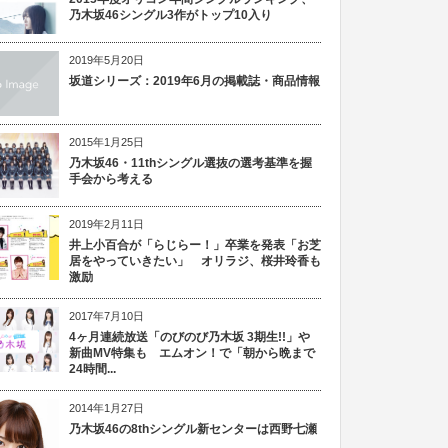
乃木坂46シングル3作がトップ10入り
2019年5月20日
坂道シリーズ：2019年6月の掲載誌・商品情報
2015年1月25日
乃木坂46・11thシングル選抜の選考基準を握
手会から考える
2019年2月11日
井上小百合が「らじらー！」卒業を発表「お芝
居をやっていきたい」 オリラジ、桜井玲香も
激励
2017年7月10日
4ヶ月連続放送「のびのび乃木坂 3期生!!」や
新曲MV特集も エムオン！で「朝から晩まで
24時間...
2014年1月27日
乃木坂46の8thシングル新センターは西野七瀬