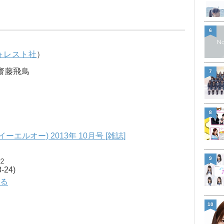
6
ォレスト社
）
齋藤飛鳥
7
8
イ イーエルオー) 2013年 10月号 [雑誌]
9
22
24)
見る
10