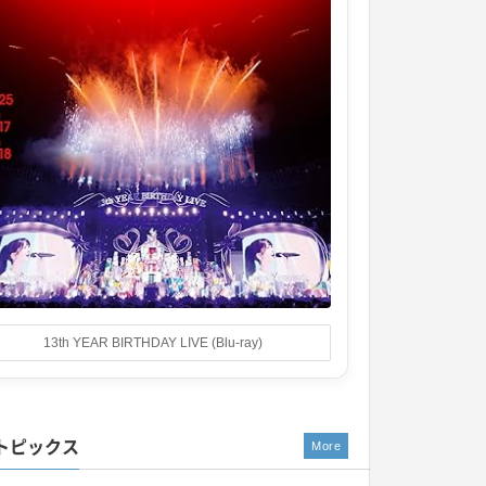
13th YEAR BIRTHDAY LIVE (Blu-ray)
トピックス
More