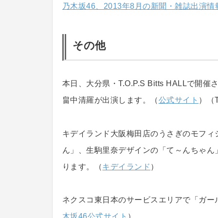
乃木坂46、2013年8月の新聞・雑誌出演情
その他
本日、大分県・T.O.P.S Bitts HALLで開
畠中清羅が出演します。（
公式サイト
）（T.
キデイランド大阪梅田店のうさぎのモフィ
ん」、生駒里奈デザインの「て～んちゃん
ります。（
キデイランド
）
ネクスコ東日本のサービスエリアで「ガー
木坂46公式サイト
）