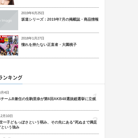
2019年6月25日
坂道シリーズ：2019年7月の掲載誌・商品情報
2018年1月27日
憧れを持たない正直者・大園桃子
ランキング
4月4日
1
48チームB兼任の生駒里奈が第6回AKB48選抜総選挙に立候
12月10日
2
世ー子どもっぽさという弱み、その先にある”死ぬまで満足
”という強み