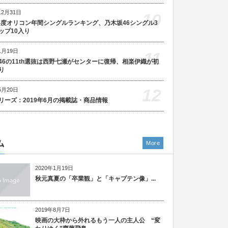
12月31日
10
5年度オリコン年間シングルランキング、乃木坂46シングル3
ップ10入り
1月19日
11
46の11th選抜は西野七瀬がセンターに復帰、相楽伊織が初
り
12
5月20日
リーズ：2019年6月の掲載誌・商品情報
ム
More
2020年1月19日
秋元真夏の「卒業観」と「キャプテン像」...
2019年8月7日
映画の大枠から外れるもう一人の主人公 “変