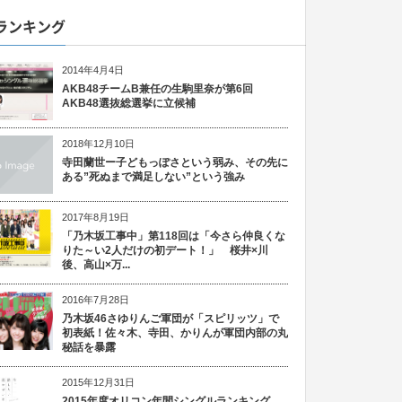
ランキング
2014年4月4日
AKB48チームB兼任の生駒里奈が第6回
AKB48選抜総選挙に立候補
2018年12月10日
寺田蘭世ー子どもっぽさという弱み、その先に
ある”死ぬまで満足しない”という強み
2017年8月19日
「乃木坂工事中」第118回は「今さら仲良くな
りた～い2人だけの初デート！」 桜井×川
後、高山×万...
2016年7月28日
乃木坂46さゆりんご軍団が「スピリッツ」で
初表紙！佐々木、寺田、かりんが軍団内部の丸
秘話を暴露
2015年12月31日
2015年度オリコン年間シングルランキング、