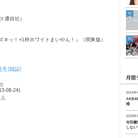
11
ュース通信社）
12
うまズキッ！×1枠ホワイトまいやん！』（関東版）
月号 [雑誌]
月間
22
08-24)
2014年
見る
AKB
補
2018年
寺田蘭
しない