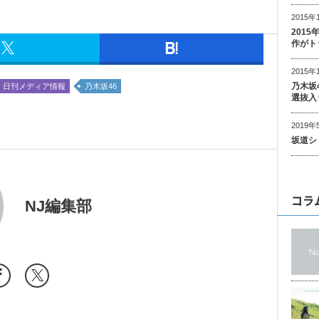
2015年
201
作がト
2015年
乃木坂
日刊メディア情報
乃木坂46
選抜入
2019年
坂道シ
コラ
NJ編集部