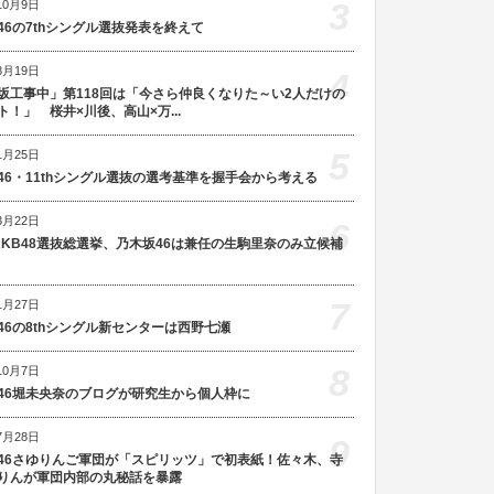
3
10月9日
46の7thシングル選抜発表を終えて
8月19日
4
坂工事中」第118回は「今さら仲良くなりた～い2人だけの
ト！」 桜井×川後、高山×万...
5
1月25日
46・11thシングル選抜の選考基準を握手会から考える
3月22日
6
AKB48選抜総選挙、乃木坂46は兼任の生駒里奈のみ立候補
7
1月27日
46の8thシングル新センターは西野七瀬
8
10月7日
46堀未央奈のブログが研究生から個人枠に
7月28日
9
46さゆりんご軍団が「スピリッツ」で初表紙！佐々木、寺
りんが軍団内部の丸秘話を暴露