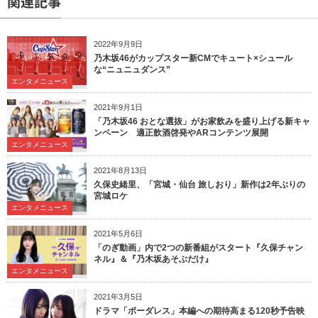
関連記事
2022年9月9日
乃木坂46がカップスター新CMでキュート×シュール
な“ニュニュダンス”
エンタメニュース
2021年9月1日
「乃木坂46 おとな選抜」がお家飲みを盛り上げる新キャ
ンペーン 適正飲酒啓発やARコンテンツ展開
エンタメニュース
2021年8月13日
久保史緒里、「宮城・仙台 旅しおり」新作は2年ぶりの
宮城ロケ
エンタメニュース
2021年5月6日
「のぎ動画」内で2つの新番組がスタート『久保チャン
ネル』＆『乃木坂あそぶだけ』
エンタメニュース
2021年3月5日
ドラマ「ボーダレス」本編への期待高まる120秒予告映