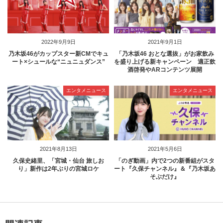
2022年9月9日
2021年9月1日
乃木坂46がカップスター新CMでキュ
「乃木坂46 おとな選抜」がお家飲み
ート×シュールな“ニュニュダンス”
を盛り上げる新キャンペーン 適正飲
酒啓発やARコンテンツ展開
エンタメニュース
エンタメニュース
2021年8月13日
2021年5月6日
久保史緒里、「宮城・仙台 旅しお
「のぎ動画」内で2つの新番組がスタ
り」新作は2年ぶりの宮城ロケ
ート『久保チャンネル』＆『乃木坂あ
そぶだけ』