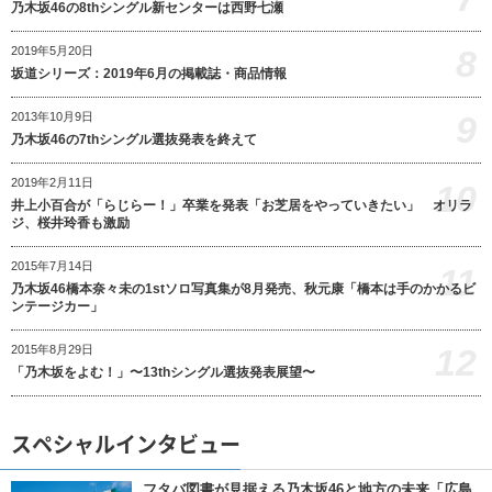
乃木坂46の8thシングル新センターは西野七瀬
8
2019年5月20日
坂道シリーズ：2019年6月の掲載誌・商品情報
9
2013年10月9日
乃木坂46の7thシングル選抜発表を終えて
2019年2月11日
10
井上小百合が「らじらー！」卒業を発表「お芝居をやっていきたい」 オリラ
ジ、桜井玲香も激励
2015年7月14日
11
乃木坂46橋本奈々未の1stソロ写真集が8月発売、秋元康「橋本は手のかかるビ
ンテージカー」
12
2015年8月29日
「乃木坂をよむ！」〜13thシングル選抜発表展望〜
スペシャルインタビュー
フタバ図書が見据える乃木坂46と地方の未来「広島