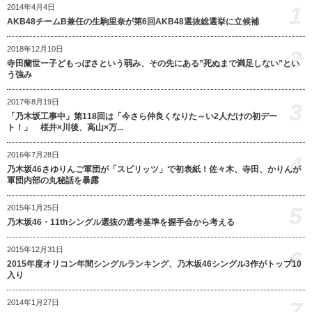
1
2014年4月4日
AKB48チームB兼任の生駒里奈が第6回AKB48選抜総選挙に立候補
2018年12月10日
2
寺田蘭世ー子どもっぽさという弱み、その先にある”死ぬまで満足しない”とい
う強み
2017年8月19日
3
「乃木坂工事中」第118回は「今さら仲良くなりた～い2人だけの初デー
ト！」 桜井×川後、高山×万...
2016年7月28日
4
乃木坂46さゆりんご軍団が「スピリッツ」で初表紙！佐々木、寺田、かりんが
軍団内部の丸秘話を暴露
5
2015年1月25日
乃木坂46・11thシングル選抜の選考基準を握手会から考える
2015年12月31日
6
2015年度オリコン年間シングルランキング、乃木坂46シングル3作がトップ10
入り
7
2014年1月27日