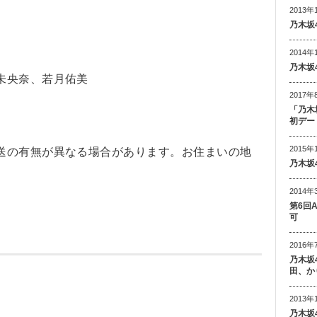
2013年
乃木坂
2014年
乃木坂
未央奈、若月佑美
2017年
「乃木
初デー
2015年
送の有無が異なる場合があります。お住まいの地
乃木坂
2014年
第6回
可
2016年
乃木坂
田、か
2013年
乃木坂