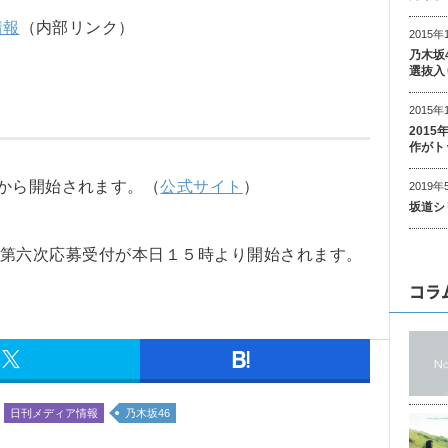
情報
（内部リンク）
2015年
乃木坂
選抜入
2015年
201
作がト
日から開始されます。（
公式サイト
）
2019年
坂道シ
music第六次応募受付が本日１５時より開始されます。
コラ
日刊メディア情報
乃木坂46