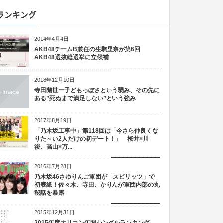
ランキング
2014年4月4日
AKB48チームB兼任の生駒里奈が第6回
AKB48選抜総選挙に立候補
2018年12月10日
寺田蘭世ー子どもっぽさという弱み、その先に
ある”死ぬまで満足しない”という強み
2017年8月19日
「乃木坂工事中」第118回は「今さら仲良くな
りた～い2人だけの初デート！」 桜井×川
後、高山×万...
2016年7月28日
乃木坂46さゆりんご軍団が「スピリッツ」で
初表紙！佐々木、寺田、かりんが軍団内部の丸
秘話を暴露
2015年12月31日
2015年度オリコン年間シングルランキング、