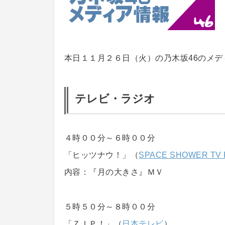
本日１１月２６日（火）の乃木坂46のメデ
テレビ・ラジオ
４時００分～６時００分
「ヒッツナウ！」（
SPACE SHOWER TV 
内容：『月の大きさ』ＭＶ
５時５０分～８時００分
「ＺＩＰ！」（
日本テレビ
）