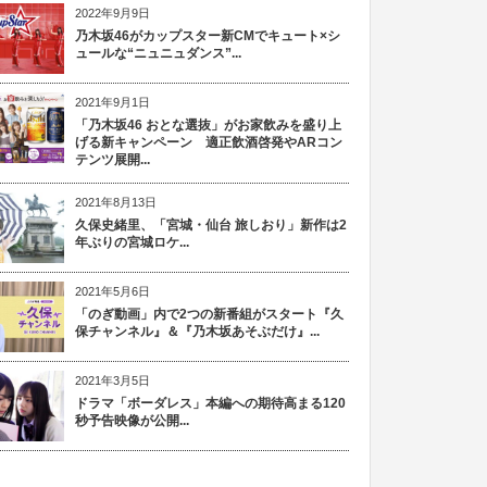
2022年9月9日
乃木坂46がカップスター新CMでキュート×シ
ュールな“ニュニュダンス”...
2021年9月1日
「乃木坂46 おとな選抜」がお家飲みを盛り上
げる新キャンペーン 適正飲酒啓発やARコン
テンツ展開...
2021年8月13日
久保史緒里、「宮城・仙台 旅しおり」新作は2
年ぶりの宮城ロケ...
2021年5月6日
「のぎ動画」内で2つの新番組がスタート『久
保チャンネル』＆『乃木坂あそぶだけ』...
2021年3月5日
ドラマ「ボーダレス」本編への期待高まる120
秒予告映像が公開...