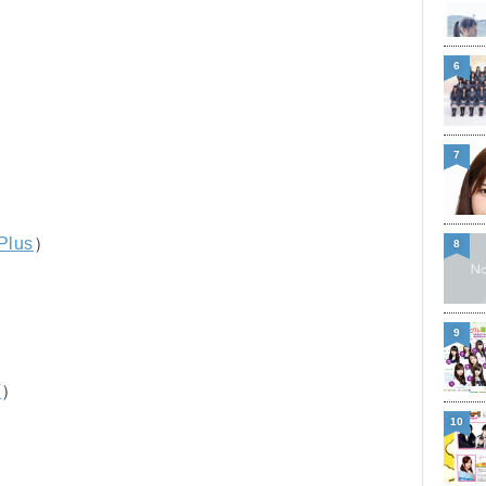
6
7
Plus
）
8
9
V
）
10