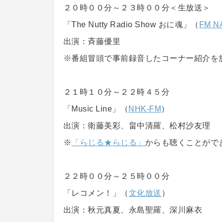
２０時００分～２３時００分＜生放送＞
「The Nutty Radio Show おに魂」（
FM N
出演：斉藤優里
※番組冒頭で事前録音したコーナー紹介を
２１時１０分～２２時４５分
「Music Line」（
NHK-FM
）
出演：衛藤美彩、畠中清羅、松村沙友理
※
「らじる★らじる」
からも聴くことがで
２２時００分～２５時００分
「レコメン！」（
文化放送
）
出演：秋元真夏、永島聖羅、深川麻衣