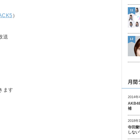
11
ACK5
）
放送
12
月間
きます
2014年
AKB
補
2018年
寺田蘭
しない