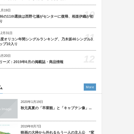
1月19日
10
46の11th選抜は西野七瀬がセンターに復帰、相楽伊織が初
り
12月31日
11
5年度オリコン年間シングルランキング、乃木坂46シングル3
ップ10入り
12
5月20日
リーズ：2019年6月の掲載誌・商品情報
ム
More
2020年1月19日
秋元真夏の「卒業観」と「キャプテン像」...
2019年8月7日
映画の大枠から外れるもう一人の主人公 “変