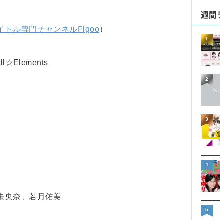
週間
イドル専門チャンネルPigoo
）
1
Elements
2
3
4
未央奈、若月佑美
5