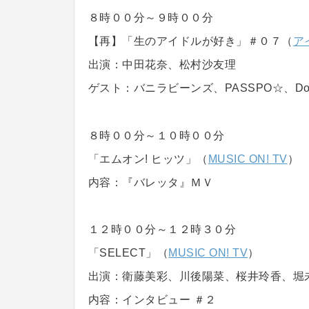
８時００分～９時００分
【再】「生のアイドルが好き」＃０７（
ア
出演：中田花奈、松村沙友理
ゲスト：バニラビーンズ、PASSPO☆、Doll☆
８時００分～１０時００分
「エムオン! ヒッツ」（
MUSIC ON! TV
）
内容：『バレッタ』ＭＶ
１２時００分～１２時３０分
「SELECT」（
MUSIC ON! TV
）
出演：衛藤美彩、川後陽菜、桜井玲香、堀
内容：インタビュー ＃２