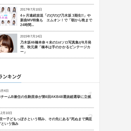
2017年7月10日
4ヶ月連続放送「のびのび乃木坂 3期生!!」や
新曲MV特集も エムオン！で「朝から晩まで
24時間...
2015年7月14日
乃木坂46橋本奈々未の1stソロ写真集が8月発
売、秋元康「橋本は手のかかるビンテージカ
ー」
ランキング
4月4日
1
48チームB兼任の生駒里奈が第6回AKB48選抜総選挙に立候
12月10日
2
世ー子どもっぽさという弱み、その先にある”死ぬまで満足
”という強み