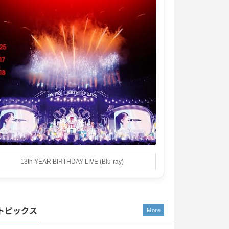
13th YEAR BIRTHDAY LIVE (Blu-ray)
トピックス
More