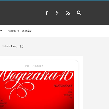
情報提供・取材案内
usic Line」ほか
PR │ Amazon