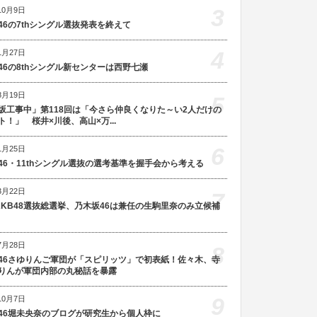
3
10月9日
46の7thシングル選抜発表を終えて
4
1月27日
46の8thシングル新センターは西野七瀬
8月19日
5
坂工事中」第118回は「今さら仲良くなりた～い2人だけの
ト！」 桜井×川後、高山×万...
6
1月25日
46・11thシングル選抜の選考基準を握手会から考える
3月22日
7
AKB48選抜総選挙、乃木坂46は兼任の生駒里奈のみ立候補
7月28日
8
46さゆりんご軍団が「スピリッツ」で初表紙！佐々木、寺
りんが軍団内部の丸秘話を暴露
9
10月7日
46堀未央奈のブログが研究生から個人枠に