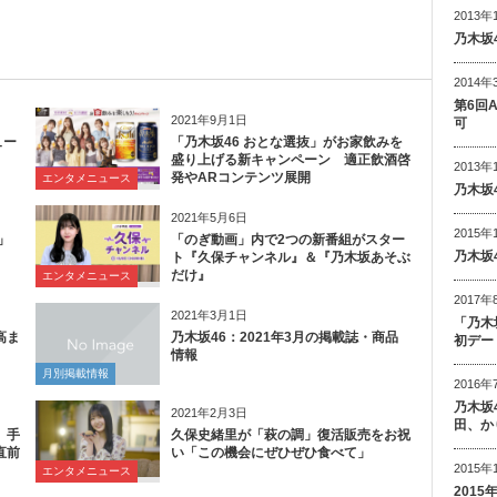
2013年
乃木坂
2014年
第6回
2021年9月1日
可
ュー
「乃木坂46 おとな選抜」がお家飲みを
盛り上げる新キャンペーン 適正飲酒啓
2013年
発やARコンテンツ展開
エンタメニュース
乃木坂
2021年5月6日
2015年
」
「のぎ動画」内で2つの新番組がスター
乃木坂
ト『久保チャンネル』＆『乃木坂あそぶ
だけ』
エンタメニュース
2017年
2021年3月1日
「乃木
高ま
乃木坂46：2021年3月の掲載誌・商品
初デー
情報
月別掲載情報
2016年
乃木坂
2021年2月3日
田、か
、手
久保史緒里が「萩の調」復活販売をお祝
直前
い「この機会にぜひぜひ食べて」
2015年
エンタメニュース
201