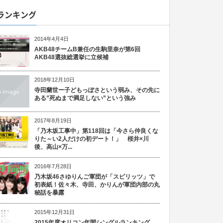
ランキング
2014年4月4日
AKB48チームB兼任の生駒里奈が第6回
AKB48選抜総選挙に立候補
2018年12月10日
寺田蘭世ー子どもっぽさという弱み、その先に
ある”死ぬまで満足しない”という強み
2017年8月19日
「乃木坂工事中」第118回は「今さら仲良くな
りた～い2人だけの初デート！」 桜井×川
後、高山×万...
2016年7月28日
乃木坂46さゆりんご軍団が「スピリッツ」で
初表紙！佐々木、寺田、かりんが軍団内部の丸
秘話を暴露
2015年12月31日
2015年度オリコン年間シングルランキング、