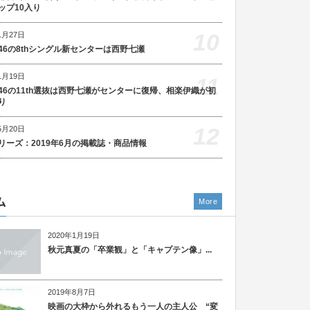
ップ10入り
10
1月27日
46の8thシングル新センターは西野七瀬
1月19日
11
46の11th選抜は西野七瀬がセンターに復帰、相楽伊織が初
り
12
5月20日
リーズ：2019年6月の掲載誌・商品情報
ム
More
2020年1月19日
秋元真夏の「卒業観」と「キャプテン像」...
2019年8月7日
映画の大枠から外れるもう一人の主人公 “変