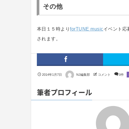
その他
本日１５時より
forTUNE music
イベント応
されます。
2014年1月7日
NJ編集部
コメント
0件
筆者プロフィール