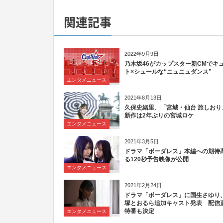
関連記事
2022年9月9日
乃木坂46がカップスター新CMでキ
ト×シュールな“ニュニュダンス”
エンタメニュース
2021年8月13日
久保史緒里、「宮城・仙台 旅しおり
新作は2年ぶりの宮城ロケ
エンタメニュース
2021年3月5日
ドラマ「ボーダレス」本編への期待
る120秒予告映像が公開
エンタメニュース
2021年2月24日
ドラマ「ボーダレス」に国生さゆり
塚とおるら追加キャスト発表 配信
特番も決定
エンタメニュース