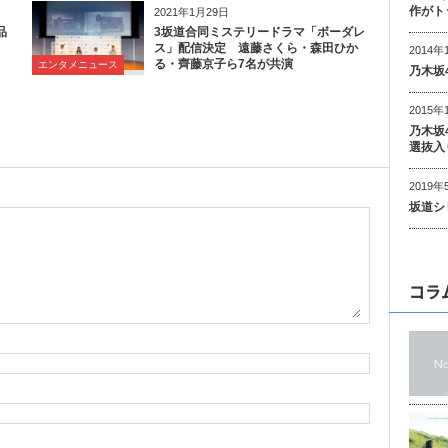
作がト
2021年1月29日
品
3坂道合同ミステリードラマ「ボーダレ
ス」配信決定 遠藤さくら・森田ひか
2014年
る・齊藤京子ら7名が共演
エンタメニュース
乃木坂
2015年
乃木坂
選抜入
2019年
坂道シ
コラ