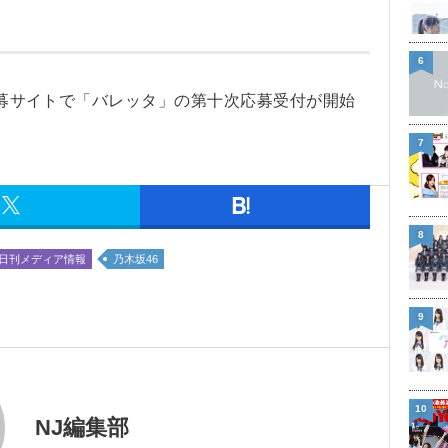
6
募サイトで「バレッタ」の第十次応募受付が開始
7
8
日刊メディア情報
乃木坂46
9
10
NJ編集部