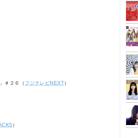
」＃２６（
フジテレビNEXT
）
ACK5
）