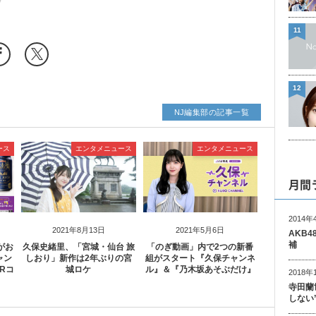
11
12
NJ編集部の記事一覧
ース
エンタメニュース
エンタメニュース
月間
2014年
2021年8月13日
2021年5月6日
AKB
補
がお
久保史緒里、「宮城・仙台 旅
「のぎ動画」内で2つの新番
ャン
しおり」新作は2年ぶりの宮
組がスタート『久保チャンネ
Rコ
城ロケ
ル』＆『乃木坂あそぶだけ』
2018年
寺田蘭
しない