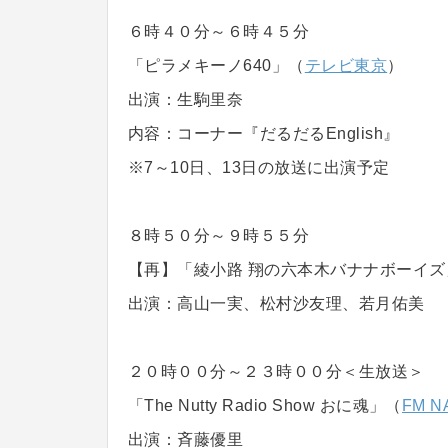
６時４０分～６時４５分
「ピラメキーノ640」（
テレビ東京
）
出演：生駒里奈
内容：コーナー『だるだるEnglish』
※7～10日、13日の放送に出演予定
８時５０分～９時５５分
【再】「綾小路 翔の六本木バナナボーイズ
出演：高山一実、松村沙友理、若月佑美
２０時００分～２３時００分＜生放送＞
「The Nutty Radio Show おに魂」（
FM N
出演：斉藤優里