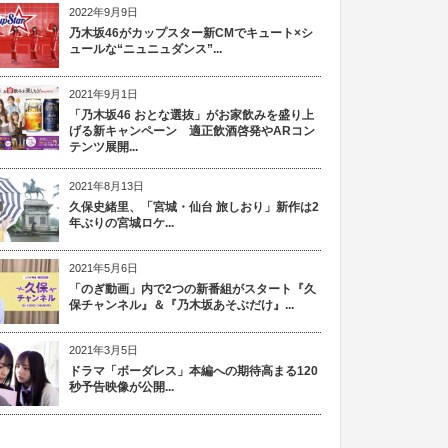
2022年9月9日
乃木坂46がカップスター新CMでキュート×シ
ュールな“ニュニュダンス”...
2021年9月1日
「乃木坂46 おとな選抜」がお家飲みを盛り上
げる新キャンペーン 適正飲酒啓発やARコン
テンツ展開...
2021年8月13日
久保史緒里、「宮城・仙台 旅しおり」新作は2
年ぶりの宮城ロケ...
2021年5月6日
「のぎ動画」内で2つの新番組がスタート『久
保チャンネル』＆『乃木坂あそぶだけ』...
2021年3月5日
ドラマ「ボーダレス」本編への期待高まる120
秒予告映像が公開...