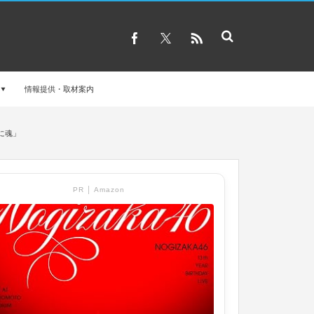
情報提供・取材案内
おに魂」
PR │ Amazon