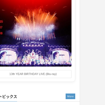
13th YEAR BIRTHDAY LIVE (Blu-ray)
トピックス
More