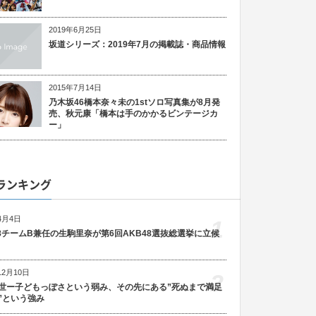
2019年6月25日
坂道シリーズ：2019年7月の掲載誌・商品情報
2015年7月14日
乃木坂46橋本奈々未の1stソロ写真集が8月発
売、秋元康「橋本は手のかかるビンテージカ
ー」
ランキング
4月4日
1
48チームB兼任の生駒里奈が第6回AKB48選抜総選挙に立候
12月10日
2
世ー子どもっぽさという弱み、その先にある”死ぬまで満足
”という強み