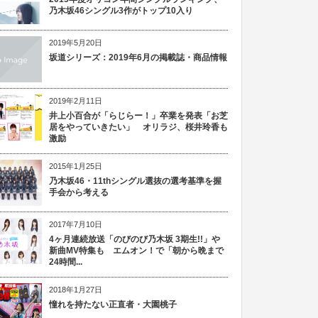
乃木坂46シングル3作がトップ10入り
2019年5月20日
坂道シリーズ：2019年6月の掲載誌・商品情報
2019年2月11日
井上小百合が「らじらー！」卒業を発表「お芝
居をやっていきたい」 オリラジ、桜井玲香も
激励
2015年1月25日
乃木坂46・11thシングル選抜の選考基準を握
手会から考える
2017年7月10日
4ヶ月連続放送「のびのび乃木坂 3期生!!」や
新曲MV特集も エムオン！で「朝から晩まで
24時間...
2018年1月27日
憧れを持たない正直者・大園桃子