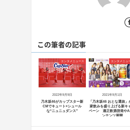
この筆者の記事
エンタメニュース
エンタメニュ
2022年9月9日
2021年9月1日
乃木坂46がカップスター新
「乃木坂46 おとな選抜」
CMでキュート×シュール
家飲みを盛り上げる新キ
な“ニュニュダンス”
ペーン 適正飲酒啓発やA
ンテンツ展開