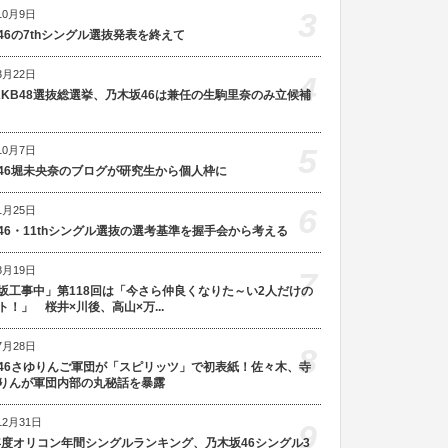
3
10月9日
46の7thシングル選抜発表を終えて
3月22日
4
AKB48選抜総選挙、乃木坂46は兼任の生駒里奈のみ立候補
5
10月7日
46堀未央奈のブログが研究生から個人枠に
6
1月25日
46・11thシングル選抜の選考基準を握手会から考える
8月19日
7
坂工事中」第118回は「今さら仲良くなりた～い2人だけの
ト！」 桜井×川後、高山×万...
7月28日
8
46さゆりんご軍団が「スピリッツ」で初表紙！佐々木、寺
りんが軍団内部の丸秘話を暴露
12月31日
9
5年度オリコン年間シングルランキング、乃木坂46シングル3