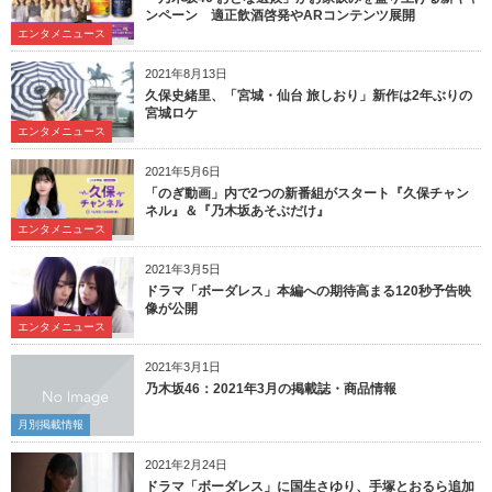
ンペーン 適正飲酒啓発やARコンテンツ展開
エンタメニュース
2021年8月13日
久保史緒里、「宮城・仙台 旅しおり」新作は2年ぶりの
宮城ロケ
エンタメニュース
2021年5月6日
「のぎ動画」内で2つの新番組がスタート『久保チャン
ネル』＆『乃木坂あそぶだけ』
エンタメニュース
2021年3月5日
ドラマ「ボーダレス」本編への期待高まる120秒予告映
像が公開
エンタメニュース
2021年3月1日
乃木坂46：2021年3月の掲載誌・商品情報
月別掲載情報
2021年2月24日
ドラマ「ボーダレス」に国生さゆり、手塚とおるら追加