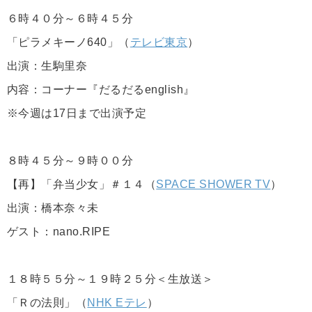
６時４０分～６時４５分
「ピラメキーノ640」（
テレビ東京
）
出演：生駒里奈
内容：コーナー『だるだるenglish』
※今週は17日まで出演予定
８時４５分～９時００分
【再】「弁当少女」＃１４（
SPACE SHOWER TV
）
出演：橋本奈々未
ゲスト：nano.RIPE
１８時５５分～１９時２５分＜生放送＞
「Ｒの法則」（
NHK Eテレ
）