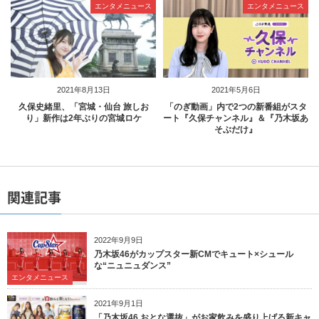
エンタメニュース
エンタメニュース
2021年8月13日
2021年5月6日
久保史緒里、「宮城・仙台 旅しお
「のぎ動画」内で2つの新番組がスタ
り」新作は2年ぶりの宮城ロケ
ート『久保チャンネル』＆『乃木坂あ
そぶだけ』
関連記事
2022年9月9日
乃木坂46がカップスター新CMでキュート×シュール
な“ニュニュダンス”
エンタメニュース
2021年9月1日
「乃木坂46 おとな選抜」がお家飲みを盛り上げる新キャ