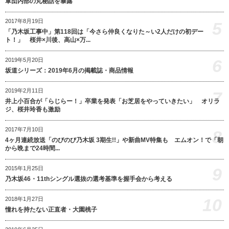
軍団内部の丸秘話を暴露
2017年8月19日
5
「乃木坂工事中」第118回は「今さら仲良くなりた～い2人だけの初デー
ト！」 桜井×川後、高山×万...
6
2019年5月20日
坂道シリーズ：2019年6月の掲載誌・商品情報
2019年2月11日
7
井上小百合が「らじらー！」卒業を発表「お芝居をやっていきたい」 オリラ
ジ、桜井玲香も激励
2017年7月10日
8
4ヶ月連続放送「のびのび乃木坂 3期生!!」や新曲MV特集も エムオン！で「朝
から晩まで24時間...
9
2015年1月25日
乃木坂46・11thシングル選抜の選考基準を握手会から考える
10
2018年1月27日
憧れを持たない正直者・大園桃子