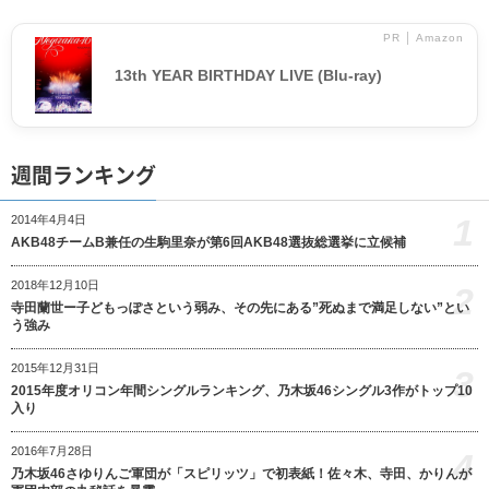
PR │ Amazon
13th YEAR BIRTHDAY LIVE (Blu-ray)
週間ランキング
1
2014年4月4日
AKB48チームB兼任の生駒里奈が第6回AKB48選抜総選挙に立候補
2018年12月10日
2
寺田蘭世ー子どもっぽさという弱み、その先にある”死ぬまで満足しない”とい
う強み
2015年12月31日
3
2015年度オリコン年間シングルランキング、乃木坂46シングル3作がトップ10
入り
2016年7月28日
4
乃木坂46さゆりんご軍団が「スピリッツ」で初表紙！佐々木、寺田、かりんが