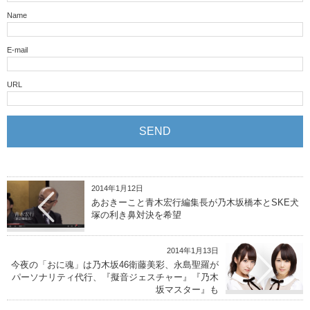
Name
E-mail
URL
2014年1月12日
あおきーこと青木宏行編集長が乃木坂橋本とSKE犬
塚の利き鼻対決を希望
2014年1月13日
今夜の「おに魂」は乃木坂46衛藤美彩、永島聖羅が
パーソナリティ代行、『擬音ジェスチャー』『乃木
坂マスター』も