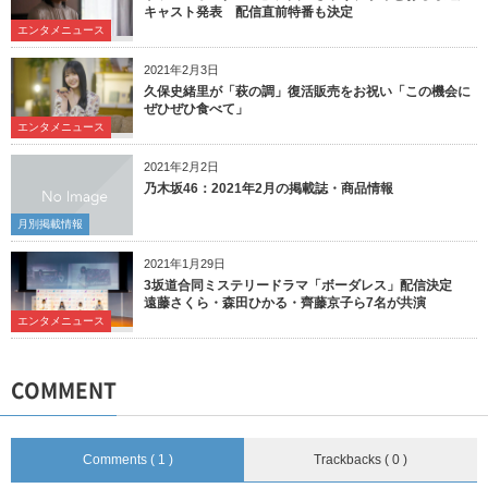
キャスト発表 配信直前特番も決定
エンタメニュース
2021年2月3日
久保史緒里が「萩の調」復活販売をお祝い「この機会に
ぜひぜひ食べて」
エンタメニュース
2021年2月2日
乃木坂46：2021年2月の掲載誌・商品情報
月別掲載情報
2021年1月29日
3坂道合同ミステリードラマ「ボーダレス」配信決定
遠藤さくら・森田ひかる・齊藤京子ら7名が共演
エンタメニュース
COMMENT
Comments ( 1 )
Trackbacks ( 0 )