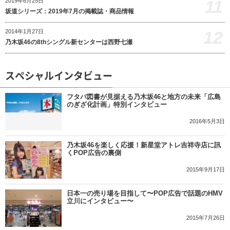
11
2019年6月25日
坂道シリーズ：2019年7月の掲載誌・商品情報
12
2014年1月27日
乃木坂46の8thシングル新センターは西野七瀬
スペシャルインタビュー
フタバ図書が見据える乃木坂46と地方の未来「広島
のぎざ化計画」特別インタビュー
2016年5月3日
乃木坂46を楽しく応援！新星堂アトレ吉祥寺店に訊
くPOP広告の裏側
2015年9月17日
日本一の売り場を目指して〜POP広告で話題のHMV
立川にインタビュー〜
2015年7月26日