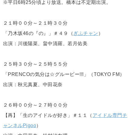
※平日6時25分頃より放送。橋本は不定期出演。
２１時００分～２１時３０分
「乃木坂46の『の』」＃４９（
ぎふチャン
）
出演：川後陽菜、畠中清羅、若月佑美
２５時３０分～２５時５５分
「PRENCOの気分は☆グルービー!!!」（TOKYO FM）
出演：秋元真夏、中田花奈
２６時００分～２７時００分
【再】「生のアイドルが好き」＃１１（
アイドル専門チ
ャンネルPigoo
）