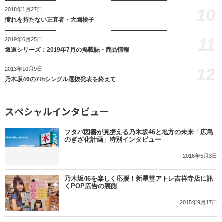
10
2018年1月27日
憧れを持たない正直者・大園桃子
11
2019年6月25日
坂道シリーズ：2019年7月の掲載誌・商品情報
12
2013年10月9日
乃木坂46の7thシングル選抜発表を終えて
スペシャルインタビュー
フタバ図書が見据える乃木坂46と地方の未来「広島
のぎざ化計画」特別インタビュー
2016年5月3日
乃木坂46を楽しく応援！新星堂アトレ吉祥寺店に訊
くPOP広告の裏側
2015年9月17日