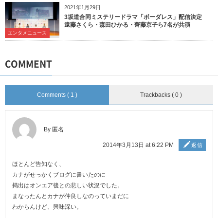
2021年1月29日
3坂道合同ミステリードラマ「ボーダレス」配信決定
遠藤さくら・森田ひかる・齊藤京子ら7名が共演
エンタメニュース
COMMENT
Comments ( 1 )
Trackbacks ( 0 )
By 匿名
2014年3月13日 at 6:22 PM
返信
ほとんど告知なく、
カナがせっかくブログに書いたのに
掲出はオンエア後との悲しい状況でした。
まなったんとカナが仲良しなのっていまだに
わからんけど、興味深い。