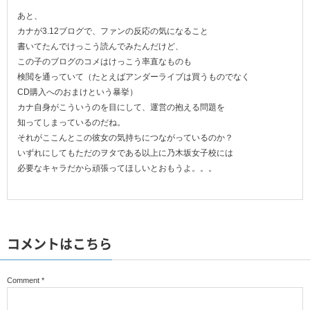
あと、
カナが3.12ブログで、ファンの反応の気になること
書いてたんでけっこう読んでみたんだけど、
この子のブログのコメはけっこう率直なものも
検閲を通っていて（たとえばアンダーライブは買うものでなく
CD購入へのおまけという暴挙）
カナ自身がこういうのを目にして、運営の抱える問題を
知ってしまっているのだね。
それがここんとこの彼女の気持ちにつながっているのか？
いずれにしてもただのヲタである以上に乃木坂女子校には
必要なキャラだから頑張ってほしいとおもうよ。。。
コメントはこちら
Comment
*