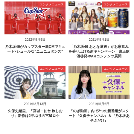
エンタメニュース
エンタメニュース
2022年9月9日
2021年9月1日
乃木坂46がカップスター新CMでキュ
「乃木坂46 おとな選抜」がお家飲み
ート×シュールな“ニュニュダンス”
を盛り上げる新キャンペーン 適正飲
酒啓発やARコンテンツ展開
エンタメニュース
エンタメニュース
2021年8月13日
2021年5月6日
久保史緒里、「宮城・仙台 旅しお
「のぎ動画」内で2つの新番組がスタ
り」新作は2年ぶりの宮城ロケ
ート『久保チャンネル』＆『乃木坂あ
そぶだけ』