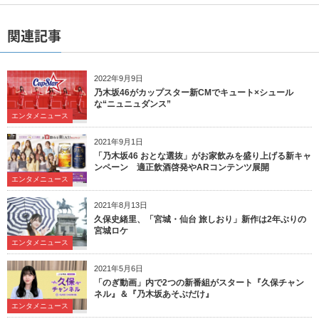
関連記事
2022年9月9日
乃木坂46がカップスター新CMでキュート×シュール
な“ニュニュダンス”
エンタメニュース
2021年9月1日
「乃木坂46 おとな選抜」がお家飲みを盛り上げる新キャ
ンペーン 適正飲酒啓発やARコンテンツ展開
エンタメニュース
2021年8月13日
久保史緒里、「宮城・仙台 旅しおり」新作は2年ぶりの
宮城ロケ
エンタメニュース
2021年5月6日
「のぎ動画」内で2つの新番組がスタート『久保チャン
ネル』＆『乃木坂あそぶだけ』
エンタメニュース