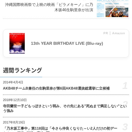
沖縄国際映画祭で上映の映画「ピラメキーノ」に乃
木坂46生駒里奈が出演
PR │ Amazon
13th YEAR BIRTHDAY LIVE (Blu-ray)
週間ランキング
1
2014年4月4日
AKB48チームB兼任の生駒里奈が第6回AKB48選抜総選挙に立候補
2018年12月10日
2
寺田蘭世ー子どもっぽさという弱み、その先にある”死ぬまで満足しない”とい
う強み
2017年8月19日
3
「乃木坂工事中」第118回は「今さら仲良くなりた～い2人だけの初デー