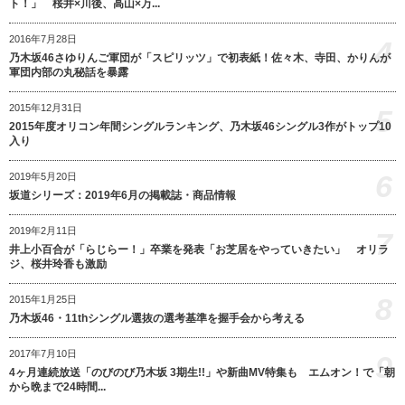
ト！」 桜井×川後、高山×万...
2016年7月28日
4
乃木坂46さゆりんご軍団が「スピリッツ」で初表紙！佐々木、寺田、かりんが
軍団内部の丸秘話を暴露
2015年12月31日
5
2015年度オリコン年間シングルランキング、乃木坂46シングル3作がトップ10
入り
6
2019年5月20日
坂道シリーズ：2019年6月の掲載誌・商品情報
2019年2月11日
7
井上小百合が「らじらー！」卒業を発表「お芝居をやっていきたい」 オリラ
ジ、桜井玲香も激励
8
2015年1月25日
乃木坂46・11thシングル選抜の選考基準を握手会から考える
2017年7月10日
9
4ヶ月連続放送「のびのび乃木坂 3期生!!」や新曲MV特集も エムオン！で「朝
から晩まで24時間...