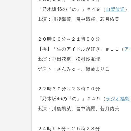
「乃木坂46の『の』」＃４９（
山梨放送
）
出演：川後陽菜、畠中清羅、若月佑美
２０時００分～２１時００分
【再】「生のアイドルが好き」＃１１（
ア
出演：中田花奈、松村沙友理
ゲスト：さんみゅ～、後藤まりこ
２２時３０分～２３時００分
「乃木坂46の『の』」＃４９（
ラジオ福島
出演：川後陽菜、畠中清羅、若月佑美
２４時５８分～２５時２８分