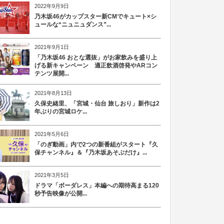
2022年9月9日
乃木坂46がカップスター新CMでキュート×シ
ュールな“ニュニュダンス”...
2021年9月1日
「乃木坂46 おとな選抜」がお家飲みを盛り上
げる新キャンペーン 適正飲酒啓発やARコン
テンツ展開...
2021年8月13日
久保史緒里、「宮城・仙台 旅しおり」新作は2
年ぶりの宮城ロケ...
2021年5月6日
「のぎ動画」内で2つの新番組がスタート『久
保チャンネル』＆『乃木坂あそぶだけ』...
2021年3月5日
ドラマ「ボーダレス」本編への期待高まる120
秒予告映像が公開...