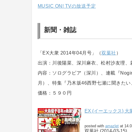
MUSIC ON! TVの放送予定
新聞・雑誌
「EX大衆 2014年04月号」（
双葉社
）
出演：川後陽菜、深川麻衣、松村沙友理、
内容：ソログラビア（深川）、連載『Nogi
月）、特集『乃木坂46西野七瀬に聞きたい
価格：５９０円
EX (イーエックス) 大衆 
posted with
amazlet
at 14.0
双葉社 (2014-03-15)