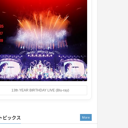
13th YEAR BIRTHDAY LIVE (Blu-ray)
トピックス
More