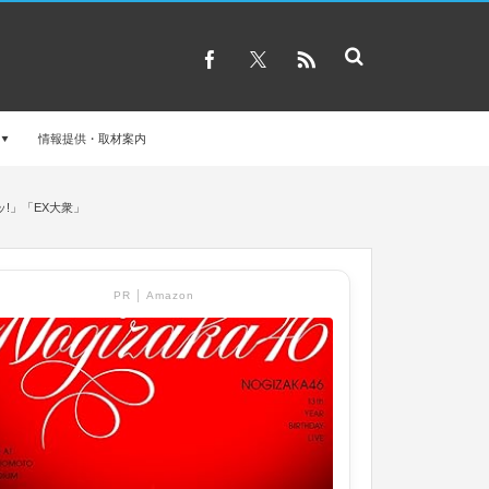
情報提供・取材案内
ッ!」「EX大衆」
PR │ Amazon