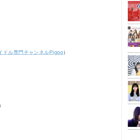
イドル専門チャンネルPigoo
）
）