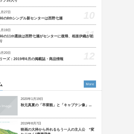
ップ10入り
10
1月27日
46の8thシングル新センターは西野七瀬
1月19日
11
46の11th選抜は西野七瀬がセンターに復帰、相楽伊織が初
り
12
5月20日
リーズ：2019年6月の掲載誌・商品情報
ム
More
2020年1月19日
秋元真夏の「卒業観」と「キャプテン像」...
2019年8月7日
映画の大枠から外れるもう一人の主人公 “変