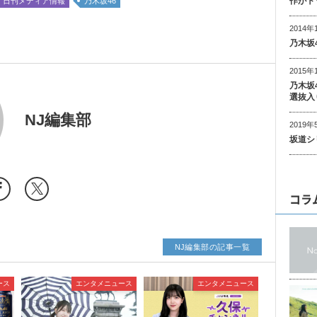
作がト
日刊メディア情報
乃木坂46
2014年
乃木坂
2015年
乃木坂
選抜入
NJ編集部
2019年
坂道シ
コラ
NJ編集部の記事一覧
ース
エンタメニュース
エンタメニュース