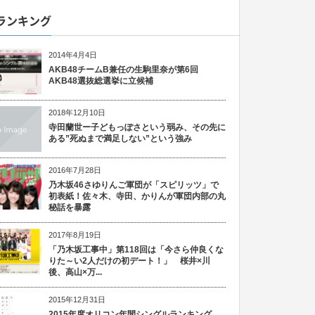
ランキング
2014年4月4日
AKB48チームB兼任の生駒里奈が第6回
AKB48選抜総選挙に立候補
2018年12月10日
寺田蘭世ー子どもっぽさという弱み、その先に
ある”死ぬまで満足しない”という強み
2016年7月28日
乃木坂46さゆりんご軍団が「スピリッツ」で
初表紙！佐々木、寺田、かりんが軍団内部の丸
秘話を暴露
2017年8月19日
「乃木坂工事中」第118回は「今さら仲良くな
りた～い2人だけの初デート！」 桜井×川
後、高山×万...
2015年12月31日
2015年度オリコン年間シングルランキング、