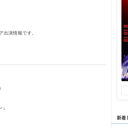
ィア出演情報です。
）
レ』
新着