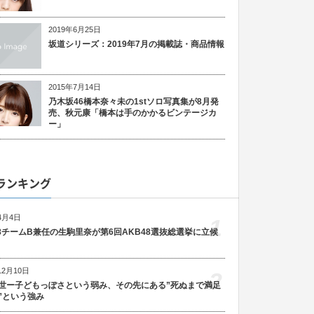
2019年6月25日
坂道シリーズ：2019年7月の掲載誌・商品情報
2015年7月14日
乃木坂46橋本奈々未の1stソロ写真集が8月発
売、秋元康「橋本は手のかかるビンテージカ
ー」
ランキング
4月4日
1
48チームB兼任の生駒里奈が第6回AKB48選抜総選挙に立候
12月10日
2
世ー子どもっぽさという弱み、その先にある”死ぬまで満足
”という強み