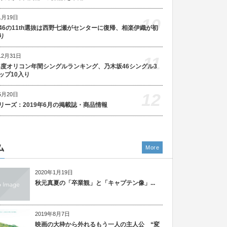
1月19日
10
46の11th選抜は西野七瀬がセンターに復帰、相楽伊織が初
り
12月31日
11
5年度オリコン年間シングルランキング、乃木坂46シングル3
ップ10入り
12
5月20日
リーズ：2019年6月の掲載誌・商品情報
ム
More
2020年1月19日
秋元真夏の「卒業観」と「キャプテン像」...
2019年8月7日
映画の大枠から外れるもう一人の主人公 “変