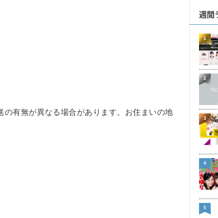
週間
1
2
送の有無が異なる場合があります。お住まいの地
3
4
5