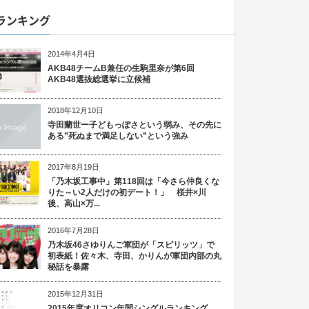
ランキング
2014年4月4日
AKB48チームB兼任の生駒里奈が第6回
AKB48選抜総選挙に立候補
2018年12月10日
寺田蘭世ー子どもっぽさという弱み、その先に
ある”死ぬまで満足しない”という強み
2017年8月19日
「乃木坂工事中」第118回は「今さら仲良くな
りた～い2人だけの初デート！」 桜井×川
後、高山×万...
2016年7月28日
乃木坂46さゆりんご軍団が「スピリッツ」で
初表紙！佐々木、寺田、かりんが軍団内部の丸
秘話を暴露
2015年12月31日
2015年度オリコン年間シングルランキング、