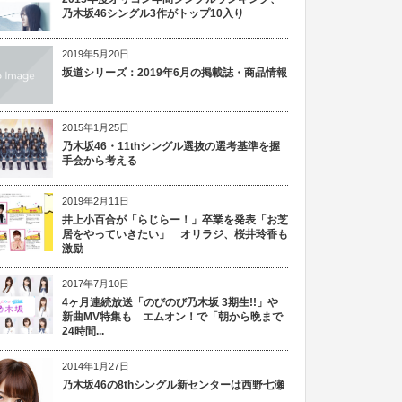
乃木坂46シングル3作がトップ10入り
2019年5月20日
坂道シリーズ：2019年6月の掲載誌・商品情報
2015年1月25日
乃木坂46・11thシングル選抜の選考基準を握
手会から考える
2019年2月11日
井上小百合が「らじらー！」卒業を発表「お芝
居をやっていきたい」 オリラジ、桜井玲香も
激励
2017年7月10日
4ヶ月連続放送「のびのび乃木坂 3期生!!」や
新曲MV特集も エムオン！で「朝から晩まで
24時間...
2014年1月27日
乃木坂46の8thシングル新センターは西野七瀬