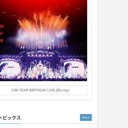
13th YEAR BIRTHDAY LIVE (Blu-ray)
トピックス
More