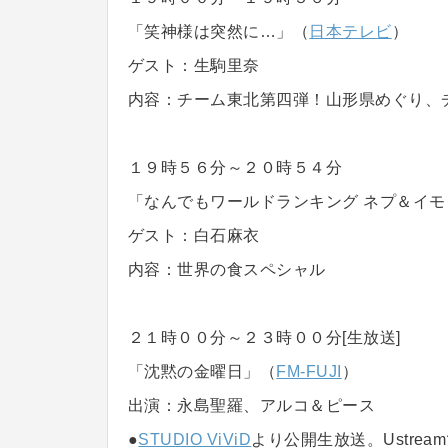
「笑神様は突然に…」（
日本テレビ
）
ゲスト：生駒里奈
内容：チーム東北第四弾！山形県めぐり、チ
１９時５６分～２０時５４分
「なんでもワールドランキング ネプ＆イ
ゲスト：白石麻衣
内容：世界の食スペシャル
２１時００分～２３時００分[生放送]
「沈黙の金曜日」（
FM-FUJI
）
出演：永島聖羅、アルコ＆ピース
●
STUDIO ViViD
より公開生放送。Ustre