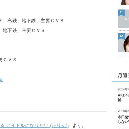
11
Ｒ、私鉄、地下鉄、主要ＣＶＳ
、地下鉄、主要ＣＶＳ
12
要ＣＶＳ
月間
報
2014年
AKB
補
2018年
寺田蘭
しない
る アイドルになりたい (かりん)
』より。