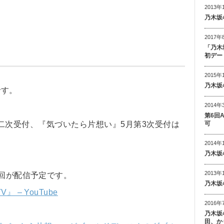
2013年
。
乃木坂
2017年
「乃木
初デー
2015年
乃木坂
です。
2014年
第6回
可
第二次受付、『気づいたら片想い』5月第3次受付は
2014年
乃木坂
2013年
3回が配信予定です。
乃木坂
 – YouTube
2016年
乃木坂
田、か