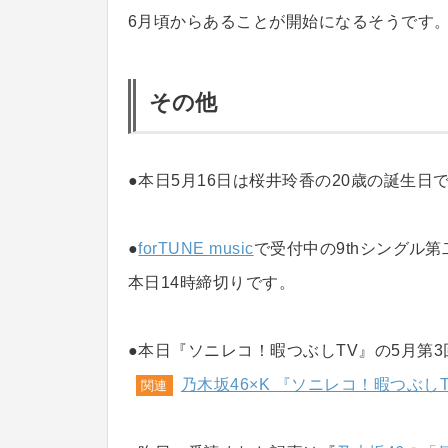
6月頃からあることが開始になるそうです
その他
●本日5月16日は桜井玲香の20歳の誕生日
●
forTUNE music
で受付中の9thシングル
本日14時締切りです。
●本日『ソニレコ！暇つぶしTV』の5月第
乃木坂46×K 『ソニレコ！暇つぶしTV』
関連