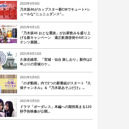
2022年9月9日
乃木坂46がカップスター新CMでキュート×シ
ュールな“ニュニュダンス”...
2021年9月1日
「乃木坂46 おとな選抜」がお家飲みを盛り上
げる新キャンペーン 適正飲酒啓発やARコン
テンツ展開...
2021年8月13日
久保史緒里、「宮城・仙台 旅しおり」新作は2
年ぶりの宮城ロケ...
2021年5月6日
「のぎ動画」内で2つの新番組がスタート『久
保チャンネル』＆『乃木坂あそぶだけ』...
2021年3月5日
ドラマ「ボーダレス」本編への期待高まる120
秒予告映像が公開...