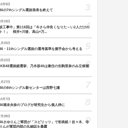
3
10月9日
46の7thシングル選抜発表を終えて
8月19日
4
坂工事中」第118回は「今さら仲良くなりた～い2人だけの
ト！」 桜井×川後、高山×万...
5
1月25日
46・11thシングル選抜の選考基準を握手会から考える
3月22日
6
AKB48選抜総選挙、乃木坂46は兼任の生駒里奈のみ立候補
7
1月27日
46の8thシングル新センターは西野七瀬
8
10月7日
46堀未央奈のブログが研究生から個人枠に
7月28日
9
46さゆりんご軍団が「スピリッツ」で初表紙！佐々木、寺
りんが軍団内部の丸秘話を暴露