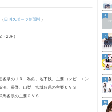
6
」（
日刊スポーツ新聞社
）
7
・23P）
8
玉各県のＪＲ、私鉄、地下鉄、主要コンビニエン
9
新潟、長野、山梨、宮城各県の主要ＣＶＳ
群馬各県の主要ＣＶＳ
10