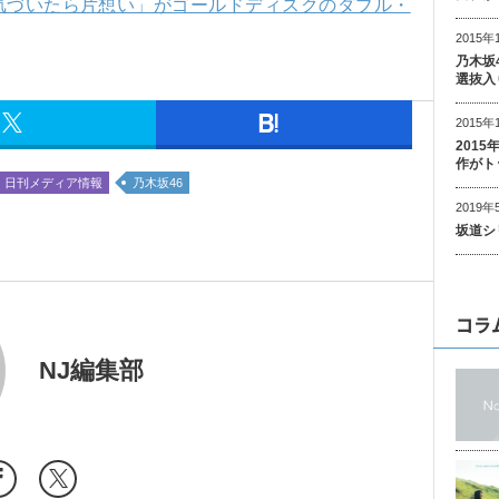
「気づいたら片想い」がゴールドディスクのダブル・
2015年
乃木坂
選抜入
2015年
201
作がト
日刊メディア情報
乃木坂46
2019年
坂道シ
コラ
NJ編集部