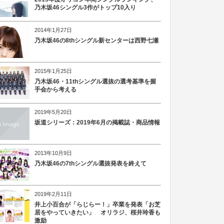
乃木坂46シングル3作がトップ10入り
2014年1月27日
乃木坂46の8thシングル新センターは西野七瀬
2015年1月25日
乃木坂46・11thシングル選抜の選考基準を握
手会から考える
2019年5月20日
坂道シリーズ：2019年6月の掲載誌・商品情報
2013年10月9日
乃木坂46の7thシングル選抜発表を終えて
2019年2月11日
井上小百合が「らじらー！」卒業を発表「お芝
居をやっていきたい」 オリラジ、桜井玲香も
激励