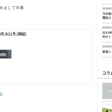
じめまして水着
2015年
乃木坂
選抜入
2015年
201
 8/11号 [雑誌]
作がト
2019年
坂道シ
ndle
コラ
報