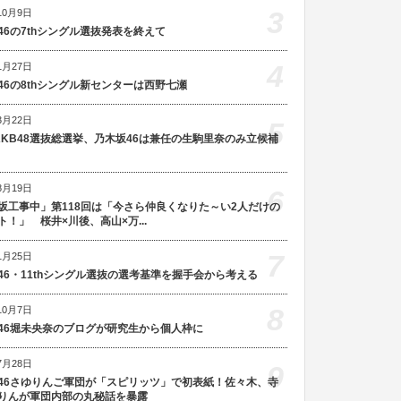
3
10月9日
46の7thシングル選抜発表を終えて
4
1月27日
46の8thシングル新センターは西野七瀬
3月22日
5
AKB48選抜総選挙、乃木坂46は兼任の生駒里奈のみ立候補
8月19日
6
坂工事中」第118回は「今さら仲良くなりた～い2人だけの
ト！」 桜井×川後、高山×万...
7
1月25日
46・11thシングル選抜の選考基準を握手会から考える
8
10月7日
46堀未央奈のブログが研究生から個人枠に
7月28日
9
46さゆりんご軍団が「スピリッツ」で初表紙！佐々木、寺
りんが軍団内部の丸秘話を暴露