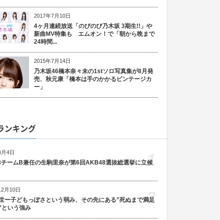
2017年7月10日
4ヶ月連続放送「のびのび乃木坂 3期生!!」や
新曲MV特集も エムオン！で「朝から晩まで
24時間...
2015年7月14日
乃木坂46橋本奈々未の1stソロ写真集が8月発
売、秋元康「橋本は手のかかるビンテージカ
ー」
ランキング
4月4日
1
48チームB兼任の生駒里奈が第6回AKB48選抜総選挙に立候
12月10日
2
世ー子どもっぽさという弱み、その先にある”死ぬまで満足
”という強み