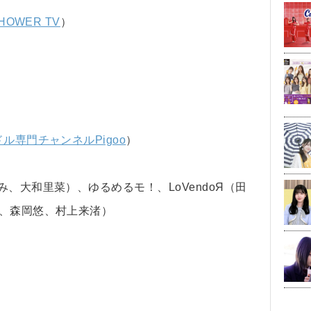
HOWER TV
）
ル専門チャンネルPigoo
）
、大和里菜）、ゆるめるモ！、LoVendoЯ（田
希、森岡悠、村上来渚）