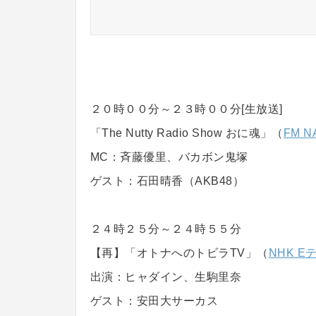
２０時００分～２３時００分[生放送]
「The Nutty Radio Show おに魂」（
FM N
MC：斉藤優里、バカボン鬼塚
ゲスト：石田晴香（AKB48）
２４時２５分～２４時５５分
【再】「オトナへのトビラTV」（
NHK E
出演：ヒャダイン、生駒里奈
ゲスト：安田大サーカス