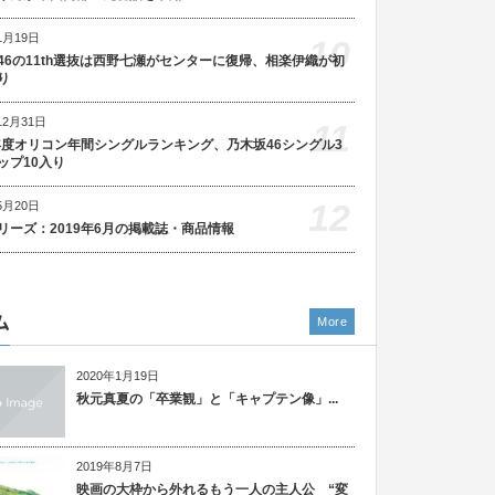
1月19日
10
46の11th選抜は西野七瀬がセンターに復帰、相楽伊織が初
り
12月31日
11
5年度オリコン年間シングルランキング、乃木坂46シングル3
ップ10入り
12
5月20日
リーズ：2019年6月の掲載誌・商品情報
ム
More
2020年1月19日
秋元真夏の「卒業観」と「キャプテン像」...
2019年8月7日
映画の大枠から外れるもう一人の主人公 “変