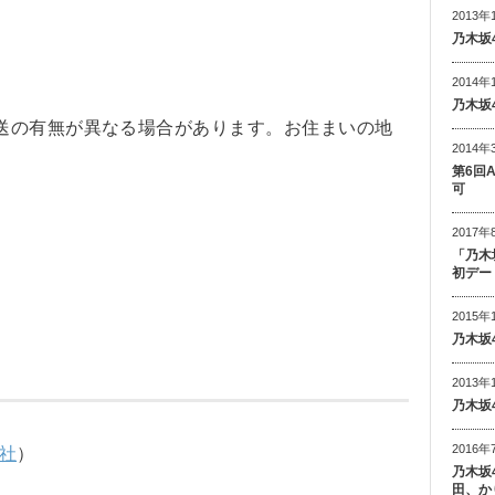
2013年
乃木坂
2014年
乃木坂
送の有無が異なる場合があります。お住まいの地
2014年
第6回
可
2017年
「乃木
初デー
2015年
乃木坂
2013年
乃木坂
2016年
社
）
乃木坂
田、か