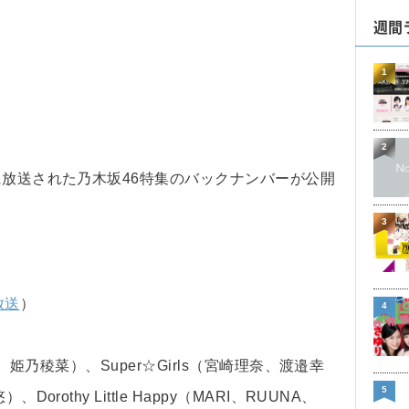
週間
1
2
に放送された乃木坂46特集のバックナンバーが公開
3
放送
）
4
美、姫乃稜菜）、Super☆Girls（宮崎理奈、渡邉幸
5
rothy Little Happy（MARI、RUUNA、