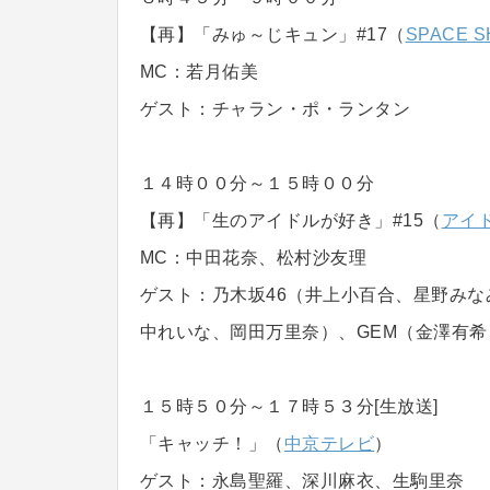
【再】「みゅ～じキュン」#17（
SPACE S
MC：若月佑美
ゲスト：チャラン・ポ・ランタン
１４時００分～１５時００分
【再】「生のアイドルが好き」#15（
アイド
MC：中田花奈、松村沙友理
ゲスト：乃木坂46（井上小百合、星野みなみ
中れいな、岡田万里奈）、GEM（金澤有
１５時５０分～１７時５３分[生放送]
「キャッチ！」（
中京テレビ
）
ゲスト：永島聖羅、深川麻衣、生駒里奈