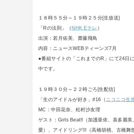
１８時５５分～１９時２５分[生放送]
「Rの法則」（
NHK Eテレ
）
出演：若月佑美、齋藤飛鳥
内容：ニュースWEBティーンズ7月
●番組サイトの「これまでのR」にて24日
中です。
１９時３０分～２２時ごろ[生配信]
「生のアイドルが好き」#16（
ニコニコ生
MC：中田花奈、松村沙友理
ゲスト：Girls Beat!!（加護亜依、喜多麗
愛）、アイドリング!!!（高橋胡桃、古橋舞悠）、Do