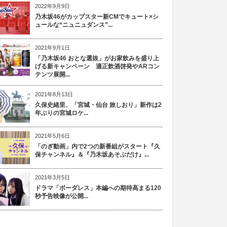
2022年9月9日
乃木坂46がカップスター新CMでキュート×シ
ュールな“ニュニュダンス”...
2021年9月1日
「乃木坂46 おとな選抜」がお家飲みを盛り上
げる新キャンペーン 適正飲酒啓発やARコン
テンツ展開...
2021年8月13日
久保史緒里、「宮城・仙台 旅しおり」新作は2
年ぶりの宮城ロケ...
2021年5月6日
「のぎ動画」内で2つの新番組がスタート『久
保チャンネル』＆『乃木坂あそぶだけ』...
2021年3月5日
ドラマ「ボーダレス」本編への期待高まる120
秒予告映像が公開...