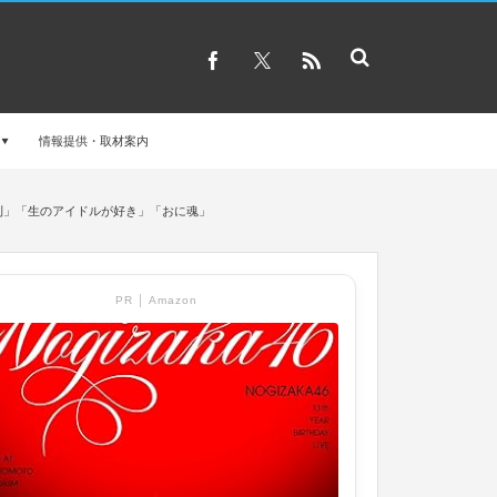
情報提供・取材案内
の法則」「生のアイドルが好き」「おに魂」
PR │ Amazon