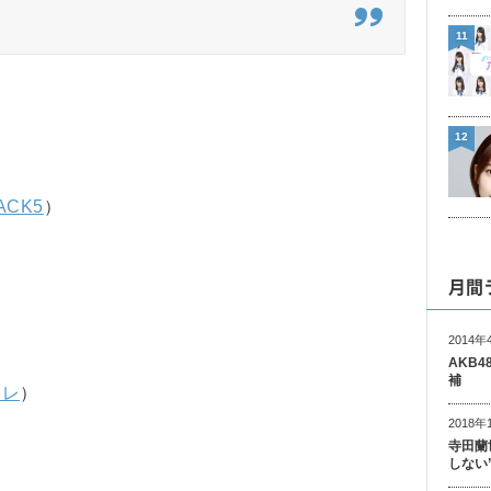
11
12
ACK5
）
月間
2014年
AKB
補
テレ
）
2018年
寺田蘭
しない