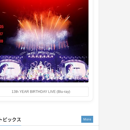
13th YEAR BIRTHDAY LIVE (Blu-ray)
トピックス
More