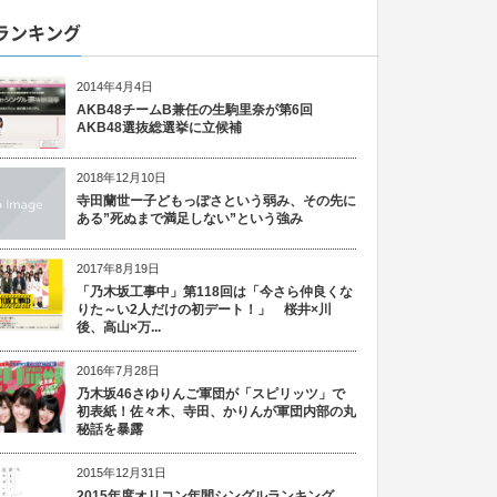
ランキング
2014年4月4日
AKB48チームB兼任の生駒里奈が第6回
AKB48選抜総選挙に立候補
2018年12月10日
寺田蘭世ー子どもっぽさという弱み、その先に
ある”死ぬまで満足しない”という強み
2017年8月19日
「乃木坂工事中」第118回は「今さら仲良くな
りた～い2人だけの初デート！」 桜井×川
後、高山×万...
2016年7月28日
乃木坂46さゆりんご軍団が「スピリッツ」で
初表紙！佐々木、寺田、かりんが軍団内部の丸
秘話を暴露
2015年12月31日
2015年度オリコン年間シングルランキング、