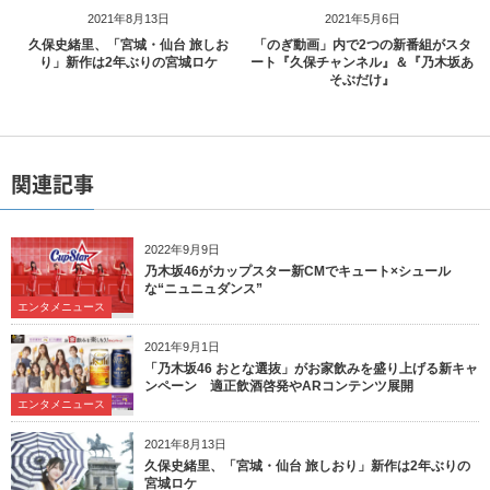
2021年8月13日
2021年5月6日
久保史緒里、「宮城・仙台 旅しお
「のぎ動画」内で2つの新番組がスタ
り」新作は2年ぶりの宮城ロケ
ート『久保チャンネル』＆『乃木坂あ
そぶだけ』
関連記事
2022年9月9日
乃木坂46がカップスター新CMでキュート×シュール
な“ニュニュダンス”
エンタメニュース
2021年9月1日
「乃木坂46 おとな選抜」がお家飲みを盛り上げる新キャ
ンペーン 適正飲酒啓発やARコンテンツ展開
エンタメニュース
2021年8月13日
久保史緒里、「宮城・仙台 旅しおり」新作は2年ぶりの
宮城ロケ