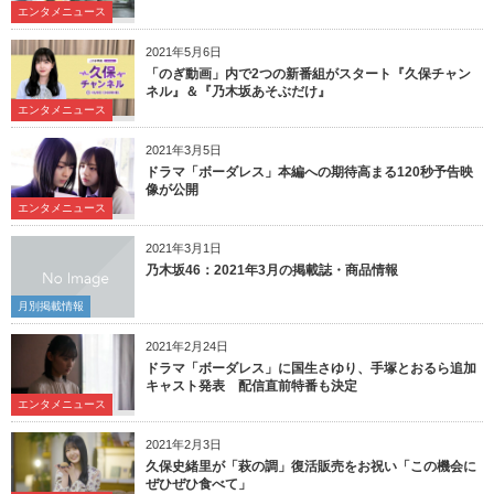
エンタメニュース
2021年5月6日
「のぎ動画」内で2つの新番組がスタート『久保チャン
ネル』＆『乃木坂あそぶだけ』
エンタメニュース
2021年3月5日
ドラマ「ボーダレス」本編への期待高まる120秒予告映
像が公開
エンタメニュース
2021年3月1日
乃木坂46：2021年3月の掲載誌・商品情報
月別掲載情報
2021年2月24日
ドラマ「ボーダレス」に国生さゆり、手塚とおるら追加
キャスト発表 配信直前特番も決定
エンタメニュース
2021年2月3日
久保史緒里が「萩の調」復活販売をお祝い「この機会に
ぜひぜひ食べて」