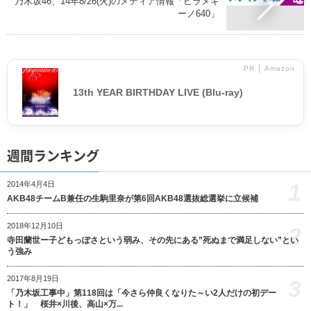
乃木坂46、14年8/26(火)のメディア情報「ピラメキ
ーノ640」
PR │ Amazon
13th YEAR BIRTHDAY LIVE (Blu-ray)
週間ランキング
1
2014年4月4日
AKB48チームB兼任の生駒里奈が第6回AKB48選抜総選挙に立候補
2018年12月10日
2
寺田蘭世ー子どもっぽさという弱み、その先にある”死ぬまで満足しない”とい
う強み
2017年8月19日
3
「乃木坂工事中」第118回は「今さら仲良くなりた～い2人だけの初デー
ト！」 桜井×川後、高山×万...