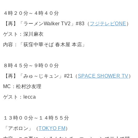
４時２０分～４時４０分
【再】「ラーメンWalker TV2」#83（
フジテレビONE
）
ゲスト：深川麻衣
内容：「荻窪中華そば 春木屋 本店」
８時４５分～９時００分
【再】「みゅ～じキュン」#21（
SPACE SHOWER TV
）
MC：松村沙友理
ゲスト：lecca
１３時００分～１４時５５分
「アポロン」（
TOKYO FM
）