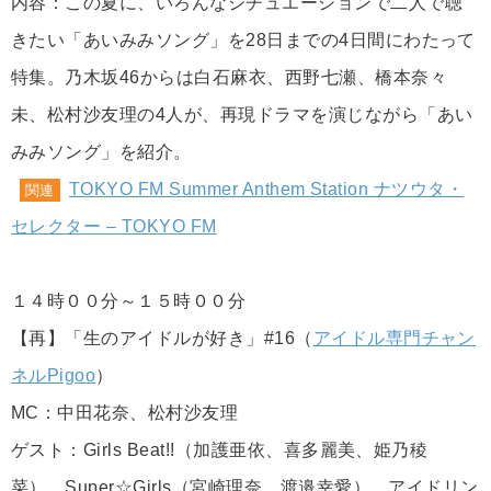
内容：この夏に、いろんなシチュエーションで二人で聴
きたい「あいみみソング」を28日までの4日間にわたって
特集。乃木坂46からは白石麻衣、西野七瀬、橋本奈々
未、松村沙友理の4人が、再現ドラマを演じながら「あい
みみソング」を紹介。
TOKYO FM Summer Anthem Station ナツウタ・
関連
セレクター – TOKYO FM
１４時００分～１５時００分
【再】「生のアイドルが好き」#16（
アイドル専門チャン
ネルPigoo
）
MC：中田花奈、松村沙友理
ゲスト：Girls Beat!!（加護亜依、喜多麗美、姫乃稜
菜）、Super☆Girls（宮崎理奈、渡邉幸愛）、アイドリン