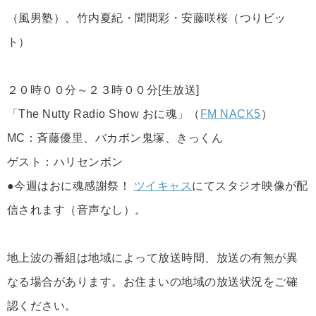
（風男塾）、竹内夏紀・聞間彩・安藤咲桜（つりビッ
ト）
２０時００分～２３時００分[生放送]
「The Nutty Radio Show おに魂」（
FM NACK5
）
MC：斉藤優里、バカボン鬼塚、きっくん
ゲスト：ハリセンボン
●今週はおに魂感謝祭！
ツイキャス
にてスタジオ映像が配
信されます（音声なし）。
地上波の番組は地域によって放送時間、放送の有無が異
なる場合があります。お住まいの地域の放送状況をご確
認ください。