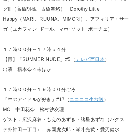
グ!!!（高橋胡桃、古橋舞悠）、Dorothy Little
Happy（MARI、RUUNA、MIMORI）、アフィリア・サー
ガ（ユカフィン･ドール、マホ･ソット･ボーチェ）
１７時００分～１７時５４分
【再】「SUMMER NUDE」#5（
テレビ西日本
）
出演：橋本奈々未ほか
１７時００分～１９時００分ごろ
「生のアイドルが好き」#17（
ニコニコ生放送
）
MC：中田花奈、松村沙友理
ゲスト：広沢麻衣・もえのあずき・諸星あずな（バクス
テ外神田一丁目）、赤園虎次郎・瀬斗光黄・愛刃健水