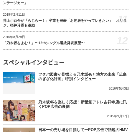
ンテージカー」
2019年2月11日
11
井上小百合が「らじらー！」卒業を発表「お芝居をやっていきたい」 オリラ
ジ、桜井玲香も激励
12
2015年8月29日
「乃木坂をよむ！」〜13thシングル選抜発表展望〜
スペシャルインタビュー
フタバ図書が見据える乃木坂46と地方の未来「広島
のぎざ化計画」特別インタビュー
2016年5月3日
乃木坂46を楽しく応援！新星堂アトレ吉祥寺店に訊
くPOP広告の裏側
2015年9月17日
日本一の売り場を目指して〜POP広告で話題のHMV