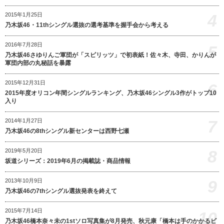
4
2015年1月25日
乃木坂46・11thシングル選抜の選考基準を握手会から考える
2016年7月28日
5
乃木坂46さゆりんご軍団が「スピリッツ」で初表紙！佐々木、寺田、かりんが
軍団内部の丸秘話を暴露
2015年12月31日
6
2015年度オリコン年間シングルランキング、乃木坂46シングル3作がトップ10
入り
7
2014年1月27日
乃木坂46の8thシングル新センターは西野七瀬
8
2019年5月20日
坂道シリーズ：2019年6月の掲載誌・商品情報
9
2013年10月9日
乃木坂46の7thシングル選抜発表を終えて
2015年7月14日
10
乃木坂46橋本奈々未の1stソロ写真集が8月発売、秋元康「橋本は手のかかるビ