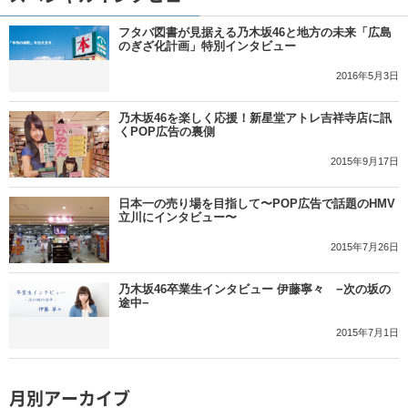
フタバ図書が見据える乃木坂46と地方の未来「広島
のぎざ化計画」特別インタビュー
2016年5月3日
乃木坂46を楽しく応援！新星堂アトレ吉祥寺店に訊
くPOP広告の裏側
2015年9月17日
日本一の売り場を目指して〜POP広告で話題のHMV
立川にインタビュー〜
2015年7月26日
乃木坂46卒業生インタビュー 伊藤寧々 −次の坂の
途中−
2015年7月1日
月別アーカイブ