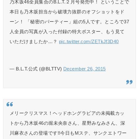
乃木坂46全員集合のB.L.T.２月号発売中！ ということで
本日も乃木坂担当から破壊力抜群のオフショットをド
ーン！ 「秘密のパーティー」組の5人です。ところで37
人全員の写真が入った付録の特大ポスター、もう見て
いただけましたか…？
pic.twitter.com/ZETkJf3D40
— B.L.T.公式 (@BLTTV)
December 26, 2015
メリークリスマス！ヘッドホングラビアの未掲載カッ
トから乃木坂46の堀未央奈さん、星野みなみさん、深
川麻衣さんの登場です!!今日もMステ、サンクエトワー