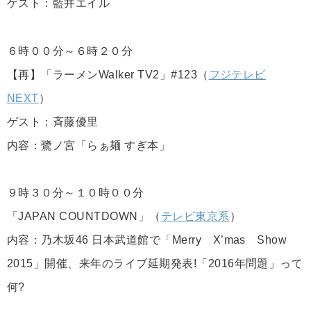
ゲスト：藍井エイル
６時００分～６時２０分
【再】「ラーメンWalker TV2」#123（
フジテレビ
NEXT
）
ゲスト：斉藤優里
内容：鷺ノ宮「らぁ麺 すぎ本」
９時３０分～１０時００分
「JAPAN COUNTDOWN」（
テレビ東京系
）
内容：乃木坂46 日本武道館で「Merry X’mas Show
2015」開催、来年のライブ延期発表!「2016年問題」って
何?