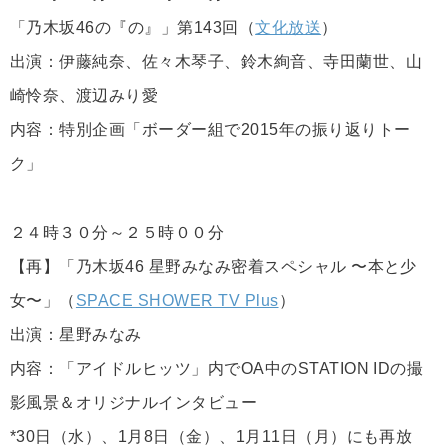
「乃木坂46の『の』」第143回（
文化放送
）
出演：伊藤純奈、佐々木琴子、鈴木絢音、寺田蘭世、山
崎怜奈、渡辺みり愛
内容：特別企画「ボーダー組で2015年の振り返りトー
ク」
２４時３０分～２５時００分
【再】「乃木坂46 星野みなみ密着スペシャル 〜本と少
女〜」（
SPACE SHOWER TV Plus
）
出演：星野みなみ
内容：「アイドルヒッツ」内でOA中のSTATION IDの撮
影風景＆オリジナルインタビュー
*30日（水）、1月8日（金）、1月11日（月）にも再放