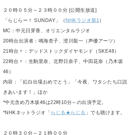
２０時０５分～２３時００分 [公開生放送]
「らじらー！ SUNDAY」（
NHKラジオ第1
）
MC：中元日芽香、オリエンタルラジオ
20時台出演者：鳴海杏子、澄川龍一（声優アーツ）
21時台〃：デッドストックダイヤモンド（SKE48）
22時台〃：生駒里奈、北野日奈子、中田花奈（乃木坂
46）
内容：「紅白出場おめでとう」「今夜、ワタシたち口説
きあいます！」ほか
*中元含め乃木坂46は22時10分～の出演予定。
*NHKネットラジオ「
らじる★らじる
」でも聴けます。
２０時３０分～２１時００分