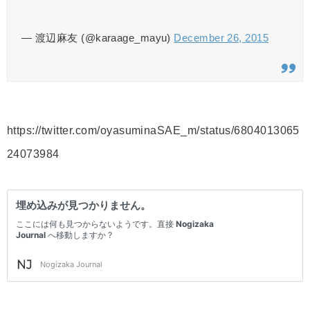
— 渡辺麻友 (@karaage_mayu)
December 26, 2015
https://twitter.com/oyasuminaSAE_m/status/6804013065
24073984