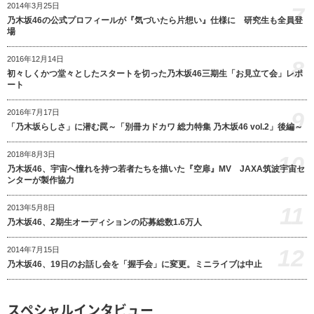
2014年3月25日
7
乃木坂46の公式プロフィールが『気づいたら片想い』仕様に 研究生も全員登
場
2016年12月14日
8
初々しくかつ堂々としたスタートを切った乃木坂46三期生「お見立て会」レポ
ート
9
2016年7月17日
「乃木坂らしさ」に潜む罠～「別冊カドカワ 総力特集 乃木坂46 vol.2」後編～
2018年8月3日
10
乃木坂46、宇宙へ憧れを持つ若者たちを描いた『空扉』MV JAXA筑波宇宙セ
ンターが製作協力
11
2013年5月8日
乃木坂46、2期生オーディションの応募総数1.6万人
12
2014年7月15日
乃木坂46、19日のお話し会を「握手会」に変更。ミニライブは中止
スペシャルインタビュー