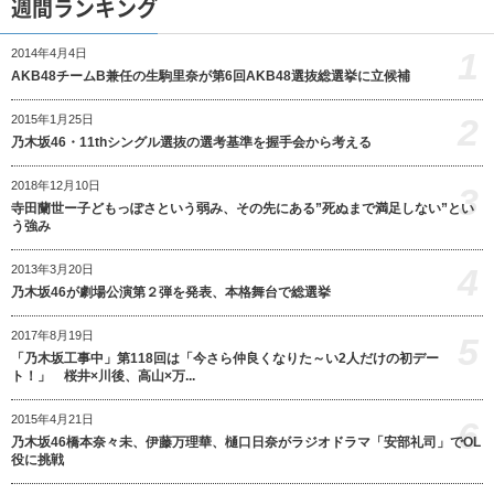
週間ランキング
1
2014年4月4日
AKB48チームB兼任の生駒里奈が第6回AKB48選抜総選挙に立候補
2
2015年1月25日
乃木坂46・11thシングル選抜の選考基準を握手会から考える
2018年12月10日
3
寺田蘭世ー子どもっぽさという弱み、その先にある”死ぬまで満足しない”とい
う強み
4
2013年3月20日
乃木坂46が劇場公演第２弾を発表、本格舞台で総選挙
2017年8月19日
5
「乃木坂工事中」第118回は「今さら仲良くなりた～い2人だけの初デー
ト！」 桜井×川後、高山×万...
2015年4月21日
6
乃木坂46橋本奈々未、伊藤万理華、樋口日奈がラジオドラマ「安部礼司」でOL
役に挑戦