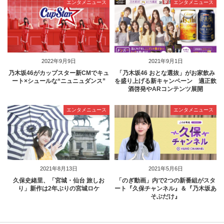
エンタメニュース
エンタメニュース
2022年9月9日
2021年9月1日
乃木坂46がカップスター新CMでキュ
「乃木坂46 おとな選抜」がお家飲み
ート×シュールな“ニュニュダンス”
を盛り上げる新キャンペーン 適正飲
酒啓発やARコンテンツ展開
エンタメニュース
エンタメニュース
2021年8月13日
2021年5月6日
久保史緒里、「宮城・仙台 旅しお
「のぎ動画」内で2つの新番組がスタ
り」新作は2年ぶりの宮城ロケ
ート『久保チャンネル』＆『乃木坂あ
そぶだけ』