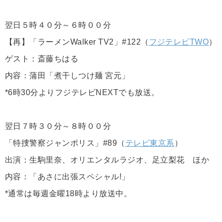
翌日５時４０分～６時００分
【再】「ラーメンWalker TV2」#122（
フジテレビTWO
）
ゲスト：斎藤ちはる
内容：蒲田「煮干しつけ麺 宮元」
*6時30分よりフジテレビNEXTでも放送。
翌日７時３０分～８時００分
「特捜警察ジャンポリス」#89（
テレビ東京系
）
出演：生駒里奈、オリエンタルラジオ、足立梨花 ほか
内容：「あさに出張スペシャル!」
*通常は毎週金曜18時より放送中。