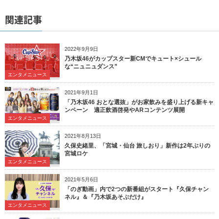
関連記事
2022年9月9日
乃木坂46がカップスター新CMでキュート×シュール
な“ニュニュダンス”
エンタメニュース
2021年9月1日
「乃木坂46 おとな選抜」がお家飲みを盛り上げる新キャ
ンペーン 適正飲酒啓発やARコンテンツ展開
エンタメニュース
2021年8月13日
久保史緒里、「宮城・仙台 旅しおり」新作は2年ぶりの
宮城ロケ
エンタメニュース
2021年5月6日
「のぎ動画」内で2つの新番組がスタート『久保チャン
ネル』＆『乃木坂あそぶだけ』
エンタメニュース