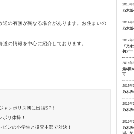
2013年
乃木坂
2014年
放送の有無が異なる場合があります。お住まいの
乃木坂
2017年
海道の情報を中心に紹介しております。
「乃木
初デー
2014年
第6回
可
2015年
乃木坂
2013年
はジャンポリス朝に出張SP！
乃木坂
ンポリ体操！
2016年
ンピンの小学生と捜査本部で対決！
乃木坂
田、か