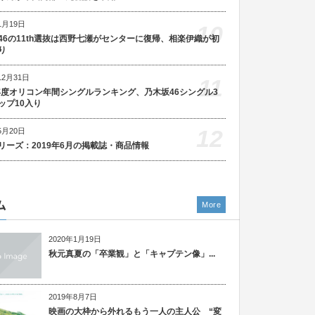
1月19日
10
46の11th選抜は西野七瀬がセンターに復帰、相楽伊織が初
り
12月31日
11
5年度オリコン年間シングルランキング、乃木坂46シングル3
ップ10入り
12
5月20日
リーズ：2019年6月の掲載誌・商品情報
ム
More
2020年1月19日
秋元真夏の「卒業観」と「キャプテン像」...
2019年8月7日
映画の大枠から外れるもう一人の主人公 “変