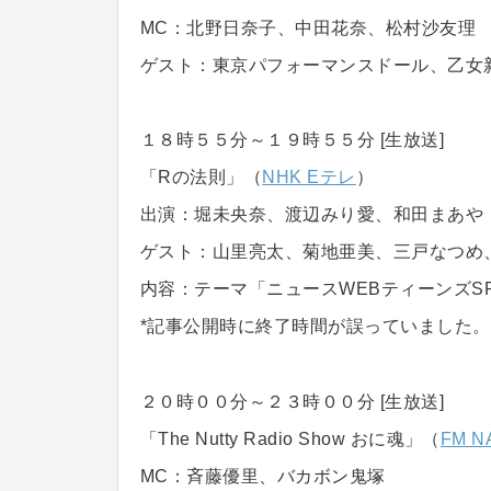
MC：北野日奈子、中田花奈、松村沙友理
ゲスト：東京パフォーマンスドール、乙女新
１８時５５分～１９時５５分 [生放送]
「Rの法則」（
NHK Eテレ
）
出演：堀未央奈、渡辺みり愛、和田まあや
ゲスト：山里亮太、菊地亜美、三戸なつめ、
内容：テーマ「ニュースWEBティーンズSP 
*記事公開時に終了時間が誤っていました。
２０時００分～２３時００分 [生放送]
「The Nutty Radio Show おに魂」（
FM N
MC：斉藤優里、バカボン鬼塚