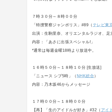
７時３０分～８時００分
「特捜警察ジャンポリス」#89（
テレビ東
出演：生駒里奈、オリエンタルラジオ、足
内容：「あさに出張スペシャル!」
*通常は毎週金曜18時より放送中。
１６時５０分～１８時１０分 [生放送]
「ニュース シブ5時」（
NHK総合
）
内容：乃木坂46からメッセージ
１７時００分～１８時００分
【再】「生のアイドルが好き」#32（
アイド