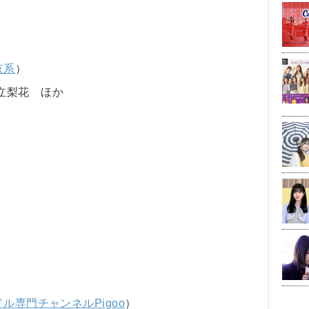
京系
）
立梨花 ほか
ル専門チャンネルPigoo
）