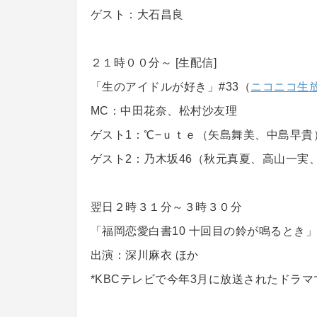
ゲスト：大石昌良
２１時００分～ [生配信]
「生のアイドルが好き」#33（
ニコニコ生
MC：中田花奈、松村沙友理
ゲスト1：℃−ｕｔｅ（矢島舞美、中島早貴
ゲスト2：乃木坂46（秋元真夏、高山一実
翌日２時３１分～３時３０分
「福岡恋愛白書10 十回目の鈴が鳴るとき
出演：深川麻衣 ほか
*KBCテレビで今年3月に放送されたドラ