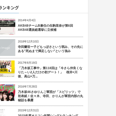
ランキング
2014年4月4日
AKB48チームB兼任の生駒里奈が第6回
AKB48選抜総選挙に立候補
2018年12月10日
寺田蘭世ー子どもっぽさという弱み、その先に
ある”死ぬまで満足しない”という強み
2017年8月19日
「乃木坂工事中」第118回は「今さら仲良くな
りた～い2人だけの初デート！」 桜井×川
後、高山×万...
2016年7月28日
乃木坂46さゆりんご軍団が「スピリッツ」で
初表紙！佐々木、寺田、かりんが軍団内部の丸
秘話を暴露
2015年12月31日
2015年度オリコン年間シングルランキング、