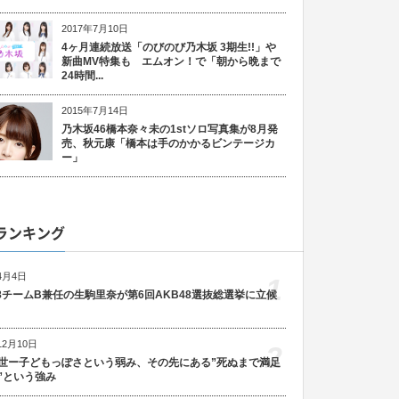
2017年7月10日
4ヶ月連続放送「のびのび乃木坂 3期生!!」や
新曲MV特集も エムオン！で「朝から晩まで
24時間...
2015年7月14日
乃木坂46橋本奈々未の1stソロ写真集が8月発
売、秋元康「橋本は手のかかるビンテージカ
ー」
ランキング
4月4日
1
48チームB兼任の生駒里奈が第6回AKB48選抜総選挙に立候
12月10日
2
世ー子どもっぽさという弱み、その先にある”死ぬまで満足
”という強み