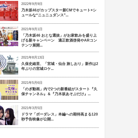
2022年9月9日
乃木坂46がカップスター新CMでキュート×シ
ュールな“ニュニュダンス”...
2021年9月1日
「乃木坂46 おとな選抜」がお家飲みを盛り上
げる新キャンペーン 適正飲酒啓発やARコン
テンツ展開...
2021年8月13日
久保史緒里、「宮城・仙台 旅しおり」新作は2
年ぶりの宮城ロケ...
2021年5月6日
「のぎ動画」内で2つの新番組がスタート『久
保チャンネル』＆『乃木坂あそぶだけ』...
2021年3月5日
ドラマ「ボーダレス」本編への期待高まる120
秒予告映像が公開...