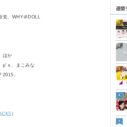
週間
党、WHY＠DOLL
1
2
 ほか
μ’ｓ、まこみな
3
2015」
4
ACK5
）
5