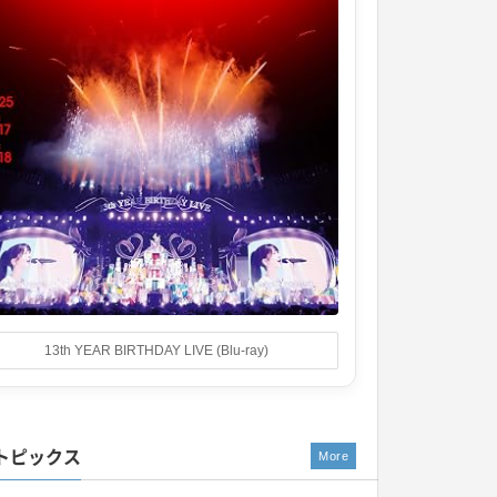
13th YEAR BIRTHDAY LIVE (Blu-ray)
トピックス
More