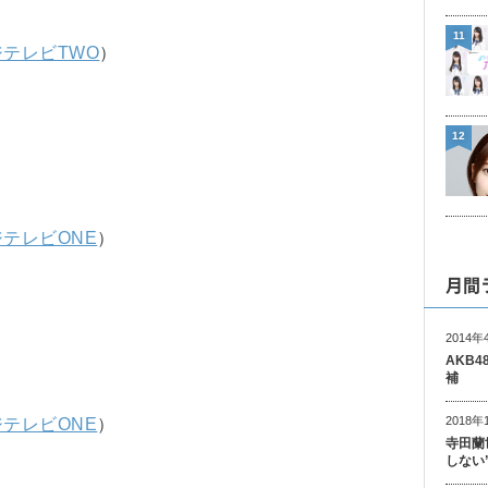
11
ジテレビTWO
）
12
ジテレビONE
）
月間
2014年
AKB
補
2018年
ジテレビONE
）
寺田蘭
しない