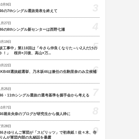
3
10月9日
46の7thシングル選抜発表を終えて
4
1月27日
46の8thシングル新センターは西野七瀬
8月19日
5
坂工事中」第118回は「今さら仲良くなりた～い2人だけの
ト！」 桜井×川後、高山×万...
3月22日
6
AKB48選抜総選挙、乃木坂46は兼任の生駒里奈のみ立候補
7
1月25日
46・11thシングル選抜の選考基準を握手会から考える
8
10月7日
46堀未央奈のブログが研究生から個人枠に
7月28日
9
46さゆりんご軍団が「スピリッツ」で初表紙！佐々木、寺
りんが軍団内部の丸秘話を暴露