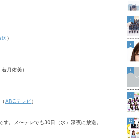
6
放送
）
7
）
、若月佑美）
8
9
」（
ABCテレビ
）
10
マです。メ〜テレでも30日（水）深夜に放送。