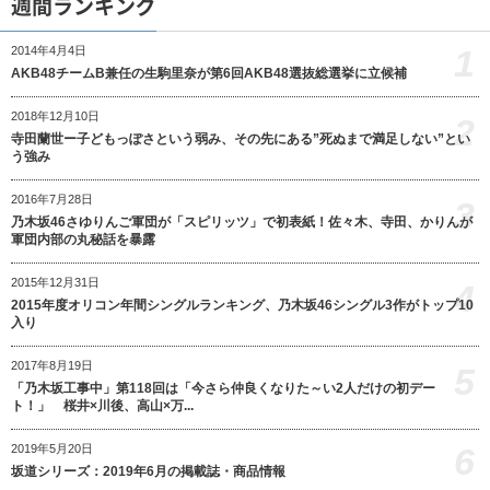
週間ランキング
1
2014年4月4日
AKB48チームB兼任の生駒里奈が第6回AKB48選抜総選挙に立候補
2018年12月10日
2
寺田蘭世ー子どもっぽさという弱み、その先にある”死ぬまで満足しない”とい
う強み
2016年7月28日
3
乃木坂46さゆりんご軍団が「スピリッツ」で初表紙！佐々木、寺田、かりんが
軍団内部の丸秘話を暴露
2015年12月31日
4
2015年度オリコン年間シングルランキング、乃木坂46シングル3作がトップ10
入り
2017年8月19日
5
「乃木坂工事中」第118回は「今さら仲良くなりた～い2人だけの初デー
ト！」 桜井×川後、高山×万...
6
2019年5月20日
坂道シリーズ：2019年6月の掲載誌・商品情報