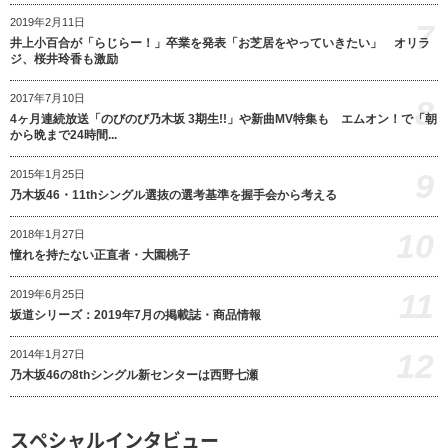
2019年2月11日
7
井上小百合が「らじらー！」卒業を発表「お芝居をやっていきたい」 オリラ
ジ、桜井玲香も激励
2017年7月10日
8
4ヶ月連続放送「のびのび乃木坂 3期生!!」や新曲MV特集も エムオン！で「朝
から晩まで24時間...
9
2015年1月25日
乃木坂46・11thシングル選抜の選考基準を握手会から考える
10
2018年1月27日
憧れを持たない正直者・大園桃子
11
2019年6月25日
坂道シリーズ：2019年7月の掲載誌・商品情報
12
2014年1月27日
乃木坂46の8thシングル新センターは西野七瀬
スペシャルインタビュー