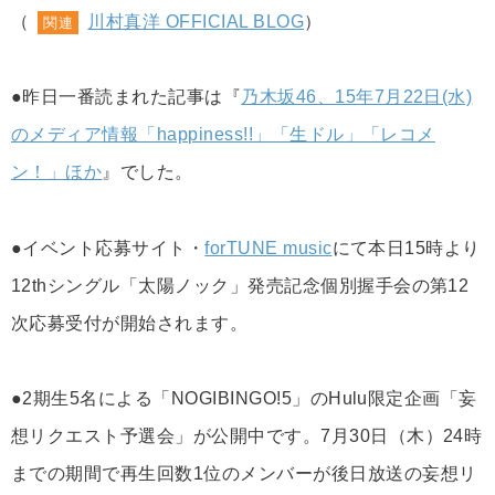
（
川村真洋 OFFICIAL BLOG
）
関連
●昨日一番読まれた記事は『
乃木坂46、15年7月22日(水)
のメディア情報「happiness!!」「生ドル」「レコメ
ン！」ほか
』でした。
●イベント応募サイト・
forTUNE music
にて本日15時より
12thシングル「太陽ノック」発売記念個別握手会の第12
次応募受付が開始されます。
●2期生5名による「NOGIBINGO!5」のHulu限定企画「妄
想リクエスト予選会」が公開中です。7月30日（木）24時
までの期間で再生回数1位のメンバーが後日放送の妄想リ