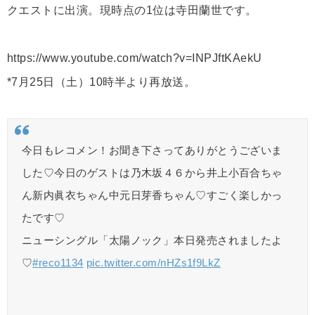
クエストに出演。現時点の1位は寺田蘭世です。
https://www.youtube.com/watch?v=INPJftKAekU
*7月25日（土）10時半より再放送。
今日もレコメン！お聞き下さってありがとうございま
した♡今日のゲストは乃木坂４６から井上小百合ちゃ
ん新内眞衣ちゃん中元日芽香ちゃん♡すごく楽しかっ
たです♡
ニューシングル「太陽ノック」本日発売されましたよ
♡
#reco1134
pic.twitter.com/nHZs1f9LkZ