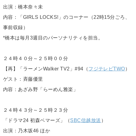
出演：橋本奈々未
内容：「GIRLS LOCKS!」のコーナー（22時15分ごろ、
事前収録）
*橋本は毎月3週目のパーソナリティを担当。
２４時４０分～２５時００分
【再】「ラーメンWalker TV2」#94（
フジテレビTWO
）
ゲスト：斉藤優里
内容：あざみ野「らーめん雅楽」
２４時４３分～２５時２３分
「ドラマ24 初森ベマーズ」（
SBC信越放送
）
出演：乃木坂46 ほか