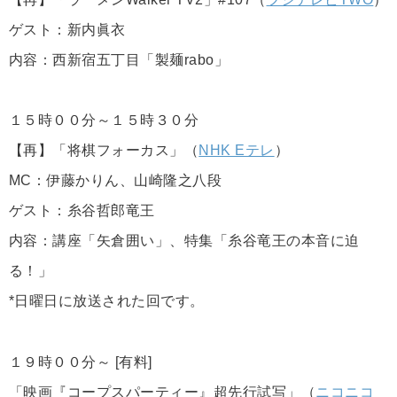
ゲスト：新内眞衣
内容：西新宿五丁目「製麺rabo」
１５時００分～１５時３０分
【再】「将棋フォーカス」（
NHK Eテレ
）
MC：伊藤かりん、山崎隆之八段
ゲスト：糸谷哲郎竜王
内容：講座「矢倉囲い」、特集「糸谷竜王の本音に迫
る！」
*日曜日に放送された回です。
１９時００分～ [有料]
「映画『コープスパーティー』超先行試写」（
ニコニコ