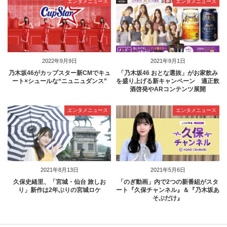
エンタメニュース
エンタメニュース
2022年9月9日
2021年9月1日
乃木坂46がカップスター新CMでキュ
「乃木坂46 おとな選抜」がお家飲み
ート×シュールな“ニュニュダンス”
を盛り上げる新キャンペーン 適正飲
酒啓発やARコンテンツ展開
エンタメニュース
エンタメニュース
2021年8月13日
2021年5月6日
久保史緒里、「宮城・仙台 旅しお
「のぎ動画」内で2つの新番組がスタ
り」新作は2年ぶりの宮城ロケ
ート『久保チャンネル』＆『乃木坂あ
そぶだけ』