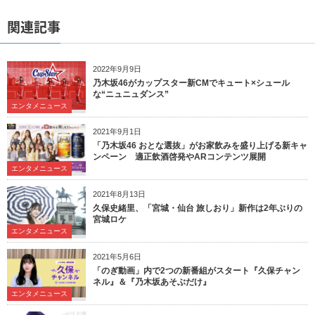
関連記事
2022年9月9日
乃木坂46がカップスター新CMでキュート×シュール
な“ニュニュダンス”
エンタメニュース
2021年9月1日
「乃木坂46 おとな選抜」がお家飲みを盛り上げる新キャ
ンペーン 適正飲酒啓発やARコンテンツ展開
エンタメニュース
2021年8月13日
久保史緒里、「宮城・仙台 旅しおり」新作は2年ぶりの
宮城ロケ
エンタメニュース
2021年5月6日
「のぎ動画」内で2つの新番組がスタート『久保チャン
ネル』＆『乃木坂あそぶだけ』
エンタメニュース