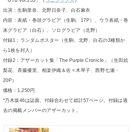
「UTB vol.233」（
ワニブックス
）
出演：生駒里奈、北野日奈子、白石麻衣
内容：表紙・巻頭グラビア（生駒、17P）、ウラ表紙・巻
末グラビア（白石）、ソログラビア（北野）
付録1：ランダムポスター（生駒、北野、白石の3種類か
ら1枚を封入）
付録2：アザーカット集「The Purple Cronicle」（生田絵
梨花、斉藤優里、相楽伊織＆佐々木琴子、西野七瀬・
20P）
価格：1,250円
*乃木坂46は誌面、付録合わせて総計57ページ。付録は過
去の掲載メンバーのアザーカット。