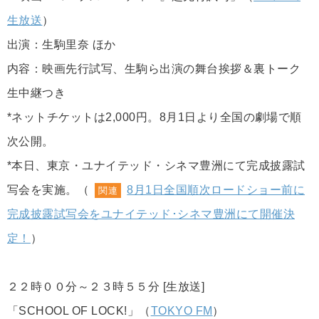
生放送
）
出演：生駒里奈 ほか
内容：映画先行試写、生駒ら出演の舞台挨拶＆裏トーク
生中継つき
*ネットチケットは2,000円。8月1日より全国の劇場で順
次公開。
*本日、東京・ユナイテッド・シネマ豊洲にて完成披露試
写会を実施。（
8月1日全国順次ロードショー前に
関連
完成披露試写会をユナイテッド･シネマ豊洲にて開催決
定！
）
２２時００分～２３時５５分 [生放送]
「SCHOOL OF LOCK!」（
TOKYO FM
）