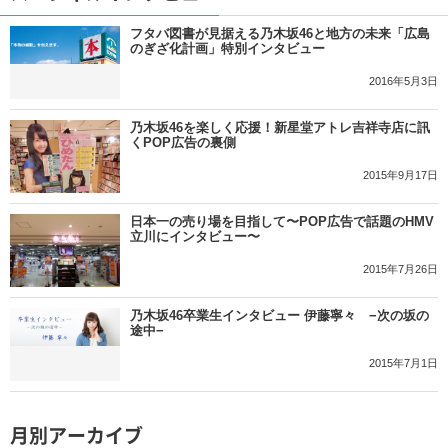
フタバ図書が見据える乃木坂46と地方の未来「広島
のぎざ化計画」特別インタビュー
2016年5月3日
乃木坂46を楽しく応援！新星堂アトレ吉祥寺店に訊
くPOP広告の裏側
2015年9月17日
日本一の売り場を目指して〜POP広告で話題のHMV
立川にインタビュー〜
2015年7月26日
乃木坂46卒業生インタビュー 伊藤寧々 −次の坂の
途中−
2015年7月1日
月別アーカイブ