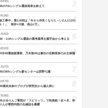
3
10月9日
46の7thシングル選抜発表を終えて
8月19日
4
坂工事中」第118回は「今さら仲良くなりた～い2人だけの
ト！」 桜井×川後、高山×万...
5
1月25日
46・11thシングル選抜の選考基準を握手会から考える
3月22日
6
AKB48選抜総選挙、乃木坂46は兼任の生駒里奈のみ立候補
7
1月27日
46の8thシングル新センターは西野七瀬
8
10月7日
46堀未央奈のブログが研究生から個人枠に
7月28日
9
46さゆりんご軍団が「スピリッツ」で初表紙！佐々木、寺
りんが軍団内部の丸秘話を暴露