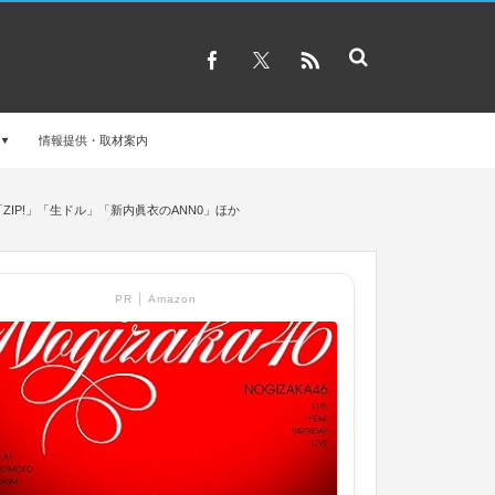
情報提供・取材案内
ZIP!」「生ドル」「新内眞衣のANN0」ほか
PR │ Amazon