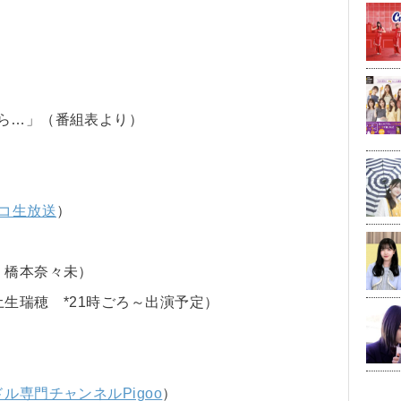
たら…」（番組表より）
コ生放送
）
、橋本奈々未）
土生瑞穂 *21時ごろ～出演予定）
ル専門チャンネルPigoo
）