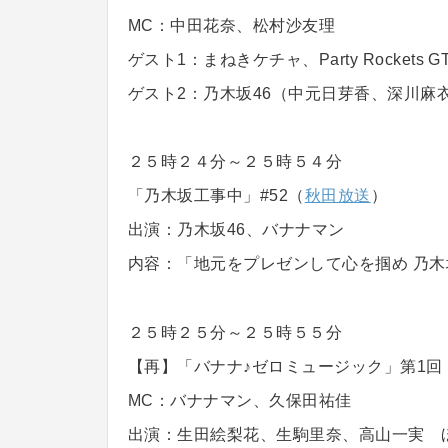
MC：中田花奈、松村沙友理
ゲスト1：まねきケチャ、Party Rockets G
ゲスト2：乃木坂46（中元日芽香、深川麻
２５時２４分～２５時５４分
「乃木坂工事中」#52（
秋田放送
）
出演：乃木坂46、バナナマン
内容：「地元をプレゼンして心を掴め 乃木
２５時２５分～２５時５５分
【再】「バナナ♪ゼロミュージック」第1回
MC：バナナマン、久保田祐佳
出演：生田絵梨花、生駒里奈、高山一実 