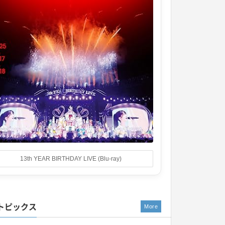
13th YEAR BIRTHDAY LIVE (Blu-ray)
トピックス
More