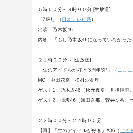
５時５０分～８時００分 [生放送]
「ZIP!」（
日本テレビ系
）
出演：乃木坂46
内容：「もし乃木坂46になっていなかっ
２１時００分～ [生放送]
「生のアイドルが好き 3周年SP」（
ニコニ
MC：中田花奈、松村沙友理
ゲスト1：乃木坂46（秋元真夏、川後陽菜
ゲスト2：欅坂46（織田奈那、菅井友香、
２３時００分～２４時００分
【再】「生のアイドルが好き」#36（
アイド