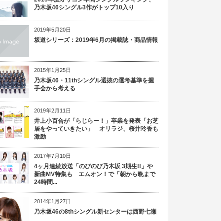
乃木坂46シングル3作がトップ10入り
2019年5月20日
坂道シリーズ：2019年6月の掲載誌・商品情報
2015年1月25日
乃木坂46・11thシングル選抜の選考基準を握
手会から考える
2019年2月11日
井上小百合が「らじらー！」卒業を発表「お芝
居をやっていきたい」 オリラジ、桜井玲香も
激励
2017年7月10日
4ヶ月連続放送「のびのび乃木坂 3期生!!」や
新曲MV特集も エムオン！で「朝から晩まで
24時間...
2014年1月27日
乃木坂46の8thシングル新センターは西野七瀬