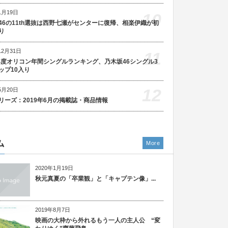
1月19日
10
46の11th選抜は西野七瀬がセンターに復帰、相楽伊織が初
り
12月31日
11
5年度オリコン年間シングルランキング、乃木坂46シングル3
ップ10入り
12
5月20日
リーズ：2019年6月の掲載誌・商品情報
ム
More
2020年1月19日
秋元真夏の「卒業観」と「キャプテン像」...
2019年8月7日
映画の大枠から外れるもう一人の主人公 “変