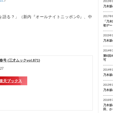
2013年
乃木坂
を語る？」（新内『オールナイトニッポン0』、中
2017年
「乃木
初デー
2015年
乃木坂
2014年
第6回
可
号 (三才ムックvol.871)
27
2014年
乃木坂
楽天ブックス
2013年
乃木坂
2016年
乃木坂
田、か