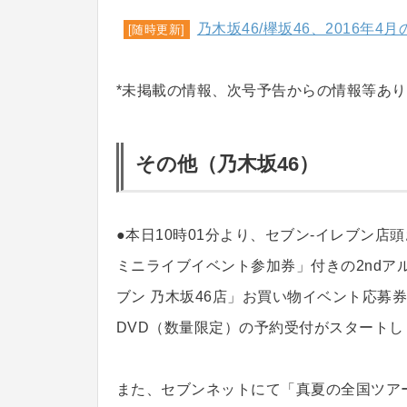
乃木坂46/欅坂46、2016年
[随時更新]
*未掲載の情報、次号予告からの情報等あ
その他（乃木坂46）
●本日10時01分より、セブン-イレブン店
ミニライブイベント参加券」付きの2ndアル
ブン 乃木坂46店」お買い物イベント応募券付
DVD（数量限定）の予約受付がスタートし
また、セブンネットにて「真夏の全国ツアー