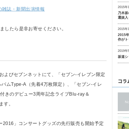
2015年
4月の雑誌・新聞出演情報
乃木坂
選抜入
りましたら是非お寄せください。
2015年
201
作がト
2019年
坂道シ
頭およびセブンネットにて、「セブン-イレブン限定
コラ
バムType-A（先着4万枚限定）、「セブン-イレ
きのデビュー3周年記念ライブBlu-ray＆
ます。
2016」コンサートグッズの先行販売も開始予定