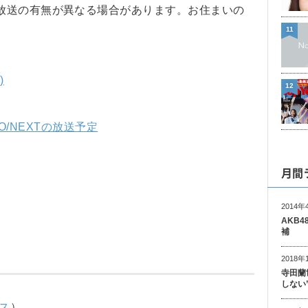
放送の有無が異なる場合があります。お住まいの
11
)
12
WO/NEXTの放送予定
月間
2014年
AKB
補
2018年
寺田蘭
しない
ス
）