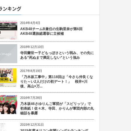
ランキング
2014年4月4日
AKB48チームB兼任の生駒里奈が第6回
AKB48選抜総選挙に立候補
2018年12月10日
寺田蘭世ー子どもっぽさという弱み、その先に
ある”死ぬまで満足しない”という強み
2017年8月19日
「乃木坂工事中」第118回は「今さら仲良くな
りた～い2人だけの初デート！」 桜井×川
後、高山×万...
2016年7月28日
乃木坂46さゆりんご軍団が「スピリッツ」で
初表紙！佐々木、寺田、かりんが軍団内部の丸
秘話を暴露
2015年12月31日
2015年度オリコン年間シングルランキング、