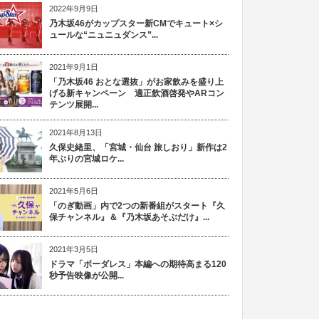
2022年9月9日
乃木坂46がカップスター新CMでキュート×シ
ュールな“ニュニュダンス”...
2021年9月1日
「乃木坂46 おとな選抜」がお家飲みを盛り上
げる新キャンペーン 適正飲酒啓発やARコン
テンツ展開...
2021年8月13日
久保史緒里、「宮城・仙台 旅しおり」新作は2
年ぶりの宮城ロケ...
2021年5月6日
「のぎ動画」内で2つの新番組がスタート『久
保チャンネル』＆『乃木坂あそぶだけ』...
2021年3月5日
ドラマ「ボーダレス」本編への期待高まる120
秒予告映像が公開...