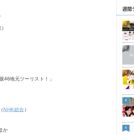
週間
T
1
衣）
2
3
坂46地元ツーリスト！」
4
（
NHK総合
）
5
ほか