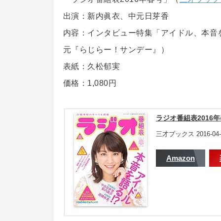
出演：新内眞衣、中元日芽香
内容：インタビュー特集「アイドル、本音
元『らじらー！サンデー』）
表紙：久松郁実
価格：1,080円
ラジオ番組表2016年春
三才ブックス 2016-04-
Amazon