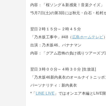
内容：「桜ソング＆新感覚！音楽クイズ」
*5月7日(土)の第3回には秋元・白石・松村
翌日２時１５分～２時４５分
「乃木坂工事中」#48（
広島ホームテレビ
出演：乃木坂46、バナナマン
内容：「グアム恐怖の負け残りツアーズブ
翌日３時００分～４時３０分 [生放送]
「乃木坂46新内眞衣のオールナイトニッポン0
パーソナリティ：新内眞衣
*「
LINE LIVE
」ではオンエア本編とLIV