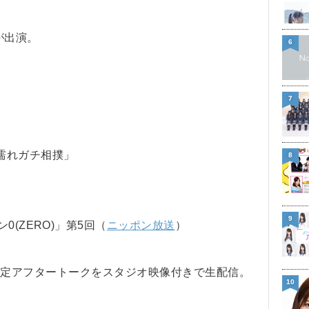
が出演。
6
7
）
濡れガチ相撲」
8
9
(ZERO)」第5回（
ニッポン放送
）
E限定アフタートークをスタジオ映像付きで生配信。
10