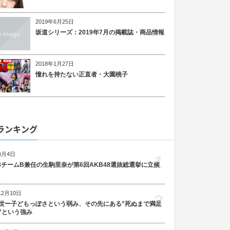
2019年6月25日
坂道シリーズ：2019年7月の掲載誌・商品情報
2018年1月27日
憧れを持たない正直者・大園桃子
ランキング
4月4日
1
48チームB兼任の生駒里奈が第6回AKB48選抜総選挙に立候
12月10日
2
世ー子どもっぽさという弱み、その先にある”死ぬまで満足
”という強み