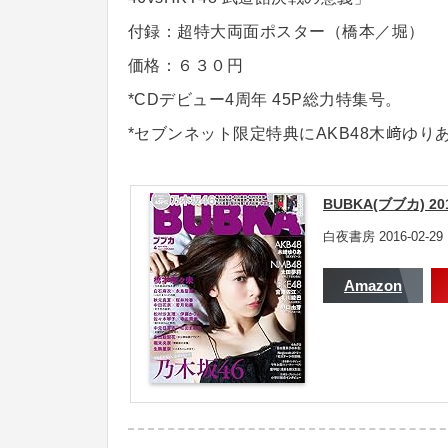
付録：超特大両面ポスター（橋本／堀）
価格：６３０円
*CDデビュー4周年 45P総力特集号。
*セブンネット限定特典にAKB48木﨑ゆり
BUBKA(ブブカ) 20
白夜書房 2016-02-29
Amazon