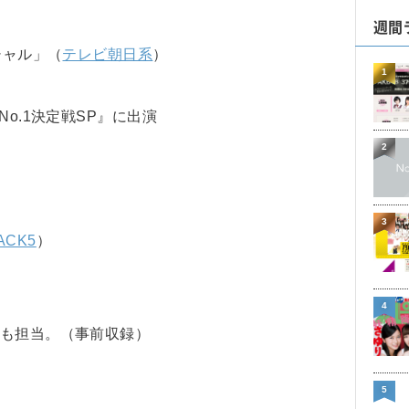
週間
シャル」（
テレビ朝日系
）
1
o.1決定戦SP』に出演
2
3
ACK5
）
4
表も担当。（事前収録）
5