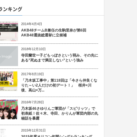
ランキング
2014年4月4日
AKB48チームB兼任の生駒里奈が第6回
AKB48選抜総選挙に立候補
2018年12月10日
寺田蘭世ー子どもっぽさという弱み、その先に
ある”死ぬまで満足しない”という強み
2017年8月19日
「乃木坂工事中」第118回は「今さら仲良くな
りた～い2人だけの初デート！」 桜井×川
後、高山×万...
2016年7月28日
乃木坂46さゆりんご軍団が「スピリッツ」で
初表紙！佐々木、寺田、かりんが軍団内部の丸
秘話を暴露
2015年12月31日
2015年度オリコン年間シングルランキング、