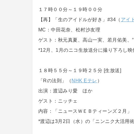
１７時００分～１９時００分
【再】「生のアイドルが好き」#34（
アイド
MC：中田花奈、松村沙友理
ゲスト：秋元真夏、高山一実、若月佑美、°C-
*12月、1月のニコ生放送分に撮り下ろし
１８時５５分～１９時２５分 [生放送]
「Rの法則」（
NHK Eテレ
）
出演：渡辺みり愛 ほか
ゲスト：ニッチェ
内容：「ニュースＷＥＢティーンズ２月」
*渡辺は3月2日（水）の「ニンニク大活用