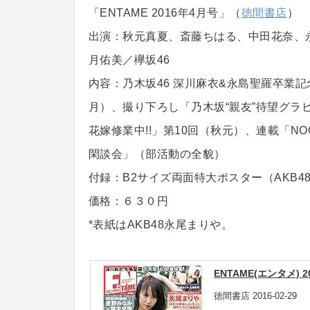
「ENTAME 2016年4月号」（
徳間書店
）
出演：秋元真夏、斎藤ちはる、中田花奈、
月佑美／欅坂46
内容：乃木坂46 深川麻衣&永島聖羅卒業
月）、撮り下ろし「乃木坂“親友”待望グラ
花嫁修業中!!」第10回（秋元）、連載「NOG
閑談会」（部活動の全貌）
付録：B2サイズ両面特大ポスター（AKB4
価格：６３０円
*表紙はAKB48永尾まりや。
ENTAME(エンタメ) 2
徳間書店 2016-02-29