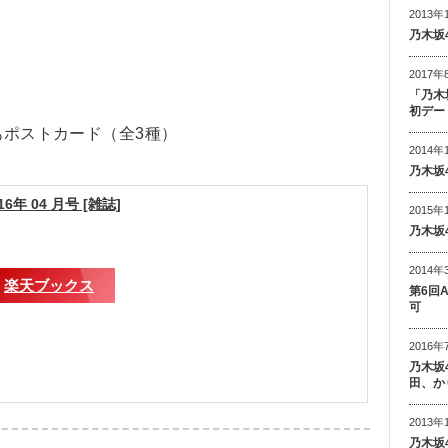
2013年
乃木坂
2017年
「乃木
初デー
あポストカード（全3種）
2014年
乃木坂
16年 04 月号 [雑誌]
2015年
乃木坂
2014年
楽天ブックス
第6回
可
2016年
乃木坂
田、か
2013年
乃木坂