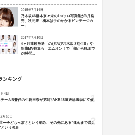
2015年7月14日
乃木坂46橋本奈々未の1stソロ写真集が8月発
売、秋元康「橋本は手のかかるビンテージカ
ー」
2017年7月10日
4ヶ月連続放送「のびのび乃木坂 3期生!!」や
新曲MV特集も エムオン！で「朝から晩まで
24時間...
ランキング
4月4日
1
48チームB兼任の生駒里奈が第6回AKB48選抜総選挙に立候
12月10日
2
世ー子どもっぽさという弱み、その先にある”死ぬまで満足
”という強み