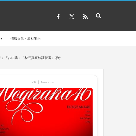
情報提供・取材案内
ま!!」「おに魂」「秋元真夏検証特番」ほか
PR │ Amazon