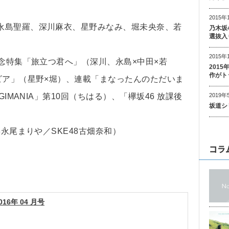
2015年
永島聖羅、深川麻衣、星野みなみ、堀未央奈、若
乃木坂
選抜入
2015年
記念特集「旅立つ君へ」（深川、永島×中田×若
201
作がト
ビア」（星野×堀）、連載「まなったんのただいま
2019年
IMANIA」第10回（ちはる）、「欅坂46 放課後
坂道シ
8永尾まりや／SKE48古畑奈和）
コラ
016年 04 月号