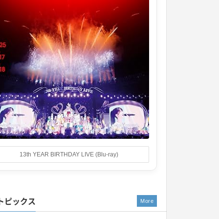
13th YEAR BIRTHDAY LIVE (Blu-ray)
トピックス
More