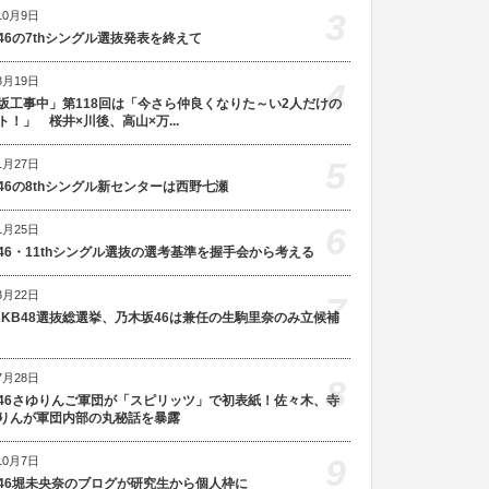
3
10月9日
46の7thシングル選抜発表を終えて
8月19日
4
坂工事中」第118回は「今さら仲良くなりた～い2人だけの
ト！」 桜井×川後、高山×万...
5
1月27日
46の8thシングル新センターは西野七瀬
6
1月25日
46・11thシングル選抜の選考基準を握手会から考える
3月22日
7
AKB48選抜総選挙、乃木坂46は兼任の生駒里奈のみ立候補
7月28日
8
46さゆりんご軍団が「スピリッツ」で初表紙！佐々木、寺
りんが軍団内部の丸秘話を暴露
9
10月7日
46堀未央奈のブログが研究生から個人枠に