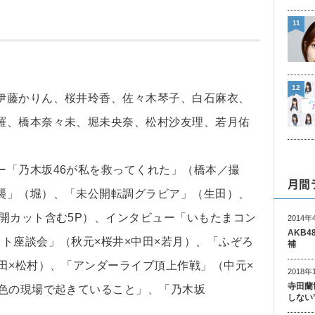
11
12
伊藤かりん、桜井玲香、佐々木琴子、白石麻衣、
羅、橋本奈々未、堀未央奈、松村沙友理、若月佑
ー「乃木坂46が私を救ってくれた」（橋本／撮
月間
襲」（堀）、「未公開転調グラビア」（生田）、
開カット含む5P）、インタビュー「いもたまコン
2014年
AKB
ト座談会」（秋元×桜井×中田×若月）、「ふぞろ
補
田×松村）、「アンダーライブ頂上作戦」（中元×
2018年
寺田蘭
紫色の現場で起きていること」、「乃木坂
しない