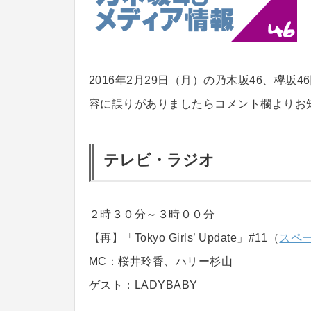
2016年2月29日（月）の乃木坂46、欅
容に誤りがありましたらコメント欄よりお
テレビ・ラジオ
２時３０分～３時００分
【再】「Tokyo Girls’ Update」#11（
スペ
MC：桜井玲香、ハリー杉山
ゲスト：LADYBABY