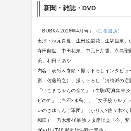
新聞・雑誌・DVD
「BUBKA 2016年4月号」（
白夜書房
）
出演：秋元真夏、生田絵梨花、生駒里奈、
寺田蘭世、中田花奈、中元日芽香、永島聖
美、和田まあや
内容：表紙＆巻頭・撮り下ろしインタビュ
影：佐藤裕之）、撮り下ろし「清純派の逆
「いこまちゃんの全て」（生駒/写真集未公
ビの絆」（白石×永島）、「女子校カルテッ
いのさゆりんご軍団」（かりん×佐々木×寺
和田）、乃木坂46最強ヲタ座談会「今、
46vsHKT48 武道館決戦の意義」