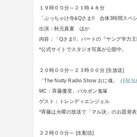
１９時００分～２１時４８分
「ぶっちゃけ寺&Qさま!! 合体3時間スペ
出演：秋元真夏 ほか
内容：「Qさま!!」パートの『ヤング学力王N
*公式サイトでスタジオ写真が公開中。
２０時００分～２３時００分 [生放送]
「The Nutty Radio Show おに魂」（
FM N
MC：斉藤優里、バカボン鬼塚
ゲスト：トレンディエンジェル
*斉藤は火曜の放送で「マル決」のお題発
２２時００分～ [生配信]