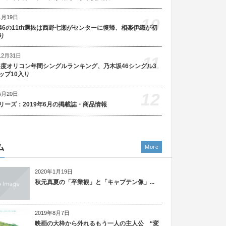
1月19日
10
46の11th選抜は西野七瀬がセンターに復帰、相楽伊織が初
り
12月31日
11
5年度オリコン年間シングルランキング、乃木坂46シングル3
ップ10入り
12
5月20日
リーズ：2019年6月の掲載誌・商品情報
ム
More
2020年1月19日
秋元真夏の「卒業観」と「キャプテン像」...
2019年8月7日
映画の大枠から外れるもう一人の主人公 “変