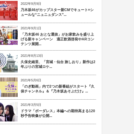
2022年9月9日
乃木坂46がカップスター新CMでキュート×シ
ュールな“ニュニュダンス”...
2021年9月1日
「乃木坂46 おとな選抜」がお家飲みを盛り上
げる新キャンペーン 適正飲酒啓発やARコン
テンツ展開...
2021年8月13日
久保史緒里、「宮城・仙台 旅しおり」新作は2
年ぶりの宮城ロケ...
2021年5月6日
「のぎ動画」内で2つの新番組がスタート『久
保チャンネル』＆『乃木坂あそぶだけ』...
2021年3月5日
ドラマ「ボーダレス」本編への期待高まる120
秒予告映像が公開...