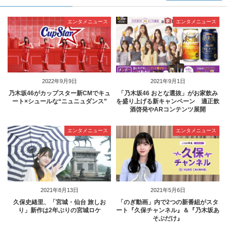
エンタメニュース
エンタメニュース
2022年9月9日
2021年9月1日
乃木坂46がカップスター新CMでキュ
「乃木坂46 おとな選抜」がお家飲み
ート×シュールな“ニュニュダンス”
を盛り上げる新キャンペーン 適正飲
酒啓発やARコンテンツ展開
エンタメニュース
エンタメニュース
2021年8月13日
2021年5月6日
久保史緒里、「宮城・仙台 旅しお
「のぎ動画」内で2つの新番組がスタ
り」新作は2年ぶりの宮城ロケ
ート『久保チャンネル』＆『乃木坂あ
そぶだけ』