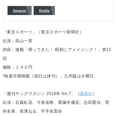
Amazon
Kindle
「東京スポーツ」（東京スポーツ新聞社）
出演：高山一実
内容：連載「帰ってきた！ 昭和にアメイジング！」第13
回
価格：１４０円
*毎週月曜掲載（祝日は休刊）。九州版は火曜日。
「週刊ヤングマガジン 2016年 No.7」（
講談社
）
出演：石森虹花、今泉佑唯、齋藤冬優花、志田愛佳、菅
井友香、長濱ねる、平手友梨奈