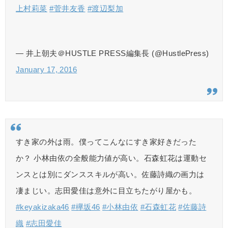
上村莉菜
#菅井友香
#渡辺梨加
— 井上朝夫＠HUSTLE PRESS編集長 (@HustlePress)
January 17, 2016
すき家の外は雨。僕ってこんなにすき家好きだった
か？ 小林由依の全般能力値が高い。石森虹花は運動セ
ンスとは別にダンススキルが高い。佐藤詩織の画力は
凄まじい。志田愛佳は意外に目立ちたがり屋かも。
#keyakizaka46
#欅坂46
#小林由依
#石森虹花
#佐藤詩
織
#志田愛佳