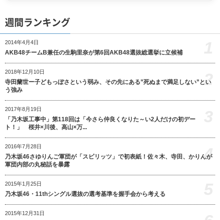
週間ランキング
1
2014年4月4日
AKB48チームB兼任の生駒里奈が第6回AKB48選抜総選挙に立候補
2018年12月10日
2
寺田蘭世ー子どもっぽさという弱み、その先にある”死ぬまで満足しない”とい
う強み
2017年8月19日
3
「乃木坂工事中」第118回は「今さら仲良くなりた～い2人だけの初デー
ト！」 桜井×川後、高山×万...
2016年7月28日
4
乃木坂46さゆりんご軍団が「スピリッツ」で初表紙！佐々木、寺田、かりんが
軍団内部の丸秘話を暴露
5
2015年1月25日
乃木坂46・11thシングル選抜の選考基準を握手会から考える
2015年12月31日