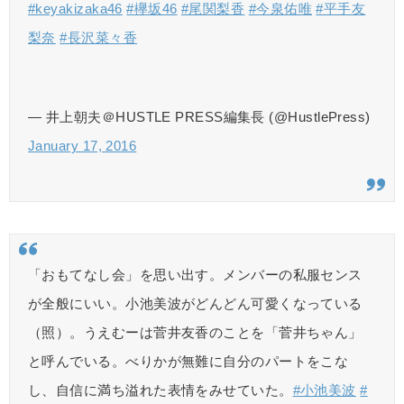
#keyakizaka46
#欅坂46
#尾関梨香
#今泉佑唯
#平手友
梨奈
#長沢菜々香
— 井上朝夫＠HUSTLE PRESS編集長 (@HustlePress)
January 17, 2016
「おもてなし会」を思い出す。メンバーの私服センス
が全般にいい。小池美波がどんどん可愛くなっている
（照）。うえむーは菅井友香のことを「菅井ちゃん」
と呼んでいる。べりかが無難に自分のパートをこな
し、自信に満ち溢れた表情をみせていた。
#小池美波
#