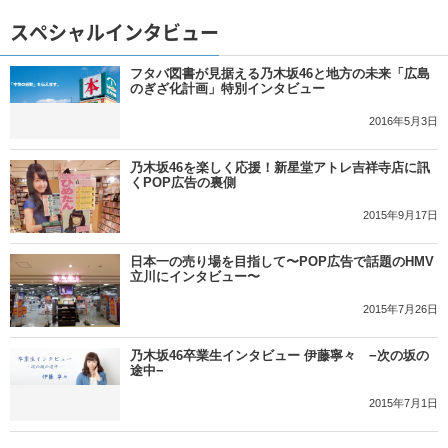
スペシャルインタビュー
フタバ図書が見据える乃木坂46と地方の未来「広島
のぎざ化計画」特別インタビュー
2016年5月3日
乃木坂46を楽しく応援！新星堂アトレ吉祥寺店に訊
くPOP広告の裏側
2015年9月17日
日本一の売り場を目指して〜POP広告で話題のHMV
立川にインタビュー〜
2015年7月26日
乃木坂46卒業生インタビュー 伊藤寧々 −次の坂の
途中−
2015年7月1日