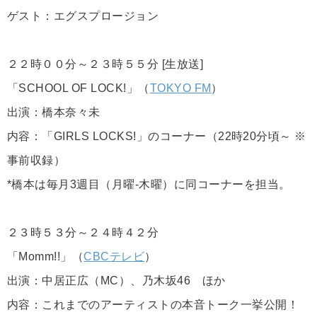
ゲスト：エグスプロージョン
２２時００分～２３時５５分 [生放送]
「SCHOOL OF LOCK!」（
TOKYO FM
）
出演：橋本奈々未
内容：「GIRLS LOCKS!」のコーナー（22時20分頃～ ※
事前収録）
*橋本は毎月3週目（月曜-木曜）に同コーナーを担当。
２３時５３分～２４時４２分
「Momm!!」（
CBCテレビ
）
出演：中居正広（MC）、乃木坂46 ほか
内容：これまでのアーティストの本音トーク一挙公開！