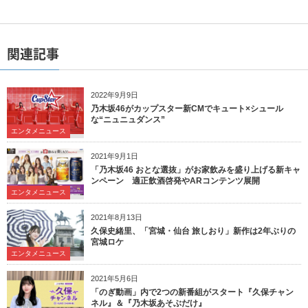
関連記事
2022年9月9日
乃木坂46がカップスター新CMでキュート×シュール
な“ニュニュダンス”
エンタメニュース
2021年9月1日
「乃木坂46 おとな選抜」がお家飲みを盛り上げる新キャ
ンペーン 適正飲酒啓発やARコンテンツ展開
エンタメニュース
2021年8月13日
久保史緒里、「宮城・仙台 旅しおり」新作は2年ぶりの
宮城ロケ
エンタメニュース
2021年5月6日
「のぎ動画」内で2つの新番組がスタート『久保チャン
ネル』＆『乃木坂あそぶだけ』