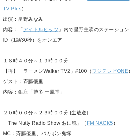
TV Plus
）
出演：星野みなみ
内容：「
アイドルヒッツ
」内で星野主演のステーション
ID（1話30秒）をオンエア
１８時４０分～１９時００分
【再】「ラーメンWalker TV2」#100（
フジテレビONE
）
ゲスト：斉藤優里
内容：銀座「博多 一風堂」
２０時００分～２３時００分 [生放送]
「The Nutty Radio Show おに魂」（
FM NACK5
）
MC：斉藤優里、バカボン鬼塚