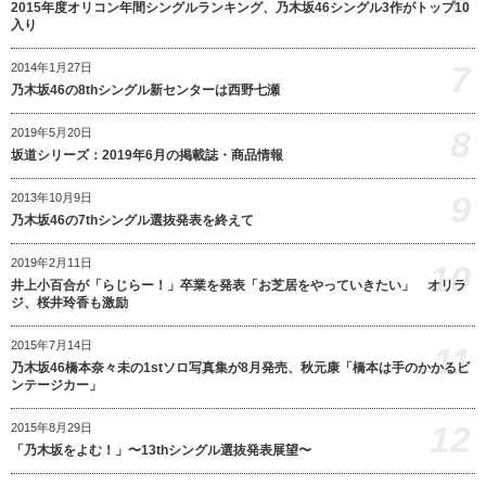
6
2015年度オリコン年間シングルランキング、乃木坂46シングル3作がトップ10
入り
7
2014年1月27日
乃木坂46の8thシングル新センターは西野七瀬
8
2019年5月20日
坂道シリーズ：2019年6月の掲載誌・商品情報
9
2013年10月9日
乃木坂46の7thシングル選抜発表を終えて
2019年2月11日
10
井上小百合が「らじらー！」卒業を発表「お芝居をやっていきたい」 オリラ
ジ、桜井玲香も激励
2015年7月14日
11
乃木坂46橋本奈々未の1stソロ写真集が8月発売、秋元康「橋本は手のかかるビ
ンテージカー」
12
2015年8月29日
「乃木坂をよむ！」〜13thシングル選抜発表展望〜