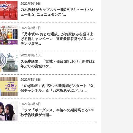
2022年9月9日
乃木坂46がカップスター新CMでキュート×シ
ュールな“ニュニュダンス”...
2021年9月1日
「乃木坂46 おとな選抜」がお家飲みを盛り上
げる新キャンペーン 適正飲酒啓発やARコン
テンツ展開...
2021年8月13日
久保史緒里、「宮城・仙台 旅しおり」新作は2
年ぶりの宮城ロケ...
2021年5月6日
「のぎ動画」内で2つの新番組がスタート『久
保チャンネル』＆『乃木坂あそぶだけ』...
2021年3月5日
ドラマ「ボーダレス」本編への期待高まる120
秒予告映像が公開...