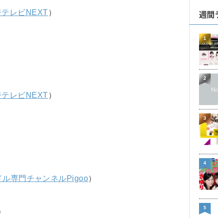
週間
テレビNEXT
）
1
2
テレビNEXT
）
3
4
ル専門チャンネルPigoo
）
5
）