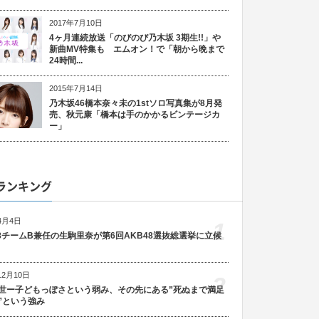
2017年7月10日
4ヶ月連続放送「のびのび乃木坂 3期生!!」や
新曲MV特集も エムオン！で「朝から晩まで
24時間...
2015年7月14日
乃木坂46橋本奈々未の1stソロ写真集が8月発
売、秋元康「橋本は手のかかるビンテージカ
ー」
ランキング
4月4日
1
48チームB兼任の生駒里奈が第6回AKB48選抜総選挙に立候
12月10日
2
世ー子どもっぽさという弱み、その先にある”死ぬまで満足
”という強み