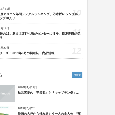
12月31日
10
5年度オリコン年間シングルランキング、乃木坂46シングル3
ップ10入り
1月19日
11
46の11th選抜は西野七瀬がセンターに復帰、相楽伊織が初
り
12
5月20日
リーズ：2019年6月の掲載誌・商品情報
ム
More
2020年1月19日
秋元真夏の「卒業観」と「キャプテン像」...
2019年8月7日
映画の大枠から外れるもう一人の主人公 “変