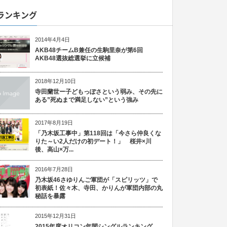
ランキング
2014年4月4日
AKB48チームB兼任の生駒里奈が第6回
AKB48選抜総選挙に立候補
2018年12月10日
寺田蘭世ー子どもっぽさという弱み、その先に
ある”死ぬまで満足しない”という強み
2017年8月19日
「乃木坂工事中」第118回は「今さら仲良くな
りた～い2人だけの初デート！」 桜井×川
後、高山×万...
2016年7月28日
乃木坂46さゆりんご軍団が「スピリッツ」で
初表紙！佐々木、寺田、かりんが軍団内部の丸
秘話を暴露
2015年12月31日
2015年度オリコン年間シングルランキング、