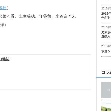
談社
）
2015年
201
沢菜々香、土生瑞穂、守谷茜、米谷奈々未
作がト
2弾）
2015年
乃木坂
選抜入
2019年
坂道シ
 [雑誌]
コラ