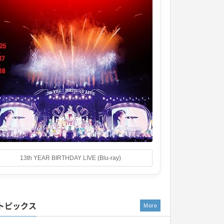
13th YEAR BIRTHDAY LIVE (Blu-ray)
トピックス
More