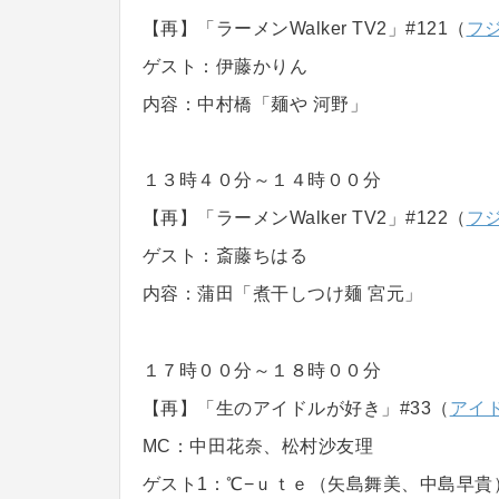
【再】「ラーメンWalker TV2」#121（
フジ
ゲスト：伊藤かりん
内容：中村橋「麺や 河野」
１３時４０分～１４時００分
【再】「ラーメンWalker TV2」#122（
フジ
ゲスト：斎藤ちはる
内容：蒲田「煮干しつけ麺 宮元」
１７時００分～１８時００分
【再】「生のアイドルが好き」#33（
アイド
MC：中田花奈、松村沙友理
ゲスト1：℃−ｕｔｅ（矢島舞美、中島早貴