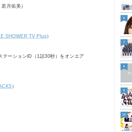
、若月佑美）
6
E SHOWER TV Plus
）
7
テーションID（1話30秒）をオンエア
8
ACK5
）
9
10