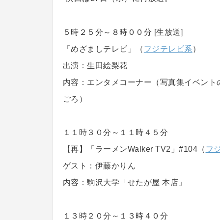
５時２５分～８時００分 [生放送]
「めざましテレビ」（
フジテレビ系
）
出演：生田絵梨花
内容：エンタメコーナー（写真集イベントの
ごろ）
１１時３０分～１１時４５分
【再】「ラーメンWalker TV2」#104（
フ
ゲスト：伊藤かりん
内容：駒沢大学「せたが屋 本店」
１３時２０分～１３時４０分