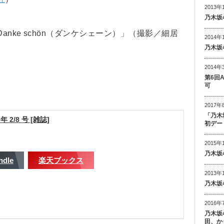
2013年
乃木坂
nke schön（ダンケシェーン）」（撮影／細居
2014年
乃木坂
2014年
第6回
可
2017年
「乃木
 2/8 号 [雑誌]
初デー
2015年
乃木坂
ndle
楽天ブックス
2013年
乃木坂
2016年
乃木坂
田、か