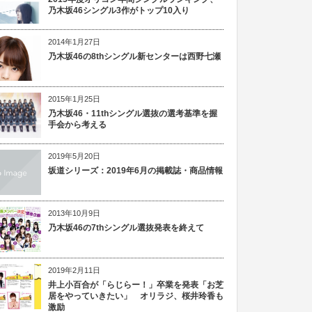
乃木坂46シングル3作がトップ10入り
2014年1月27日
乃木坂46の8thシングル新センターは西野七瀬
2015年1月25日
乃木坂46・11thシングル選抜の選考基準を握
手会から考える
2019年5月20日
坂道シリーズ：2019年6月の掲載誌・商品情報
2013年10月9日
乃木坂46の7thシングル選抜発表を終えて
2019年2月11日
井上小百合が「らじらー！」卒業を発表「お芝
居をやっていきたい」 オリラジ、桜井玲香も
激励