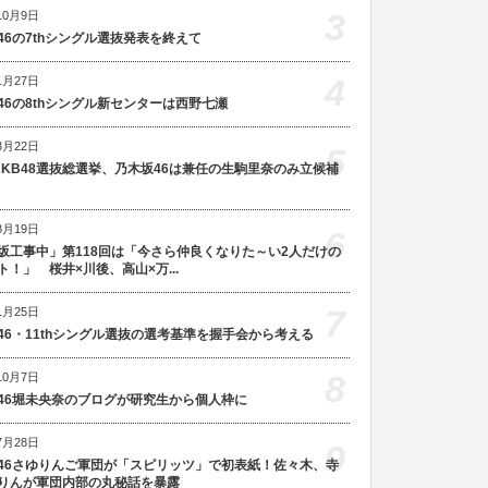
3
10月9日
46の7thシングル選抜発表を終えて
4
1月27日
46の8thシングル新センターは西野七瀬
3月22日
5
AKB48選抜総選挙、乃木坂46は兼任の生駒里奈のみ立候補
8月19日
6
坂工事中」第118回は「今さら仲良くなりた～い2人だけの
ト！」 桜井×川後、高山×万...
7
1月25日
46・11thシングル選抜の選考基準を握手会から考える
8
10月7日
46堀未央奈のブログが研究生から個人枠に
7月28日
9
46さゆりんご軍団が「スピリッツ」で初表紙！佐々木、寺
りんが軍団内部の丸秘話を暴露