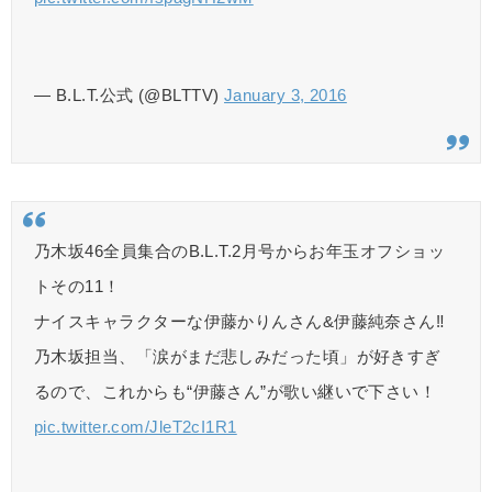
— B.L.T.公式 (@BLTTV)
January 3, 2016
乃木坂46全員集合のB.L.T.2月号からお年玉オフショッ
トその11！
ナイスキャラクターな伊藤かりんさん&伊藤純奈さん‼︎
乃木坂担当、「涙がまだ悲しみだった頃」が好きすぎ
るので、これからも“伊藤さん”が歌い継いで下さい！
pic.twitter.com/JleT2cI1R1