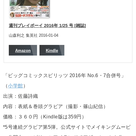
週刊プレイボーイ 2016年 1/25 号 [雑誌]
山森利之 集英社 2016-01-04
Amazon
Kindle
「ビッグコミックスピリッツ 2016年 No.6・7合併号」
（
小学館
）
出演：佐藤詩織
内容：表紙＆巻頭グラビア（撮影・篠山紀信）
価格：３６０円（Kindle版は359円）
*5号連続グラビア第5弾。公式サイトでメイキングムービ