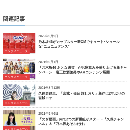
関連記事
2022年9月9日
乃木坂46がカップスター新CMでキュート×シュール
な“ニュニュダンス”
エンタメニュース
2021年9月1日
「乃木坂46 おとな選抜」がお家飲みを盛り上げる新キャ
ンペーン 適正飲酒啓発やARコンテンツ展開
エンタメニュース
2021年8月13日
久保史緒里、「宮城・仙台 旅しおり」新作は2年ぶりの
宮城ロケ
エンタメニュース
2021年5月6日
「のぎ動画」内で2つの新番組がスタート『久保チャン
ネル』＆『乃木坂あそぶだけ』
エンタメニュース