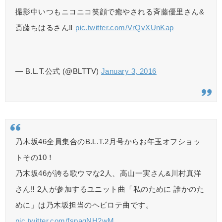
撮影中いつもニコニコ笑顔で癒やされる斉藤優里さん&
斎藤ちはるさん‼︎
pic.twitter.com/VrQvXUnKap
— B.L.T.公式 (@BLTTV)
January 3, 2016
乃木坂46全員集合のB.L.T.2月号からお年玉オフショッ
トその10！
乃木坂46が誇る歌ウマな2人、高山一実さん&川村真洋
さん‼︎ 2人が参加するユニット曲「私のために 誰かのた
めに」は乃木坂担当のヘビロテ曲です。
pic.twitter.com/fspagNH2wM