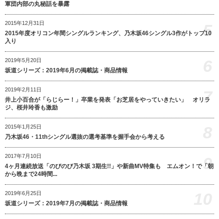
軍団内部の丸秘話を暴露
2015年12月31日
5
2015年度オリコン年間シングルランキング、乃木坂46シングル3作がトップ10
入り
6
2019年5月20日
坂道シリーズ：2019年6月の掲載誌・商品情報
2019年2月11日
7
井上小百合が「らじらー！」卒業を発表「お芝居をやっていきたい」 オリラ
ジ、桜井玲香も激励
8
2015年1月25日
乃木坂46・11thシングル選抜の選考基準を握手会から考える
2017年7月10日
9
4ヶ月連続放送「のびのび乃木坂 3期生!!」や新曲MV特集も エムオン！で「朝
から晩まで24時間...
10
2019年6月25日
坂道シリーズ：2019年7月の掲載誌・商品情報