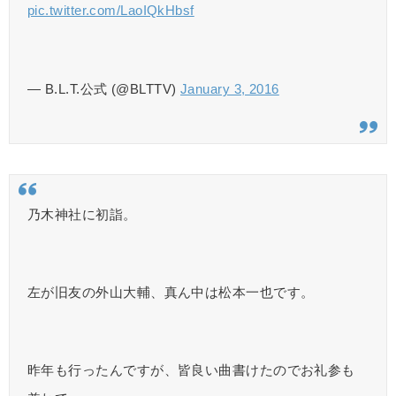
pic.twitter.com/LaoIQkHbsf
— B.L.T.公式 (@BLTTV)
January 3, 2016
乃木神社に初詣。
左が旧友の外山大輔、真ん中は松本一也です。
昨年も行ったんですが、皆良い曲書けたのでお礼参も