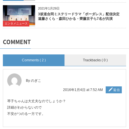
2021年1月29日
3坂道合同ミステリードラマ「ボーダレス」配信決定
遠藤さくら・森田ひかる・齊藤京子ら7名が共演
エンタメニュース
COMMENT
Comments ( 2 )
Trackbacks ( 0 )
By のぎこ
2016年1月4日 at 7:52 AM
返信
琴子ちゃんは大丈夫なのでしょうか？
詳細がわからないので
不安がつのる一方です。