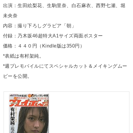
出演：生田絵梨花、生駒里奈、白石麻衣、西野七瀬、堀
未央奈
内容：撮り下ろしグラビア「朝」
付録：乃木坂46超特大A1サイズ両面ポスター
価格：４４０円（Kindle版は350円）
*表紙は有村架純。
*週プレモバイルにてスペシャルカット＆メイキングムー
ビーを公開。