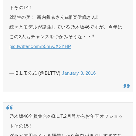
トその14！
2期生の美！ 新内眞衣さん&相楽伊織さん‼︎
続々とモデルが誕生している乃木坂46ですが、今年は
この2人もチャンスをつかみそうな・・⁉︎
pic.twitter.com/b5mvJX2YHP
— B.L.T.公式 (@BLTTV)
January 3, 2016
乃木坂46全員集合のB.L.T.2月号からお年玉オフショッ
トその15！
グラビア用ライトを拝借したら美白がまぶしすぎてな