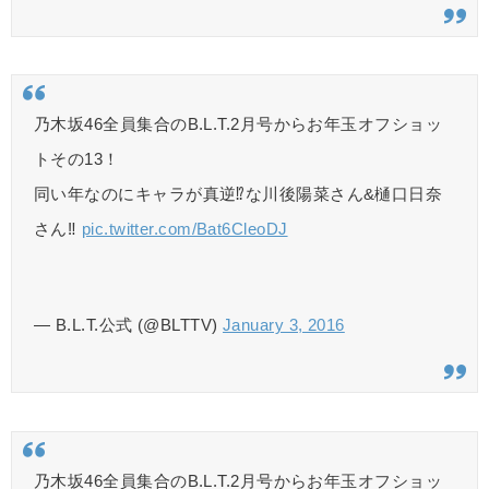
乃木坂46全員集合のB.L.T.2月号からお年玉オフショッ
トその13！
同い年なのにキャラが真逆⁉︎な川後陽菜さん&樋口日奈
さん‼︎
pic.twitter.com/Bat6CleoDJ
— B.L.T.公式 (@BLTTV)
January 3, 2016
乃木坂46全員集合のB.L.T.2月号からお年玉オフショッ