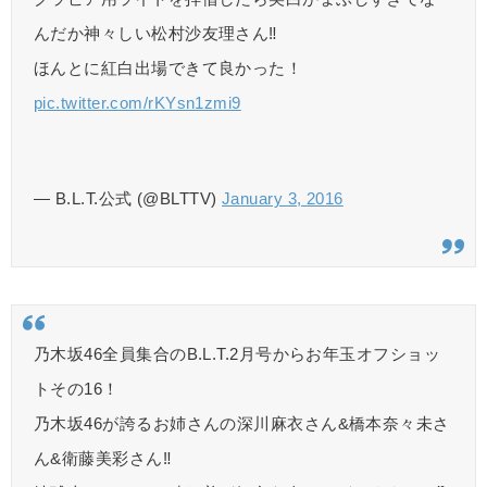
んだか神々しい松村沙友理さん‼︎
ほんとに紅白出場できて良かった！
pic.twitter.com/rKYsn1zmi9
— B.L.T.公式 (@BLTTV)
January 3, 2016
乃木坂46全員集合のB.L.T.2月号からお年玉オフショッ
トその16！
乃木坂46が誇るお姉さんの深川麻衣さん&橋本奈々未さ
ん&衛藤美彩さん‼︎