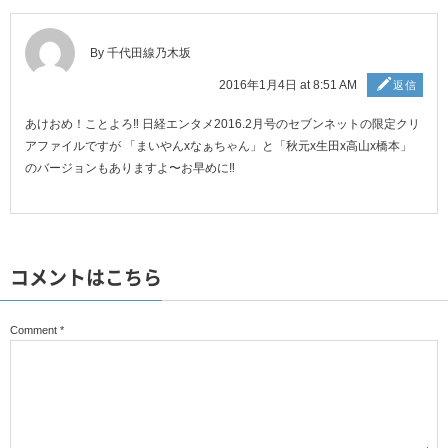
By 千代田線乃木坂
2016年1月4日 at 8:51 AM
返信
あけおめ！ことよろ‼︎ 日経エンタメ2016.2月号のセブンネットの限定クリ
アファイルですが 「まいやんxなぁちゃん」と「秋元x生田x高山x橋本」
のバージョンもありますよ〜お早めに‼︎
コメントはこちら
Comment
*