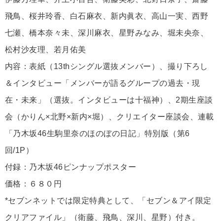
飛鳥、桜井玲香、白石麻衣、新内眞衣、高山一実、西野
七瀬、橋本奈々未、深川麻衣、星野みなみ、堀未央奈、
松村沙友理、若月佑美
内容：表紙（13thシングル選抜メンバー）、撮り下ろし
＆インタビュー「メンバーが語るグループの過去・現
在・未来」（選抜。インタビューは十福神）、2期生座談
会（かりん×北野×新内×堀）、クリエイター座談会、連載
「乃木坂46生駒里奈のほのぼの日記」特別版（第6
回/1P）
付録：乃木坂46ピンナップポスター
価格：６８０円
*セブンネットでは限定特典として、「セブン＆アイ限定
クリアファイル」（衛藤、飛鳥、深川、星野）付き。