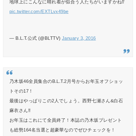
地球上にこんなに晴れ着が似合う人たちがいますかね⁉︎
pic.twitter.com/EXTLvx49be
— B.L.T.公式 (@BLTTV)
January 3, 2016
乃木坂46全員集合のB.L.T.2月号からお年玉オフショッ
トその17！
最後はやっぱりこの2人でしょう。西野七瀬さん&白石
麻衣さん‼︎
お年玉はこれにて全員終了！本誌の乃木坂プレゼント
も総勢164名当選と超豪華なのでぜひチェックを！