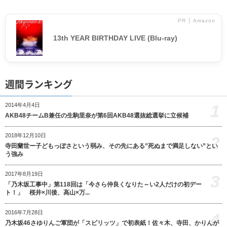
PR │ Amazon
13th YEAR BIRTHDAY LIVE (Blu-ray)
週間ランキング
1
2014年4月4日
AKB48チームB兼任の生駒里奈が第6回AKB48選抜総選挙に立候補
2018年12月10日
2
寺田蘭世ー子どもっぽさという弱み、その先にある”死ぬまで満足しない”とい
う強み
2017年8月19日
3
「乃木坂工事中」第118回は「今さら仲良くなりた～い2人だけの初デー
ト！」 桜井×川後、高山×万...
2016年7月28日
4
乃木坂46さゆりんご軍団が「スピリッツ」で初表紙！佐々木、寺田、かりんが