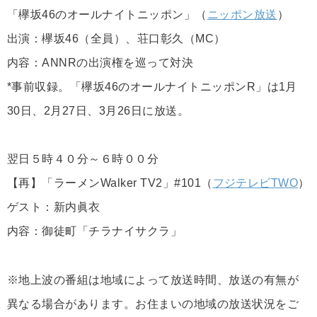
「欅坂46のオールナイトニッポン」（
ニッポン放送
）
出演：欅坂46（全員）、荘口彰久（MC）
内容：ANNRの出演権を巡って対決
*事前収録。「欅坂46のオールナイトニッポンR」は1月
30日、2月27日、3月26日に放送。
翌日５時４０分～６時００分
【再】「ラーメンWalker TV2」#101（
フジテレビTWO
）
ゲスト：新内眞衣
内容：御徒町「チラナイサクラ」
※地上波の番組は地域によって放送時間、放送の有無が
異なる場合があります。お住まいの地域の放送状況をご