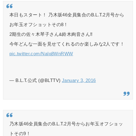
本日もスタート！ 乃木坂46全員集合のB.L.T.2月号から
お年玉オフショットその8！
2期生の佐々木琴子さん&鈴木絢音さん‼︎
今年どんな一面を見せてくれるのか楽しみな2人です！
pic.twitter.com/NaIq8WnRWW
— B.L.T.公式 (@BLTTV)
January 3, 2016
乃木坂46全員集合のB.L.T.2月号からお年玉オフショッ
トその9！