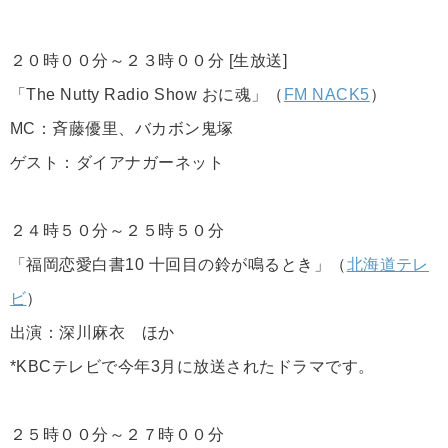
２０時００分～２３時００分 [生放送]
「The Nutty Radio Show おに魂」（
FM NACK5
）
MC：斉藤優里、バカボン鬼塚
ゲスト：ダイアナガーネット
２４時５０分～２５時５０分
「福岡恋愛白書10 十回目の鈴が鳴るとき」（
北海道テレ
ビ
）
出演：深川麻衣 ほか
*KBCテレビで今年3月に放送されたドラマです。
２５時００分～２７時００分