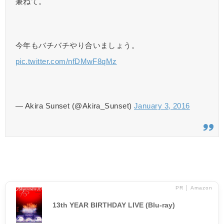
兼ねて。
今年もバチバチやり合いましょう。
pic.twitter.com/nfDMwF8qMz
— Akira Sunset (@Akira_Sunset)
January 3, 2016
PR │ Amazon
13th YEAR BIRTHDAY LIVE (Blu-ray)