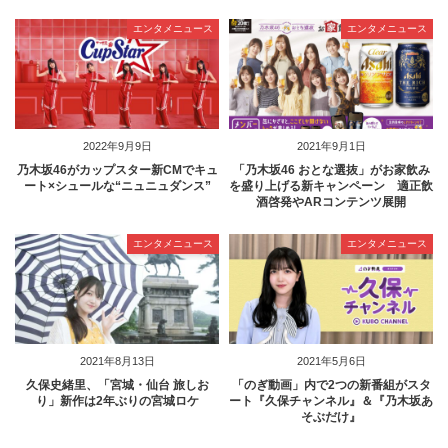
エンタメニュース
エンタメニュース
2022年9月9日
2021年9月1日
乃木坂46がカップスター新CMでキュ
「乃木坂46 おとな選抜」がお家飲み
ート×シュールな“ニュニュダンス”
を盛り上げる新キャンペーン 適正飲
酒啓発やARコンテンツ展開
エンタメニュース
エンタメニュース
2021年8月13日
2021年5月6日
久保史緒里、「宮城・仙台 旅しお
「のぎ動画」内で2つの新番組がスタ
り」新作は2年ぶりの宮城ロケ
ート『久保チャンネル』＆『乃木坂あ
そぶだけ』