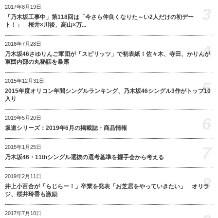
2017年8月19日
3
「乃木坂工事中」第118回は「今さら仲良くなりた～い2人だけの初デー
ト！」 桜井×川後、高山×万...
2016年7月28日
4
乃木坂46さゆりんご軍団が「スピリッツ」で初表紙！佐々木、寺田、かりんが
軍団内部の丸秘話を暴露
2015年12月31日
5
2015年度オリコン年間シングルランキング、乃木坂46シングル3作がトップ10
入り
6
2019年5月20日
坂道シリーズ：2019年6月の掲載誌・商品情報
7
2015年1月25日
乃木坂46・11thシングル選抜の選考基準を握手会から考える
2019年2月11日
8
井上小百合が「らじらー！」卒業を発表「お芝居をやっていきたい」 オリラ
ジ、桜井玲香も激励
2017年7月10日