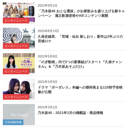
2021年9月1日
「乃木坂46 おとな選抜」がお家飲みを盛り上げる新キャ
ンペーン 適正飲酒啓発やARコンテンツ展開
エンタメニュース
2021年8月13日
久保史緒里、「宮城・仙台 旅しおり」新作は2年ぶりの
宮城ロケ
エンタメニュース
2021年5月6日
「のぎ動画」内で2つの新番組がスタート『久保チャン
ネル』＆『乃木坂あそぶだけ』
エンタメニュース
2021年3月5日
ドラマ「ボーダレス」本編への期待高まる120秒予告映
像が公開
エンタメニュース
2021年3月1日
乃木坂46：2021年3月の掲載誌・商品情報
月別掲載情報