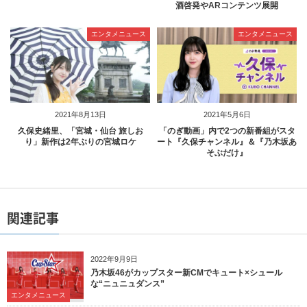
酒啓発やARコンテンツ展開
エンタメニュース
エンタメニュース
2021年8月13日
2021年5月6日
久保史緒里、「宮城・仙台 旅しお
「のぎ動画」内で2つの新番組がスタ
り」新作は2年ぶりの宮城ロケ
ート『久保チャンネル』＆『乃木坂あ
そぶだけ』
関連記事
2022年9月9日
乃木坂46がカップスター新CMでキュート×シュール
な“ニュニュダンス”
エンタメニュース