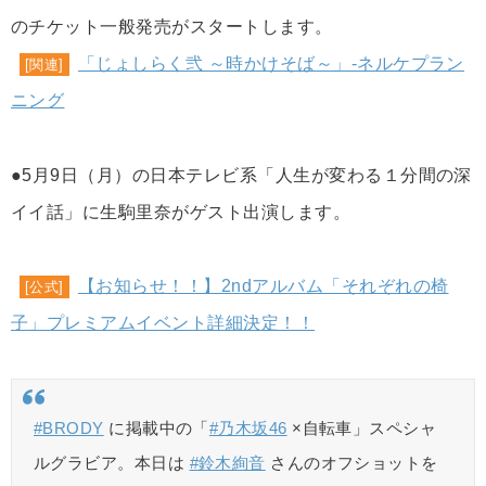
のチケット一般発売がスタートします。
「じょしらく弐 ～時かけそば～」-ネルケプラン
[関連]
ニング
●5月9日（月）の日本テレビ系「人生が変わる１分間の深
イイ話」に生駒里奈がゲスト出演します。
【お知らせ！！】2ndアルバム「それぞれの椅
[公式]
子」プレミアムイベント詳細決定！！
#BRODY
に掲載中の「
#乃木坂46
×自転車」スペシャ
ルグラビア。本日は
#鈴木絢音
さんのオフショットを