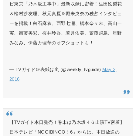
ビ東京「乃木坂工事中」最新収録に密着！生田絵梨花
＆松村沙友理、秋元真夏＆堀未央奈の独占インタビュ
ーを掲載！白石麻衣、西野七瀬、橋本奈々未、高山一
実、衛藤美彩、桜井玲香、若月佑美、齋藤飛鳥、星野
みなみ、伊藤万理華のオフショットも！
— TVガイド＠表紙は嵐 (@weekly_tvguide)
May 2,
2016
【TVガイド本日発売！巻末は乃木坂４６出演TV密着】
日本テレビ「NOGIBINGO！6」からは、本日放送の