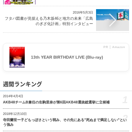
2016年5月3日
フタバ図書が見据える乃木坂46と地方の未来「広島
のぎざ化計画」特別インタビュー
PR │ Amazon
13th YEAR BIRTHDAY LIVE (Blu-ray)
週間ランキング
1
2014年4月4日
AKB48チームB兼任の生駒里奈が第6回AKB48選抜総選挙に立候補
2018年12月10日
2
寺田蘭世ー子どもっぽさという弱み、その先にある”死ぬまで満足しない”とい
う強み