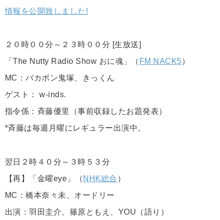
情報を公開致しました!
２０時００分～２３時００分 [生放送]
「The Nutty Radio Show おに魂」（
FM NACK5
）
MC：バカボン鬼塚、きっくん
ゲスト： w-inds.
指令係：斉藤優里（事前収録したお題発表）
*斉藤は毎週月曜にレギュラー出演中。
翌日２時４０分～３時５３分
【再】「金曜eye」（
NHK総合
）
MC：橋本奈々未、オードリー
出演：羽田圭介、篠原ともえ、YOU（語り）