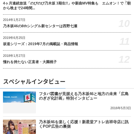
9
4ヶ月連続放送「のびのび乃木坂 3期生!!」や新曲MV特集も エムオン！で「朝
から晩まで24時間...
10
2014年1月27日
乃木坂46の8thシングル新センターは西野七瀬
11
2019年6月25日
坂道シリーズ：2019年7月の掲載誌・商品情報
12
2018年1月27日
憧れを持たない正直者・大園桃子
スペシャルインタビュー
フタバ図書が見据える乃木坂46と地方の未来「広島
のぎざ化計画」特別インタビュー
2016年5月3日
乃木坂46を楽しく応援！新星堂アトレ吉祥寺店に訊
くPOP広告の裏側