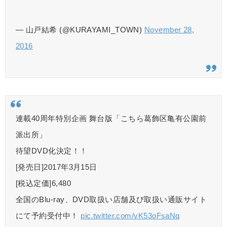
— 山戸結希 (@KURAYAMI_TOWN)
November 28,
2016
連載40周年特別企画 舞台版「こちら葛飾区⻲有公園前
派出所」
待望DVD化決定！！
[発売日]2017年3月15日
[税込定価]6,480
全国のBlu-ray、DVD取扱い店舗及び取扱い通販サイト
にて予約受付中！
pic.twitter.com/vK53oFsaNq