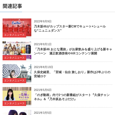
関連記事
2022年9月9日
乃木坂46がカップスター新CMでキュート×シュール
な“ニュニュダンス”
エンタメニュース
2021年9月1日
「乃木坂46 おとな選抜」がお家飲みを盛り上げる新キャ
ンペーン 適正飲酒啓発やARコンテンツ展開
エンタメニュース
2021年8月13日
久保史緒里、「宮城・仙台 旅しおり」新作は2年ぶりの
宮城ロケ
エンタメニュース
2021年5月6日
「のぎ動画」内で2つの新番組がスタート『久保チャン
ネル』＆『乃木坂あそぶだけ』
エンタメニュース
2021年3月5日