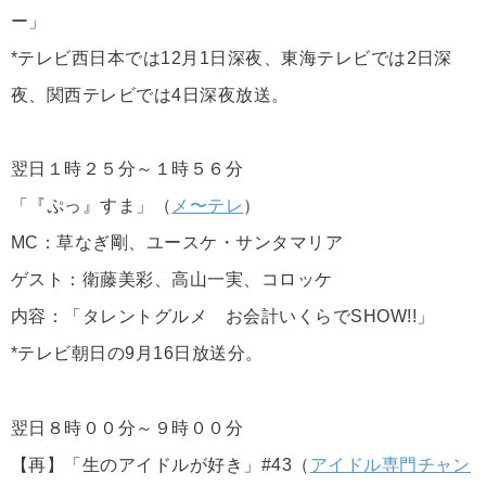
ー」
*テレビ西日本では12月1日深夜、東海テレビでは2日深
夜、関西テレビでは4日深夜放送。
翌日１時２５分～１時５６分
「『ぷっ』すま」（
メ〜テレ
）
MC：草なぎ剛、ユースケ・サンタマリア
ゲスト：衛藤美彩、高山一実、コロッケ
内容：「タレントグルメ お会計いくらでSHOW!!」
*テレビ朝日の9月16日放送分。
翌日８時００分～９時００分
【再】「生のアイドルが好き」#43（
アイドル専門チャン