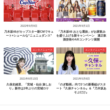
2022年9月9日
2021年9月1日
乃木坂46がカップスター新CMでキュ
「乃木坂46 おとな選抜」がお家飲み
ート×シュールな“ニュニュダンス”
を盛り上げる新キャンペーン 適正飲
酒啓発やARコンテンツ展開
エンタメニュース
エンタメニュース
2021年8月13日
2021年5月6日
久保史緒里、「宮城・仙台 旅しお
「のぎ動画」内で2つの新番組がスタ
り」新作は2年ぶりの宮城ロケ
ート『久保チャンネル』＆『乃木坂あ
そぶだけ』