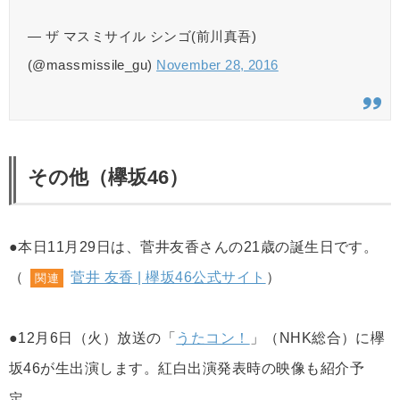
— ザ マスミサイル シンゴ(前川真吾)
(@massmissile_gu)
November 28, 2016
その他（欅坂46）
●本日11月29日は、菅井友香さんの21歳の誕生日です。
（
菅井 友香 | 欅坂46公式サイト
）
関連
●12月6日（火）放送の「
うたコン！
」（NHK総合）に欅
坂46が生出演します。紅白出演発表時の映像も紹介予
定。