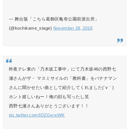
— 舞台版「こちら葛飾区亀有公園前派出所」
(@kochikame_stage)
November 28, 2016
昨夜テレ東の「乃木坂工事中」にて乃木坂46の西野七
瀬さんがザ・ マスミサイルの「教科書」をバナナマン
さんに聞かせたい曲として紹介してくれました(´v｀)
ホント嬉しいねー！俺の顔も写ったし笑
西野七瀬さんありがとうございます！！
pic.twitter.com/IDZGxrxiWK