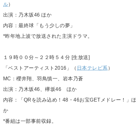
ル
）
出演：乃木坂46 ほか
内容：最終球「もう少しの夢」
*昨年地上波で放送された主演ドラマ。
１９時００分～２２時５４分 [生放送]
「ベストアーティスト2016」（
日本テレビ系
）
MC：櫻井翔、羽鳥慎一、岩本乃蒼
出演：乃木坂46、欅坂46 ほか
内容：「QRを読み込め！48・46お宝GETメドレー！」ほ
か
*番組は一部事前収録。