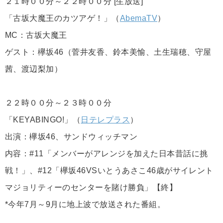
２１時００分～２２時００分 [生放送]
「古坂大魔王のカツアゲ！」（
AbemaTV
）
MC：古坂大魔王
ゲスト：欅坂46（菅井友香、鈴本美愉、土生瑞穂、守屋
茜、渡辺梨加）
２２時００分～２３時００分
「KEYABINGO!」（
日テレプラス
）
出演：欅坂46、サンドウィッチマン
内容：#11「メンバーがアレンジを加えた日本昔話に挑
戦！」、#12「欅坂46VSいとうあさこ46歳がサイレント
マジョリティーのセンターを賭け勝負」【終】
*今年7月～9月に地上波で放送された番組。