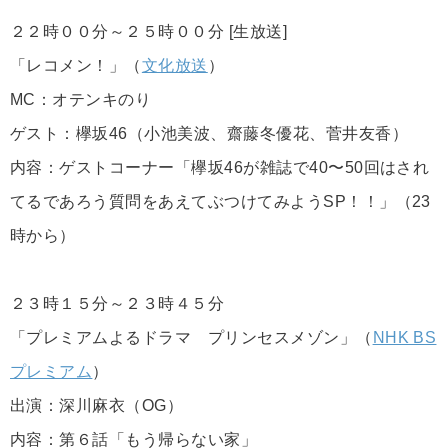
２２時００分～２５時００分 [生放送]
「レコメン！」（
文化放送
）
MC：オテンキのり
ゲスト：欅坂46（小池美波、齋藤冬優花、菅井友香）
内容：ゲストコーナー「欅坂46が雑誌で40〜50回はされ
てるであろう質問をあえてぶつけてみようSP！！」（23
時から）
２３時１５分～２３時４５分
「プレミアムよるドラマ プリンセスメゾン」（
NHK BS
プレミアム
）
出演：深川麻衣（OG）
内容：第６話「もう帰らない家」