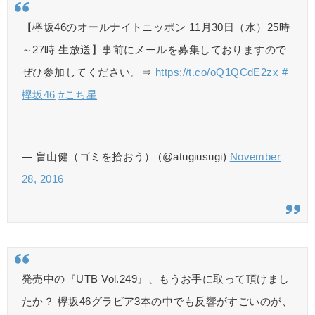
【欅坂46のオールナイトニッポン 11月30日（水）25時
～27時 生放送】事前にメールを募集しておりますので
ぜひ参加してください。⇒
https://t.co/oQ1QCdE2zx
#
欅坂46
#こち星
— 畠山健（ゴミを拾おう） (@atugiusugi)
November
28, 2016
発売中の『UTB Vol.249』、もうお手に取って頂けまし
たか？ 欅坂46グラビア3本の中でも反響がすごいのが、