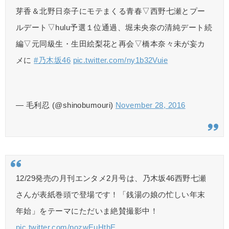
芽香＆北野日奈子にモテまくる青春▽西野七瀬とプー
ルデート▽hulu予選１位通過、堀未央奈の清純デート続
編▽元同級生・生田絵梨花と再会▽橋本奈々未が妄カ
メに
#乃木坂46
pic.twitter.com/ny1b32Vuie
— 毛利忍 (@shinobumouri)
November 28, 2016
12/29発売の月刊エンタメ2月号は、乃木坂46西野七瀬
さんが表紙巻頭で登場です！「銭湯の娘の忙しい年末
年始」をテーマにただいま絶賛撮影中！
pic.twitter.com/pozwEuHthE