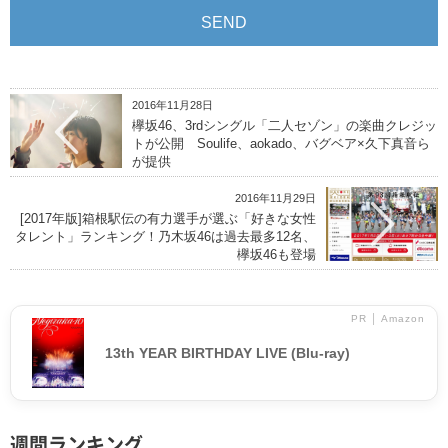
2016年11月28日
欅坂46、3rdシングル「二人セゾン」の楽曲クレジッ
トが公開 Soulife、aokado、バグベア×久下真音ら
が提供
2016年11月29日
[2017年版]箱根駅伝の有力選手が選ぶ「好きな女性
タレント」ランキング！乃木坂46は過去最多12名、
欅坂46も登場
PR │ Amazon
13th YEAR BIRTHDAY LIVE (Blu-ray)
週間ランキング