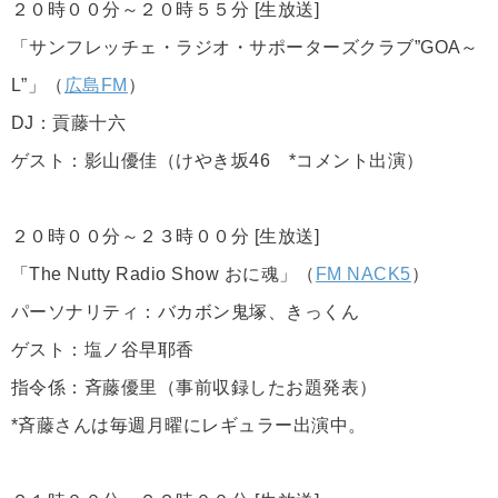
２０時００分～２０時５５分 [生放送]
「サンフレッチェ・ラジオ・サポーターズクラブ”GOA～
L”」（
広島FM
）
DJ：貢藤十六
ゲスト：影山優佳（けやき坂46 *コメント出演）
２０時００分～２３時００分 [生放送]
「The Nutty Radio Show おに魂」（
FM NACK5
）
パーソナリティ：バカボン鬼塚、きっくん
ゲスト：塩ノ谷早耶香
指令係：斉藤優里（事前収録したお題発表）
*斉藤さんは毎週月曜にレギュラー出演中。