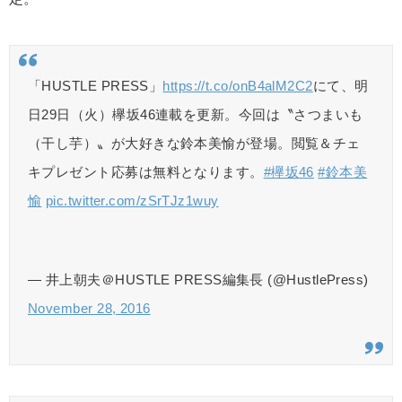
「HUSTLE PRESS」
https://t.co/onB4alM2C2
にて、明
日29日（火）欅坂46連載を更新。今回は〝さつまいも
（干し芋）〟が大好きな鈴本美愉が登場。閲覧＆チェ
キプレゼント応募は無料となります。
#欅坂46
#鈴本美
愉
pic.twitter.com/zSrTJz1wuy
— 井上朝夫＠HUSTLE PRESS編集長 (@HustlePress)
November 28, 2016