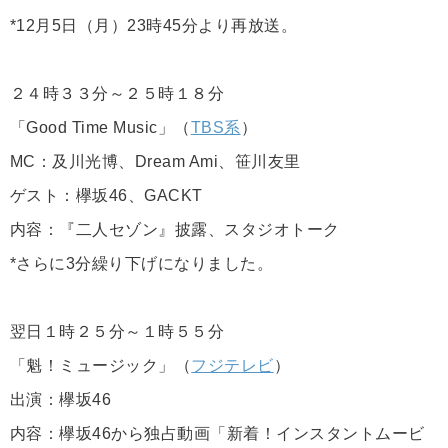
*12月5日（月）23時45分より再放送。
２４時３３分～２５時１８分
「Good Time Music」（
TBS系
）
MC：及川光博、Dream Ami、笹川友里
ゲスト：欅坂46、GACKT
内容：『二人セゾン』披露、スタジオトーク
*さらに3分繰り下げになりました。
翌日１時２５分～１時５５分
「魁！ミュージック」（
フジテレビ
）
出演：欅坂46
内容：欅坂46から独占動画「新着！インスタントムービ