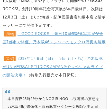
●大阪府・MBSちゃやまちプラザにて開催中の「GOOD
ROCKS!」創刊10周年記念写真展が本日最終日。次回は
12月3日（土）より北海道・紀伊國屋書店札幌本店２階ギ
ャラリーにて開催予定です。
「GOOD ROCKS!」創刊10周年記念写真展が全
[関連]
国7都市で開催、乃木坂46メンバーのモノクロ写真も展示
2017年1月8日（日）、9日（月・祝） 乃木坂46
[公式]
がUNIVERSAL STUDIOS JAPAN®でスペシャルライブ
の開催決定！
（特別先行販売が本日締切）
本日深夜25時29分からNOGIBINGO …視聴者の妄想を
乃木坂46が映像化～白石麻衣セクシー女教師▽中元日