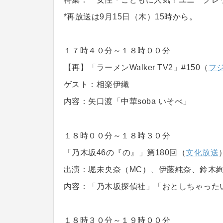
*再放送は9月15日（木）15時から。
１７時４０分～１８時００分
【再】「ラーメンWalker TV2」#150（
フジ
ゲスト：相楽伊織
内容：矢口渡「中華soba いそべ」
１８時００分～１８時３０分
「乃木坂46の『の』」第180回（
文化放送
出演：堀未央奈（MC）、伊藤純奈、鈴木
内容：「乃木坂探偵社」「おとしちゃった
１８時３０分～１９時００分