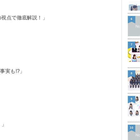
の視点で徹底解説！」
6
7
事実も!?」
8
9
）
り」
10