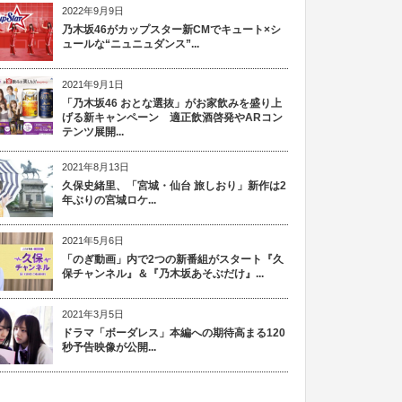
2022年9月9日
乃木坂46がカップスター新CMでキュート×シ
ュールな“ニュニュダンス”...
2021年9月1日
「乃木坂46 おとな選抜」がお家飲みを盛り上
げる新キャンペーン 適正飲酒啓発やARコン
テンツ展開...
2021年8月13日
久保史緒里、「宮城・仙台 旅しおり」新作は2
年ぶりの宮城ロケ...
2021年5月6日
「のぎ動画」内で2つの新番組がスタート『久
保チャンネル』＆『乃木坂あそぶだけ』...
2021年3月5日
ドラマ「ボーダレス」本編への期待高まる120
秒予告映像が公開...