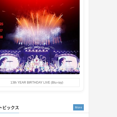
13th YEAR BIRTHDAY LIVE (Blu-ray)
トピックス
More