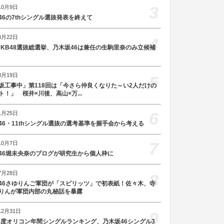
3
10月9日
46の7thシングル選抜発表を終えて
3月22日
4
AKB48選抜総選挙、乃木坂46は兼任の生駒里奈のみ立候補
8月19日
5
坂工事中」第118回は「今さら仲良くなりた～い2人だけの
ト！」 桜井×川後、高山×万...
6
1月25日
46・11thシングル選抜の選考基準を握手会から考える
7
10月7日
46堀未央奈のブログが研究生から個人枠に
7月28日
8
46さゆりんご軍団が「スピリッツ」で初表紙！佐々木、寺
りんが軍団内部の丸秘話を暴露
12月31日
9
5年度オリコン年間シングルランキング、乃木坂46シングル3