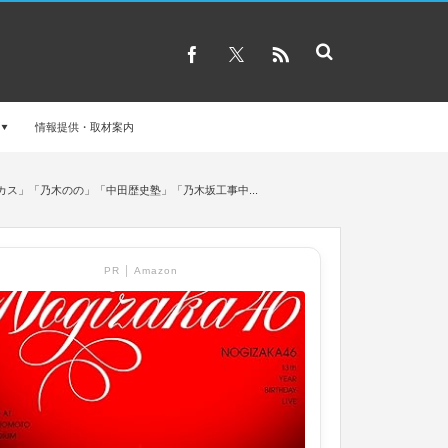
情報提供・取材案内
ォーカス」「乃木のの」「中田歴史塾」「乃木坂工事中...
PR │ Amazon