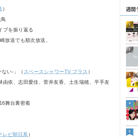
週間
送
）
飛鳥
1
イブを振り返る
長崎放送でも順次放送。
2
かない-」（
スペースシャワーTV プラス
）
3
林由依、志田愛佳、菅井友香、土生瑞穂、平手友
16舞台裏密着
4
5
テレビ朝日系
）