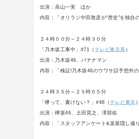
出演：高山一実 ほか
内容：「オリラジ中田敦彦が“歴史”を独自
２４時００分～２４時３０分
「乃木坂工事中」#71（
テレビ東京系
）
出演：乃木坂46、バナナマン
内容：「検証!乃木坂46のウワサ話予想外の
２４時３５分～２５時０５分
「欅って、書けない？」#48（
テレビ東京
出演：欅坂46、土田晃之、澤部佑
内容：「スタッフアンケート&楽屋隠し撮