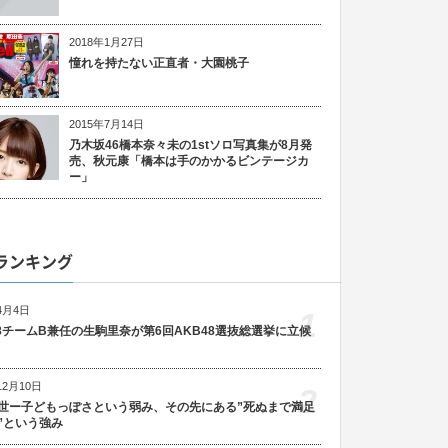
2018年1月27日
憧れを持たない正直者・大園桃子
2015年7月14日
乃木坂46橋本奈々未の1stソロ写真集が8月発
売、秋元康「橋本は手のかかるビンテージカ
ー」
ランキング
4月4日
1
48チームB兼任の生駒里奈が第6回AKB48選抜総選挙に立候
12月10日
2
世ー子どもっぽさという弱み、その先にある”死ぬまで満足
”という強み