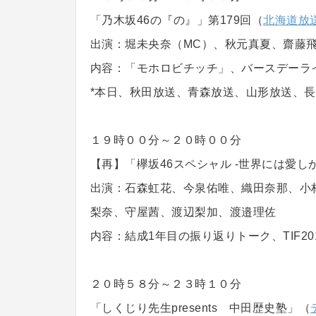
「乃木坂46の『の』」第179回（
北海道放
出演：堀未央奈（MC）、秋元真夏、齋藤
内容：「モホロビチッチ」、バースデーラ
*本日、秋田放送、青森放送、山形放送、
１９時００分～２０時００分
【再】「欅坂46スペシャル -世界には愛し
出演：石森虹花、今泉佑唯、織田奈那、小
梨奈、守屋茜、渡辺梨加、渡邉理佐
内容：結成1年目の振り返りトーク、TIF20
２０時５８分～２３時１０分
「しくじり先生presents 中田歴史塾」（