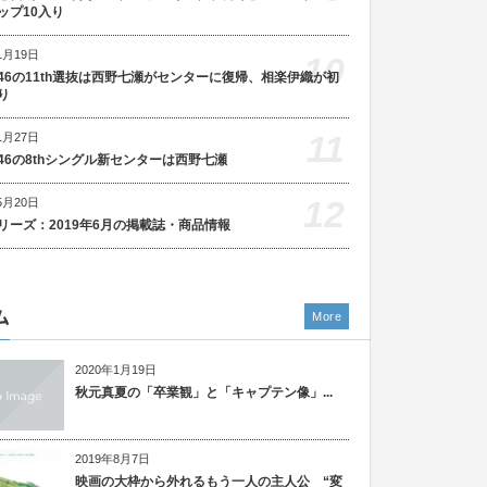
ップ10入り
1月19日
10
46の11th選抜は西野七瀬がセンターに復帰、相楽伊織が初
り
11
1月27日
46の8thシングル新センターは西野七瀬
12
5月20日
リーズ：2019年6月の掲載誌・商品情報
ム
More
2020年1月19日
秋元真夏の「卒業観」と「キャプテン像」...
2019年8月7日
映画の大枠から外れるもう一人の主人公 “変