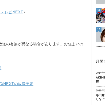
11
テレビNEXT
）
12
放送の有無が異なる場合があります。お住まいの
月間
)
2014年
AKB
補
WO/NEXTの放送予定
2018年
寺田蘭
しない