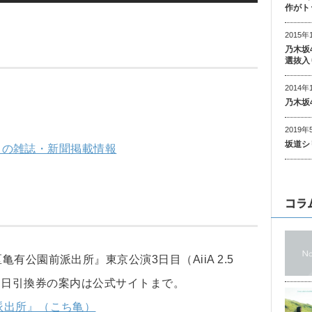
作がト
2015年
乃木坂
選抜入
2014年
乃木坂
2019年
坂道シ
9月の雑誌・新聞掲載情報
コラ
有公園前派出所』東京公演3日目（AiiA 2.5
日券、当日引換券の案内は公式サイトまで。
派出所』（こち亀）