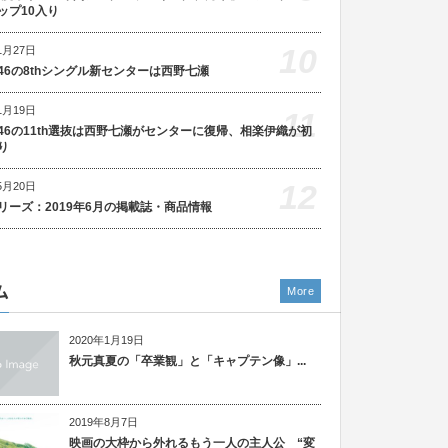
ップ10入り
10
1月27日
46の8thシングル新センターは西野七瀬
1月19日
11
46の11th選抜は西野七瀬がセンターに復帰、相楽伊織が初
り
12
5月20日
リーズ：2019年6月の掲載誌・商品情報
ム
More
2020年1月19日
秋元真夏の「卒業観」と「キャプテン像」...
2019年8月7日
映画の大枠から外れるもう一人の主人公 “変