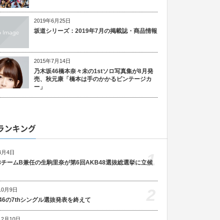
2019年6月25日
坂道シリーズ：2019年7月の掲載誌・商品情報
2015年7月14日
乃木坂46橋本奈々未の1stソロ写真集が8月発
売、秋元康「橋本は手のかかるビンテージカ
ー」
ランキング
4月4日
1
48チームB兼任の生駒里奈が第6回AKB48選抜総選挙に立候
2
10月9日
46の7thシングル選抜発表を終えて
12月10日