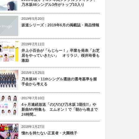
乃木坂46シングル3作がトップ10入り
2019年5月20日
坂道シリーズ：2019年6月の掲載誌・商品情報
2019年2月11日
井上小百合が「らじらー！」卒業を発表「お芝
居をやっていきたい」 オリラジ、桜井玲香も
激励
2015年1月25日
乃木坂46・11thシングル選抜の選考基準を握
手会から考える
2017年7月10日
4ヶ月連続放送「のびのび乃木坂 3期生!!」や
新曲MV特集も エムオン！で「朝から晩まで
24時間...
2018年1月27日
憧れを持たない正直者・大園桃子