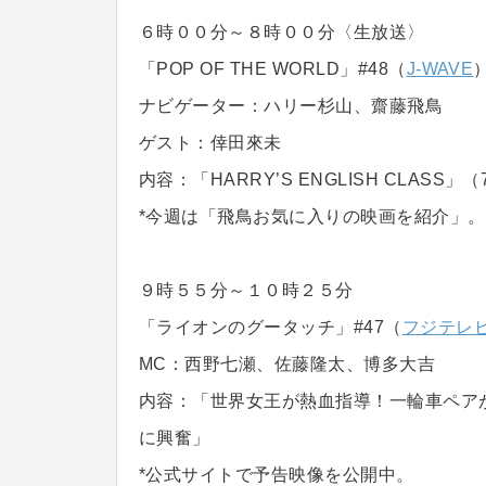
６時００分～８時００分〈生放送〉
「POP OF THE WORLD」#48（
J-WAVE
ナビゲーター：ハリー杉山、齋藤飛鳥
ゲスト：倖田來未
内容：「HARRY’S ENGLISH CLAS
*今週は「飛鳥お気に入りの映画を紹介」。
９時５５分～１０時２５分
「ライオンのグータッチ」#47（
フジテレ
MC：西野七瀬、佐藤隆太、博多大吉
内容：「世界女王が熱血指導！一輪車ペア
に興奮」
*公式サイトで予告映像を公開中。