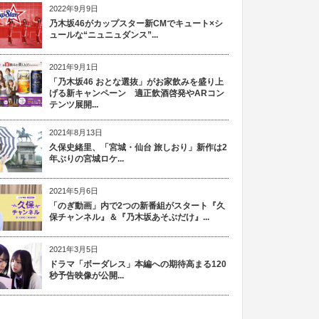
2022年9月9日
乃木坂46がカップスター新CMでキュート×シ
ュールな“ニュニュダンス”...
2021年9月1日
「乃木坂46 おとな選抜」がお家飲みを盛り上
げる新キャンペーン 適正飲酒啓発やARコン
テンツ展開...
2021年8月13日
久保史緒里、「宮城・仙台 旅しおり」新作は2
年ぶりの宮城ロケ...
2021年5月6日
「のぎ動画」内で2つの新番組がスタート『久
保チャンネル』＆『乃木坂あそぶだけ』...
2021年3月5日
ドラマ「ボーダレス」本編への期待高まる120
秒予告映像が公開...