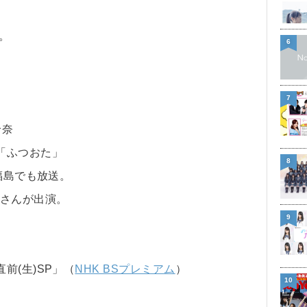
。
6
7
）
怜奈
「ふつおた」
8
福島でも放送。
世さんが出演。
9
前(生)SP」（
NHK BSプレミアム
）
10