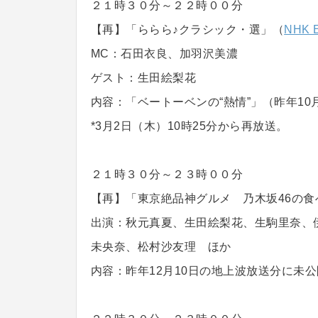
２１時３０分～２２時００分
【再】「ららら♪クラシック・選」（
NHK
MC：石田衣良、加羽沢美濃
ゲスト：生田絵梨花
内容：「ベートーベンの“熱情”」（昨年10
*3月2日（木）10時25分から再放送。
２１時３０分～２３時００分
【再】「東京絶品神グルメ 乃木坂46の食
出演：秋元真夏、生田絵梨花、生駒里奈、
未央奈、松村沙友理 ほか
内容：昨年12月10日の地上波放送分に未公