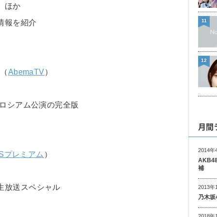
 ほか
11
情報を紹介
12
」（
AbemaTV
）
コロシアム公演の完全版
月間
2014年
BSプレミアム
）
AKB
補
生放送スペシャル
2013年
乃木坂
2018年