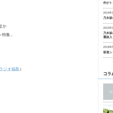
作がト
）
2014年
乃木坂
ほか
2015年
乃木坂
レ特集」
選抜入
2019年
坂道シ
ラジオ福島
）
コラ