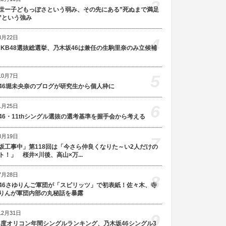
3
世ー子どもっぽさという弱み、その先にある”死ぬまで満足
”という強み
3月22日
4
AKB48選抜総選挙、乃木坂46は兼任の生駒里奈のみ立候補
5
10月7日
46堀未央奈のブログが研究生から個人枠に
6
1月25日
46・11thシングル選抜の選考基準を握手会から考える
8月19日
7
坂工事中」第118回は「今さら仲良くなりた～い2人だけの
ト！」 桜井×川後、高山×万...
7月28日
8
46さゆりんご軍団が「スピリッツ」で初表紙！佐々木、寺
りんが軍団内部の丸秘話を暴露
12月31日
9
5年度オリコン年間シングルランキング、乃木坂46シングル3