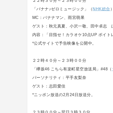
２２時３０分～２３時００分
「バナナ♪ゼロミュージック」（
NHK総合
MC：バナナマン、雨宮萌果
ゲスト：秋元真夏、小沢一敬、田中卓志 
内容：「目指せ！カラオケ10点UP ボイト
*公式サイトで予告映像を公開中。
２２時４０分～２３時００分
「欅坂46 こちら有楽町星空放送局」#48（
パーソナリティ：平手友梨奈
ゲスト：志田愛佳
*ニッポン放送の2月24日放送分。
２３時００分～翌日３時３０分