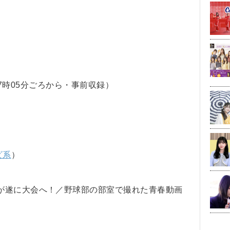
）
S」（7時05分ごろから・事前収録）
ビ系
）
が遂に大会へ！／野球部の部室で撮れた青春動画