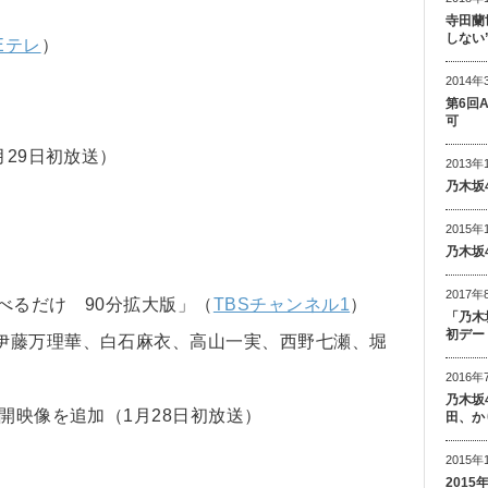
寺田蘭
しない
 Eテレ
）
2014年
第6回
可
月29日初放送）
2013年
乃木坂
2015年
乃木坂
2017年
べるだけ 90分拡大版」（
TBSチャンネル1
）
「乃木
初デー
伊藤万理華、白石麻衣、高山一実、西野七瀬、堀
2016年
乃木坂
開映像を追加（1月28日初放送）
田、か
2015年
201