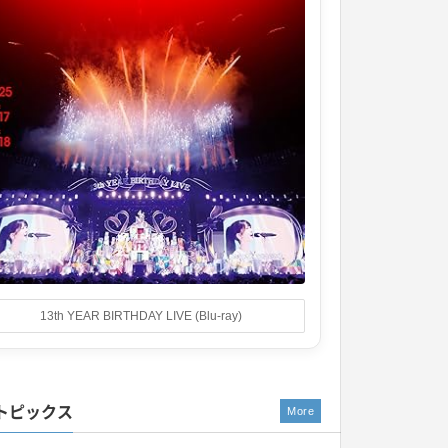
13th YEAR BIRTHDAY LIVE (Blu-ray)
トピックス
More