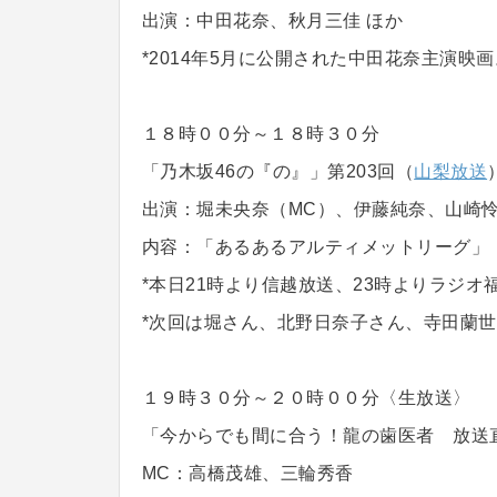
出演：中田花奈、秋月三佳 ほか
*2014年5月に公開された中田花奈主演映画
１８時００分～１８時３０分
「乃木坂46の『の』」第203回（
山梨放送
出演：堀未央奈（MC）、伊藤純奈、山崎
内容：「あるあるアルティメットリーグ」
*本日21時より信越放送、23時よりラジオ
*次回は堀さん、北野日奈子さん、寺田蘭
１９時３０分～２０時００分〈生放送〉
「今からでも間に合う！龍の歯医者 放送直
MC：高橋茂雄、三輪秀香