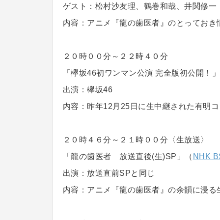
ゲスト：松村沙友理、鶴巻和哉、井関修一
内容：アニメ『龍の歯医者』のとっておき
２０時００分～２２時４０分
「欅坂46初ワンマン公演 完全版初公開！
出演：欅坂46
内容：昨年12月25日に生中継された有明
２０時４６分～２１時００分〈生放送〉
「龍の歯医者 放送直後(生)SP」（
NHK 
出演：放送直前SPと同じ
内容：アニメ『龍の歯医者』の余韻に浸る