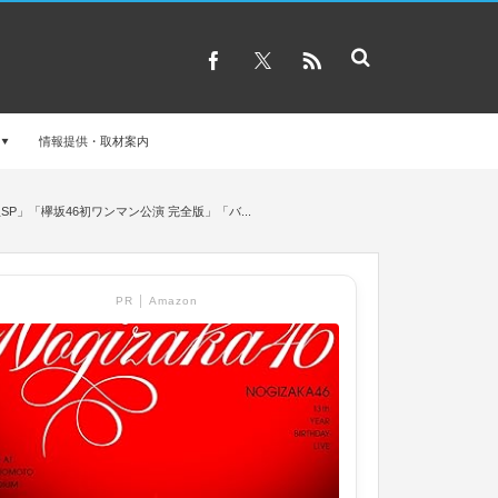
情報提供・取材案内
生SP」「欅坂46初ワンマン公演 完全版」「バ...
PR │ Amazon