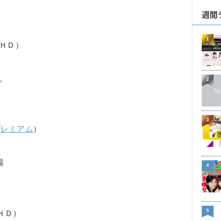
週間
1
ＨＤ）
。
2
3
Sプレミアム
）
場
4
5
ＨＤ）