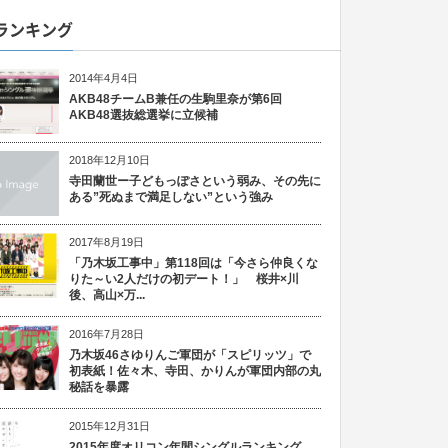
ランキング
2014年4月4日
AKB48チームB兼任の生駒里奈が第6回
AKB48選抜総選挙に立候補
2018年12月10日
寺田蘭世ー子どもっぽさという弱み、その先に
ある”死ぬまで満足しない”という強み
2017年8月19日
「乃木坂工事中」第118回は「今さら仲良くな
りた～い2人だけの初デート！」 桜井×川
後、高山×万...
2016年7月28日
乃木坂46さゆりんご軍団が「スピリッツ」で
初表紙！佐々木、寺田、かりんが軍団内部の丸
秘話を暴露
2015年12月31日
2015年度オリコン年間シングルランキング、