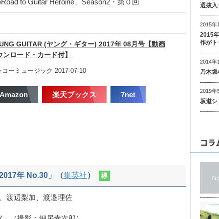
to Guitar Heroine」Season2・第０回
選抜入
2015年
201
作がト
UNG GUITAR (ヤング・ギター) 2017年 08月号【動画
ウンロード・カード付】
2014年
コーミュージック 2017-07-10
乃木坂
2019年
Amazon
楽天ブックス
7net
坂道シ
コラ
17年 No.30」（
集英社
）
欅
、渡辺梨加、渡邉理佐
ARRY」（撮影：細居幸次郎）