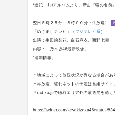
*追記：1stアルバムより、新曲『猫の名前
翌日５時２５分～８時００分〈生放送〉
「めざましテレビ」（
フジテレビ系
）
出演：生田絵梨花、白石麻衣、西野七瀬
内容：「乃木坂46最新映像」
*追加情報。
＊地域によって放送状況が異なる場合があ
＊再放送、遅れネットの予定は番組サイト
＊radiko.jpで聴取エリア外の放送局
https://twitter.com/keyakizaka46/status/