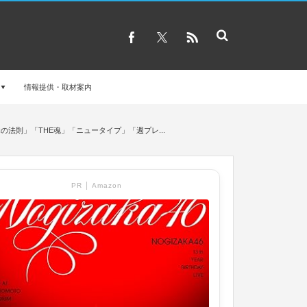
情報提供・取材案内
「Rの法則」「THE魂」「ニュータイプ」「週プレ...
PR │ Amazon