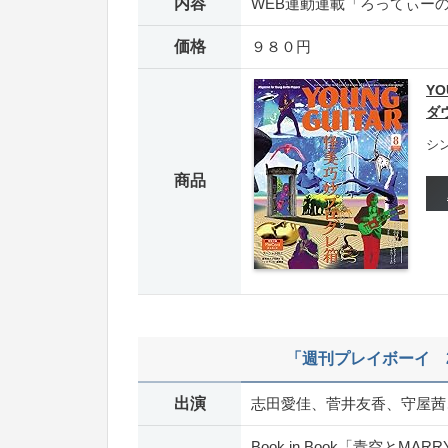
内容
WEB連動連載「ろってぃーのRoad 
価格
９８０円
YO
ダ
シン
商品
「週刊プレイボーイ 20
出演
志田愛佳、菅井友香、守屋茜
Book in Book「青空とM