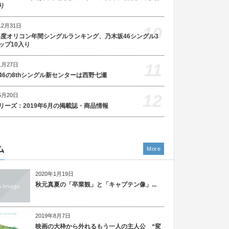
り
12月31日
10
5年度オリコン年間シングルランキング、乃木坂46シングル3
ップ10入り
11
1月27日
46の8thシングル新センターは西野七瀬
12
5月20日
リーズ：2019年6月の掲載誌・商品情報
ム
More
2020年1月19日
秋元真夏の「卒業観」と「キャプテン像」...
2019年8月7日
映画の大枠から外れるもう一人の主人公 “変