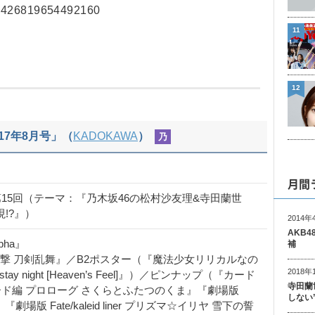
884426819654492160
11
12
17年8月号」（
KADOKAWA
）
乃
月間
ype」第15回（テーマ：『乃木坂46の松村沙友理&寺田蘭世
!?』）
2014年
AKB
pha』
補
活撃 刀剣乱舞』／B2ポスター（『魔法少女リリカルなの
2018年
e/stay night [Heaven’s Feel]』）／ピンナップ（『カード
寺田蘭
ード編 プロローグ さくらとふたつのくま』『劇場版
しない
y-約束』『劇場版 Fate/kaleid liner プリズマ☆イリヤ 雪下の誓