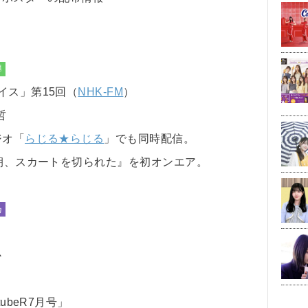
欅
イス」第15回（
NHK-FM
）
哲
ジオ「
らじる★らじる
」でも同時配信。
の朝、スカートを切られた』を初オンエア。
乃
か
ubeR7月号」