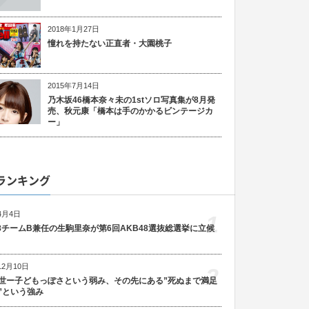
2018年1月27日
憧れを持たない正直者・大園桃子
2015年7月14日
乃木坂46橋本奈々未の1stソロ写真集が8月発
売、秋元康「橋本は手のかかるビンテージカ
ー」
ランキング
4月4日
1
48チームB兼任の生駒里奈が第6回AKB48選抜総選挙に立候
12月10日
2
世ー子どもっぽさという弱み、その先にある”死ぬまで満足
”という強み