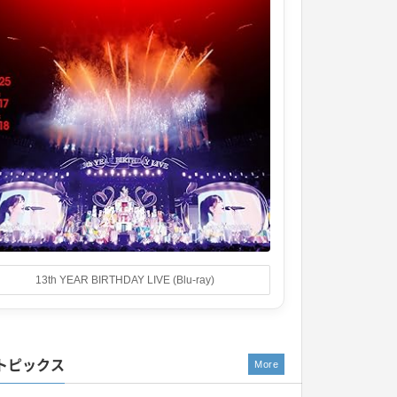
13th YEAR BIRTHDAY LIVE (Blu-ray)
トピックス
More