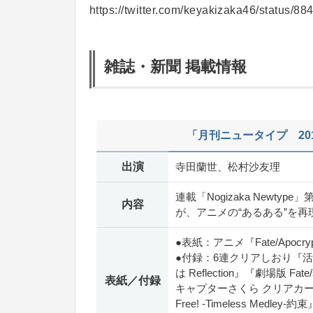
https://twitter.com/keyakizaka46/status/
雑誌・新聞 掲載情報
「月刊ニュータイプ 20
出演
寺田蘭世、松村沙友理
連載「Nogizaka Newt
内容
が、アニメの“あるある”を再現
●表紙：アニメ『Fate/Apocry
●付録：6連クリアしおり『
は Reflection』『劇場版 Fat
表紙／付録
キャプターさくら クリアカ
Free! -Timeless Medle