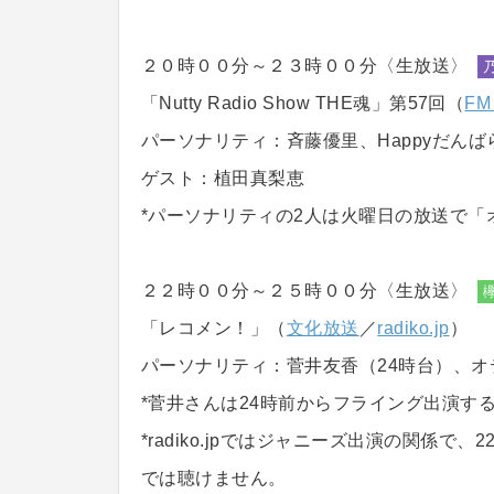
２０時００分～２３時００分〈生放送〉
「Nutty Radio Show THE魂」第57回（
FM
パーソナリティ：斉藤優里、Happyだんば
ゲスト：植田真梨恵
*パーソナリティの2人は火曜日の放送で「
２２時００分～２５時００分〈生放送〉
「レコメン！」（
文化放送
／
radiko.jp
）
パーソナリティ：菅井友香（24時台）、オ
*菅井さんは24時前からフライング出演す
*radiko.jpではジャニーズ出演の関係
では聴けません。