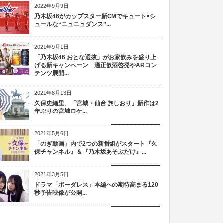
2022年9月9日
乃木坂46がカップスター新CMでキュート×シ
ュールな“ニュニュダンス”...
2021年9月1日
「乃木坂46 おとな選抜」がお家飲みを盛り上
げる新キャンペーン 適正飲酒啓発やARコン
テンツ展開...
2021年8月13日
久保史緒里、「宮城・仙台 旅しおり」新作は2
年ぶりの宮城ロケ...
2021年5月6日
「のぎ動画」内で2つの新番組がスタート『久
保チャンネル』＆『乃木坂あそぶだけ』...
2021年3月5日
ドラマ「ボーダレス」本編への期待高まる120
秒予告映像が公開...