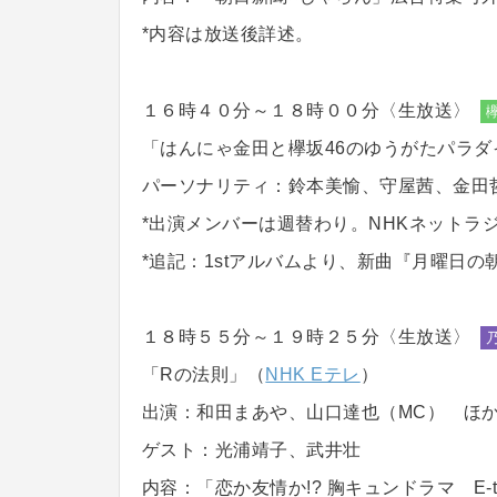
*内容は放送後詳述。
１６時４０分～１８時００分〈生放送〉
「はんにゃ金田と欅坂46のゆうがたパラダ
パーソナリティ：鈴本美愉、守屋茜、金田
*出演メンバーは週替わり。NHKネットラ
*追記：1stアルバムより、新曲『月曜日
１８時５５分～１９時２５分〈生放送〉
「Rの法則」（
NHK Eテレ
）
出演：和田まあや、山口達也（MC） ほ
ゲスト：光浦靖子、武井壮
内容：「恋か友情か!? 胸キュンドラマ E-t