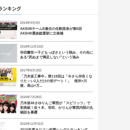
ランキング
2014年4月4日
AKB48チームB兼任の生駒里奈が第6回
AKB48選抜総選挙に立候補
2018年12月10日
寺田蘭世ー子どもっぽさという弱み、その先に
ある”死ぬまで満足しない”という強み
2017年8月19日
「乃木坂工事中」第118回は「今さら仲良くな
りた～い2人だけの初デート！」 桜井×川
後、高山×万...
2016年7月28日
乃木坂46さゆりんご軍団が「スピリッツ」で
初表紙！佐々木、寺田、かりんが軍団内部の丸
秘話を暴露
2015年12月31日
2015年度オリコン年間シングルランキング、