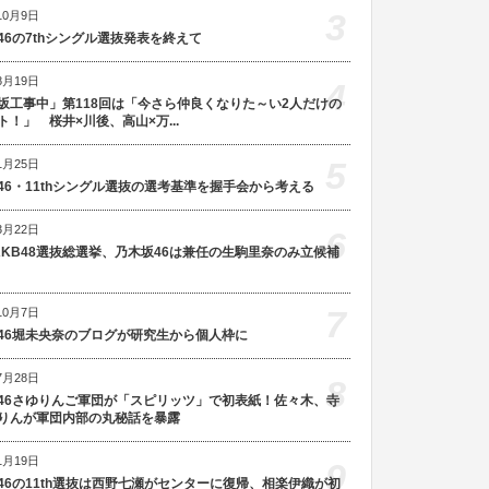
3
10月9日
46の7thシングル選抜発表を終えて
8月19日
4
坂工事中」第118回は「今さら仲良くなりた～い2人だけの
ト！」 桜井×川後、高山×万...
5
1月25日
46・11thシングル選抜の選考基準を握手会から考える
3月22日
6
AKB48選抜総選挙、乃木坂46は兼任の生駒里奈のみ立候補
7
10月7日
46堀未央奈のブログが研究生から個人枠に
7月28日
8
46さゆりんご軍団が「スピリッツ」で初表紙！佐々木、寺
りんが軍団内部の丸秘話を暴露
1月19日
9
46の11th選抜は西野七瀬がセンターに復帰、相楽伊織が初