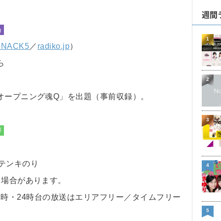
週間
乃
1
 NACK5
／
radiko.jp
）
ら
2
オープニング魂Q」を出題（事前収録）。
3
欅
テンキのり
4
る場合があります。
で、22時・24時台の放送はエリアフリー／タイムフリー
5