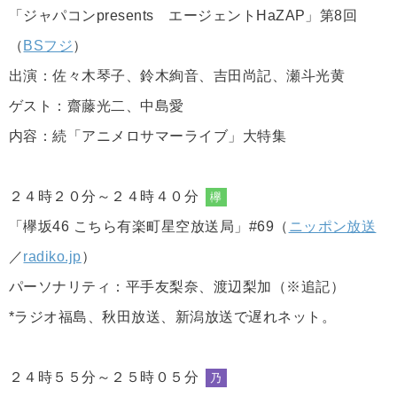
「ジャパコンpresents エージェントHaZAP」第8回
（
BSフジ
）
出演：佐々木琴子、鈴木絢音、吉田尚記、瀬斗光黄
ゲスト：齋藤光二、中島愛
内容：続「アニメロサマーライブ」大特集
２４時２０分～２４時４０分
欅
「欅坂46 こちら有楽町星空放送局」#69（
ニッポン放送
／
radiko.jp
）
パーソナリティ：平手友梨奈、渡辺梨加（※追記）
*ラジオ福島、秋田放送、新潟放送で遅れネット。
２４時５５分～２５時０５分
乃