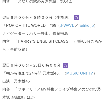
内容：「となりの駅のみさ先輩」第64回
翌日６時００分～８時００分〈生放送〉
乃
「POP OF THE WORLD」#69（
J-WAVE
／
radiko.jp
）
ナビゲーター：ハリー杉山、齋藤飛鳥
内容：「HARRY’S ENGLISH CLASS」（7時05分ごろか
ら・事前収録）
翌日６時００分～23日６時００分
乃
「朝から晩まで24時間 乃木坂46」（
MUSIC ON! TV
）
出演：乃木坂46
内容：「サキドリ！／MV特集／ライブ特集／のびのび乃
木坂 3期生!!」ほか