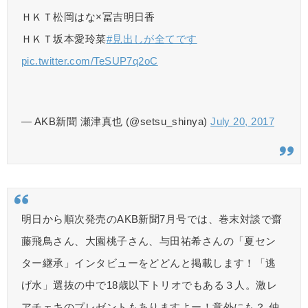
ＨＫＴ松岡はな×冨吉明日香
ＨＫＴ坂本愛玲菜
#見出しが全てです
pic.twitter.com/TeSUP7q2oC
— AKB新聞 瀬津真也 (@setsu_shinya)
July 20, 2017
明日から順次発売のAKB新聞7月号では、巻末対談で齋
藤飛鳥さん、大園桃子さん、与田祐希さんの「夏セン
ター継承」インタビューをどどんと掲載します！「逃
げ水」選抜の中で18歳以下トリオでもある３人。激レ
アチェキのプレゼントもありますよー！意外にも？ 仲