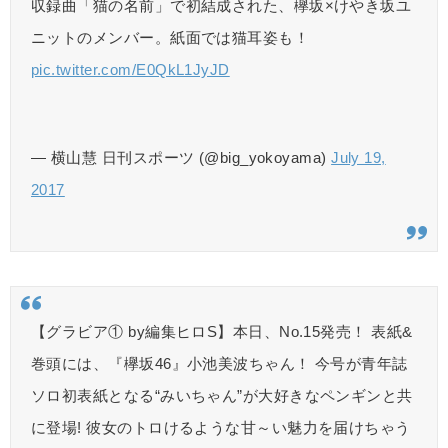
収録曲「猫の名前」で初結成された、欅坂×けやき坂ユ
ニットのメンバー。紙面では猫耳姿も！
pic.twitter.com/E0QkL1JyJD
— 横山慧 日刊スポーツ (@big_yokoyama)
July 19,
2017
【グラビア① by編集ヒロS】本日、No.15発売！ 表紙&
巻頭には、『欅坂46』小池美波ちゃん！ 今号が青年誌
ソロ初表紙となる“みいちゃん”が大好きなペンギンと共
に登場! 彼女のトロけるような甘～い魅力を届けちゃう