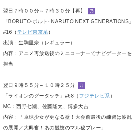
翌日７時００分～７時３０分【再】
乃
「BORUTO-ボルト- NARUTO NEXT GENERATIONS」
#16（
テレビ東京系
）
出演：生駒里奈（レギュラー）
内容：アニメ再放送後のミニコーナーでナビゲーターを
担当
翌日９時５５分～１０時２５分
乃
「ライオンのグータッチ」#68（
フジテレビ系
）
MC：西野七瀬、佐藤隆太、博多大吉
内容：「卓球少女が更なる壁！大会前最後の練習は波乱
の展開／大興奮！あの競技のマル秘プレー」