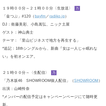
１９時００分～２１時００分〈生放送〉
乃
「金つぶ」#120（
bayfm
／
radiko.jp
）
DJ：衛藤美彩、小島嵩弘、ニック土屋
ゲスト：神山典士
テーマ：「里山ビジネスで地方を再生する」
*追記：18thシングルから、新曲『女は一人じゃ眠れな
い』を初オンエア。
２１時００分～〈生配信〉
乃
「乃木坂46 SHOWROOM個人配信」（
SHOWROOM
）
出演：山崎怜奈
*メンバーの配信予定はキャンペーンページにて随時更
新。