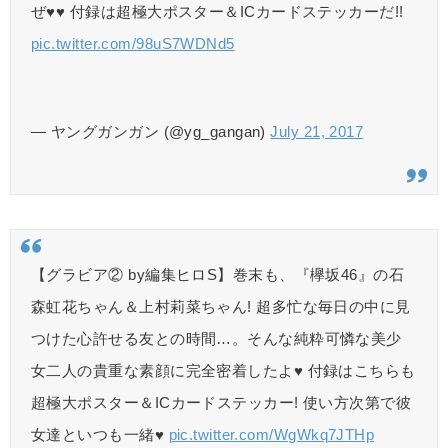
ぜ♥♥ 付録は超極大ポスター＆ICカードステッカーだ!!
pic.twitter.com/98uS7WDNd5
— ヤングガンガン (@yg_gangan)
July 21, 2017
【グラビア② by編集ヒロS】巻末も、『欅坂46』の石
森虹花ちゃん＆上村莉菜ちゃん! 超多忙な毎日の中に見
つけた心許せる友との時間…。そんな純粋可憐な美少
女二人の貴重な素顔に完全密着したよ♥ 付録はこちらも
超極大ポスター＆ICカードステッカー! 使い方次第で彼
女達といつも一緒♥
pic.twitter.com/WgWkq7JTHp