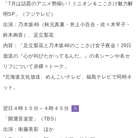
「7月は話題のアニメ勢揃い！ミニオン＆ここさけ魅力解
明SP」（フジテレビ）
出演：乃木坂46（秋元真夏・井上小百合・佐々木琴子・
鈴木絢音）、足立梨花
内容：「足立梨花と乃木坂46のここさけ女子夜会！29日
放送の『心が叫びたがってるんだ。』の名シーンや名セ
リフについて赤裸々トーク」
*北海道文化放送、めんこいテレビ、福島テレビで同時ネ
ット。
翌日４時１５分～４時４５分
乃
「開運音楽堂」（TBS）
出演：衛藤美彩 ほか