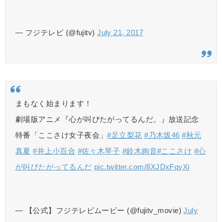
— フジテレビ (@fujitv)
July 21, 2017
まもなく始まります！
劇場版アニメ『心が叫びたがってるんだ。』放送記念
特番「ここさけ女子夜会」
#足立梨花
#乃木坂46
#秋元
真夏
#井上小百合
#佐々木琴子
#鈴木絢音
#ここさけ
#心
が叫びたがってるんだ
pic.twitter.com/8XJDxFqyXi
— 【公式】フジテレビムービー (@fujitv_movie)
July