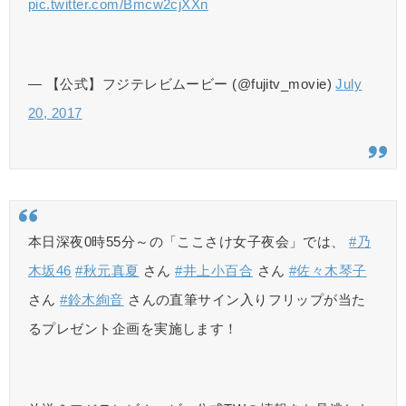
pic.twitter.com/Bmcw2cjXXn
— 【公式】フジテレビムービー (@fujitv_movie)
July
20, 2017
本日深夜0時55分～の「ここさけ女子夜会」では、
#乃
木坂46
#秋元真夏
さん
#井上小百合
さん
#佐々木琴子
さん
#鈴木絢音
さんの直筆サイン入りフリップが当た
るプレゼント企画を実施します！