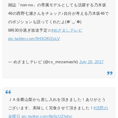
雑誌「non-no」の専属モデルとしても活躍する乃木坂
46の西野七瀬さんをチェック♪自分が考える乃木坂46で
のポジションも語ってくれたよ(❁´◡`❁)
6時30分過ぎ放送予定☆
#めざましテレビ
pic.twitter.com/9H3OKfZoLV
— めざましテレビ (@cx_mezamashi)
July 20, 2017
ＪＡ全農山梨から差し入れを頂きました！ありがとう
ございます。美味しく完食させて頂きました！
#沈黙の
金曜日
pic.twitter.com/8p5zUZhdsc