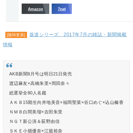
Amazon
7net
坂道シリーズ、2017年7月の雑誌・新聞掲載
[随時更新]
情報
AKB新聞8月号は明日21日発売
渡辺麻友×高橋朱里×岡田奈々
総選挙全80人名鑑
ＡＫＢ15期生向井地美音×福岡聖菜×谷口めぐ×込山榛香
ＮＭＢ白間美瑠×吉田朱里
ＮＧＴ新公演＆荻野由佳
ＳＫＥ小畑優奈×江籠裕奈