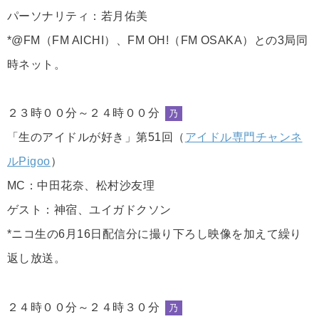
パーソナリティ：若月佑美
*@FM（FM AICHI）、FM OH!（FM OSAKA）との3局同
時ネット。
２３時００分～２４時００分
乃
「生のアイドルが好き」第51回（
アイドル専門チャンネ
ルPigoo
）
MC：中田花奈、松村沙友理
ゲスト：神宿、ユイガドクソン
*ニコ生の6月16日配信分に撮り下ろし映像を加えて繰り
返し放送。
２４時００分～２４時３０分
乃