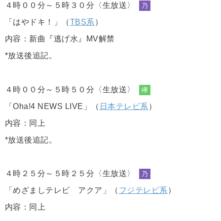
４時００分～５時３０分〈生放送〉
乃
「はやドキ！」（
TBS系
）
内容：新曲『逃げ水』MV解禁
*放送後追記。
４時００分～５時５０分〈生放送〉
欅
「Oha!4 NEWS LIVE」（
日本テレビ系
）
内容：同上
*放送後追記。
４時２５分～５時２５分〈生放送〉
乃
「めざましテレビ アクア」（
フジテレビ系
）
内容：同上