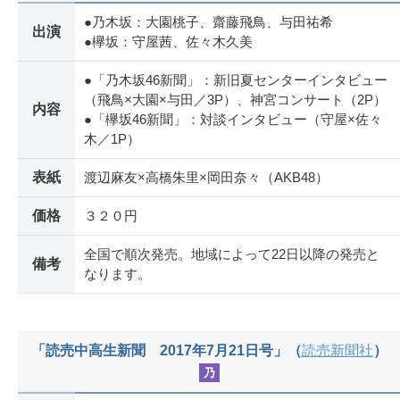
●乃木坂：大園桃子、齋藤飛鳥、与田祐希
出演
●欅坂：守屋茜、佐々木久美
●「乃木坂46新聞」：新旧夏センターインタビュー
（飛鳥×大園×与田／3P）、神宮コンサート（2P）
内容
●「欅坂46新聞」：対談インタビュー（守屋×佐々
木／1P）
表紙
渡辺麻友×高橋朱里×岡田奈々（AKB48）
価格
３２０円
全国で順次発売。地域によって22日以降の発売と
備考
なります。
「読売中高生新聞 2017年7月21日号」（
読売新聞社
）
乃