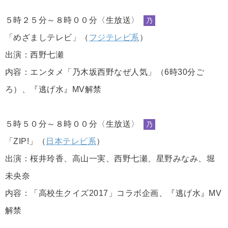
５時２５分～８時００分〈生放送〉
乃
「めざましテレビ」（
フジテレビ系
）
出演：西野七瀬
内容：エンタメ「乃木坂西野なぜ人気」（6時30分ご
ろ）、『逃げ水』MV解禁
５時５０分～８時００分〈生放送〉
乃
「ZIP!」（
日本テレビ系
）
出演：桜井玲香、高山一実、西野七瀬、星野みなみ、堀
未央奈
内容：「高校生クイズ2017」コラボ企画、『逃げ水』MV
解禁