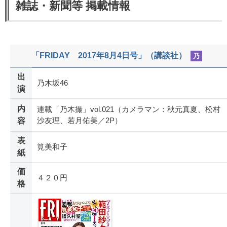
雑誌・新聞等 掲載情報
「FRIDAY 2017年8月4日号」（講談社）
乃
出
乃木坂46
演
内
連載「乃木撮」vol.021（カメラマン：秋元真夏、松村
沙友理、若月佑美／2P）
容
表
筧美和子
紙
価
４２０円
格