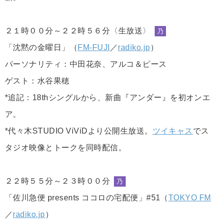
２１時００分～２２時５６分〈生放送〉
乃
「沈黙の金曜日」（
FM-FUJI
／
radiko.jp
）
パーソナリティ：中田花奈、アルコ＆ピース
ゲスト：水谷果穂
*追記：18thシングルから、新曲『アンダー』を初オンエ
ア。
*代々木STUDIO ViViDより公開生放送。
ツイキャス
でス
タジオ映像とトークを同時配信。
２２時５５分～２３時００分
乃
「佐川急便 presents ココロの宅配便」#51（
TOKYO FM
／
radiko.jp
）