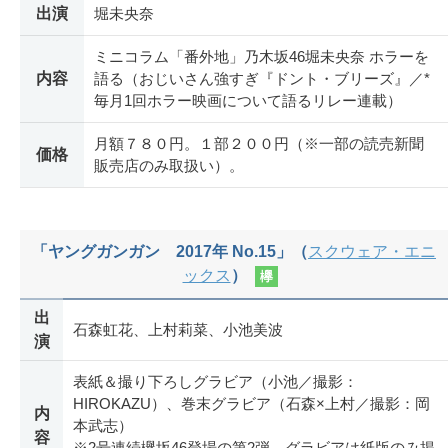
出演
堀未央奈
ミニコラム「番外地」乃木坂46堀未央奈 ホラーを
内容
語る（おじいさん強すぎ『ドント・ブリーズ』／*
毎月1回ホラー映画について語るリレー連載）
月額７８０円。１部２００円（※一部の読売新聞
価格
販売店のみ取扱い）。
「ヤングガンガン 2017年 No.15」（
スクウェア・エニ
ックス
）
欅
出
石森虹花、上村莉菜、小池美波
演
表紙＆撮り下ろしグラビア（小池／撮影：
HIROKAZU）、巻末グラビア（石森×上村／撮影：岡
内
本武志）
容
※2号連続欅坂46登場の第2弾。グラビアは紙版のみ掲