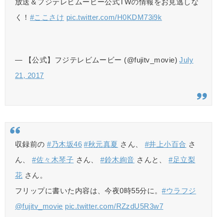
放送＆フジテレビムービー公式TWの情報をお見逃しな
く！
#ここさけ
pic.twitter.com/H0KDM73i9k
— 【公式】フジテレビムービー (@fujitv_movie)
July
21, 2017
収録前の
#乃木坂46
#秋元真夏
さん、
#井上小百合
さ
ん、
#佐々木琴子
さん、
#鈴木絢音
さんと、
#足立梨
花
さん。
フリップに書いた内容は、今夜0時55分に。
#ウラフジ
@fujitv_movie
pic.twitter.com/RZzdU5R3w7