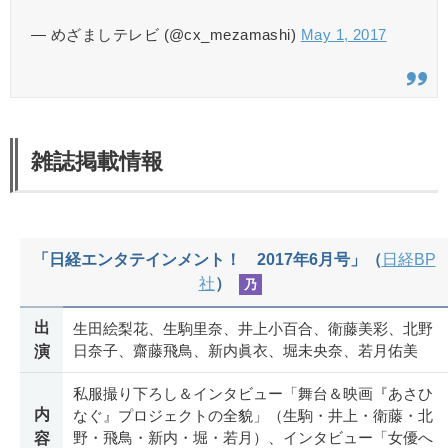
— めざましテレビ (@cx_mezamashi)
May 1, 2017
雑誌掲載情報
「日経エンタテインメント！ 2017年6月号」（
日経BP
社
）
乃
出
生田絵梨花、生駒里奈、井上小百合、衛藤美彩、北野
日奈子、齋藤飛鳥、新内眞衣、堀未央奈、若月佑美
演
私服撮り下ろし＆インタビュー「舞台＆映画『あさひ
内
なぐ』プロジェクトの全貌」（生駒・井上・衛藤・北
野・飛鳥・新内・堀・若月）、インタビュー「女優へ
容