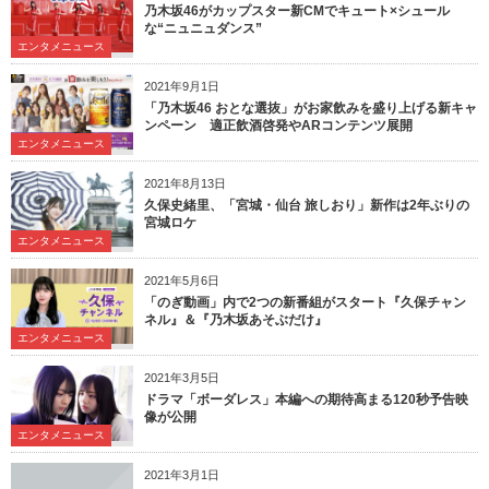
乃木坂46がカップスター新CMでキュート×シュール
な“ニュニュダンス”
エンタメニュース
2021年9月1日
「乃木坂46 おとな選抜」がお家飲みを盛り上げる新キャ
ンペーン 適正飲酒啓発やARコンテンツ展開
エンタメニュース
2021年8月13日
久保史緒里、「宮城・仙台 旅しおり」新作は2年ぶりの
宮城ロケ
エンタメニュース
2021年5月6日
「のぎ動画」内で2つの新番組がスタート『久保チャン
ネル』＆『乃木坂あそぶだけ』
エンタメニュース
2021年3月5日
ドラマ「ボーダレス」本編への期待高まる120秒予告映
像が公開
エンタメニュース
2021年3月1日