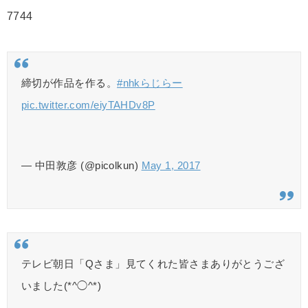
7744
締切が作品を作る。
#nhkらじらー
pic.twitter.com/eiyTAHDv8P
— 中田敦彦 (@picolkun)
May 1, 2017
テレビ朝日「Qさま」見てくれた皆さまありがとうござ
いました(*^◯^*)