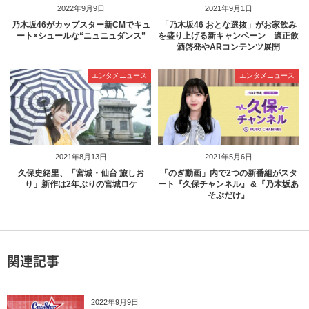
2022年9月9日
2021年9月1日
乃木坂46がカップスター新CMでキュ
「乃木坂46 おとな選抜」がお家飲み
ート×シュールな“ニュニュダンス”
を盛り上げる新キャンペーン 適正飲
酒啓発やARコンテンツ展開
エンタメニュース
エンタメニュース
2021年8月13日
2021年5月6日
久保史緒里、「宮城・仙台 旅しお
「のぎ動画」内で2つの新番組がスタ
り」新作は2年ぶりの宮城ロケ
ート『久保チャンネル』＆『乃木坂あ
そぶだけ』
関連記事
2022年9月9日