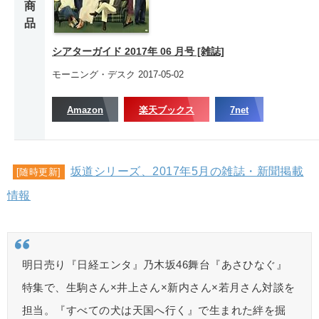
商
品
シアターガイド 2017年 06 月号 [雑誌]
モーニング・デスク 2017-05-02
Amazon
楽天ブックス
7net
坂道シリーズ、2017年5月の雑誌・新聞掲載
[随時更新]
情報
明日売り『日経エンタ』乃木坂46舞台『あさひなぐ』
特集で、生駒さん×井上さん×新内さん×若月さん対談を
担当。『すべての犬は天国へ行く』で生まれた絆を掘