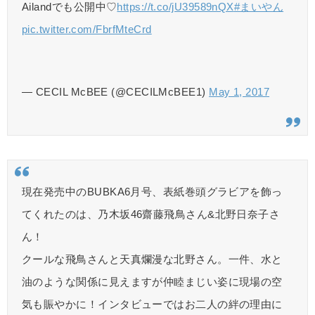
Ailandでも公開中♡
https://t.co/jU39589nQX
#まいやん
pic.twitter.com/FbrfMteCrd
— CECIL McBEE (@CECILMcBEE1)
May 1, 2017
現在発売中のBUBKA6月号、表紙巻頭グラビアを飾っ
てくれたのは、乃木坂46齋藤飛鳥さん&北野日奈子さ
ん！
クールな飛鳥さんと天真爛漫な北野さん。一件、水と
油のような関係に見えますが仲睦まじい姿に現場の空
気も賑やかに！インタビューではお二人の絆の理由に