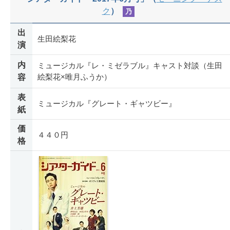
ク
）
乃
出
生田絵梨花
演
内
ミュージカル『レ・ミゼラブル』キャスト対談（生田
絵梨花×唯月ふうか）
容
表
ミュージカル『グレート・ギャツビー』
紙
価
４４０円
格