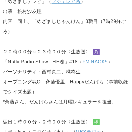
「めざましテレビ」（
フジテレビ系
）
出演：松村沙友理
内容：同上、「めざましじゃんけん」3戦目（7時29分ご
ろ）
２０時００分～２３時００分〈生放送〉
乃
「Nutty Radio Show THE魂」#18（
FM NACK5
）
パーソナリティ：西村真二、橘柊生
オープニング魂Q：斉藤優里、Happyだんばら（事前収録
でクイズ出題）
*斉藤さん、だんばらさんは月曜レギュラーを担当。
翌日１時００分～２時００分〈生放送〉
欅
「ザ・ヒットスタジオ（火）」（
MBSラジオ
）