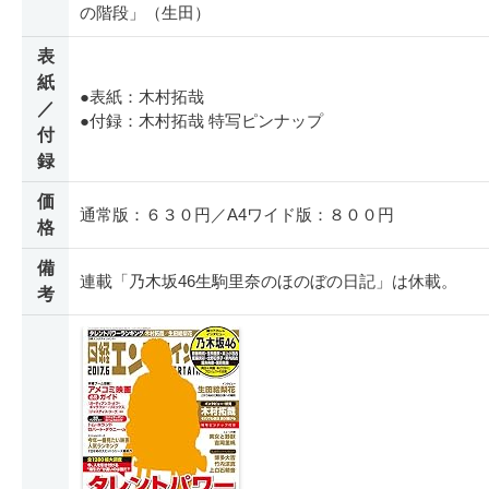
の階段」（生田）
表
紙
●表紙：木村拓哉
／
●付録：木村拓哉 特写ピンナップ
付
録
価
通常版：６３０円／A4ワイド版：８００円
格
備
連載「乃木坂46生駒里奈のほのぼの日記」は休載。
考