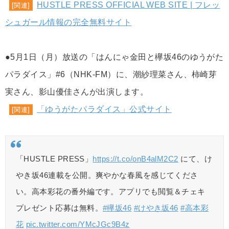
HUSTLE PRESS OFFICIAL WEB SITE | フレッ
[関連]
シュガール情報の完全無料サイト
●5月1日（月）放送の「はんにゃ金田と欅坂46のゆうがた
パラダイス」#6（NHK-FM）に、潮紗理菜さん、柿崎芽
実さん、影山優佳さんが出演します。
「ゆうがたパラダイス」公式サイト
[関連]
「HUSTLE PRESS」
https://t.co/onB4alM2C2
にて、け
やき坂46連載を公開。爽やかな春風を感じてくださ
い。高本彩花の番外編です。アプリでも閲覧＆チェキ
プレゼント応募は無料。
#欅坂46
#けやき坂46
#高本彩
花
pic.twitter.com/YMcJGc9B4z