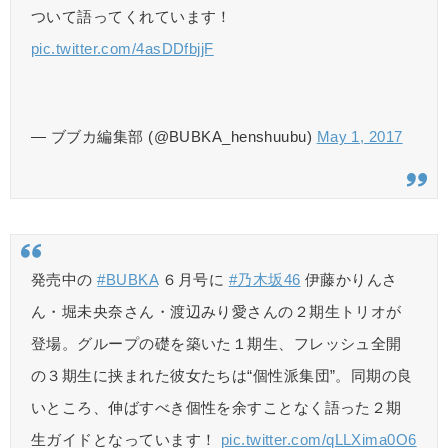
ついて語ってくれています！
pic.twitter.com/4asDDfbjjF
— ブブカ編集部 (@BUBKA_henshuubu)
May 1, 2017
発売中の
#BUBKA
６月号に
#乃木坂46
伊藤かりんさ
ん・堀未央奈さん・渡辺みり愛さんの２期生トリオが
登場。グループの礎を築いた１期生、フレッシュ全開
の３期生に挟まれた彼女たちは“個性派集団”。同期の良
いところ、伸ばすべき個性を余すことなく語った２期
生ガイドとなっています！
pic.twitter.com/qLLXima0O6