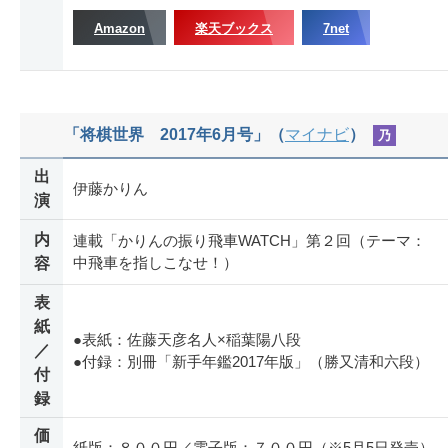
Amazon
楽天ブックス
7net
「将棋世界 2017年6月号」（
マイナビ
）
乃
出
伊藤かりん
演
内
連載「かりんの振り飛車WATCH」第２回（テーマ：
中飛車を指しこなせ！）
容
表
紙
●表紙：佐藤天彦名人×稲葉陽八段
／
●付録：別冊「新手年鑑2017年版」（勝又清和六段）
付
録
価
紙版：８００円／電子版：７００円（※5月5日発売）