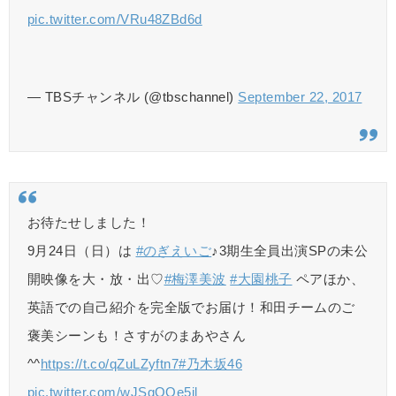
pic.twitter.com/VRu48ZBd6d
— TBSチャンネル (@tbschannel)
September 22, 2017
お待たせしました！
9月24日（日）は
#のぎえいご
♪3期生全員出演SPの未公
開映像を大・放・出♡
#梅澤美波
#大園桃子
ペアほか、
英語での自己紹介を完全版でお届け！和田チームのご
褒美シーンも！さすがのまあやさん
^^
https://t.co/qZuLZyftn7
#乃木坂46
pic.twitter.com/wJSgQOe5jl