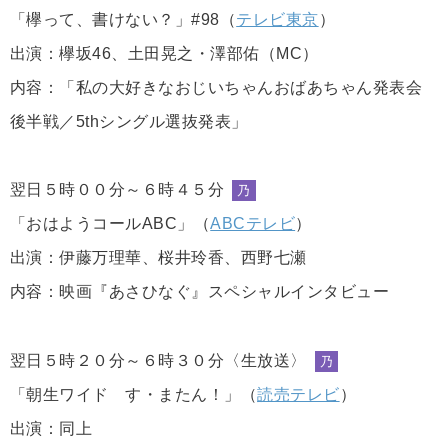
「欅って、書けない？」#98（
テレビ東京
）
出演：欅坂46、土田晃之・澤部佑（MC）
内容：「私の大好きなおじいちゃんおばあちゃん発表会
後半戦／5thシングル選抜発表」
翌日５時００分～６時４５分
乃
「おはようコールABC」（
ABCテレビ
）
出演：伊藤万理華、桜井玲香、西野七瀬
内容：映画『あさひなぐ』スペシャルインタビュー
翌日５時２０分～６時３０分〈生放送〉
乃
「朝生ワイド す・またん！」（
読売テレビ
）
出演：同上