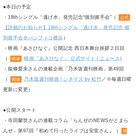
●本日の予定
・18thシングル「逃げ水」発売記念“個別握手会”（
公式
【詳細のお知らせ】18thシングル「逃げ水」発売記念 個
別握手会＠パシフィコ横浜
）
・映画『あさひなぐ』公開記念 西日本舞台挨拶２日目
（
映画『あさひなぐ』 公式サイト | ニュース
）
関連
・能條愛未さんの連載企画「乃木坂週刊映画」第49回
（
乃木坂週刊映画 | シネマズ by 松竹
／※毎週日曜
関連
更新に変更）
●公開スタート
・寺田蘭世さんの連載コラム「らんぜのNEWSがとまら
んぜ」第97回『初めて行ったライブは安室さん』（
関