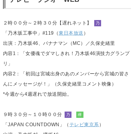
２時００分～２時３０分【遅れネット】
乃
「乃木坂工事中」#119（
東日本放送
）
出演：乃木坂46、バナナマン（MC）／久保史緒里
内容1：「女優魂でダマしきれ！乃木坂46演技力グランプ
リ」
内容2：「初回は宮城出身のあのメンバーから宮城の皆さ
んにメッセージが！」（久保史緒里コメント映像）
*今週から4週遅れで放送開始。
９時３０分～１０時００分
乃
欅
「JAPAN COUNTDOWN」（
テレビ東京系
）