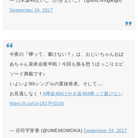
— 乃木坂46えいご（のぎえいご） (@tbschnogieigo)
September 24, 2017
今夜の『欅って、書けない？』は、おじいちゃんおば
あちゃん発表会後半戦！今回も孫を想うほっこりエピ
ソード満載です♪
いよいよ5thシングルの選抜発表。そして….
お見逃しなく！
#欅坂46
#けやき坂46
#欅って書けない
https://t.co/UyUG7FrD1N
— 庄司宇芽香 (@UMEMOMOKA)
September 24, 2017