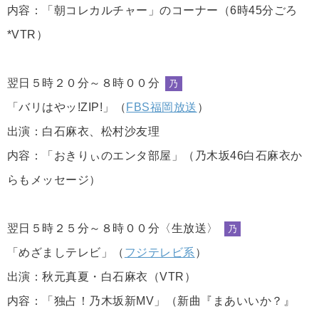
内容：「朝コレカルチャー」のコーナー（6時45分ごろ
*VTR）
翌日５時２０分～８時００分
乃
「バリはやッ!ZIP!」（
FBS福岡放送
）
出演：白石麻衣、松村沙友理
内容：「おきりぃのエンタ部屋」（乃木坂46白石麻衣か
らもメッセージ）
翌日５時２５分～８時００分〈生放送〉
乃
「めざましテレビ」（
フジテレビ系
）
出演：秋元真夏・白石麻衣（VTR）
内容：「独占！乃木坂新MV」（新曲『まあいいか？』