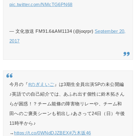
pic.twitter.com/NMcTG6PN68
— 文化放送 FM91.6&AM1134 (@joqrpr)
September 20,
2017
今月の『
#のぎえいご
』は3期生全員出演SPの未公開編
♪英語での自己紹介では、あふれ出す個性に鈴木拓さん
らが困惑！？チーム能條の障害物リレーや、チーム和
田へのご褒美シーンも初出し♪あさって24日（日）午後
11時半から♪
→
https://t.co/0WNdDJZBEX
#乃木坂46