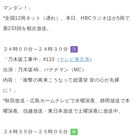
マンタン！」
*全国12局ネット（遅れ）。本日、HBCラジオほか5局で
第233回を順次放送。
２４時００分～２４時３０分
乃
「乃木坂工事中」#123（
テレビ東京系
）
出演：乃木坂46、バナナマン（MC）
内容：「衝撃の将来こうなって総選挙 皆の心が丸裸
に！」
*秋田放送・広島ホームテレビで水曜深夜、静岡放送で木
曜深夜、信越放送・東日本放送で土曜深夜に放送中。
２４時３５分～２５時０５分
欅