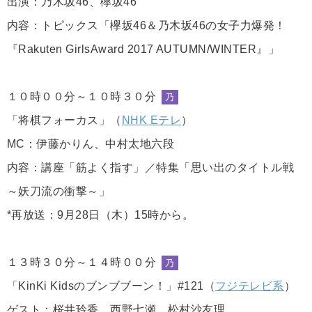
出演：乃木坂46、欅坂46
内容：トピックス「欅坂46＆乃木坂46の女子力爆発！
『Rakuten GirlsAward 2017 AUTUMN/WINTER』」
１０時００分～１０時３０分
乃
「将棋フォーカス」（
NHK Eテレ
）
MC：伊藤かりん、中村太地六段
内容：講座「筋よく指す」／特集「思い出のタイトル戦
～妖刀流の衝撃～」
*再放送：9月28日（木）15時から。
１３時３０分～１４時００分
乃
「KinKi Kidsのブンブブーン！」#121（
フジテレビ系
）
ゲスト：桜井玲香、西野七瀬、松村沙友理