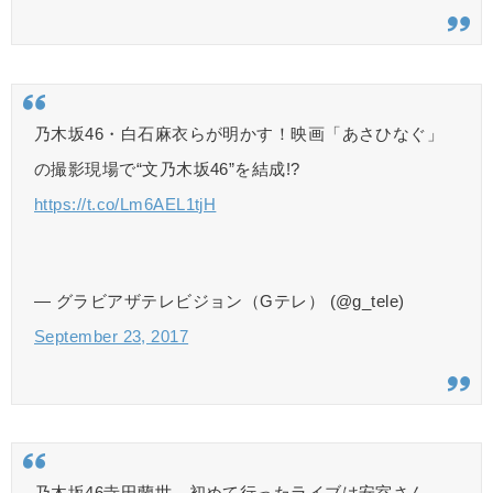
乃木坂46・白石麻衣らが明かす！映画「あさひなぐ」
の撮影現場で“文乃木坂46”を結成!?
https://t.co/Lm6AEL1tjH
— グラビアザテレビジョン（Gテレ） (@g_tele)
September 23, 2017
乃木坂46寺田蘭世 初めて行ったライブは安室さん