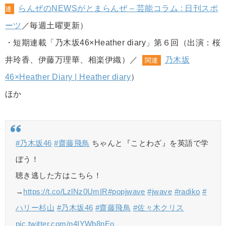
らんぜのNEWSがとまらんぜ – 芸能コラム : 日刊スポ
連
ーツ
／毎週土曜更新）
・短期連載「乃木坂46×Heather diary」第６回（出演：桜
井玲香、伊藤万理華、相楽伊織）／
乃木坂
関連
46×Heather Diary | Heather diary
）
ほか
#乃木坂46
#齋藤飛鳥
ちゃんと『ことわざ』を英語で学
ぼう！
聴き逃した方はこちら！
→
https://t.co/LzlNz0UmIR
#popjwave
#jwave
#radiko
#
ハリー杉山
#乃木坂46
#齋藤飛鳥
#佐々木クリス
pic.twitter.com/n4IYWb8nEo