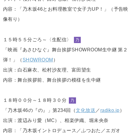
内容：「乃木坂46とお料理教室で女子力UP！」（予告映
像有り）
１５時５５分ごろ～〈生配信〉
乃
「映画『あさひなぐ』舞台挨拶SHOWROOM生中継 第２
弾！」（
SHOWROOM
）
出演：白石麻衣、松村沙友理、富田望生
内容：舞台挨拶前、舞台挨拶の模様を生中継
１８時００分～１８時３０分
乃
「乃木坂46の『の』」第234回（
文化放送
／
radiko.jp
）
出演：渡辺みり愛（MC）、相楽伊織、堀未央奈
内容：「乃木坂イントロデュース／ふつおた／エガオ