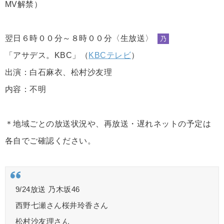
MV解禁）
翌日６時００分～８時００分〈生放送〉
乃
「アサデス。KBC」（
KBCテレビ
）
出演：白石麻衣、松村沙友理
内容：不明
＊地域ごとの放送状況や、再放送・遅れネットの予定は
各自でご確認ください。
9/24放送 乃木坂46
西野七瀬さん桜井玲香さん
松村沙友理さん