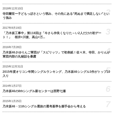
2018年12月10日
2
寺田蘭世ー子どもっぽさという弱み、その先にある”死ぬまで満足しない”とい
う強み
2017年8月19日
3
「乃木坂工事中」第118回は「今さら仲良くなりた～い2人だけの初デー
ト！」 桜井×川後、高山×万...
2016年7月28日
4
乃木坂46さゆりんご軍団が「スピリッツ」で初表紙！佐々木、寺田、かりんが
軍団内部の丸秘話を暴露
2015年12月31日
5
2015年度オリコン年間シングルランキング、乃木坂46シングル3作がトップ10
入り
6
2014年1月27日
乃木坂46の8thシングル新センターは西野七瀬
7
2015年1月25日
乃木坂46・11thシングル選抜の選考基準を握手会から考える