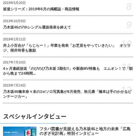
8
2019年5月20日
坂道シリーズ：2019年6月の掲載誌・商品情報
9
2013年10月9日
乃木坂46の7thシングル選抜発表を終えて
2019年2月11日
10
井上小百合が「らじらー！」卒業を発表「お芝居をやっていきたい」 オリラ
ジ、桜井玲香も激励
2017年7月10日
11
4ヶ月連続放送「のびのび乃木坂 3期生!!」や新曲MV特集も エムオン！で「朝
から晩まで24時間...
2015年7月14日
12
乃木坂46橋本奈々未の1stソロ写真集が8月発売、秋元康「橋本は手のかかるビ
ンテージカー」
スペシャルインタビュー
フタバ図書が見据える乃木坂46と地方の未来「広島
のぎざ化計画」特別インタビュー