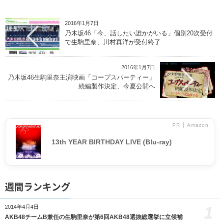
2016年1月7日
乃木坂46「今、話したい誰かがいる」個別20次受付
で生駒里奈、川村真洋が受付終了
2016年1月7日
乃木坂46生駒里奈主演映画「コープスパーティー」
続編製作決定、今夏公開へ
PR │ Amazon
13th YEAR BIRTHDAY LIVE (Blu-ray)
週間ランキング
1
2014年4月4日
AKB48チームB兼任の生駒里奈が第6回AKB48選抜総選挙に立候補