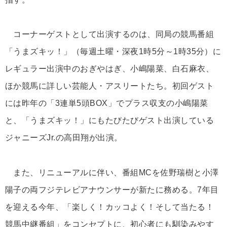
コーナーゲストとして出演するのは、同局の競馬番組
「うまズキッ！」（毎週土曜・深夜1時5分～1時35分）に
レギュラー出演中のおぎやはぎ、小嶋陽菜、白石麻衣、
ほか競馬に詳しい芸能人・アスリートたち。初回ゲスト
には昨年の「3連単5頭BOX」でプラス収支の小嶋陽菜
と、「うまズキッ！」にもたびたびゲスト出演している
ジャニーズJr.の高田翔が出演。
また、リニューアルに伴い、番組MCを佐野瑞樹と小澤
陽子の両フジテレビアナウンサーが新たに務める。7年目
を迎える今年、「楽しく！カッコよく！そして当たる！
競馬中継番組」をコンセプトに、初心者にも馴染みやす