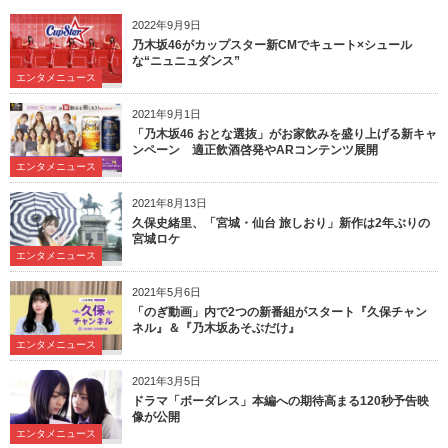
2022年9月9日
乃木坂46がカップスター新CMでキュート×シュール
な“ニュニュダンス”
エンタメニュース
2021年9月1日
「乃木坂46 おとな選抜」がお家飲みを盛り上げる新キャ
ンペーン 適正飲酒啓発やARコンテンツ展開
エンタメニュース
2021年8月13日
久保史緒里、「宮城・仙台 旅しおり」新作は2年ぶりの
宮城ロケ
エンタメニュース
2021年5月6日
「のぎ動画」内で2つの新番組がスタート『久保チャン
ネル』＆『乃木坂あそぶだけ』
エンタメニュース
2021年3月5日
ドラマ「ボーダレス」本編への期待高まる120秒予告映
像が公開
エンタメニュース