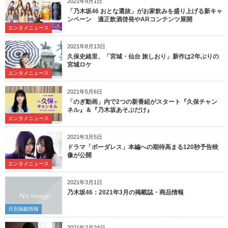
2021年9月1日
「乃木坂46 おとな選抜」がお家飲みを盛り上げる新キャ
ンペーン 適正飲酒啓発やARコンテンツ展開
エンタメニュース
2021年8月13日
久保史緒里、「宮城・仙台 旅しおり」新作は2年ぶりの
宮城ロケ
エンタメニュース
2021年5月6日
「のぎ動画」内で2つの新番組がスタート『久保チャン
ネル』＆『乃木坂あそぶだけ』
エンタメニュース
2021年3月5日
ドラマ「ボーダレス」本編への期待高まる120秒予告映
像が公開
エンタメニュース
2021年3月1日
乃木坂46：2021年3月の掲載誌・商品情報
月別掲載情報
2021年2月24日