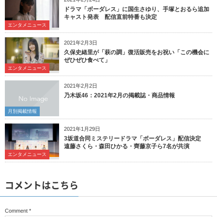
ドラマ「ボーダレス」に国生さゆり、手塚とおるら追加
キャスト発表 配信直前特番も決定
エンタメニュース
2021年2月3日
久保史緒里が「萩の調」復活販売をお祝い「この機会に
ぜひぜひ食べて」
エンタメニュース
2021年2月2日
乃木坂46：2021年2月の掲載誌・商品情報
月別掲載情報
2021年1月29日
3坂道合同ミステリードラマ「ボーダレス」配信決定
遠藤さくら・森田ひかる・齊藤京子ら7名が共演
エンタメニュース
コメントはこちら
Comment
*