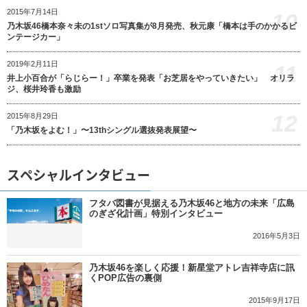
2015年7月14日
10
乃木坂46橋本奈々未の1stソロ写真集が8月発売、秋元康「橋本は手のかかるビ
ンテージカー」
2019年2月11日
11
井上小百合が「らじらー！」卒業を発表「お芝居をやっていきたい」 オリラ
ジ、桜井玲香も激励
12
2015年8月29日
「乃木坂をよむ！」〜13thシングル選抜発表展望〜
スペシャルインタビュー
フタバ図書が見据える乃木坂46と地方の未来「広島
のぎざ化計画」特別インタビュー
2016年5月3日
乃木坂46を楽しく応援！新星堂アトレ吉祥寺店に訊
くPOP広告の裏側
2015年9月17日