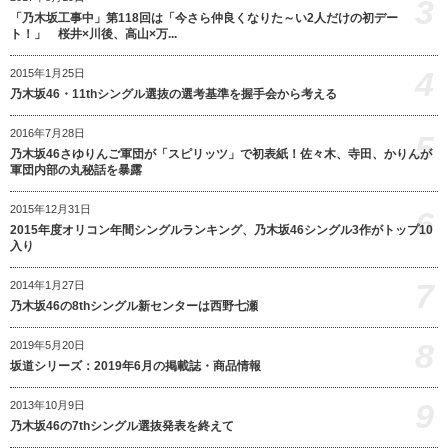
3
「乃木坂工事中」第118回は「今さら仲良くなりた～い2人だけの初デー
ト！」 桜井×川後、高山×万...
4
2015年1月25日
乃木坂46・11thシングル選抜の選考基準を握手会から考える
2016年7月28日
5
乃木坂46さゆりんご軍団が「スピリッツ」で初表紙！佐々木、寺田、かりんが
軍団内部の丸秘話を暴露
2015年12月31日
6
2015年度オリコン年間シングルランキング、乃木坂46シングル3作がトップ10
入り
7
2014年1月27日
乃木坂46の8thシングル新センターは西野七瀬
8
2019年5月20日
坂道シリーズ：2019年6月の掲載誌・商品情報
9
2013年10月9日
乃木坂46の7thシングル選抜発表を終えて