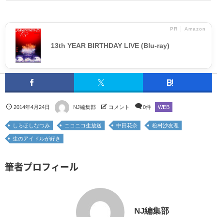
PR │ Amazon
13th YEAR BIRTHDAY LIVE (Blu-ray)
2014年4月24日
NJ編集部
コメント
0件
WEB
しらほしなつみ
ニコニコ生放送
中田花奈
松村沙友理
生のアイドルが好き
筆者プロフィール
NJ編集部