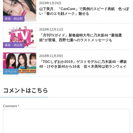
2019年1月24日
山下美月、「CanCam」で異例のスピード表紙 色っぽ
い「春のエモ顔メーク」魅せる
書籍・雑誌類
2018年12月11日
「月刊TVガイド」新春超特大号に乃木坂46 “最強選
抜”が登場、西野七瀬へのラストメッセージも
書籍・雑誌類
2018年11月29日
「TGCしずおか2019」ゲストモデルに乃木坂46・欅坂
46・けやき坂46から16名 佐々木美玲は初ランウェイ
イベント
コメントはこちら
Comment
*