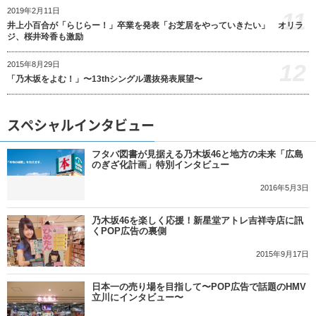
2019年2月11日
11
井上小百合が「らじらー！」卒業を発表「お芝居をやっていきたい」 オリラ
ジ、桜井玲香も激励
12
2015年8月29日
「乃木坂をよむ！」〜13thシングル選抜発表展望〜
スペシャルインタビュー
フタバ図書が見据える乃木坂46と地方の未来「広島
のぎざ化計画」特別インタビュー
2016年5月3日
乃木坂46を楽しく応援！新星堂アトレ吉祥寺店に訊
くPOP広告の裏側
2015年9月17日
日本一の売り場を目指して〜POP広告で話題のHMV
立川にインタビュー〜