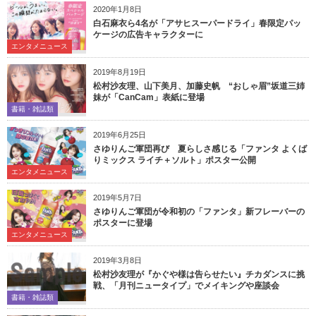
2020年1月8日
白石麻衣ら4名が「アサヒスーパードライ」春限定パッ
ケージの広告キャラクターに
エンタメニュース
2019年8月19日
松村沙友理、山下美月、加藤史帆 “おしゃ眉”坂道三姉
妹が「CanCam」表紙に登場
書籍・雑誌類
2019年6月25日
さゆりんご軍団再び 夏らしさ感じる「ファンタ よくば
りミックス ライチ＋ソルト」ポスター公開
エンタメニュース
2019年5月7日
さゆりんご軍団が令和初の「ファンタ」新フレーバーの
ポスターに登場
エンタメニュース
2019年3月8日
松村沙友理が『かぐや様は告らせたい』チカダンスに挑
戦、「月刊ニュータイプ」でメイキングや座談会
書籍・雑誌類