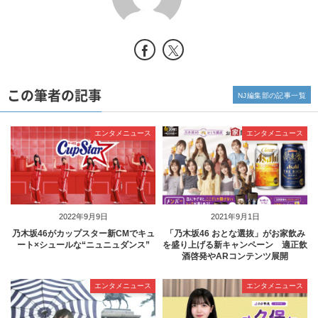
この筆者の記事
NJ編集部の記事一覧
エンタメニュース
エンタメニュース
2022年9月9日
2021年9月1日
乃木坂46がカップスター新CMでキュ
「乃木坂46 おとな選抜」がお家飲み
ート×シュールな“ニュニュダンス”
を盛り上げる新キャンペーン 適正飲
酒啓発やARコンテンツ展開
エンタメニュース
エンタメニュース