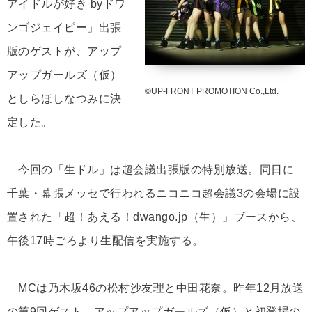
アイドルが好き byドワ
ンゴジェイピー」出張
版のゲストが、アップ
アップガールズ（仮）
©UP-FRONT PROMOTION Co.,Ltd.
としらほしなつみに決
定した。
今回の「生ドル」は超会議出張版の特別放送。同日に
千葉・幕張メッセで行われるニコニコ超会議3の会場に設
置された「超！あえる！dwango.jp（生）」ブースから、
午後17時ごろより生配信を実施する。
MCは乃木坂46の松村沙友理と中田花奈。昨年12月放送
の第9回ゲスト、アップアップガールズ（仮）と初登場の