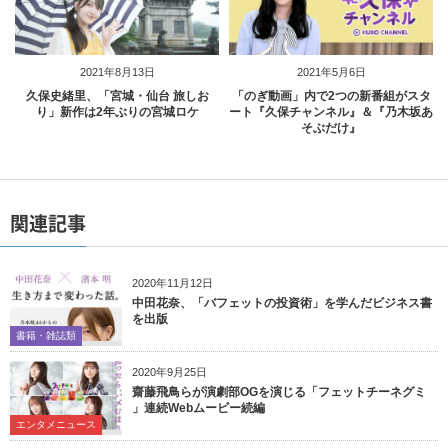
2021年8月13日
2021年5月6日
久保史緒里、「宮城・仙台 旅しお
「のぎ動画」内で2つの新番組がスタ
り」新作は2年ぶりの宮城ロケ
ート『久保チャンネル』＆『乃木坂あ
そぶだけ』
関連記事
2020年11月12日
中田花奈、「バフェットの投資術」を学んだビジネス書
を出版
書籍・雑誌類
2020年9月25日
齋藤飛鳥らが演劇部OGを演じる「フェットチーネグミ
」連続Webムービー続編
エンタメニュース