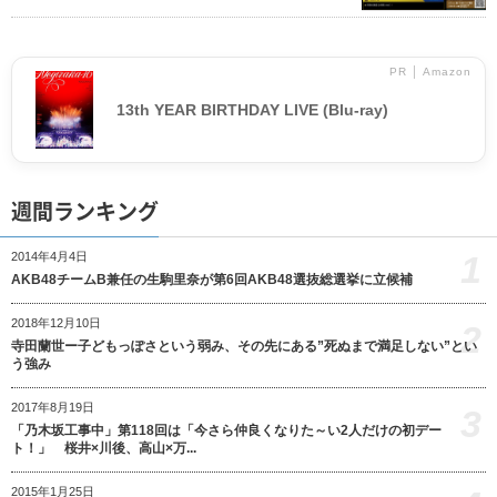
PR │ Amazon
13th YEAR BIRTHDAY LIVE (Blu-ray)
週間ランキング
1
2014年4月4日
AKB48チームB兼任の生駒里奈が第6回AKB48選抜総選挙に立候補
2018年12月10日
2
寺田蘭世ー子どもっぽさという弱み、その先にある”死ぬまで満足しない”とい
う強み
2017年8月19日
3
「乃木坂工事中」第118回は「今さら仲良くなりた～い2人だけの初デー
ト！」 桜井×川後、高山×万...
2015年1月25日