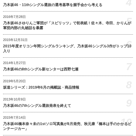
4
乃木坂46・11thシングル選抜の選考基準を握手会から考える
2016年7月28日
5
乃木坂46さゆりんご軍団が「スピリッツ」で初表紙！佐々木、寺田、かりんが
軍団内部の丸秘話を暴露
2015年12月31日
6
2015年度オリコン年間シングルランキング、乃木坂46シングル3作がトップ10
入り
7
2014年1月27日
乃木坂46の8thシングル新センターは西野七瀬
8
2019年5月20日
坂道シリーズ：2019年6月の掲載誌・商品情報
9
2013年10月9日
乃木坂46の7thシングル選抜発表を終えて
2015年7月14日
10
乃木坂46橋本奈々未の1stソロ写真集が8月発売、秋元康「橋本は手のかかるビ
ンテージカー」