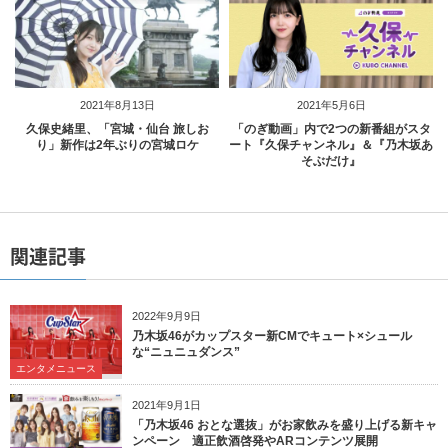
2021年8月13日
2021年5月6日
久保史緒里、「宮城・仙台 旅しお
「のぎ動画」内で2つの新番組がスタ
り」新作は2年ぶりの宮城ロケ
ート『久保チャンネル』＆『乃木坂あ
そぶだけ』
関連記事
2022年9月9日
乃木坂46がカップスター新CMでキュート×シュール
な“ニュニュダンス”
エンタメニュース
2021年9月1日
「乃木坂46 おとな選抜」がお家飲みを盛り上げる新キャ
ンペーン 適正飲酒啓発やARコンテンツ展開