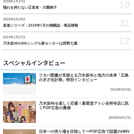
10
2018年1月27日
憧れを持たない正直者・大園桃子
11
2019年6月25日
坂道シリーズ：2019年7月の掲載誌・商品情報
12
2014年1月27日
乃木坂46の8thシングル新センターは西野七瀬
スペシャルインタビュー
フタバ図書が見据える乃木坂46と地方の未来「広島
のぎざ化計画」特別インタビュー
2016年5月3日
乃木坂46を楽しく応援！新星堂アトレ吉祥寺店に訊
くPOP広告の裏側
2015年9月17日
日本一の売り場を目指して〜POP広告で話題のHMV