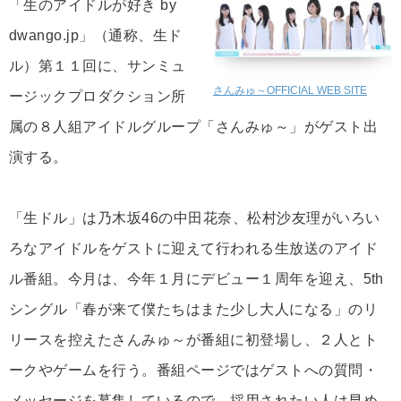
「生のアイドルが好き by
dwango.jp」（通称、生ド
ル）第１１回に、サンミュ
さんみゅ～OFFICIAL WEB SITE
ージックプロダクション所
属の８人組アイドルグループ「さんみゅ～」がゲスト出
演する。
「生ドル」は乃木坂46の中田花奈、松村沙友理がいろい
ろなアイドルをゲストに迎えて行われる生放送のアイド
ル番組。今月は、今年１月にデビュー１周年を迎え、5th
シングル「春が来て僕たちはまた少し大人になる」のリ
リースを控えたさんみゅ～が番組に初登場し、２人とト
ークやゲームを行う。番組ページではゲストへの質問・
メッセージを募集しているので、採用されたい人は早め