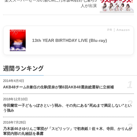
楽天スーパーセールの新CMに乃木坂46西野七瀬ら5
人が出演
PR │ Amazon
13th YEAR BIRTHDAY LIVE (Blu-ray)
週間ランキング
1
2014年4月4日
AKB48チームB兼任の生駒里奈が第6回AKB48選抜総選挙に立候補
2018年12月10日
2
寺田蘭世ー子どもっぽさという弱み、その先にある”死ぬまで満足しない”とい
う強み
2016年7月28日
3
乃木坂46さゆりんご軍団が「スピリッツ」で初表紙！佐々木、寺田、かりんが
軍団内部の丸秘話を暴露