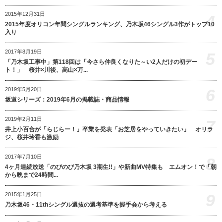
2015年12月31日
4
2015年度オリコン年間シングルランキング、乃木坂46シングル3作がトップ10
入り
2017年8月19日
5
「乃木坂工事中」第118回は「今さら仲良くなりた～い2人だけの初デー
ト！」 桜井×川後、高山×万...
6
2019年5月20日
坂道シリーズ：2019年6月の掲載誌・商品情報
2019年2月11日
7
井上小百合が「らじらー！」卒業を発表「お芝居をやっていきたい」 オリラ
ジ、桜井玲香も激励
2017年7月10日
8
4ヶ月連続放送「のびのび乃木坂 3期生!!」や新曲MV特集も エムオン！で「朝
から晩まで24時間...
9
2015年1月25日
乃木坂46・11thシングル選抜の選考基準を握手会から考える