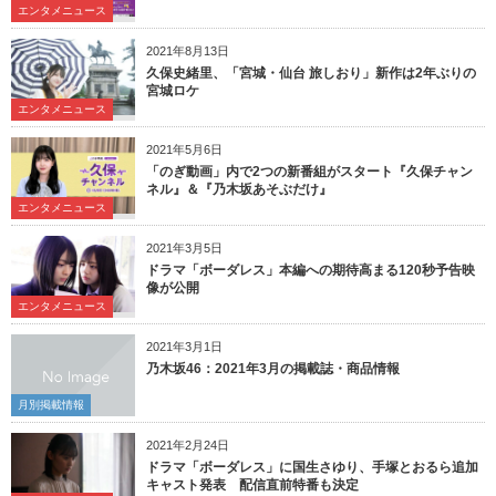
エンタメニュース
2021年8月13日
久保史緒里、「宮城・仙台 旅しおり」新作は2年ぶりの
宮城ロケ
エンタメニュース
2021年5月6日
「のぎ動画」内で2つの新番組がスタート『久保チャン
ネル』＆『乃木坂あそぶだけ』
エンタメニュース
2021年3月5日
ドラマ「ボーダレス」本編への期待高まる120秒予告映
像が公開
エンタメニュース
2021年3月1日
乃木坂46：2021年3月の掲載誌・商品情報
月別掲載情報
2021年2月24日
ドラマ「ボーダレス」に国生さゆり、手塚とおるら追加
キャスト発表 配信直前特番も決定