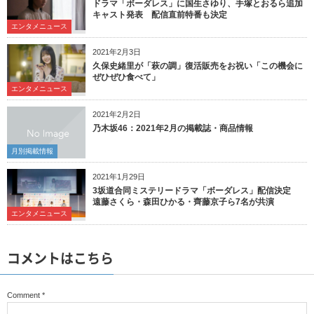
ドラマ「ボーダレス」に国生さゆり、手塚とおるら追加
キャスト発表 配信直前特番も決定
エンタメニュース
2021年2月3日
久保史緒里が「萩の調」復活販売をお祝い「この機会に
ぜひぜひ食べて」
エンタメニュース
2021年2月2日
乃木坂46：2021年2月の掲載誌・商品情報
月別掲載情報
2021年1月29日
3坂道合同ミステリードラマ「ボーダレス」配信決定
遠藤さくら・森田ひかる・齊藤京子ら7名が共演
エンタメニュース
コメントはこちら
Comment
*