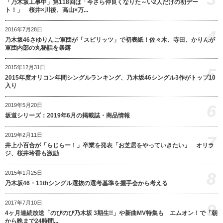
「乃木坂工事中」第118回は「今さら仲良くなりた～い2人だけの初デー
ト！」 桜井×川後、高山×万...
2016年7月28日
4
乃木坂46さゆりんご軍団が「スピリッツ」で初表紙！佐々木、寺田、かりんが
軍団内部の丸秘話を暴露
2015年12月31日
5
2015年度オリコン年間シングルランキング、乃木坂46シングル3作がトップ10
入り
6
2019年5月20日
坂道シリーズ：2019年6月の掲載誌・商品情報
2019年2月11日
7
井上小百合が「らじらー！」卒業を発表「お芝居をやっていきたい」 オリラ
ジ、桜井玲香も激励
8
2015年1月25日
乃木坂46・11thシングル選抜の選考基準を握手会から考える
2017年7月10日
9
4ヶ月連続放送「のびのび乃木坂 3期生!!」や新曲MV特集も エムオン！で「朝
から晩まで24時間...