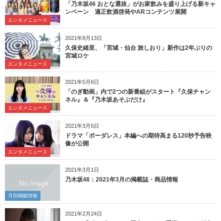
「乃木坂46 おとな選抜」がお家飲みを盛り上げる新キャ
ンペーン 適正飲酒啓発やARコンテンツ展開
エンタメニュース
2021年8月13日
久保史緒里、「宮城・仙台 旅しおり」新作は2年ぶりの
宮城ロケ
エンタメニュース
2021年5月6日
「のぎ動画」内で2つの新番組がスタート『久保チャン
ネル』＆『乃木坂あそぶだけ』
エンタメニュース
2021年3月5日
ドラマ「ボーダレス」本編への期待高まる120秒予告映
像が公開
エンタメニュース
2021年3月1日
乃木坂46：2021年3月の掲載誌・商品情報
月別掲載情報
2021年2月24日