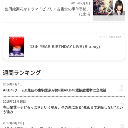
2013年2月1日
生田絵梨花がドラマ「ビブリア古書堂の事件手帖」
に出演
PR │ Amazon
13th YEAR BIRTHDAY LIVE (Blu-ray)
週間ランキング
1
2014年4月4日
AKB48チームB兼任の生駒里奈が第6回AKB48選抜総選挙に立候補
2018年12月10日
2
寺田蘭世ー子どもっぽさという弱み、その先にある”死ぬまで満足しない”とい
う強み
2017年8月19日
3