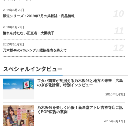
10
2019年6月25日
坂道シリーズ：2019年7月の掲載誌・商品情報
11
2018年1月27日
憧れを持たない正直者・大園桃子
12
2013年10月9日
乃木坂46の7thシングル選抜発表を終えて
スペシャルインタビュー
フタバ図書が見据える乃木坂46と地方の未来「広島
のぎざ化計画」特別インタビュー
2016年5月3日
乃木坂46を楽しく応援！新星堂アトレ吉祥寺店に訊
くPOP広告の裏側
2015年9月17日