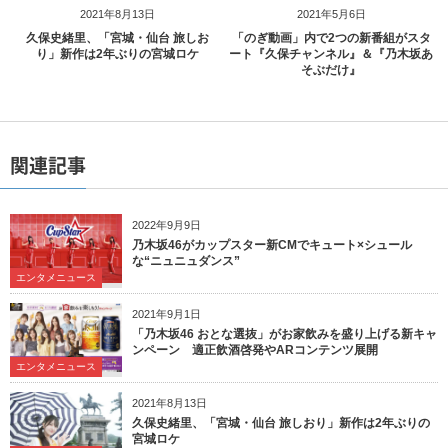
2021年8月13日
2021年5月6日
久保史緒里、「宮城・仙台 旅しお
「のぎ動画」内で2つの新番組がスタ
り」新作は2年ぶりの宮城ロケ
ート『久保チャンネル』＆『乃木坂あ
そぶだけ』
関連記事
2022年9月9日
乃木坂46がカップスター新CMでキュート×シュール
な“ニュニュダンス”
エンタメニュース
2021年9月1日
「乃木坂46 おとな選抜」がお家飲みを盛り上げる新キャ
ンペーン 適正飲酒啓発やARコンテンツ展開
エンタメニュース
2021年8月13日
久保史緒里、「宮城・仙台 旅しおり」新作は2年ぶりの
宮城ロケ