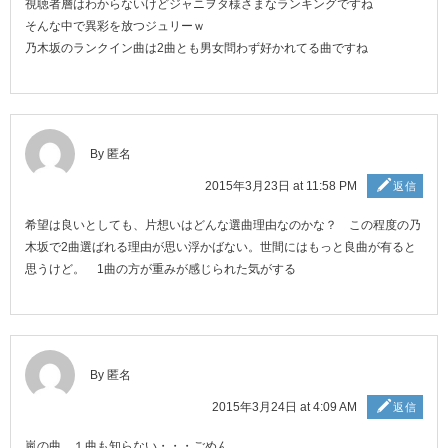
視聴者層はわからないけどジャニヲタ様さまなランキングですね
そんな中で異彩を放つジュリーｗ
乃木坂のランクイン曲は2曲とも男女問わず好かれてる曲ですね
By 匿名
2015年3月23日 at 11:58 PM
返信
希望は良いとしても、片想いはどんな選曲理由なのかな？ この程度の乃
木坂で2曲選ばれる理由が思い浮かばない。世間にはもっと良曲が有ると
思うけど。 1曲の方が重みが感じられた気がする
By 匿名
2015年3月24日 at 4:09 AM
返信
嵐の曲 １曲も知らない・・・ごめん