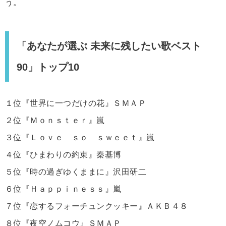
う。
「あなたが選ぶ 未来に残したい歌ベスト
90」トップ10
１位『世界に一つだけの花』ＳＭＡＰ
２位『Ｍｏｎｓｔｅｒ』嵐
３位『Ｌｏｖｅ ｓｏ ｓｗｅｅｔ』嵐
４位『ひまわりの約束』秦基博
５位『時の過ぎゆくままに』沢田研二
６位『Ｈａｐｐｉｎｅｓｓ』嵐
７位『恋するフォーチュンクッキー』ＡＫＢ４８
８位『夜空ノムコウ』ＳＭＡＰ