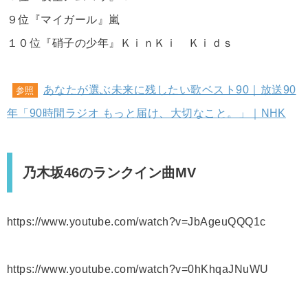
９位『マイガール』嵐
１０位『硝子の少年』ＫｉｎＫｉ Ｋｉｄｓ
あなたが選ぶ未来に残したい歌ベスト90｜放送90
参照
年「90時間ラジオ もっと届け、大切なこと。」｜NHK
乃木坂46のランクイン曲MV
https://www.youtube.com/watch?v=JbAgeuQQQ1c
https://www.youtube.com/watch?v=0hKhqaJNuWU