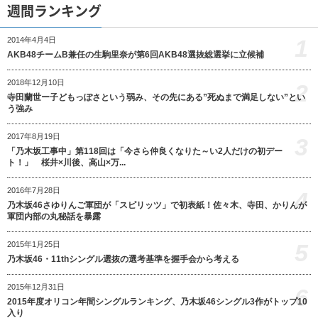
週間ランキング
1
2014年4月4日
AKB48チームB兼任の生駒里奈が第6回AKB48選抜総選挙に立候補
2018年12月10日
2
寺田蘭世ー子どもっぽさという弱み、その先にある”死ぬまで満足しない”とい
う強み
2017年8月19日
3
「乃木坂工事中」第118回は「今さら仲良くなりた～い2人だけの初デー
ト！」 桜井×川後、高山×万...
2016年7月28日
4
乃木坂46さゆりんご軍団が「スピリッツ」で初表紙！佐々木、寺田、かりんが
軍団内部の丸秘話を暴露
5
2015年1月25日
乃木坂46・11thシングル選抜の選考基準を握手会から考える
2015年12月31日
6
2015年度オリコン年間シングルランキング、乃木坂46シングル3作がトップ10
入り