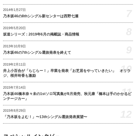
7
2014年1月27日
乃木坂46の8thシングル新センターは西野七瀬
8
2019年5月20日
坂道シリーズ：2019年6月の掲載誌・商品情報
9
2013年10月9日
乃木坂46の7thシングル選抜発表を終えて
2019年2月11日
10
井上小百合が「らじらー！」卒業を発表「お芝居をやっていきたい」 オリラ
ジ、桜井玲香も激励
2015年7月14日
11
乃木坂46橋本奈々未の1stソロ写真集が8月発売、秋元康「橋本は手のかかるビ
ンテージカー」
12
2015年8月29日
「乃木坂をよむ！」〜13thシングル選抜発表展望〜