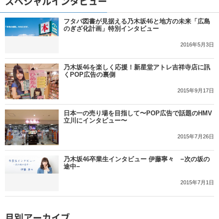
スペシャルインタビュー
フタバ図書が見据える乃木坂46と地方の未来「広島
のぎざ化計画」特別インタビュー
2016年5月3日
乃木坂46を楽しく応援！新星堂アトレ吉祥寺店に訊
くPOP広告の裏側
2015年9月17日
日本一の売り場を目指して〜POP広告で話題のHMV
立川にインタビュー〜
2015年7月26日
乃木坂46卒業生インタビュー 伊藤寧々 −次の坂の
途中−
2015年7月1日
月別アーカイブ