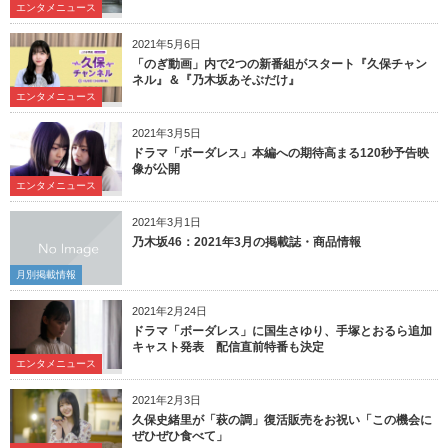
エンタメニュース
2021年5月6日
「のぎ動画」内で2つの新番組がスタート『久保チャン
ネル』＆『乃木坂あそぶだけ』
エンタメニュース
2021年3月5日
ドラマ「ボーダレス」本編への期待高まる120秒予告映
像が公開
エンタメニュース
2021年3月1日
乃木坂46：2021年3月の掲載誌・商品情報
月別掲載情報
2021年2月24日
ドラマ「ボーダレス」に国生さゆり、手塚とおるら追加
キャスト発表 配信直前特番も決定
エンタメニュース
2021年2月3日
久保史緒里が「萩の調」復活販売をお祝い「この機会に
ぜひぜひ食べて」