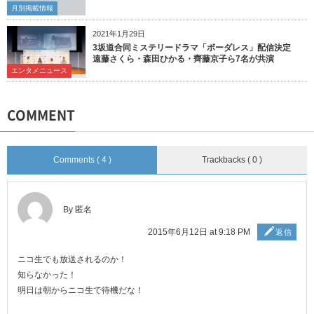
月別掲載情報
2021年1月29日
3坂道合同ミステリードラマ「ボーダレス」配信決定
遠藤さくら・森田ひかる・齊藤京子ら7名が共演
エンタメニュース
COMMENT
Comments ( 4 )
Trackbacks ( 0 )
By 匿名
2015年6月12日 at 9:18 PM
返信
ニコ生でも放送されるのか！
知らなかった！
明日は朝からニコ生で待機だな！