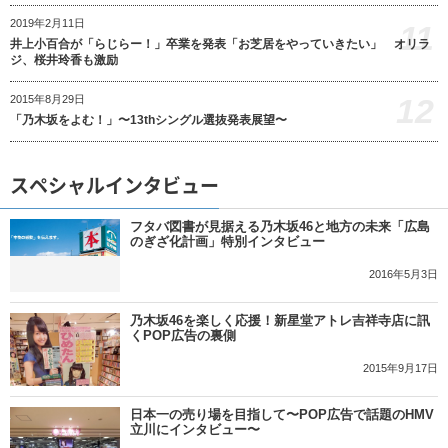
2019年2月11日
11
井上小百合が「らじらー！」卒業を発表「お芝居をやっていきたい」 オリラ
ジ、桜井玲香も激励
12
2015年8月29日
「乃木坂をよむ！」〜13thシングル選抜発表展望〜
スペシャルインタビュー
フタバ図書が見据える乃木坂46と地方の未来「広島
のぎざ化計画」特別インタビュー
2016年5月3日
乃木坂46を楽しく応援！新星堂アトレ吉祥寺店に訊
くPOP広告の裏側
2015年9月17日
日本一の売り場を目指して〜POP広告で話題のHMV
立川にインタビュー〜