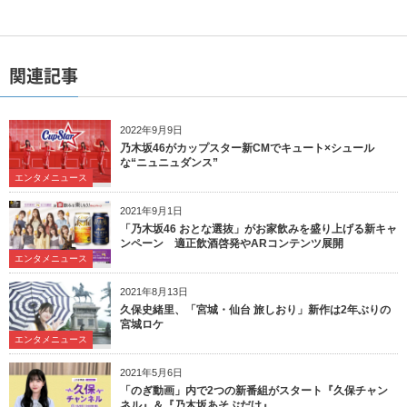
関連記事
2022年9月9日
乃木坂46がカップスター新CMでキュート×シュール
な“ニュニュダンス”
エンタメニュース
2021年9月1日
「乃木坂46 おとな選抜」がお家飲みを盛り上げる新キャ
ンペーン 適正飲酒啓発やARコンテンツ展開
エンタメニュース
2021年8月13日
久保史緒里、「宮城・仙台 旅しおり」新作は2年ぶりの
宮城ロケ
エンタメニュース
2021年5月6日
「のぎ動画」内で2つの新番組がスタート『久保チャン
ネル』＆『乃木坂あそぶだけ』