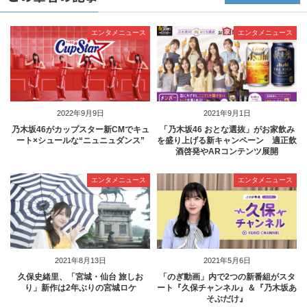
エンタメニュース
エンタメニュース
2022年9月9日
2021年9月1日
乃木坂46がカップスター新CMでキュ
「乃木坂46 おとな選抜」がお家飲み
ート×シュールな“ニュニュダンス”
を盛り上げる新キャンペーン 適正飲
酒啓発やARコンテンツ展開
エンタメニュース
エンタメニュース
2021年8月13日
2021年5月6日
久保史緒里、「宮城・仙台 旅しお
「のぎ動画」内で2つの新番組がスタ
り」新作は2年ぶりの宮城ロケ
ート『久保チャンネル』＆『乃木坂あ
そぶだけ』