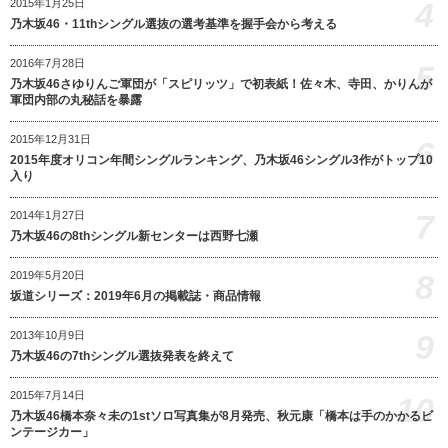
4
2015年1月25日
乃木坂46・11thシングル選抜の選考基準を握手会から考える
2016年7月28日
5
乃木坂46さゆりんご軍団が「スピリッツ」で初表紙！佐々木、寺田、かりんが
軍団内部の丸秘話を暴露
2015年12月31日
6
2015年度オリコン年間シングルランキング、乃木坂46シングル3作がトップ10
入り
7
2014年1月27日
乃木坂46の8thシングル新センターは西野七瀬
8
2019年5月20日
坂道シリーズ：2019年6月の掲載誌・商品情報
9
2013年10月9日
乃木坂46の7thシングル選抜発表を終えて
2015年7月14日
10
乃木坂46橋本奈々未の1stソロ写真集が8月発売、秋元康「橋本は手のかかるビ
ンテージカー」