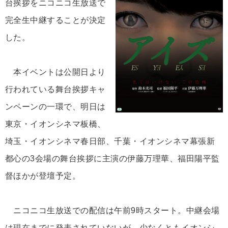
台挨拶をニコニコ生放送で
完全生中継することが決定
した。
本イベントは公開日より
行われている舞台挨拶キャ
ンペーンの一環で、明日は
東京・イオンシネマ板橋、
埼玉・イオンシネマ春日部、千葉・イオンシネマ幕張新
都心の3会場の舞台挨拶に主演の伊藤万理華、福田陽平監
督ほかが登壇予定。
ニコニコ生放送での配信は午前9時スタート。中継会場
は現在までに発表されていないが、少なくともイオンシ