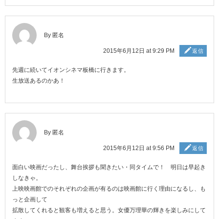
By 匿名
2015年6月12日 at 9:29 PM
返信
先週に続いてイオンシネマ板橋に行きます。
生放送あるのかあ！
By 匿名
2015年6月12日 at 9:56 PM
返信
面白い映画だったし、舞台挨拶も聞きたい・同タイムで！ 明日は早起き
しなきゃ。
上映映画館でのそれぞれの企画が有るのは映画館に行く理由になるし、も
っと企画して
拡散してくれると観客も増えると思う。女優万理華の輝きを楽しみにして