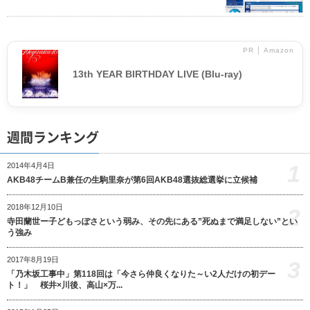
PR │ Amazon
13th YEAR BIRTHDAY LIVE (Blu-ray)
週間ランキング
1
2014年4月4日
AKB48チームB兼任の生駒里奈が第6回AKB48選抜総選挙に立候補
2018年12月10日
2
寺田蘭世ー子どもっぽさという弱み、その先にある”死ぬまで満足しない”とい
う強み
2017年8月19日
3
「乃木坂工事中」第118回は「今さら仲良くなりた～い2人だけの初デー
ト！」 桜井×川後、高山×万...