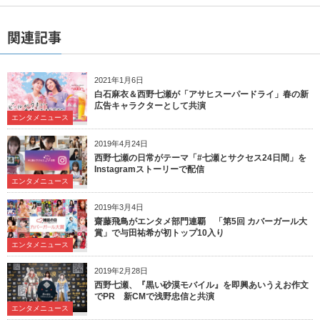
関連記事
2021年1月6日
白石麻衣＆西野七瀬が「アサヒスーパードライ」春の新
広告キャラクターとして共演
エンタメニュース
2019年4月24日
西野七瀬の日常がテーマ「#七瀬とサクセス24日間」を
Instagramストーリーで配信
エンタメニュース
2019年3月4日
齋藤飛鳥がエンタメ部門連覇 「第5回 カバーガール大
賞」で与田祐希が初トップ10入り
エンタメニュース
2019年2月28日
西野七瀬、『黒い砂漠モバイル』を即興あいうえお作文
でPR 新CMで浅野忠信と共演
エンタメニュース