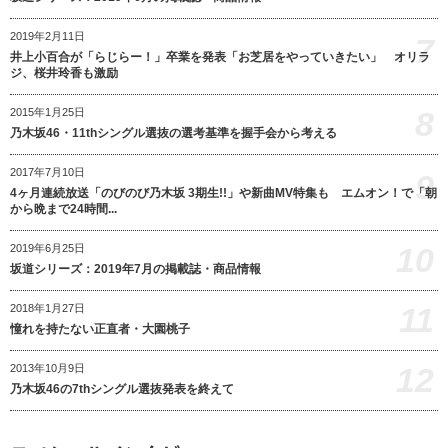
2019年2月11日
7
井上小百合が「らじらー！」卒業を発表「お芝居をやっていきたい」 オリラ
ジ、桜井玲香も激励
8
2015年1月25日
乃木坂46・11thシングル選抜の選考基準を握手会から考える
2017年7月10日
9
4ヶ月連続放送「のびのび乃木坂 3期生!!」や新曲MV特集も エムオン！で「朝
から晩まで24時間...
10
2019年6月25日
坂道シリーズ：2019年7月の掲載誌・商品情報
11
2018年1月27日
憧れを持たない正直者・大園桃子
12
2013年10月9日
乃木坂46の7thシングル選抜発表を終えて