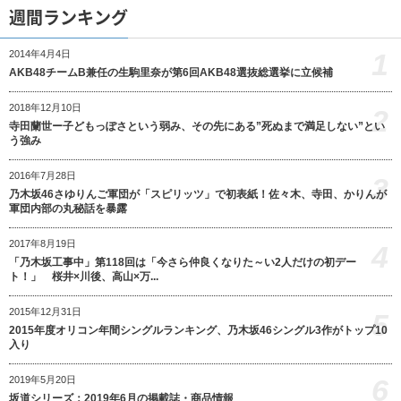
週間ランキング
1
2014年4月4日
AKB48チームB兼任の生駒里奈が第6回AKB48選抜総選挙に立候補
2018年12月10日
2
寺田蘭世ー子どもっぽさという弱み、その先にある”死ぬまで満足しない”とい
う強み
2016年7月28日
3
乃木坂46さゆりんご軍団が「スピリッツ」で初表紙！佐々木、寺田、かりんが
軍団内部の丸秘話を暴露
2017年8月19日
4
「乃木坂工事中」第118回は「今さら仲良くなりた～い2人だけの初デー
ト！」 桜井×川後、高山×万...
2015年12月31日
5
2015年度オリコン年間シングルランキング、乃木坂46シングル3作がトップ10
入り
6
2019年5月20日
坂道シリーズ：2019年6月の掲載誌・商品情報