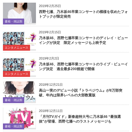
2019年2月25日
西野七瀬、乃木坂46卒業コンサートの模様を収めたフォ
トブックが限定発売
書籍・雑誌類
2019年2月15日
乃木坂46、西野七瀬卒業コンサートのディレイ・ビュー
イングが決定 限定メッセージも上映予定
エンタメニュース
2019年2月2日
乃木坂46、西野七瀬卒業コンサートのライブ・ビューイ
ング決定 過去最多200館超で開催
エンタメニュース
2018年12月21日
高山一実のデビュー小説『トラペジウム』が8万部突
破、年内は限界レベルの大部数重版
書籍・雑誌類
2018年12月11日
「月刊TVガイド」新春超特大号に乃木坂46 “最強選
抜”が登場、西野七瀬へのラストメッセージも
書籍・雑誌類