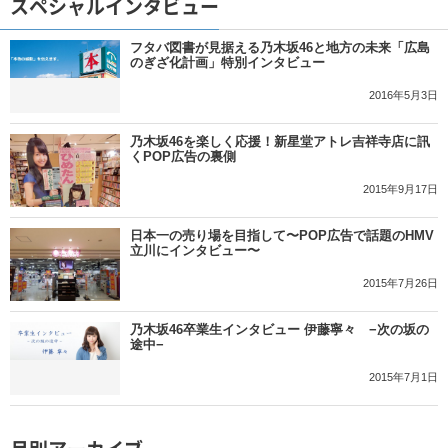
スペシャルインタビュー
フタバ図書が見据える乃木坂46と地方の未来「広島
のぎざ化計画」特別インタビュー
2016年5月3日
乃木坂46を楽しく応援！新星堂アトレ吉祥寺店に訊
くPOP広告の裏側
2015年9月17日
日本一の売り場を目指して〜POP広告で話題のHMV
立川にインタビュー〜
2015年7月26日
乃木坂46卒業生インタビュー 伊藤寧々 −次の坂の
途中−
2015年7月1日