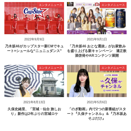
エンタメニュース
エンタメニュース
2022年9月9日
2021年9月1日
乃木坂46がカップスター新CMでキュ
「乃木坂46 おとな選抜」がお家飲み
ート×シュールな“ニュニュダンス”
を盛り上げる新キャンペーン 適正飲
酒啓発やARコンテンツ展開
エンタメニュース
エンタメニュース
2021年8月13日
2021年5月6日
久保史緒里、「宮城・仙台 旅しお
「のぎ動画」内で2つの新番組がスタ
り」新作は2年ぶりの宮城ロケ
ート『久保チャンネル』＆『乃木坂あ
そぶだけ』