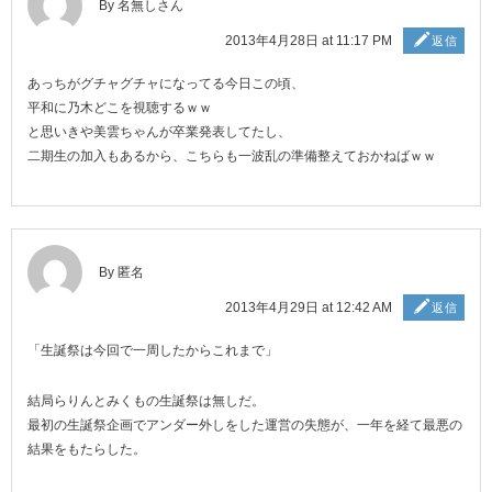
By 名無しさん
2013年4月28日 at 11:17 PM
返信
あっちがグチャグチャになってる今日この頃、
平和に乃木どこを視聴するｗｗ
と思いきや美雲ちゃんが卒業発表してたし、
二期生の加入もあるから、こちらも一波乱の準備整えておかねばｗｗ
By 匿名
2013年4月29日 at 12:42 AM
返信
「生誕祭は今回で一周したからこれまで」
結局らりんとみくもの生誕祭は無しだ。
最初の生誕祭企画でアンダー外しをした運営の失態が、一年を経て最悪の
結果をもたらした。