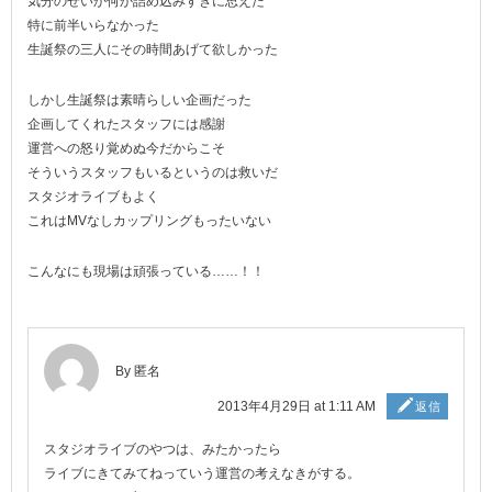
気分のせいか何か詰め込みすぎに思えた
特に前半いらなかった
生誕祭の三人にその時間あげて欲しかった
しかし生誕祭は素晴らしい企画だった
企画してくれたスタッフには感謝
運営への怒り覚めぬ今だからこそ
そういうスタッフもいるというのは救いだ
スタジオライブもよく
これはMVなしカップリングもったいない
こんなにも現場は頑張っている……！！
By 匿名
2013年4月29日 at 1:11 AM
返信
スタジオライブのやつは、みたかったら
ライブにきてみてねっていう運営の考えなきがする。