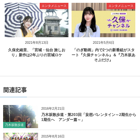
エンタメニュース
エンタメニュース
2021年8月13日
2021年5月6日
久保史緒里、「宮城・仙台 旅しお
「のぎ動画」内で2つの新番組がスタ
り」新作は2年ぶりの宮城ロケ
ート『久保チャンネル』＆『乃木坂あ
そぶだけ』
関連記事
2016年2月21日
乃木坂散歩道・第203回「妄想バレンタイン～2期生から
1期生へ アンダー篇～」
乃木坂散歩道
2015年8月16日