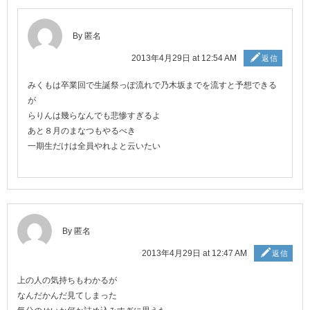
By 匿名
2013年4月29日 at 12:54 AM
返信
みくもは卒業回で生誕祭っぽ流れで乃木坂までを流すと予想できる
が
らりんは幾らなんでも悲惨すぎるよ
あと８月のまなつもやるべき
一期生だけは全員やれよと云いたい
By 匿名
2013年4月29日 at 12:47 AM
返信
上の人の気持ちもわかるが
なんだかんだ見てしまった