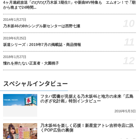
9
4ヶ月連続放送「のびのび乃木坂 3期生!!」や新曲MV特集も エムオン！で「朝
から晩まで24時間...
10
2014年1月27日
乃木坂46の8thシングル新センターは西野七瀬
11
2019年6月25日
坂道シリーズ：2019年7月の掲載誌・商品情報
12
2018年1月27日
憧れを持たない正直者・大園桃子
スペシャルインタビュー
フタバ図書が見据える乃木坂46と地方の未来「広島
のぎざ化計画」特別インタビュー
2016年5月3日
乃木坂46を楽しく応援！新星堂アトレ吉祥寺店に訊
くPOP広告の裏側