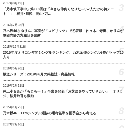
2017年8月19日
3
「乃木坂工事中」第118回は「今さら仲良くなりた～い2人だけの初デー
ト！」 桜井×川後、高山×万...
2016年7月28日
4
乃木坂46さゆりんご軍団が「スピリッツ」で初表紙！佐々木、寺田、かりんが
軍団内部の丸秘話を暴露
2015年12月31日
5
2015年度オリコン年間シングルランキング、乃木坂46シングル3作がトップ10
入り
6
2019年5月20日
坂道シリーズ：2019年6月の掲載誌・商品情報
2019年2月11日
7
井上小百合が「らじらー！」卒業を発表「お芝居をやっていきたい」 オリラ
ジ、桜井玲香も激励
8
2015年1月25日
乃木坂46・11thシングル選抜の選考基準を握手会から考える
2017年7月10日