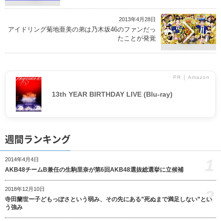
2013年4月28日
アイドリング菊地亜美の弟は乃木坂46のファンだっ
たことが発覚
PR │ Amazon
13th YEAR BIRTHDAY LIVE (Blu-ray)
週間ランキング
1
2014年4月4日
AKB48チームB兼任の生駒里奈が第6回AKB48選抜総選挙に立候補
2018年12月10日
2
寺田蘭世ー子どもっぽさという弱み、その先にある”死ぬまで満足しない”とい
う強み