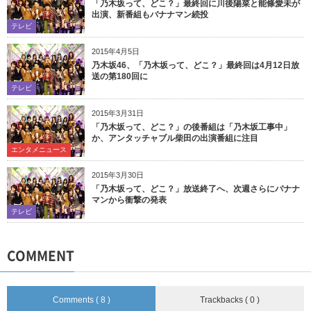
「乃木坂って、どこ？」最終回に川後陽菜と能條愛未が
出演、新番組もバナナマン続投
テレビ
2015年4月5日
乃木坂46、「乃木坂って、どこ？」最終回は4月12日放
送の第180回に
テレビ
2015年3月31日
「乃木坂って、どこ？」の後番組は「乃木坂工事中」
か、アンタッチャブル柴田の出演番組に注目
エンタメニュース
2015年3月30日
「乃木坂って、どこ？」放送終了へ、次週さらにバナナ
マンから衝撃の発表
テレビ
COMMENT
Comments ( 8 )
Trackbacks ( 0 )