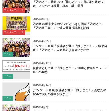
「乃木どこ」番組DVD『推しどこ？』第2弾が発売決
定、メンバーは桜井・橋本・堀・若月
エンタメニュース
2015年8月3日
乃木坂46堀未央奈のゾンビどっきり回が「乃木どこ」
「乃木坂工事中」で過去最高視聴率を記録
エンタメニュース
2015年4月29日
アンケート企画「視聴者が選ぶ『推しどこ！』」結果発
表！「乃木どこ」人気回の頂点やいかに!?
コラム
2015年4月17日
視聴者として選ぶ「推しどこ！」10選と番組リニューア
ルへの期待
コラム
2015年4月14日
[アンケート企画]視聴者が選ぶ「推しどこ！」あなたの
投票で僕らの神回が決まる！
コラム
2015年4月6日