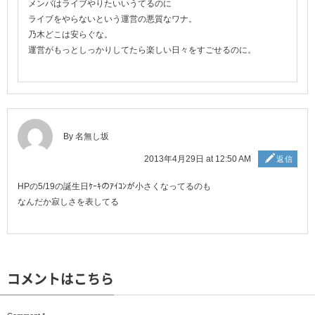
メンバはライブやりたいいうてるのに
ライブをやらないという運営の悪質なワナ。
乃木どこは安らぐな。
運営がもっとしっかりしてたら楽しい日々をすごせるのに。
By 名無し坂
2013年4月29日 at 12:50 AM
返信
HPの5/19の誕生日ｹｰｷのｱｲｺﾝが小さくなってるのも
なんだか寂しさを表してる
コメントはこちら