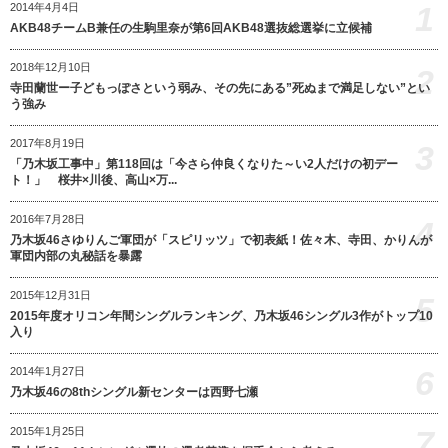
1
2014年4月4日
AKB48チームB兼任の生駒里奈が第6回AKB48選抜総選挙に立候補
2018年12月10日
2
寺田蘭世ー子どもっぽさという弱み、その先にある”死ぬまで満足しない”とい
う強み
2017年8月19日
3
「乃木坂工事中」第118回は「今さら仲良くなりた～い2人だけの初デー
ト！」 桜井×川後、高山×万...
2016年7月28日
4
乃木坂46さゆりんご軍団が「スピリッツ」で初表紙！佐々木、寺田、かりんが
軍団内部の丸秘話を暴露
2015年12月31日
5
2015年度オリコン年間シングルランキング、乃木坂46シングル3作がトップ10
入り
6
2014年1月27日
乃木坂46の8thシングル新センターは西野七瀬
7
2015年1月25日