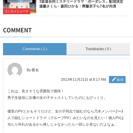
3坂道合同ミステリードラマ「ボーダレス」配信決定
遠藤さくら・森田ひかる・齊藤京子ら7名が共演
エンタメニュース
COMMENT
Comments ( 1 )
Trackbacks ( 0 )
By 匿名
2013年11月21日 at 8:17 AM
返信
これは、良さそうな雰囲気で期待！
男子生徒役に女優の女の子キャストしていたのにもびっくり。
優里のPVとかもそうだけど、女の子同志で組むのなら乃木メンバー2〜3
人で組むショートドラマ（グループPV）みたいなのを見たい！個人PVは
当たり外れがあるから推しじゃなかったら一回しか見ないだよなぁ。