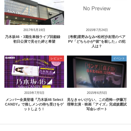
2017年5月19日
2015年7月24日
乃木坂46・3期生単独ライブ回顧録
[考察]星野みなみ×松村沙友理のペア
初日公演で見せた絆と希望
PV「どちらかが“彼”を殺した」の犯
人は？
レビュー
イベント
2015年7月5日
2015年6月5日
メンバー全員登場『乃木坂46 Select
見なきゃいけない、この恐怖―伊藤万
CANDY』で推しメンの待ち受けをゲ
理華主演・映画「アイズ」完成披露試
ットしよう！
写会レポート