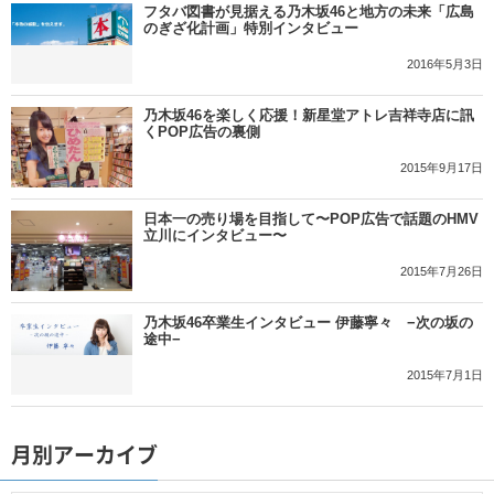
フタバ図書が見据える乃木坂46と地方の未来「広島
のぎざ化計画」特別インタビュー
2016年5月3日
乃木坂46を楽しく応援！新星堂アトレ吉祥寺店に訊
くPOP広告の裏側
2015年9月17日
日本一の売り場を目指して〜POP広告で話題のHMV
立川にインタビュー〜
2015年7月26日
乃木坂46卒業生インタビュー 伊藤寧々 −次の坂の
途中−
2015年7月1日
月別アーカイブ