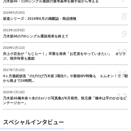
乃木坂46・11thシングル選抜の選考基準を握手会から考える
8
2019年5月20日
坂道シリーズ：2019年6月の掲載誌・商品情報
9
2013年10月9日
乃木坂46の7thシングル選抜発表を終えて
2019年2月11日
10
井上小百合が「らじらー！」卒業を発表「お芝居をやっていきたい」 オリラ
ジ、桜井玲香も激励
2017年7月10日
11
4ヶ月連続放送「のびのび乃木坂 3期生!!」や新曲MV特集も エムオン！で「朝
から晩まで24時間...
2015年7月14日
12
乃木坂46橋本奈々未の1stソロ写真集が8月発売、秋元康「橋本は手のかかるビ
ンテージカー」
スペシャルインタビュー