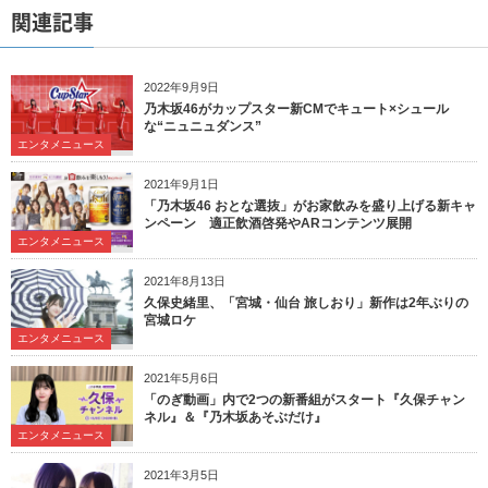
関連記事
2022年9月9日
乃木坂46がカップスター新CMでキュート×シュール
な“ニュニュダンス”
エンタメニュース
2021年9月1日
「乃木坂46 おとな選抜」がお家飲みを盛り上げる新キャ
ンペーン 適正飲酒啓発やARコンテンツ展開
エンタメニュース
2021年8月13日
久保史緒里、「宮城・仙台 旅しおり」新作は2年ぶりの
宮城ロケ
エンタメニュース
2021年5月6日
「のぎ動画」内で2つの新番組がスタート『久保チャン
ネル』＆『乃木坂あそぶだけ』
エンタメニュース
2021年3月5日