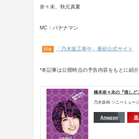
奈々未、秋元真夏
MC：バナナマン
「乃木坂工事中」番組公式サイト
関連
*本記事は公開時点の予告内容をもとに紹
橋本奈々未の『推しどこ?
乃木坂46 ソニーミュージッ
Amazon
楽