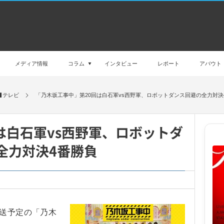
メディア情報
コラム
インタビュー
レポート
アバウト
テレビ
「乃木坂工事中」第20回は白石軍vs西野軍、ロボットダンス回避の全力対決
は白石軍vs西野軍、ロボットダ
全力対決4番勝負
放送予定の「乃木