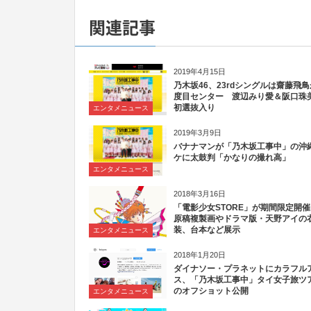
関連記事
2019年4月15日
乃木坂46、23rdシングルは齋藤飛鳥
度目センター 渡辺みり愛＆阪口珠
初選抜入り
エンタメニュース
2019年3月9日
バナナマンが「乃木坂工事中」の沖
ケに太鼓判「かなりの撮れ高」
エンタメニュース
2018年3月16日
「電影少女STORE」が期間限定開
原稿複製画やドラマ版・天野アイの
装、台本など展示
エンタメニュース
2018年1月20日
ダイナソー・プラネットにカラフル
ス、「乃木坂工事中」タイ女子旅ツ
のオフショット公開
エンタメニュース