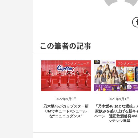
この筆者の記事
エンタメニュース
エンタメニュ
2022年9月9日
2021年9月1日
乃木坂46がカップスター新
「乃木坂46 おとな選抜」
CMでキュート×シュール
家飲みを盛り上げる新キ
な“ニュニュダンス”
ペーン 適正飲酒啓発やA
ンテンツ展開