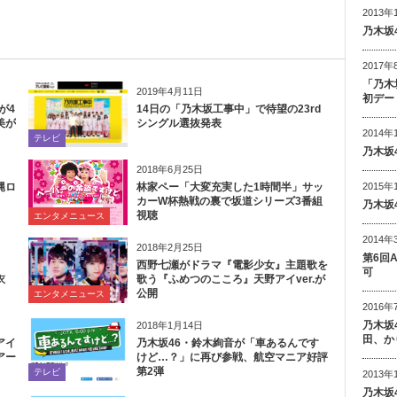
2013年
乃木坂
2017年
「乃木
2019年4月11日
初デー
が4
14日の「乃木坂工事中」で待望の23rd
美が
シングル選抜発表
2014年
テレビ
乃木坂
2018年6月25日
2015年
縄ロ
林家ペー「大変充実した1時間半」サッ
カーW杯熱戦の裏で坂道シリーズ3番組
乃木坂
視聴
エンタメニュース
2014年
2018年2月25日
第6回
催
西野七瀬がドラマ『電影少女』主題歌を
可
衣
歌う『ふめつのこころ』天野アイver.が
公開
エンタメニュース
2016年
乃木坂
2018年1月14日
田、か
アイ
乃木坂46・鈴木絢音が「車あるんです
アー
けど…？」に再び参戦、航空マニア好評
第2弾
テレビ
2013年
乃木坂