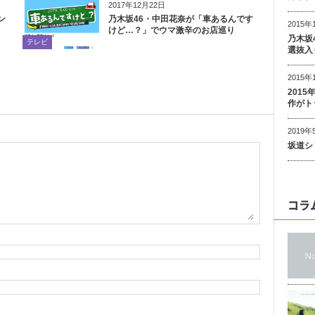
2017年12月22日
ン
乃木坂46・中田花奈が「車あるんです
2015年
けど…？」でウマ激辛のお店巡り
乃木坂
テレビ
選抜入
2015年
201
作がト
2019年
坂道シ
コラ