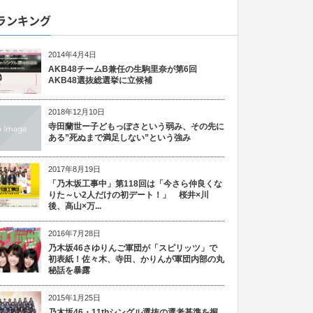
ランキング
2014年4月4日
AKB48チームB兼任の生駒里奈が第6回
AKB48選抜総選挙に立候補
2018年12月10日
寺田蘭世ー子どもっぽさという弱み、その先に
ある”死ぬまで満足しない”という強み
2017年8月19日
「乃木坂工事中」第118回は「今さら仲良くな
りた～い2人だけの初デート！」 桜井×川
後、高山×万...
2016年7月28日
乃木坂46さゆりんご軍団が「スピリッツ」で
初表紙！佐々木、寺田、かりんが軍団内部の丸
秘話を暴露
2015年1月25日
乃木坂46・11thシングル選抜の選考基準を握