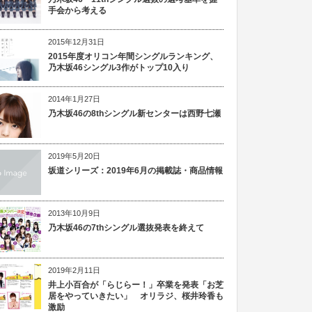
手会から考える
2015年12月31日
2015年度オリコン年間シングルランキング、
乃木坂46シングル3作がトップ10入り
2014年1月27日
乃木坂46の8thシングル新センターは西野七瀬
2019年5月20日
坂道シリーズ：2019年6月の掲載誌・商品情報
2013年10月9日
乃木坂46の7thシングル選抜発表を終えて
2019年2月11日
井上小百合が「らじらー！」卒業を発表「お芝
居をやっていきたい」 オリラジ、桜井玲香も
激励