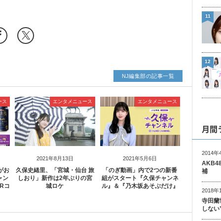
11
12
NJ編集部の記事一覧
ース
エンタメニュース
エンタメニュース
月間
2014年
2021年8月13日
2021年5月6日
AKB
がお
久保史緒里、「宮城・仙台 旅
「のぎ動画」内で2つの新番
補
ャン
しおり」新作は2年ぶりの宮
組がスタート『久保チャンネ
Rコ
城ロケ
ル』＆『乃木坂あそぶだけ』
2018年
寺田蘭
しない