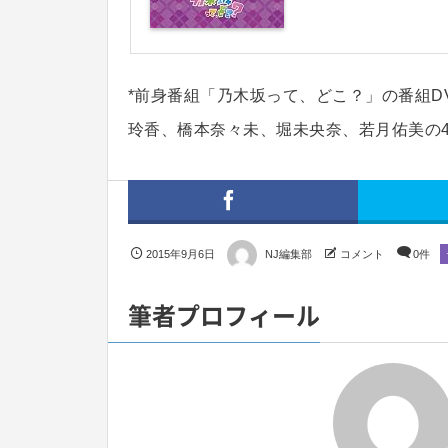
*前身番組「乃木坂って、どこ？」の番組D
玲香、橋本奈々未、堀未央奈、若月佑美の
2015年9月6日
NJ編集部
コメント
0件
筆者プロフィール