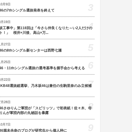
3
10月9日
46の7thシングル選抜発表を終えて
8月19日
4
坂工事中」第118回は「今さら仲良くなりた～い2人だけの
ト！」 桜井×川後、高山×万...
5
1月27日
46の8thシングル新センターは西野七瀬
6
1月25日
46・11thシングル選抜の選考基準を握手会から考える
3月22日
7
AKB48選抜総選挙、乃木坂46は兼任の生駒里奈のみ立候補
7月28日
8
46さゆりんご軍団が「スピリッツ」で初表紙！佐々木、寺
りんが軍団内部の丸秘話を暴露
9
10月7日
46堀未央奈のブログが研究生から個人枠に