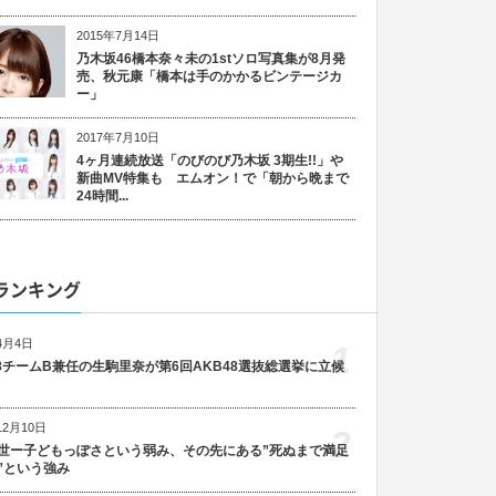
2015年7月14日
乃木坂46橋本奈々未の1stソロ写真集が8月発
売、秋元康「橋本は手のかかるビンテージカ
ー」
2017年7月10日
4ヶ月連続放送「のびのび乃木坂 3期生!!」や
新曲MV特集も エムオン！で「朝から晩まで
24時間...
ランキング
4月4日
1
48チームB兼任の生駒里奈が第6回AKB48選抜総選挙に立候
12月10日
2
世ー子どもっぽさという弱み、その先にある”死ぬまで満足
”という強み