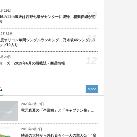
1月19日
10
46の11th選抜は西野七瀬がセンターに復帰、相楽伊織が初
り
12月31日
11
5年度オリコン年間シングルランキング、乃木坂46シングル3
ップ10入り
12
5月20日
リーズ：2019年6月の掲載誌・商品情報
ム
More
2020年1月19日
秋元真夏の「卒業観」と「キャプテン像」...
2019年8月7日
映画の大枠から外れるもう一人の主人公 “変