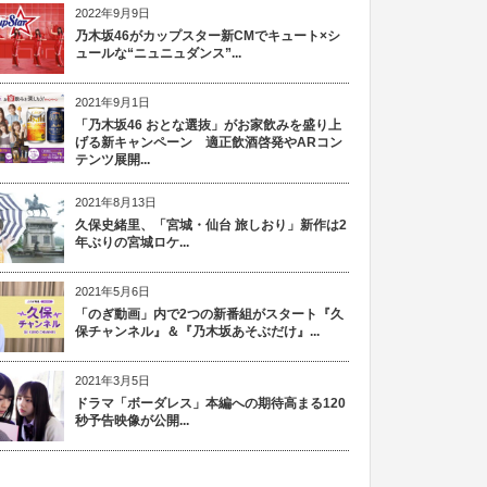
2022年9月9日
乃木坂46がカップスター新CMでキュート×シ
ュールな“ニュニュダンス”...
2021年9月1日
「乃木坂46 おとな選抜」がお家飲みを盛り上
げる新キャンペーン 適正飲酒啓発やARコン
テンツ展開...
2021年8月13日
久保史緒里、「宮城・仙台 旅しおり」新作は2
年ぶりの宮城ロケ...
2021年5月6日
「のぎ動画」内で2つの新番組がスタート『久
保チャンネル』＆『乃木坂あそぶだけ』...
2021年3月5日
ドラマ「ボーダレス」本編への期待高まる120
秒予告映像が公開...