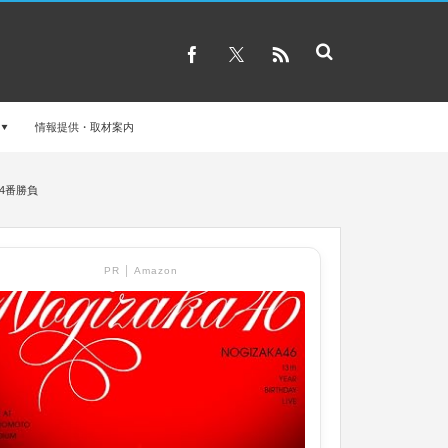
情報提供・取材案内
4番勝負
PR │ Amazon