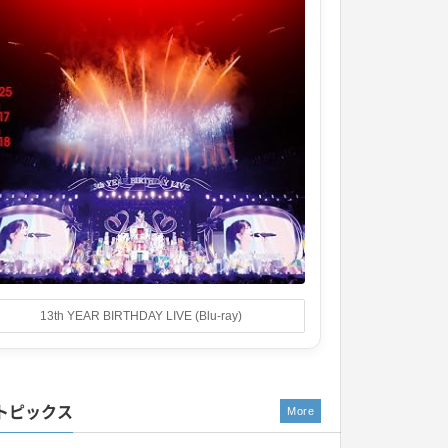
13th YEAR BIRTHDAY LIVE (Blu-ray)
トピックス
More