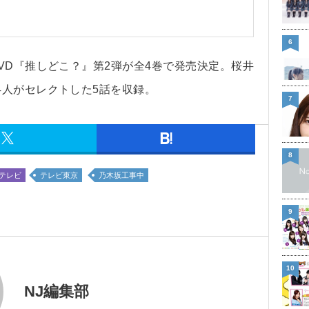
6
VD『推しどこ？』第2弾が全4巻で発売決定。桜井
4人がセレクトした5話を収録。
7
8
テレビ
テレビ東京
乃木坂工事中
9
10
NJ編集部