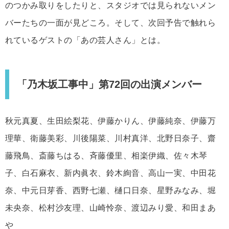
のつかみ取りをしたりと、スタジオでは見られないメン
バーたちの一面が見どころ。そして、次回予告で触れら
れているゲストの「あの芸人さん」とは。
「乃木坂工事中」第72回の出演メンバー
秋元真夏、生田絵梨花、伊藤かりん、伊藤純奈、伊藤万
理華、衛藤美彩、川後陽菜、川村真洋、北野日奈子、齋
藤飛鳥、斎藤ちはる、斉藤優里、相楽伊織、佐々木琴
子、白石麻衣、新内眞衣、鈴木絢音、高山一実、中田花
奈、中元日芽香、西野七瀬、樋口日奈、星野みなみ、堀
未央奈、松村沙友理、山崎怜奈、渡辺みり愛、和田まあ
や