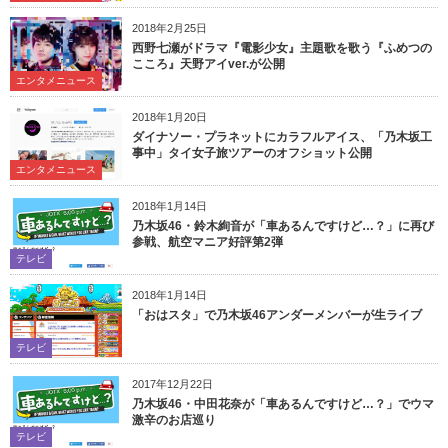
2018年2月25日
西野七瀬がドラマ『電影少女』主題歌を歌う『ふめつの
こころ』天野アイver.が公開
エンタメニュース
2018年1月20日
ダイナソー・プラネットにカラフルアイス、「乃木坂工
事中」タイ女子旅ツアーのオフショット公開
エンタメニュース
2018年1月14日
乃木坂46・鈴木絢音が「車あるんですけど…？」に再び
参戦、航空マニア好評第2弾
テレビ
2018年1月14日
「おはスタ」で乃木坂46アンダーメンバーが生ライブ
テレビ
2017年12月22日
乃木坂46・中田花奈が「車あるんですけど…？」でウマ
激辛のお店巡り
テレビ