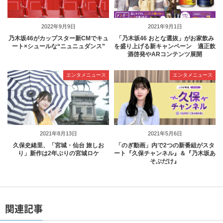
2022年9月9日
2021年9月1日
乃木坂46がカップスター新CMでキュ
「乃木坂46 おとな選抜」がお家飲み
ート×シュールな“ニュニュダンス”
を盛り上げる新キャンペーン 適正飲
酒啓発やARコンテンツ展開
エンタメニュース
エンタメニュース
2021年8月13日
2021年5月6日
久保史緒里、「宮城・仙台 旅しお
「のぎ動画」内で2つの新番組がスタ
り」新作は2年ぶりの宮城ロケ
ート『久保チャンネル』＆『乃木坂あ
そぶだけ』
関連記事