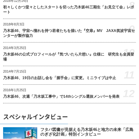
2016年12月14日
8
初々しくかつ堂々としたスタートを切った乃木坂46三期生「お見立て会」レポ
ート
2018年8月3日
9
乃木坂46、宇宙へ憧れを持つ若者たちを描いた『空扉』MV JAXA筑波宇宙セ
ンターが製作協力
2014年3月25日
10
乃木坂46の公式プロフィールが『気づいたら片想い』仕様に 研究生も全員登
場
11
2014年7月15日
乃木坂46、19日のお話し会を「握手会」に変更。ミニライブは中止
12
2016年1月25日
乃木坂46、次週「乃木坂工事中」で14thシングル選抜メンバーを発表
スペシャルインタビュー
フタバ図書が見据える乃木坂46と地方の未来「広島
のぎざ化計画」特別インタビュー