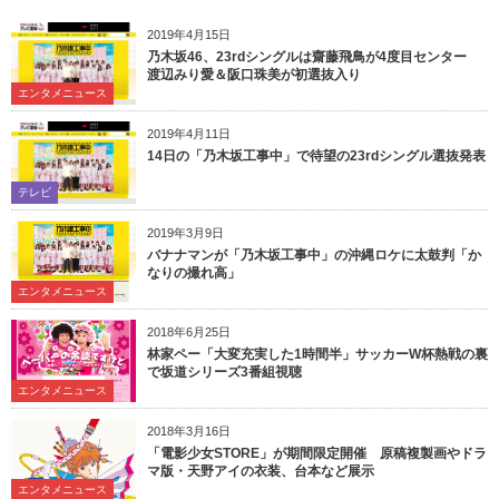
2019年4月15日
乃木坂46、23rdシングルは齋藤飛鳥が4度目センター
渡辺みり愛＆阪口珠美が初選抜入り
エンタメニュース
2019年4月11日
14日の「乃木坂工事中」で待望の23rdシングル選抜発表
テレビ
2019年3月9日
バナナマンが「乃木坂工事中」の沖縄ロケに太鼓判「か
なりの撮れ高」
エンタメニュース
2018年6月25日
林家ペー「大変充実した1時間半」サッカーW杯熱戦の裏
で坂道シリーズ3番組視聴
エンタメニュース
2018年3月16日
「電影少女STORE」が期間限定開催 原稿複製画やドラ
マ版・天野アイの衣装、台本など展示
エンタメニュース