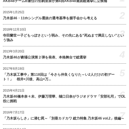
AKB48チームB兼任の生駒里奈が第6回AKB48選抜総選挙に立候補
2
2015年1月25日
乃木坂46・11thシングル選抜の選考基準を握手会から考える
2018年12月10日
3
寺田蘭世ー子どもっぽさという弱み、その先にある”死ぬまで満足しない”とい
う強み
4
2013年3月20日
乃木坂46が劇場公演第２弾を発表、本格舞台で総選挙
2017年8月19日
5
「乃木坂工事中」第118回は「今さら仲良くなりた～い2人だけの初デー
ト！」 桜井×川後、高山×万...
2015年4月21日
6
乃木坂46橋本奈々未、伊藤万理華、樋口日奈がラジオドラマ「安部礼司」でOL
役に挑戦
7
2016年7月17日
「乃木坂らしさ」に潜む罠～「別冊カドカワ 総力特集 乃木坂46 vol.2」後編～