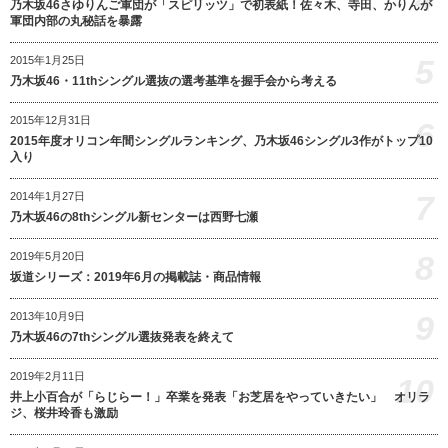
乃木坂46さゆりんご軍団が「スピリッツ」で初表紙！佐々木、寺田、かりんが
軍団内部の丸秘話を暴露
5
2015年1月25日
乃木坂46・11thシングル選抜の選考基準を握手会から考える
2015年12月31日
6
2015年度オリコン年間シングルランキング、乃木坂46シングル3作がトップ10
入り
7
2014年1月27日
乃木坂46の8thシングル新センターは西野七瀬
8
2019年5月20日
坂道シリーズ：2019年6月の掲載誌・商品情報
9
2013年10月9日
乃木坂46の7thシングル選抜発表を終えて
2019年2月11日
10
井上小百合が「らじらー！」卒業を発表「お芝居をやっていきたい」 オリラ
ジ、桜井玲香も激励