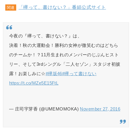
「欅って、書けない？」番組公式サイト
関連
今夜の『欅って、書けない？』は、
決着！秋の大運動会！勝利の女神が微笑むのはどちら
のチームか！？11月生まれのメンバーのじぶんヒスト
リー、そして3rdシングル「二人セゾン」スタジオ初披
露！お楽しみに☆
#欅坂46
#欅って書けない
https://t.co/MZe5E15FtL
— 庄司宇芽香 (@UMEMOMOKA)
November 27, 2016