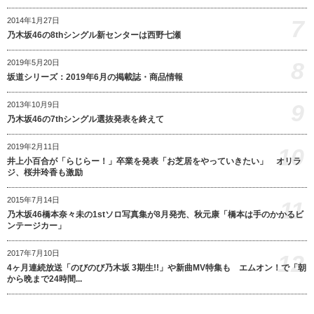
7
2014年1月27日
乃木坂46の8thシングル新センターは西野七瀬
8
2019年5月20日
坂道シリーズ：2019年6月の掲載誌・商品情報
9
2013年10月9日
乃木坂46の7thシングル選抜発表を終えて
2019年2月11日
10
井上小百合が「らじらー！」卒業を発表「お芝居をやっていきたい」 オリラ
ジ、桜井玲香も激励
2015年7月14日
11
乃木坂46橋本奈々未の1stソロ写真集が8月発売、秋元康「橋本は手のかかるビ
ンテージカー」
2017年7月10日
12
4ヶ月連続放送「のびのび乃木坂 3期生!!」や新曲MV特集も エムオン！で「朝
から晩まで24時間...