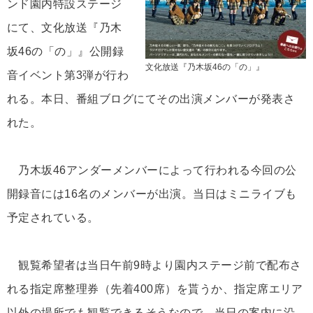
ンド園内特設ステージ
にて、文化放送『乃木
坂46の「の」』公開録
文化放送『乃木坂46の「の」』
音イベント第3弾が行わ
れる。本日、番組ブログにてその出演メンバーが発表さ
れた。
乃木坂46アンダーメンバーによって行われる今回の公
開録音には16名のメンバーが出演。当日はミニライブも
予定されている。
観覧希望者は当日午前9時より園内ステージ前で配布さ
れる指定席整理券（先着400席）を貰うか、指定席エリア
以外の場所でも観覧できるそうなので、当日の案内に沿