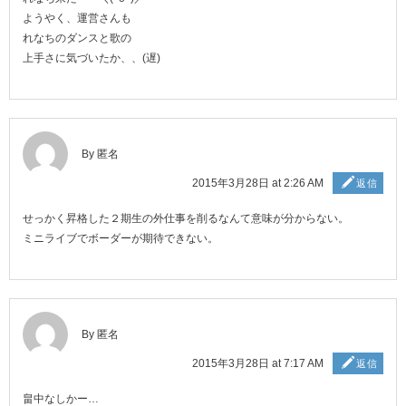
ようやく、運営さんも
れなちのダンスと歌の
上手さに気づいたか、、(遅)
By 匿名
2015年3月28日 at 2:26 AM
返信
せっかく昇格した２期生の外仕事を削るなんて意味が分からない。
ミニライブでボーダーが期待できない。
By 匿名
2015年3月28日 at 7:17 AM
返信
畠中なしかー…