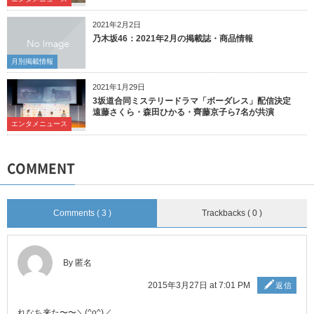
2021年2月2日
乃木坂46：2021年2月の掲載誌・商品情報
月別掲載情報
2021年1月29日
3坂道合同ミステリードラマ「ボーダレス」配信決定
遠藤さくら・森田ひかる・齊藤京子ら7名が共演
エンタメニュース
COMMENT
Comments ( 3 )
Trackbacks ( 0 )
By 匿名
2015年3月27日 at 7:01 PM
返信
れなち来た〜〜＼(^o^)／