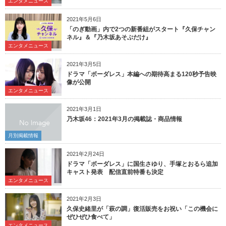
エンタメニュース
2021年5月6日
「のぎ動画」内で2つの新番組がスタート『久保チャン
ネル』＆『乃木坂あそぶだけ』
エンタメニュース
2021年3月5日
ドラマ「ボーダレス」本編への期待高まる120秒予告映
像が公開
エンタメニュース
2021年3月1日
乃木坂46：2021年3月の掲載誌・商品情報
月別掲載情報
2021年2月24日
ドラマ「ボーダレス」に国生さゆり、手塚とおるら追加
キャスト発表 配信直前特番も決定
エンタメニュース
2021年2月3日
久保史緒里が「萩の調」復活販売をお祝い「この機会に
ぜひぜひ食べて」
エンタメニュース