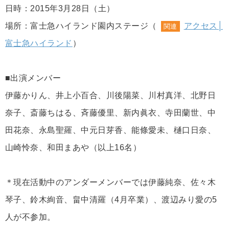
日時：2015年3月28日（土）
場所：富士急ハイランド園内ステージ（
アクセス│
関連
富士急ハイランド
）
■出演メンバー
伊藤かりん、井上小百合、川後陽菜、川村真洋、北野日
奈子、斎藤ちはる、斉藤優里、新内眞衣、寺田蘭世、中
田花奈、永島聖羅、中元日芽香、能條愛未、樋口日奈、
山崎怜奈、和田まあや（以上16名）
＊現在活動中のアンダーメンバーでは伊藤純奈、佐々木
琴子、鈴木絢音、畠中清羅（4月卒業）、渡辺みり愛の5
人が不参加。