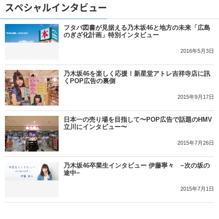
スペシャルインタビュー
フタバ図書が見据える乃木坂46と地方の未来「広島
のぎざ化計画」特別インタビュー
2016年5月3日
乃木坂46を楽しく応援！新星堂アトレ吉祥寺店に訊
くPOP広告の裏側
2015年9月17日
日本一の売り場を目指して〜POP広告で話題のHMV
立川にインタビュー〜
2015年7月26日
乃木坂46卒業生インタビュー 伊藤寧々 −次の坂の
途中−
2015年7月1日