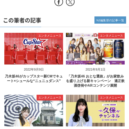
この筆者の記事
NJ編集部の記事一覧
エンタメニュース
エンタメニュース
2022年9月9日
2021年9月1日
乃木坂46がカップスター新CMでキュ
「乃木坂46 おとな選抜」がお家飲み
ート×シュールな“ニュニュダンス”
を盛り上げる新キャンペーン 適正飲
酒啓発やARコンテンツ展開
エンタメニュース
エンタメニュース