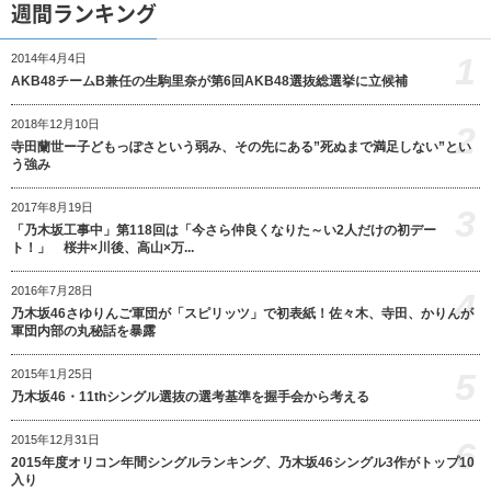
週間ランキング
1
2014年4月4日
AKB48チームB兼任の生駒里奈が第6回AKB48選抜総選挙に立候補
2018年12月10日
2
寺田蘭世ー子どもっぽさという弱み、その先にある”死ぬまで満足しない”とい
う強み
2017年8月19日
3
「乃木坂工事中」第118回は「今さら仲良くなりた～い2人だけの初デー
ト！」 桜井×川後、高山×万...
2016年7月28日
4
乃木坂46さゆりんご軍団が「スピリッツ」で初表紙！佐々木、寺田、かりんが
軍団内部の丸秘話を暴露
5
2015年1月25日
乃木坂46・11thシングル選抜の選考基準を握手会から考える
2015年12月31日
6
2015年度オリコン年間シングルランキング、乃木坂46シングル3作がトップ10
入り