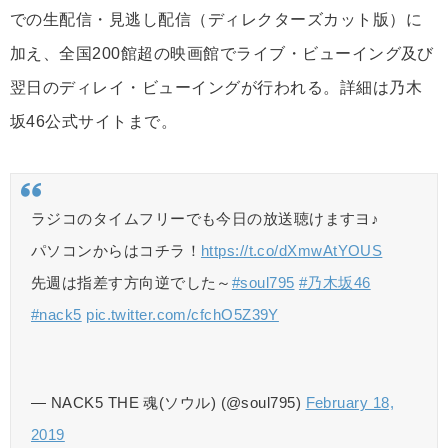
での生配信・見逃し配信（ディレクターズカット版）に
加え、全国200館超の映画館でライブ・ビューイング及び
翌日のディレイ・ビューイングが行われる。詳細は乃木
坂46公式サイトまで。
ラジコのタイムフリーでも今日の放送聴けますヨ♪
パソコンからはコチラ！
https://t.co/dXmwAtYOUS
先週は指差す方向逆でした～
#soul795
#乃木坂46
#nack5
pic.twitter.com/cfchO5Z39Y
— NACK5 THE 魂(ソウル) (@soul795)
February 18,
2019