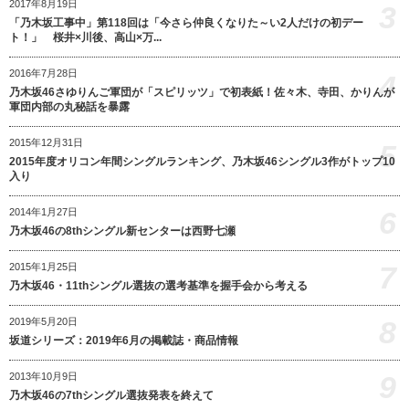
2017年8月19日
3
「乃木坂工事中」第118回は「今さら仲良くなりた～い2人だけの初デー
ト！」 桜井×川後、高山×万...
2016年7月28日
4
乃木坂46さゆりんご軍団が「スピリッツ」で初表紙！佐々木、寺田、かりんが
軍団内部の丸秘話を暴露
2015年12月31日
5
2015年度オリコン年間シングルランキング、乃木坂46シングル3作がトップ10
入り
6
2014年1月27日
乃木坂46の8thシングル新センターは西野七瀬
7
2015年1月25日
乃木坂46・11thシングル選抜の選考基準を握手会から考える
8
2019年5月20日
坂道シリーズ：2019年6月の掲載誌・商品情報
9
2013年10月9日
乃木坂46の7thシングル選抜発表を終えて