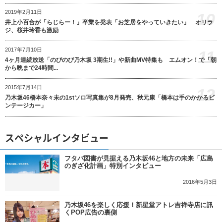
2019年2月11日
10
井上小百合が「らじらー！」卒業を発表「お芝居をやっていきたい」 オリラ
ジ、桜井玲香も激励
2017年7月10日
11
4ヶ月連続放送「のびのび乃木坂 3期生!!」や新曲MV特集も エムオン！で「朝
から晩まで24時間...
2015年7月14日
12
乃木坂46橋本奈々未の1stソロ写真集が8月発売、秋元康「橋本は手のかかるビ
ンテージカー」
スペシャルインタビュー
フタバ図書が見据える乃木坂46と地方の未来「広島
のぎざ化計画」特別インタビュー
2016年5月3日
乃木坂46を楽しく応援！新星堂アトレ吉祥寺店に訊
くPOP広告の裏側