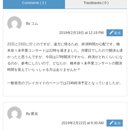
Comments ( 3 )
Trackbacks ( 0 )
By コム
2019年2月19日 at 12:19 PM
返信
22日と23日に行くのですが、遠方に帰るため、終演時間が心配です。橋
本奈々未卒業コンサートは22時を過ぎました。月曜日でしたので開演も遅
かったと思うんですが、今回は17時開演ですから、終演がどれくらいにな
るのか、参考にしたいので、どなたか、橋本奈々未卒業コンサートの開演
時間を覚えていらっしゃる方はありませんか？
一般発売のプレイガイドのページでは21時終演予定となっていましたが。
By 匿名
2019年2月22日 at 9:30 AM
返信