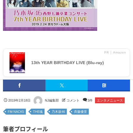
PR │ Amazon
13th YEAR BIRTHDAY LIVE (Blu-ray)
2019年2月18日
NJ編集部
コメント
3件
エンタメニュース
FM NACK5
THE魂
乃木坂46
斉藤優里
筆者プロフィール