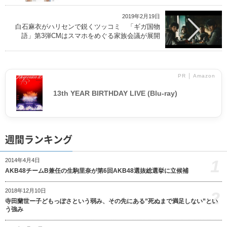
2019年2月19日
白石麻衣がハリセンで鋭くツッコミ 「ギガ国物
語」第3弾CMはスマホをめぐる家族会議が展開
PR │ Amazon
13th YEAR BIRTHDAY LIVE (Blu-ray)
週間ランキング
1
2014年4月4日
AKB48チームB兼任の生駒里奈が第6回AKB48選抜総選挙に立候補
2018年12月10日
2
寺田蘭世ー子どもっぽさという弱み、その先にある”死ぬまで満足しない”とい
う強み