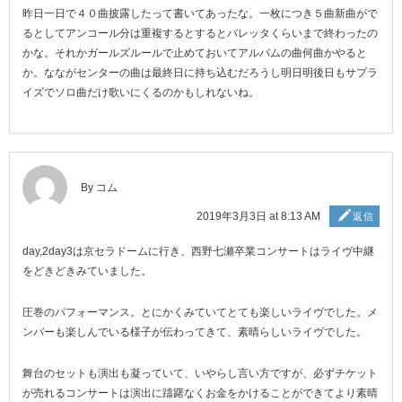
昨日一日で４０曲披露したって書いてあったな。一枚につき５曲新曲がで
るとしてアンコール分は重複するとするとバレッタくらいまで終わったの
かな。それかガールズルールで止めておいてアルバムの曲何曲かやると
か。なながセンターの曲は最終日に持ち込むだろうし明日明後日もサプラ
イズでソロ曲だけ歌いにくるのかもしれないね。
By コム
2019年3月3日 at 8:13 AM
返信
day,2day3は京セラドームに行き、西野七瀬卒業コンサートはライヴ中継
をどきどきみていました。
圧巻のパフォーマンス。とにかくみていてとても楽しいライヴでした。メ
ンバーも楽しんでいる様子が伝わってきて、素晴らしいライヴでした。
舞台のセットも演出も凝っていて、いやらし言い方ですが、必ずチケット
が売れるコンサートは演出に躊躇なくお金をかけることができてより素晴