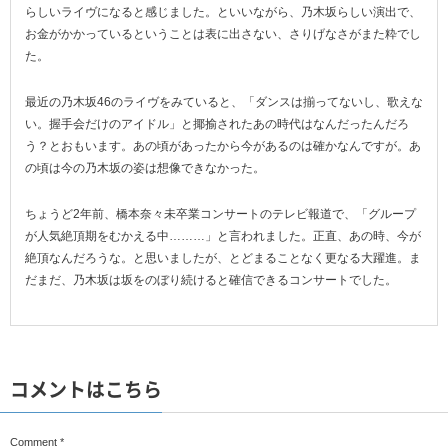
らしいライヴになると感じました。といいながら、乃木坂らしい演出で、
お金がかかっているということは表に出さない、さりげなさがまた粋でし
た。
最近の乃木坂46のライヴをみていると、「ダンスは揃ってないし、歌えな
い。握手会だけのアイドル」と揶揄されたあの時代はなんだったんだろ
う？とおもいます。あの頃があったから今があるのは確かなんですが。あ
の頃は今の乃木坂の姿は想像できなかった。
ちょうど2年前、橋本奈々未卒業コンサートのテレビ報道で、「グループ
が人気絶頂期をむかえる中………」と言われました。正直、あの時、今が
絶頂なんだろうな。と思いましたが、とどまることなく更なる大躍進。ま
だまだ、乃木坂は坂をのぼり続けると確信できるコンサートでした。
コメントはこちら
Comment
*