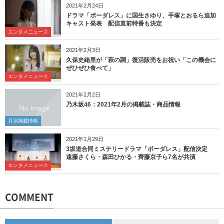
2021年2月24日
ドラマ「ボーダレス」に国生さゆり、手塚とおるら追加
キャスト発表 配信直前特番も決定
エンタメニュース
2021年2月3日
久保史緒里が「萩の調」復活販売をお祝い「この機会に
ぜひぜひ食べて」
エンタメニュース
2021年2月2日
乃木坂46：2021年2月の掲載誌・商品情報
月別掲載情報
2021年1月29日
3坂道合同ミステリードラマ「ボーダレス」配信決定
遠藤さくら・森田ひかる・齊藤京子ら7名が共演
エンタメニュース
COMMENT