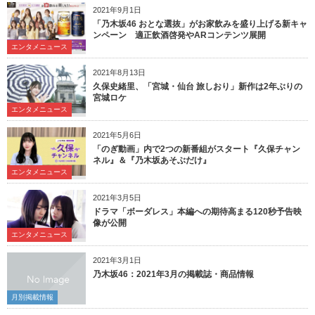
2021年9月1日
「乃木坂46 おとな選抜」がお家飲みを盛り上げる新キャ
ンペーン 適正飲酒啓発やARコンテンツ展開
エンタメニュース
2021年8月13日
久保史緒里、「宮城・仙台 旅しおり」新作は2年ぶりの
宮城ロケ
エンタメニュース
2021年5月6日
「のぎ動画」内で2つの新番組がスタート『久保チャン
ネル』＆『乃木坂あそぶだけ』
エンタメニュース
2021年3月5日
ドラマ「ボーダレス」本編への期待高まる120秒予告映
像が公開
エンタメニュース
2021年3月1日
乃木坂46：2021年3月の掲載誌・商品情報
月別掲載情報