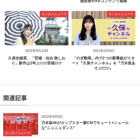
酒啓発やARコンテンツ展開
エンタメニュース
エンタメニュース
2021年8月13日
2021年5月6日
久保史緒里、「宮城・仙台 旅しお
「のぎ動画」内で2つの新番組がスタ
り」新作は2年ぶりの宮城ロケ
ート『久保チャンネル』＆『乃木坂あ
そぶだけ』
関連記事
2022年9月9日
乃木坂46がカップスター新CMでキュート×シュール
な“ニュニュダンス”
エンタメニュース