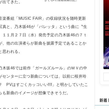
「きくちPの音組収録日記」
が出てきた。
番組「MUSIC FAIR」の収録状況を随時更新
写真と、乃木坂46が「バレッタ」という曲に〝生
。１１月２７日（水）発売予定の乃木坂46の７ｔ
が、他の出演者らが新曲を披露予定であることか
と思われる。
乃木坂46では前作「ガールズルール」のＭＶの中
がセンターに立つ新曲については、以前に桜井玲
 PVはすごくカッコいい‼‼」と明かしていたこ
らも新曲のイメージが想像できそうだ。
新着