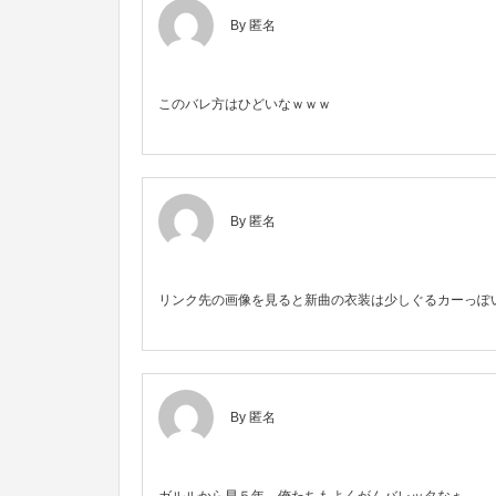
By 匿名
このバレ方はひどいなｗｗｗ
By 匿名
リンク先の画像を見ると新曲の衣装は少しぐるカーっぽ
By 匿名
ガルルから早５年、俺たちもよくがんバレッタなぁ