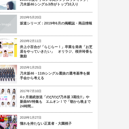
乃木坂46シングル3作がトップ10入り
2019年5月20日
坂道シリーズ：2019年6月の掲載誌・商品情報
2019年2月11日
井上小百合が「らじらー！」卒業を発表「お芝
居をやっていきたい」 オリラジ、桜井玲香も
激励
2015年1月25日
乃木坂46・11thシングル選抜の選考基準を握
手会から考える
2017年7月10日
4ヶ月連続放送「のびのび乃木坂 3期生!!」や
新曲MV特集も エムオン！で「朝から晩まで
24時間...
2018年1月27日
憧れを持たない正直者・大園桃子