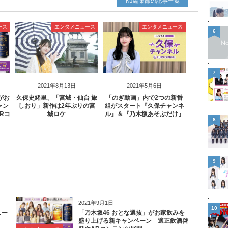
NJ編集部の記事一覧
ース
エンタメニュース
エンタメニュース
6
7
2021年8月13日
2021年5月6日
がお
久保史緒里、「宮城・仙台 旅
「のぎ動画」内で2つの新番
ャン
しおり」新作は2年ぶりの宮
組がスタート『久保チャンネ
Rコ
城ロケ
ル』＆『乃木坂あそぶだけ』
8
9
2021年9月1日
10
ュー
「乃木坂46 おとな選抜」がお家飲みを
盛り上げる新キャンペーン 適正飲酒啓