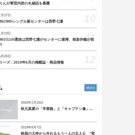
りんが軍団内部の丸秘話を暴露
10
1月27日
46の8thシングル新センターは西野七瀬
1月19日
11
46の11th選抜は西野七瀬がセンターに復帰、相楽伊織が初
り
12
5月20日
リーズ：2019年6月の掲載誌・商品情報
ム
More
2020年1月19日
秋元真夏の「卒業観」と「キャプテン像」...
2019年8月7日
映画の大枠から外れるもう一人の主人公 “変