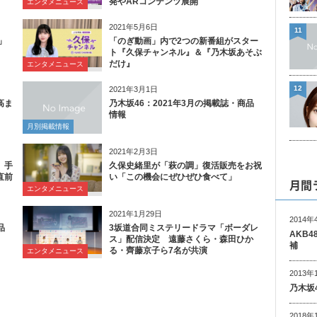
発やARコンテンツ展開
エンタメニュース
2021年5月6日
11
」
「のぎ動画」内で2つの新番組がスター
ト『久保チャンネル』＆『乃木坂あそぶ
だけ』
エンタメニュース
12
2021年3月1日
高ま
乃木坂46：2021年3月の掲載誌・商品
情報
月別掲載情報
2021年2月3日
、手
久保史緒里が「萩の調」復活販売をお祝
直前
い「この機会にぜひぜひ食べて」
月間
エンタメニュース
2021年1月29日
2014年
品
3坂道合同ミステリードラマ「ボーダレ
AKB
ス」配信決定 遠藤さくら・森田ひか
補
る・齊藤京子ら7名が共演
エンタメニュース
2013年
乃木坂
2018年