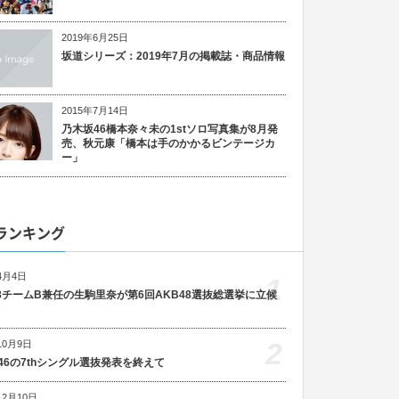
2019年6月25日
坂道シリーズ：2019年7月の掲載誌・商品情報
2015年7月14日
乃木坂46橋本奈々未の1stソロ写真集が8月発
売、秋元康「橋本は手のかかるビンテージカ
ー」
ランキング
4月4日
1
48チームB兼任の生駒里奈が第6回AKB48選抜総選挙に立候
2
10月9日
46の7thシングル選抜発表を終えて
12月10日