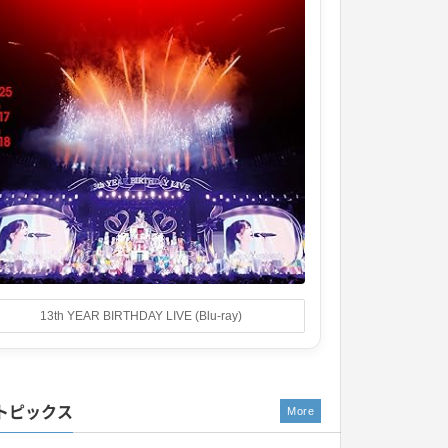
13th YEAR BIRTHDAY LIVE (Blu-ray)
トピックス
More