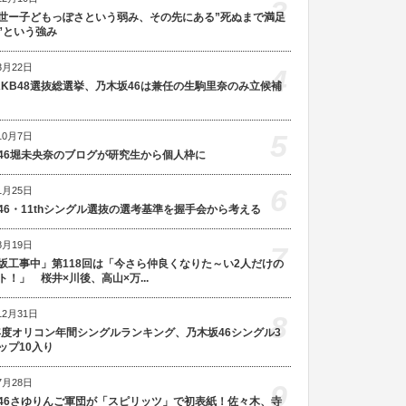
3
世ー子どもっぽさという弱み、その先にある”死ぬまで満足
”という強み
3月22日
4
AKB48選抜総選挙、乃木坂46は兼任の生駒里奈のみ立候補
5
10月7日
46堀未央奈のブログが研究生から個人枠に
6
1月25日
46・11thシングル選抜の選考基準を握手会から考える
8月19日
7
坂工事中」第118回は「今さら仲良くなりた～い2人だけの
ト！」 桜井×川後、高山×万...
12月31日
8
5年度オリコン年間シングルランキング、乃木坂46シングル3
ップ10入り
7月28日
9
46さゆりんご軍団が「スピリッツ」で初表紙！佐々木、寺