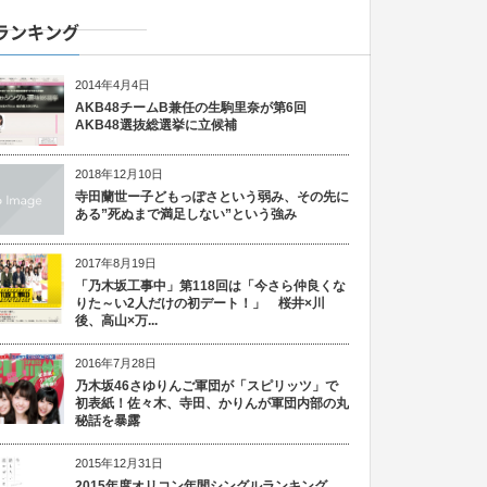
ランキング
2014年4月4日
AKB48チームB兼任の生駒里奈が第6回
AKB48選抜総選挙に立候補
2018年12月10日
寺田蘭世ー子どもっぽさという弱み、その先に
ある”死ぬまで満足しない”という強み
2017年8月19日
「乃木坂工事中」第118回は「今さら仲良くな
りた～い2人だけの初デート！」 桜井×川
後、高山×万...
2016年7月28日
乃木坂46さゆりんご軍団が「スピリッツ」で
初表紙！佐々木、寺田、かりんが軍団内部の丸
秘話を暴露
2015年12月31日
2015年度オリコン年間シングルランキング、