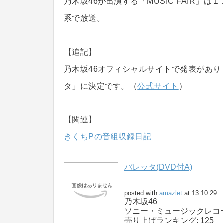
乃木坂46が出演する「MUSIC FAIR
系で放送。
【追記】
乃木坂46オフィシャルサイトで発表があ
タ」に決定です。（
公式サイト
）
【関連】
きくちPの音組収録日記
バレッタ(DVD付A)
posted with
amazlet
at 13.10.29
乃木坂46
ソニー・ミュージックレコーズ (
売り上げランキング: 125