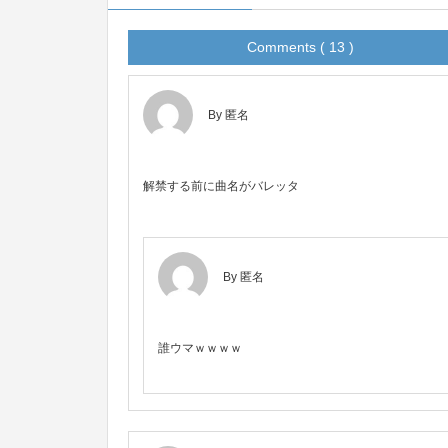
Comments ( 13 )
By 匿名
解禁する前に曲名がバレッタ
By 匿名
誰ウマｗｗｗｗ