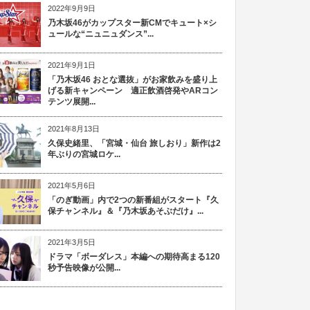
2022年9月9日
乃木坂46がカップスター新CMでキュート×シ
ュールな“ニュニュダンス”...
2021年9月1日
「乃木坂46 おとな選抜」がお家飲みを盛り上
げる新キャンペーン 適正飲酒啓発やARコン
テンツ展開...
2021年8月13日
久保史緒里、「宮城・仙台 旅しおり」新作は2
年ぶりの宮城ロケ...
2021年5月6日
「のぎ動画」内で2つの新番組がスタート『久
保チャンネル』＆『乃木坂あそぶだけ』...
2021年3月5日
ドラマ「ボーダレス」本編への期待高まる120
秒予告映像が公開...