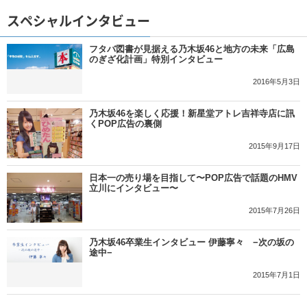
スペシャルインタビュー
フタバ図書が見据える乃木坂46と地方の未来「広島
のぎざ化計画」特別インタビュー
2016年5月3日
乃木坂46を楽しく応援！新星堂アトレ吉祥寺店に訊
くPOP広告の裏側
2015年9月17日
日本一の売り場を目指して〜POP広告で話題のHMV
立川にインタビュー〜
2015年7月26日
乃木坂46卒業生インタビュー 伊藤寧々 −次の坂の
途中−
2015年7月1日