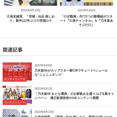
2021年8月13日
2021年5月6日
久保史緒里、「宮城・仙台 旅しお
「のぎ動画」内で2つの新番組がスタ
り」新作は2年ぶりの宮城ロケ
ート『久保チャンネル』＆『乃木坂あ
そぶだけ』
関連記事
2022年9月9日
乃木坂46がカップスター新CMでキュート×シュール
な“ニュニュダンス”
エンタメニュース
2021年9月1日
「乃木坂46 おとな選抜」がお家飲みを盛り上げる新キャ
ンペーン 適正飲酒啓発やARコンテンツ展開
エンタメニュース
2021年8月13日
久保史緒里、「宮城・仙台 旅しおり」新作は2年ぶりの