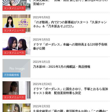
宮城ロケ
エンタメニュース
2021年5月6日
「のぎ動画」内で2つの新番組がスタート『久保チャン
ネル』＆『乃木坂あそぶだけ』
エンタメニュース
2021年3月5日
ドラマ「ボーダレス」本編への期待高まる120秒予告映
像が公開
エンタメニュース
2021年3月1日
乃木坂46：2021年3月の掲載誌・商品情報
月別掲載情報
2021年2月24日
ドラマ「ボーダレス」に国生さゆり、手塚とおるら追加
キャスト発表 配信直前特番も決定
エンタメニュース
2021年2月3日
久保史緒里が「萩の調」復活販売をお祝い「この機会に