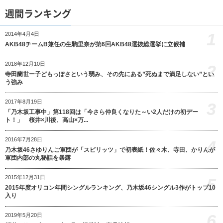
週間ランキング
1
2014年4月4日
AKB48チームB兼任の生駒里奈が第6回AKB48選抜総選挙に立候補
2018年12月10日
2
寺田蘭世ー子どもっぽさという弱み、その先にある”死ぬまで満足しない”とい
う強み
2017年8月19日
3
「乃木坂工事中」第118回は「今さら仲良くなりた～い2人だけの初デー
ト！」 桜井×川後、高山×万...
2016年7月28日
4
乃木坂46さゆりんご軍団が「スピリッツ」で初表紙！佐々木、寺田、かりんが
軍団内部の丸秘話を暴露
2015年12月31日
5
2015年度オリコン年間シングルランキング、乃木坂46シングル3作がトップ10
入り
6
2019年5月20日