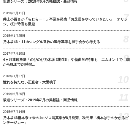
坂道シリーズ：2019年6月の掲載誌・商品情報
2019年2月11日
7
井上小百合が「らじらー！」卒業を発表「お芝居をやっていきたい」 オリラ
ジ、桜井玲香も激励
8
2015年1月25日
乃木坂46・11thシングル選抜の選考基準を握手会から考える
2017年7月10日
9
4ヶ月連続放送「のびのび乃木坂 3期生!!」や新曲MV特集も エムオン！で「朝
から晩まで24時間...
10
2018年1月27日
憧れを持たない正直者・大園桃子
11
2019年6月25日
坂道シリーズ：2019年7月の掲載誌・商品情報
2015年7月14日
12
乃木坂46橋本奈々未の1stソロ写真集が8月発売、秋元康「橋本は手のかかるビ
ンテージカー」